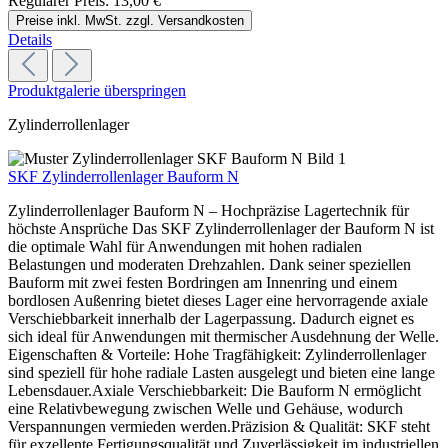
Regulärer Preis:
13,00 €
Preise inkl. MwSt. zzgl. Versandkosten
Details
Produktgalerie überspringen
Zylinderrollenlager
SKF Zylinderrollenlager Bauform N
Zylinderrollenlager Bauform N – Hochpräzise Lagertechnik für
höchste Ansprüche Das SKF Zylinderrollenlager der Bauform N ist
die optimale Wahl für Anwendungen mit hohen radialen
Belastungen und moderaten Drehzahlen. Dank seiner speziellen
Bauform mit zwei festen Bordringen am Innenring und einem
bordlosen Außenring bietet dieses Lager eine hervorragende axiale
Verschiebbarkeit innerhalb der Lagerpassung. Dadurch eignet es
sich ideal für Anwendungen mit thermischer Ausdehnung der Welle.
Eigenschaften & Vorteile: Hohe Tragfähigkeit: Zylinderrollenlager
sind speziell für hohe radiale Lasten ausgelegt und bieten eine lange
Lebensdauer.Axiale Verschiebbarkeit: Die Bauform N ermöglicht
eine Relativbewegung zwischen Welle und Gehäuse, wodurch
Verspannungen vermieden werden.Präzision & Qualität: SKF steht
für exzellente Fertigungsqualität und Zuverlässigkeit im industriellen