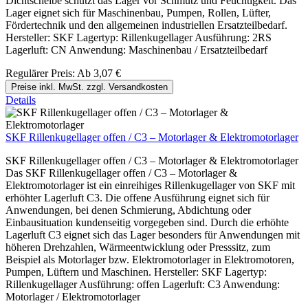
Dichtscheibe schützt das Lager vor Schmutz und Feuchtigkeit. Das
Lager eignet sich für Maschinenbau, Pumpen, Rollen, Lüfter,
Fördertechnik und den allgemeinen industriellen Ersatzteilbedarf.
Hersteller: SKF Lagertyp: Rillenkugellager Ausführung: 2RS
Lagerluft: CN Anwendung: Maschinenbau / Ersatzteilbedarf
Regulärer Preis:
Ab
3,07 €
Preise inkl. MwSt. zzgl. Versandkosten
Details
SKF Rillenkugellager offen / C3 – Motorlager & Elektromotorlager
SKF Rillenkugellager offen / C3 – Motorlager & Elektromotorlager
Das SKF Rillenkugellager offen / C3 – Motorlager &
Elektromotorlager ist ein einreihiges Rillenkugellager von SKF mit
erhöhter Lagerluft C3. Die offene Ausführung eignet sich für
Anwendungen, bei denen Schmierung, Abdichtung oder
Einbausituation kundenseitig vorgegeben sind. Durch die erhöhte
Lagerluft C3 eignet sich das Lager besonders für Anwendungen mit
höheren Drehzahlen, Wärmeentwicklung oder Presssitz, zum
Beispiel als Motorlager bzw. Elektromotorlager in Elektromotoren,
Pumpen, Lüftern und Maschinen. Hersteller: SKF Lagertyp:
Rillenkugellager Ausführung: offen Lagerluft: C3 Anwendung:
Motorlager / Elektromotorlager