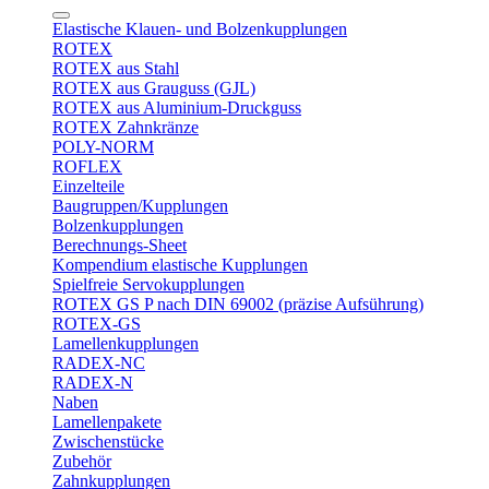
Elastische Klauen- und Bolzenkupplungen
ROTEX
ROTEX aus Stahl
ROTEX aus Grauguss (GJL)
ROTEX aus Aluminium-Druckguss
ROTEX Zahnkränze
POLY-NORM
ROFLEX
Einzelteile
Baugruppen/Kupplungen
Bolzenkupplungen
Berechnungs-Sheet
Kompendium elastische Kupplungen
Spielfreie Servokupplungen
ROTEX GS P nach DIN 69002 (präzise Aufsührung)
ROTEX-GS
Lamellenkupplungen
RADEX-NC
RADEX-N
Naben
Lamellenpakete
Zwischenstücke
Zubehör
Zahnkupplungen