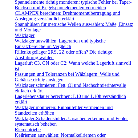
Spannelemente richtig montieren: typische Fehler bei Taper-
Buchsen und Kegelspannelementen vermeiden
CLAMPEX berechnen: Drehmomentübertragung und
Auslegung verständlich erklärt
Spannhülsen für metrische Wellen auswählen: Maße, Einsatz
und Montage
Wälzlager
Wälzlager auswählen: Lagerarten und typische
Einsatzbereiche im Vergleich
Rillenkugellager 2RS, 2Z oder offen? Die richtige
Ausführung wählen
Lagerluft C3, CN oder C2: Wann welche Lagerluft sinnvoll
ist
Passungen und Toleranzen bei Wälzlagern: Welle und
Gehäuse richtig auslegen
Wälzlager schmieren: Fett, Öl und Nachschmierintervalle
einfach erklärt
Lagerlebensdauer berechnen: L10 und L10h verständlich
erklärt
Wälzlager montieren: Einbaufehler vermeiden und
Standzeiten erhöhen
Wälzlager-Schadensbilder: Ursachen erkennen und Fehler
systematisch beheben
Riementriebe
Keilriemen auswählen: Normalkeilriemen oder