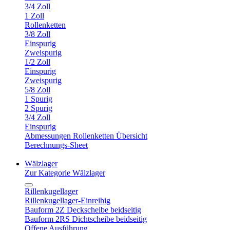
3/4 Zoll
1 Zoll
Rollenketten
3/8 Zoll
Einspurig
Zweispurig
1/2 Zoll
Einspurig
Zweispurig
5/8 Zoll
1 Spurig
2 Spurig
3/4 Zoll
Einspurig
Abmessungen Rollenketten Übersicht
Berechnungs-Sheet
Wälzlager
Zur Kategorie Wälzlager
Rillenkugellager
Rillenkugellager-Einreihig
Bauform 2Z Deckscheibe beidseitig
Bauform 2RS Dichtscheibe beidseitig
Offene Ausführung