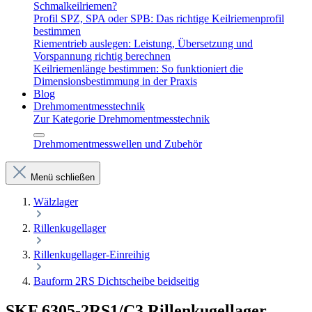
Schmalkeilriemen?
Profil SPZ, SPA oder SPB: Das richtige Keilriemenprofil
bestimmen
Riementrieb auslegen: Leistung, Übersetzung und
Vorspannung richtig berechnen
Keilriemenlänge bestimmen: So funktioniert die
Dimensionsbestimmung in der Praxis
Blog
Drehmomentmesstechnik
Zur Kategorie Drehmomentmesstechnik
Drehmomentmesswellen und Zubehör
Menü schließen
Wälzlager
Rillenkugellager
Rillenkugellager-Einreihig
Bauform 2RS Dichtscheibe beidseitig
SKF 6305-2RS1/C3 Rillenkugellager –