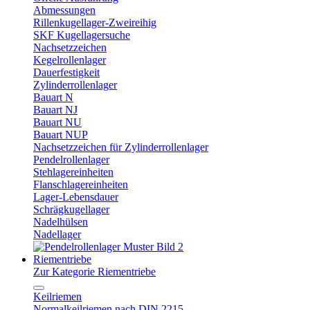
Abmessungen
Rillenkugellager-Zweireihig
SKF Kugellagersuche
Nachsetzzeichen
Kegelrollenlager
Dauerfestigkeit
Zylinderrollenlager
Bauart N
Bauart NJ
Bauart NU
Bauart NUP
Nachsetzzeichen für Zylinderrollenlager
Pendelrollenlager
Stehlagereinheiten
Flanschlagereinheiten
Lager-Lebensdauer
Schrägkugellager
Nadelhülsen
Nadellager
Riementriebe
Zur Kategorie Riementriebe
Keilriemen
Normalkeilriemen nach DIN 2215