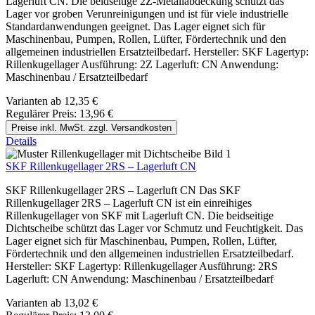
Lagerluft CN. Die beidseitige 2Z-Metallabdeckung schützt das
Lager vor groben Verunreinigungen und ist für viele industrielle
Standardanwendungen geeignet. Das Lager eignet sich für
Maschinenbau, Pumpen, Rollen, Lüfter, Fördertechnik und den
allgemeinen industriellen Ersatzteilbedarf. Hersteller: SKF Lagertyp:
Rillenkugellager Ausführung: 2Z Lagerluft: CN Anwendung:
Maschinenbau / Ersatzteilbedarf
Varianten ab
12,35 €
Regulärer Preis:
13,96 €
Preise inkl. MwSt. zzgl. Versandkosten
Details
SKF Rillenkugellager 2RS – Lagerluft CN
SKF Rillenkugellager 2RS – Lagerluft CN Das SKF
Rillenkugellager 2RS – Lagerluft CN ist ein einreihiges
Rillenkugellager von SKF mit Lagerluft CN. Die beidseitige
Dichtscheibe schützt das Lager vor Schmutz und Feuchtigkeit. Das
Lager eignet sich für Maschinenbau, Pumpen, Rollen, Lüfter,
Fördertechnik und den allgemeinen industriellen Ersatzteilbedarf.
Hersteller: SKF Lagertyp: Rillenkugellager Ausführung: 2RS
Lagerluft: CN Anwendung: Maschinenbau / Ersatzteilbedarf
Varianten ab
13,02 €