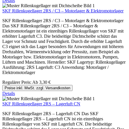
Details
SKF Rillenkugellager 2RS / C3 – Motorlager & Elektromotorlager
SKF Rillenkugellager 2RS / C3 – Motorlager & Elektromotorlager
Das SKF Rillenkugellager 2RS / C3 – Motorlager &
Elektromotorlager ist ein einreihiges Rillenkugellager von SKF mit
erhöhter Lagerluft C3. Die beidseitige Dichtscheibe schützt das
Lager vor Schmutz und Feuchtigkeit. Durch die erhöhte Lagerluft
C3 eignet sich das Lager besonders für Anwendungen mit höheren
Drehzahlen, Wärmeentwicklung oder Presssitz, zum Beispiel als
Motorlager bzw. Elektromotorlager in Elektromotoren, Pumpen,
Lüftern und Maschinen. Hersteller: SKF Lagertyp: Rillenkugellager
Ausführung: 2RS Lagerluft: C3 Anwendung: Motorlager /
Elektromotorlager
Regulärer Preis:
Ab
3,30 €
Preise inkl. MwSt. zzgl. Versandkosten
Details
SKF Rillenkugellager 2RS – Lagerluft CN
SKF Rillenkugellager 2RS – Lagerluft CN Das SKF
Rillenkugellager 2RS – Lagerluft CN ist ein einreihiges
Rillenkugellager von SKF mit Lagerluft CN. Die beidseitige