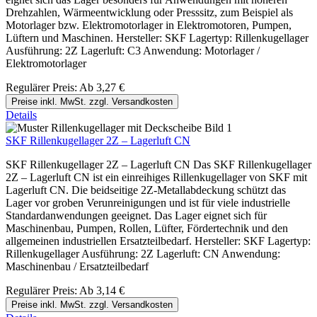
Drehzahlen, Wärmeentwicklung oder Presssitz, zum Beispiel als
Motorlager bzw. Elektromotorlager in Elektromotoren, Pumpen,
Lüftern und Maschinen. Hersteller: SKF Lagertyp: Rillenkugellager
Ausführung: 2Z Lagerluft: C3 Anwendung: Motorlager /
Elektromotorlager
Regulärer Preis:
Ab
3,27 €
Preise inkl. MwSt. zzgl. Versandkosten
Details
SKF Rillenkugellager 2Z – Lagerluft CN
SKF Rillenkugellager 2Z – Lagerluft CN Das SKF Rillenkugellager
2Z – Lagerluft CN ist ein einreihiges Rillenkugellager von SKF mit
Lagerluft CN. Die beidseitige 2Z-Metallabdeckung schützt das
Lager vor groben Verunreinigungen und ist für viele industrielle
Standardanwendungen geeignet. Das Lager eignet sich für
Maschinenbau, Pumpen, Rollen, Lüfter, Fördertechnik und den
allgemeinen industriellen Ersatzteilbedarf. Hersteller: SKF Lagertyp:
Rillenkugellager Ausführung: 2Z Lagerluft: CN Anwendung:
Maschinenbau / Ersatzteilbedarf
Regulärer Preis:
Ab
3,14 €
Preise inkl. MwSt. zzgl. Versandkosten