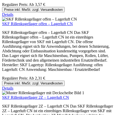
Regulärer Preis:
Ab
3,57 €
Preise inkl. MwSt. zzgl. Versandkosten
Details
SKF Rillenkugellager offen – Lagerluft CN
SKF Rillenkugellager offen – Lagerluft CN Das SKF
Rillenkugellager offen – Lagerluft CN ist ein einreihiges
Rillenkugellager von SKF mit Lagerluft CN. Die offene
Ausführung eignet sich für Anwendungen, bei denen Schmierung,
Abdichtung oder Einbausituation kundenseitig vorgegeben sind.
Das Lager eignet sich für Maschinenbau, Pumpen, Rollen, Lüfter,
Fördertechnik und den allgemeinen industriellen Ersatzteilbedarf.
Hersteller: SKF Lagertyp: Rillenkugellager Ausführung: offen
Lagerluft: CN Anwendung: Maschinenbau / Ersatzteilbedarf
Regulärer Preis:
Ab
2,31 €
Preise inkl. MwSt. zzgl. Versandkosten
Details
SKF Rillenkugellager 2Z – Lagerluft CN
SKF Rillenkugellager 2Z – Lagerluft CN Das SKF Rillenkugellager
2Z – Lagerluft CN ist ein einreihiges Rillenkugellager von SKF mit