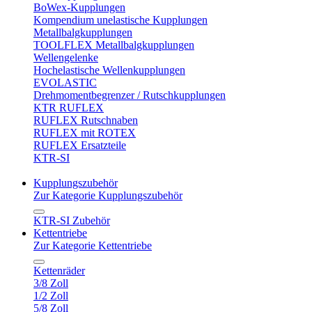
BoWex-Kupplungen
Kompendium unelastische Kupplungen
Metallbalgkupplungen
TOOLFLEX Metallbalgkupplungen
Wellengelenke
Hochelastische Wellenkupplungen
EVOLASTIC
Drehmomentbegrenzer / Rutschkupplungen
KTR RUFLEX
RUFLEX Rutschnaben
RUFLEX mit ROTEX
RUFLEX Ersatzteile
KTR-SI
Kupplungszubehör
Zur Kategorie Kupplungszubehör
KTR-SI Zubehör
Kettentriebe
Zur Kategorie Kettentriebe
Kettenräder
3/8 Zoll
1/2 Zoll
5/8 Zoll