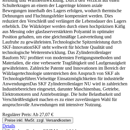
Reibung und Wärmeentwicklung. Durch den Verzicht auf einen
Schulterkragen an einem der Lagerringe können axiale
Bewegungen innerhalb des Lagers erfolgen, wodurch thermische
Dehnungen und Fluchtungsfehler kompensiert werden. Dies
reduziert den Verschleiß und verlängert die Lebensdauer des Lagers
erheblich. Die Wälzkörper werden durch einen hochpräzisen Käfig
aus Messing oder glasfaserverstärktem Polyamid in optimaler
Position gehalten, um eine gleichmäßige Lastverteilung und
Laufruhe zu gewährleisten.Technologische Spitzenleistung durch
SKF-InnovationSKF steht weltweit für höchste Qualität und
technologische Weiterentwicklung. Das Zylinderrollenlager
Bauform NU profitiert von modernsten Fertigungsmethoden und
Materialien, die eine verbesserte Tragfähigkeit und Laufgenauigkeit
gewährleisten. Zahlreiche Patente und Innovationen im Bereich der
Wälzlagertechnologie unterstreichen den Anspruch von SKF als
Technologieführer.Vielseitige Einsatzmöglichkeiten für industrielle
AnwendungenDas SKF Zylinderrollenlager NU wird in zahlreichen
Industriebereichen eingesetzt, darunter Maschinenbau, Getriebe,
Elektromotoren und Antriebsstränge. Die hohe Belastbarkeit und
Verschleißfestigkeit machen es zu einer zuverlässigen Wahl für
anspruchsvolle Anwendungen mit intensiver Nutzung.
Regulärer Preis:
Ab
27,07 €
Preise inkl. MwSt. zzgl. Versandkosten
Details