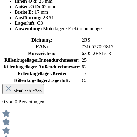
Innen-Ø d:
25 mm
Außen-Ø D:
62 mm
Breite B:
17 mm
Ausführung:
2RS1
Lagerluft:
C3
Anwendung:
Motorlager / Elektromotorlager
Dichtung:
2RS
EAN:
7316577095817
Kurzzeichen:
6305-2RS1/C3
Rillenkugellager.Innendurchmesser:
25
Rillenkugellager.Außendurchmesser:
62
Rillenkugellager.Breite:
17
Rillenkugellager.Lagerluft:
C3
Menü schließen
0 von 0 Bewertungen