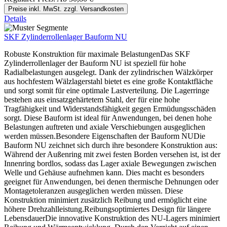
Preise inkl. MwSt. zzgl. Versandkosten
Details
SKF Zylinderrollenlager Bauform NU
Robuste Konstruktion für maximale BelastungenDas SKF
Zylinderrollenlager der Bauform NU ist speziell für hohe
Radialbelastungen ausgelegt. Dank der zylindrischen Wälzkörper
aus hochfestem Wälzlagerstahl bietet es eine große Kontaktfläche
und sorgt somit für eine optimale Lastverteilung. Die Lagerringe
bestehen aus einsatzgehärtetem Stahl, der für eine hohe
Tragfähigkeit und Widerstandsfähigkeit gegen Ermüdungsschäden
sorgt. Diese Bauform ist ideal für Anwendungen, bei denen hohe
Belastungen auftreten und axiale Verschiebungen ausgeglichen
werden müssen.Besondere Eigenschaften der Bauform NUDie
Bauform NU zeichnet sich durch ihre besondere Konstruktion aus:
Während der Außenring mit zwei festen Borden versehen ist, ist der
Innenring bordlos, sodass das Lager axiale Bewegungen zwischen
Welle und Gehäuse aufnehmen kann. Dies macht es besonders
geeignet für Anwendungen, bei denen thermische Dehnungen oder
Montagetoleranzen ausgeglichen werden müssen. Diese
Konstruktion minimiert zusätzlich Reibung und ermöglicht eine
höhere Drehzahlleistung.Reibungsoptimiertes Design für längere
LebensdauerDie innovative Konstruktion des NU-Lagers minimiert