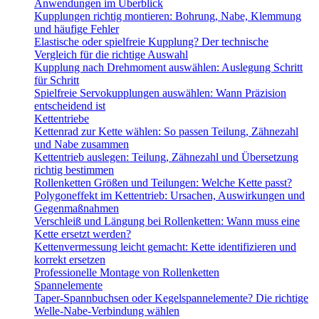
Anwendungen im Überblick
Kupplungen richtig montieren: Bohrung, Nabe, Klemmung
und häufige Fehler
Elastische oder spielfreie Kupplung? Der technische
Vergleich für die richtige Auswahl
Kupplung nach Drehmoment auswählen: Auslegung Schritt
für Schritt
Spielfreie Servokupplungen auswählen: Wann Präzision
entscheidend ist
Kettentriebe
Kettenrad zur Kette wählen: So passen Teilung, Zähnezahl
und Nabe zusammen
Kettentrieb auslegen: Teilung, Zähnezahl und Übersetzung
richtig bestimmen
Rollenketten Größen und Teilungen: Welche Kette passt?
Polygoneffekt im Kettentrieb: Ursachen, Auswirkungen und
Gegenmaßnahmen
Verschleiß und Längung bei Rollenketten: Wann muss eine
Kette ersetzt werden?
Kettenvermessung leicht gemacht: Kette identifizieren und
korrekt ersetzen
Professionelle Montage von Rollenketten
Spannelemente
Taper-Spannbuchsen oder Kegelspannelemente? Die richtige
Welle-Nabe-Verbindung wählen