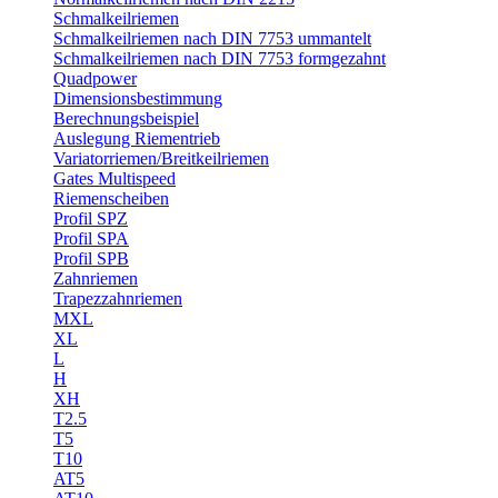
Schmalkeilriemen
Schmalkeilriemen nach DIN 7753 ummantelt
Schmalkeilriemen nach DIN 7753 formgezahnt
Quadpower
Dimensionsbestimmung
Berechnungsbeispiel
Auslegung Riementrieb
Variatorriemen/Breitkeilriemen
Gates Multispeed
Riemenscheiben
Profil SPZ
Profil SPA
Profil SPB
Zahnriemen
Trapezzahnriemen
MXL
XL
L
H
XH
T2.5
T5
T10
AT5