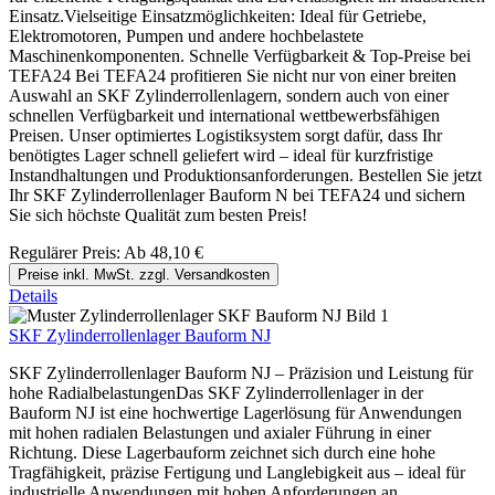
Einsatz.Vielseitige Einsatzmöglichkeiten: Ideal für Getriebe,
Elektromotoren, Pumpen und andere hochbelastete
Maschinenkomponenten. Schnelle Verfügbarkeit & Top-Preise bei
TEFA24 Bei TEFA24 profitieren Sie nicht nur von einer breiten
Auswahl an SKF Zylinderrollenlagern, sondern auch von einer
schnellen Verfügbarkeit und international wettbewerbsfähigen
Preisen. Unser optimiertes Logistiksystem sorgt dafür, dass Ihr
benötigtes Lager schnell geliefert wird – ideal für kurzfristige
Instandhaltungen und Produktionsanforderungen. Bestellen Sie jetzt
Ihr SKF Zylinderrollenlager Bauform N bei TEFA24 und sichern
Sie sich höchste Qualität zum besten Preis!
Regulärer Preis:
Ab
48,10 €
Preise inkl. MwSt. zzgl. Versandkosten
Details
SKF Zylinderrollenlager Bauform NJ
SKF Zylinderrollenlager Bauform NJ – Präzision und Leistung für
hohe RadialbelastungenDas SKF Zylinderrollenlager in der
Bauform NJ ist eine hochwertige Lagerlösung für Anwendungen
mit hohen radialen Belastungen und axialer Führung in einer
Richtung. Diese Lagerbauform zeichnet sich durch eine hohe
Tragfähigkeit, präzise Fertigung und Langlebigkeit aus – ideal für
industrielle Anwendungen mit hohen Anforderungen an