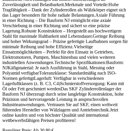
Zuverlässigkeit und Belastbarkeit.Merkmale und Vorteile:Hohe
Tragfähigkeit – Dank der Zylinderrollen als Wälzkörper eignet sich
das Lager besonders für hohe radiale Belastungen.Axiale Führung
in einer Richtung – Die Bauform NJ ermöglicht eine axiale
Verschiebung in einer Richtung und sichert so eine präzise
Lagerung.Robuste Konstruktion – Hergestellt aus hochwertigem
Stahl für maximale Haltbarkeit und Lebensdauer.Geringe Reibung
und hoher Wirkungsgrad – Präzise gefertigte Laufbahnen sorgen für
minimale Reibung und hohe Effizienz.Vielseitige
Einsatzmöglichkeiten – Perfekt für den Einsatz in Getrieben,
Elektromotoren, Pumpen, Maschinenbau und vielen weiteren
industriellen Anwendungen.Technische Spezifikationen:Bauform:
NJKäfigmaterial: Je nach Ausführung in Stahl, Messing oder
Polyamid verfügbarToleranzklasse: Standardmäßig nach ISO-
Normen gefertigtLagerluft: Verfügbar in verschiedenen
Lagerluftklassen (z. B. C3, C4)Schmierstoffversorgung: Kann mit
Öl oder Fett geschmiert werdenDas SKF Zylinderrollenlager der
Bauform NJ überzeugt durch seine langlebige Konstruktion, hohe
Präzision und hervorragende Leistung in anspruchsvollen
Industrieanwendungen. Vertrauen Sie auf SKF, einen weltweit
führenden Hersteller von Wälzlagern und Antriebstechnik.Jetzt
online kaufen und von höchster Qualität und international
wettbewerbsfähigen Preisen profitieren!
Regulärer Preis:
Ab
30,80 €