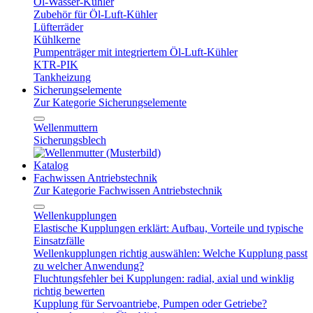
Öl-Wasser-Kühler
Zubehör für Öl-Luft-Kühler
Lüfterräder
Kühlkerne
Pumpenträger mit integriertem Öl-Luft-Kühler
KTR-PIK
Tankheizung
Sicherungselemente
Zur Kategorie Sicherungselemente
Wellenmuttern
Sicherungsblech
Katalog
Fachwissen Antriebstechnik
Zur Kategorie Fachwissen Antriebstechnik
Wellenkupplungen
Elastische Kupplungen erklärt: Aufbau, Vorteile und typische
Einsatzfälle
Wellenkupplungen richtig auswählen: Welche Kupplung passt
zu welcher Anwendung?
Fluchtungsfehler bei Kupplungen: radial, axial und winklig
richtig bewerten
Kupplung für Servoantriebe, Pumpen oder Getriebe?