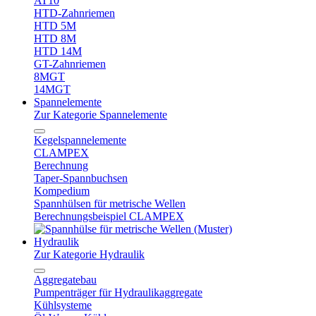
AT10
HTD-Zahnriemen
HTD 5M
HTD 8M
HTD 14M
GT-Zahnriemen
8MGT
14MGT
Spannelemente
Zur Kategorie Spannelemente
Kegelspannelemente
CLAMPEX
Berechnung
Taper-Spannbuchsen
Kompedium
Spannhülsen für metrische Wellen
Berechnungsbeispiel CLAMPEX
Hydraulik
Zur Kategorie Hydraulik
Aggregatebau
Pumpenträger für Hydraulikaggregate
Kühlsysteme