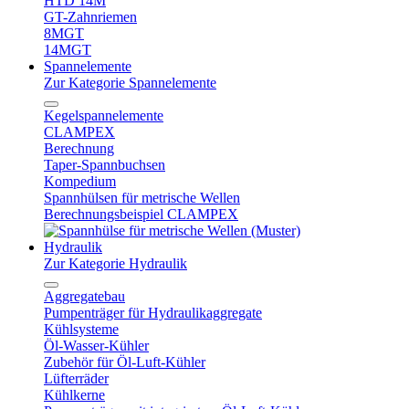
HTD 14M
GT-Zahnriemen
8MGT
14MGT
Spannelemente
Zur Kategorie Spannelemente
Kegelspannelemente
CLAMPEX
Berechnung
Taper-Spannbuchsen
Kompedium
Spannhülsen für metrische Wellen
Berechnungsbeispiel CLAMPEX
Hydraulik
Zur Kategorie Hydraulik
Aggregatebau
Pumpenträger für Hydraulikaggregate
Kühlsysteme
Öl-Wasser-Kühler
Zubehör für Öl-Luft-Kühler
Lüfterräder
Kühlkerne