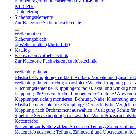
Pumpenträger mit integriertem Öl-Luft-Kühler
KTR-PIK
Tankheizung
Sicherungselemente
Zur Kategorie Sicherungselemente
Wellenmuttern
Sicherungsblech
Katalog
Fachwissen Antriebstechnik
Zur Kategorie Fachwissen Antriebstechnik
Wellenkupplungen
Elastische Kupplungen erklärt: Aufbau, Vorteile und typische Ei
Wellenkupplungen richtig auswählen: Welche Kupplung passt
Fluchtungsfehler bei Kupplungen: radial, axial und winklig ric
Kupplung für Servoantriebe, Pumpen oder Getriebe? Anwendu
Kupplungen richtig montieren: Bohrung, Nabe, Klemmung und
Elastische oder spielfreie Kupplung? Der technische Vergleich 
Kupplung nach Drehmoment auswählen: Auslegung Schritt für 
Spielfreie Servokupplungen auswählen: Wann Präzision entsche
Kettentriebe
Kettenrad zur Kette wählen: So passen Teilung, Zähnezahl u
Kettentrieb auslegen: Teilung, Zähnezahl und Übersetzung ric