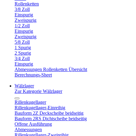
Rollenketten
3/8 Zoll
Einspurig
Zweispurig
1/2 Zoll
Einspurig
Zweispurig
5/8 Zoll
1 Spurig
2 Spurig
3/4 Zoll
Einspurig
Abmessungen Rollenketten Übersicht
Berechnungs-Sheet
Wälzlager
Zur Kategorie Wälzlager
Rillenkugellager
Rillenkugellager-Einreihig
Bauform 2Z Deckscheibe beidseitig
Bauform 2RS Dichtscheibe beidseitig
Offene Ausführung
Abmessungen
Rillenkugellager-Zweireihig