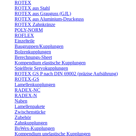
ROTEX
ROTEX aus Stahl
ROTEX aus Grauguss (GJL)
ROTEX aus Aluminium-Druckguss
ROTEX Zahnkränze
POLY-NORM
ROFLEX
Einzelteile
Baugruppen/Kupplungen
Bolzenkupplungen
Berechnungs-Sheet
Kompendium elastische Kupplungen
Spielfreie Servokupplungen
ROTEX GS P nach DIN 69002 (präzise Aufsührung)
ROTEX-GS
Lamellenkupplungen
RADEX-NC
RADEX-N
Naben
Lamellenpakete
Zwischenstücke
Zubehör
Zahnkupplungen
BoWex-Kupplungen
Kompendium unelastische Kupplungen