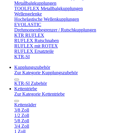
Metallbalgkupplungen
TOOLFLEX Metallbalgkupplungen
Wellengelenke
Hochelastische Wellenkupplungen
EVOLASTIC
Drehmomentbegrenzer / Rutschkupplungen
KTR RUFLEX
RUFLEX Rutschnaben
RUFLEX mit ROTEX
RUFLEX Ersatzteile
KTR-SI
Kupplungszubehör
Zur Kategorie Kupplungszubehör
KTR-SI Zubehör
Kettentriebe
Zur Kategorie Kettentriebe
Kettenräder
3/8 Zoll
1/2 Zoll
5/8 Zoll
3/4 Zoll
1 Zoll