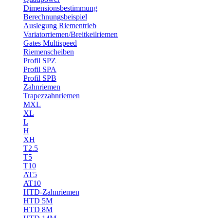
Dimensionsbestimmung
Berechnungsbeispiel
Auslegung Riementrieb
Variatorriemen/Breitkeilriemen
Gates Multispeed
Riemenscheiben
Profil SPZ
Profil SPA
Profil SPB
Zahnriemen
Trapezzahnriemen
MXL
XL
L
H
XH
T2.5
T5
T10
AT5
AT10
HTD-Zahnriemen
HTD 5M
HTD 8M