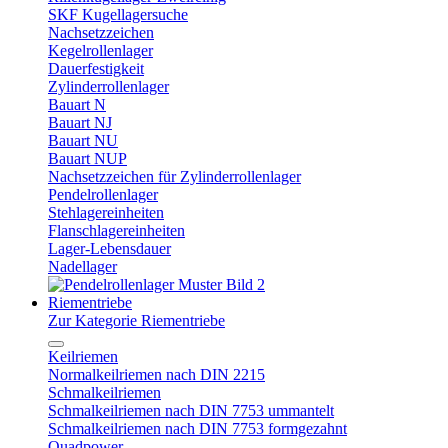
SKF Kugellagersuche
Nachsetzzeichen
Kegelrollenlager
Dauerfestigkeit
Zylinderrollenlager
Bauart N
Bauart NJ
Bauart NU
Bauart NUP
Nachsetzzeichen für Zylinderrollenlager
Pendelrollenlager
Stehlagereinheiten
Flanschlagereinheiten
Lager-Lebensdauer
Nadellager
Riementriebe
Zur Kategorie Riementriebe
Keilriemen
Normalkeilriemen nach DIN 2215
Schmalkeilriemen
Schmalkeilriemen nach DIN 7753 ummantelt
Schmalkeilriemen nach DIN 7753 formgezahnt
Quadpower