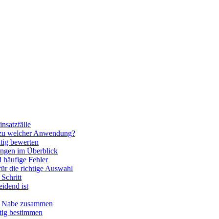
nsatzfälle
 zu welcher Anwendung?
htig bewerten
ngen im Überblick
 häufige Fehler
für die richtige Auswahl
Schritt
idend ist
nd Nabe zusammen
htig bestimmen