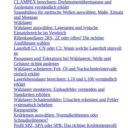
CLAMPEX berechnen: Drehmomentübertragung und
Auslegung verständlich erklärt
Spannhülsen für metrische Wellen auswählen: Maße, Einsatz
und Montage
Wälzlager
Wälzlager auswählen: Lagerarten und typische
Einsatzbereiche im Vergleich
Rillenkugellager 2RS, 2Z oder offen? Die richtige
Ausführung wählen
Lagerluft C3, CN oder C2: Wann welche Lagerluft sinnvoll
ist
Passungen und Toleranzen bei Wälzlagern: Welle und
Gehäuse richtig auslegen
Wälzlager schmieren: Fett, Öl und Nachschmierintervalle
einfach erklärt
Lagerlebensdauer berechnen: L10 und L10h verständlich
erklärt
Wälzlager montieren: Einbaufehler vermeiden und
Standzeiten erhöhen
Wälzlager-Schadensbilder: Ursachen erkennen und Fehler
systematisch beheben
Riementriebe
Keilriemen auswählen: Normalkeilriemen oder
Schmalkeilriemen?
Profil SPZ, SPA oder SPB: Das richtige Keilriemenprofil