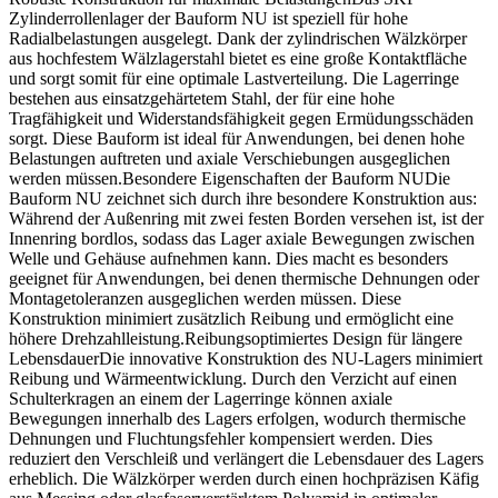
Zylinderrollenlager der Bauform NU ist speziell für hohe
Radialbelastungen ausgelegt. Dank der zylindrischen Wälzkörper
aus hochfestem Wälzlagerstahl bietet es eine große Kontaktfläche
und sorgt somit für eine optimale Lastverteilung. Die Lagerringe
bestehen aus einsatzgehärtetem Stahl, der für eine hohe
Tragfähigkeit und Widerstandsfähigkeit gegen Ermüdungsschäden
sorgt. Diese Bauform ist ideal für Anwendungen, bei denen hohe
Belastungen auftreten und axiale Verschiebungen ausgeglichen
werden müssen.Besondere Eigenschaften der Bauform NUDie
Bauform NU zeichnet sich durch ihre besondere Konstruktion aus:
Während der Außenring mit zwei festen Borden versehen ist, ist der
Innenring bordlos, sodass das Lager axiale Bewegungen zwischen
Welle und Gehäuse aufnehmen kann. Dies macht es besonders
geeignet für Anwendungen, bei denen thermische Dehnungen oder
Montagetoleranzen ausgeglichen werden müssen. Diese
Konstruktion minimiert zusätzlich Reibung und ermöglicht eine
höhere Drehzahlleistung.Reibungsoptimiertes Design für längere
LebensdauerDie innovative Konstruktion des NU-Lagers minimiert
Reibung und Wärmeentwicklung. Durch den Verzicht auf einen
Schulterkragen an einem der Lagerringe können axiale
Bewegungen innerhalb des Lagers erfolgen, wodurch thermische
Dehnungen und Fluchtungsfehler kompensiert werden. Dies
reduziert den Verschleiß und verlängert die Lebensdauer des Lagers
erheblich. Die Wälzkörper werden durch einen hochpräzisen Käfig