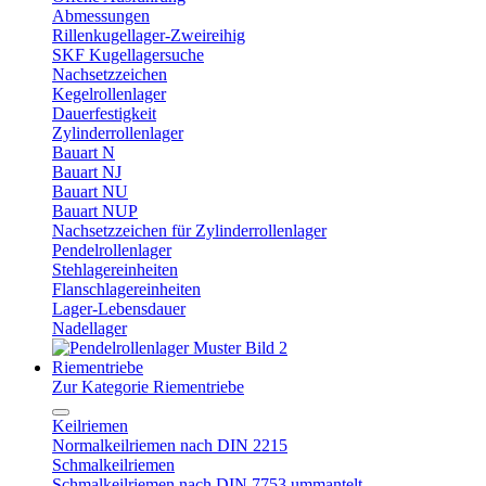
Abmessungen
Rillenkugellager-Zweireihig
SKF Kugellagersuche
Nachsetzzeichen
Kegelrollenlager
Dauerfestigkeit
Zylinderrollenlager
Bauart N
Bauart NJ
Bauart NU
Bauart NUP
Nachsetzzeichen für Zylinderrollenlager
Pendelrollenlager
Stehlagereinheiten
Flanschlagereinheiten
Lager-Lebensdauer
Nadellager
Riementriebe
Zur Kategorie Riementriebe
Keilriemen
Normalkeilriemen nach DIN 2215
Schmalkeilriemen
Schmalkeilriemen nach DIN 7753 ummantelt