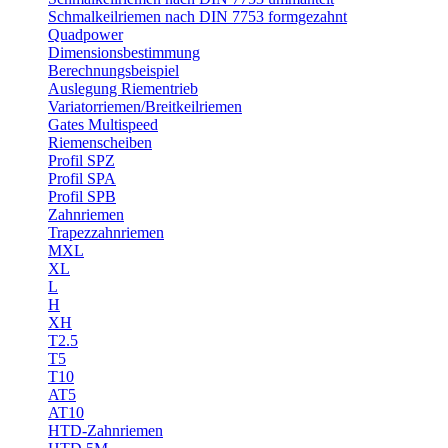
Schmalkeilriemen nach DIN 7753 formgezahnt
Quadpower
Dimensionsbestimmung
Berechnungsbeispiel
Auslegung Riementrieb
Variatorriemen/Breitkeilriemen
Gates Multispeed
Riemenscheiben
Profil SPZ
Profil SPA
Profil SPB
Zahnriemen
Trapezzahnriemen
MXL
XL
L
H
XH
T2.5
T5
T10
AT5
AT10
HTD-Zahnriemen