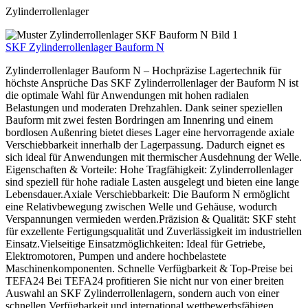
Zylinderrollenlager
SKF Zylinderrollenlager Bauform N
Zylinderrollenlager Bauform N – Hochpräzise Lagertechnik für
höchste Ansprüche Das SKF Zylinderrollenlager der Bauform N ist
die optimale Wahl für Anwendungen mit hohen radialen
Belastungen und moderaten Drehzahlen. Dank seiner speziellen
Bauform mit zwei festen Bordringen am Innenring und einem
bordlosen Außenring bietet dieses Lager eine hervorragende axiale
Verschiebbarkeit innerhalb der Lagerpassung. Dadurch eignet es
sich ideal für Anwendungen mit thermischer Ausdehnung der Welle.
Eigenschaften & Vorteile: Hohe Tragfähigkeit: Zylinderrollenlager
sind speziell für hohe radiale Lasten ausgelegt und bieten eine lange
Lebensdauer.Axiale Verschiebbarkeit: Die Bauform N ermöglicht
eine Relativbewegung zwischen Welle und Gehäuse, wodurch
Verspannungen vermieden werden.Präzision & Qualität: SKF steht
für exzellente Fertigungsqualität und Zuverlässigkeit im industriellen
Einsatz.Vielseitige Einsatzmöglichkeiten: Ideal für Getriebe,
Elektromotoren, Pumpen und andere hochbelastete
Maschinenkomponenten. Schnelle Verfügbarkeit & Top-Preise bei
TEFA24 Bei TEFA24 profitieren Sie nicht nur von einer breiten
Auswahl an SKF Zylinderrollenlagern, sondern auch von einer
schnellen Verfügbarkeit und international wettbewerbsfähigen