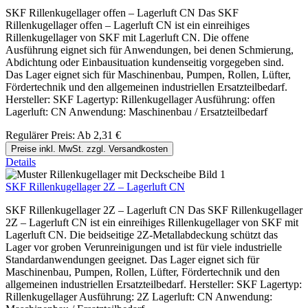
SKF Rillenkugellager offen – Lagerluft CN Das SKF
Rillenkugellager offen – Lagerluft CN ist ein einreihiges
Rillenkugellager von SKF mit Lagerluft CN. Die offene
Ausführung eignet sich für Anwendungen, bei denen Schmierung,
Abdichtung oder Einbausituation kundenseitig vorgegeben sind.
Das Lager eignet sich für Maschinenbau, Pumpen, Rollen, Lüfter,
Fördertechnik und den allgemeinen industriellen Ersatzteilbedarf.
Hersteller: SKF Lagertyp: Rillenkugellager Ausführung: offen
Lagerluft: CN Anwendung: Maschinenbau / Ersatzteilbedarf
Regulärer Preis:
Ab
2,31 €
Preise inkl. MwSt. zzgl. Versandkosten
Details
SKF Rillenkugellager 2Z – Lagerluft CN
SKF Rillenkugellager 2Z – Lagerluft CN Das SKF Rillenkugellager
2Z – Lagerluft CN ist ein einreihiges Rillenkugellager von SKF mit
Lagerluft CN. Die beidseitige 2Z-Metallabdeckung schützt das
Lager vor groben Verunreinigungen und ist für viele industrielle
Standardanwendungen geeignet. Das Lager eignet sich für
Maschinenbau, Pumpen, Rollen, Lüfter, Fördertechnik und den
allgemeinen industriellen Ersatzteilbedarf. Hersteller: SKF Lagertyp:
Rillenkugellager Ausführung: 2Z Lagerluft: CN Anwendung: