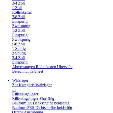
3/4 Zoll
1 Zoll
Rollenketten
3/8 Zoll
Einspurig
Zweispurig
1/2 Zoll
Einspurig
Zweispurig
5/8 Zoll
1 Spurig
2 Spurig
3/4 Zoll
Einspurig
Abmessungen Rollenketten Übersicht
Berechnungs-Sheet
Wälzlager
Zur Kategorie Wälzlager
Rillenkugellager
Rillenkugellager-Einreihig
Bauform 2Z Deckscheibe beidseitig
Bauform 2RS Dichtscheibe beidseitig
Offene Ausführung