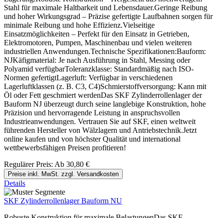
Stahl für maximale Haltbarkeit und Lebensdauer.Geringe Reibung
und hoher Wirkungsgrad – Präzise gefertigte Laufbahnen sorgen für
minimale Reibung und hohe Effizienz.Vielseitige
Einsatzmöglichkeiten – Perfekt für den Einsatz in Getrieben,
Elektromotoren, Pumpen, Maschinenbau und vielen weiteren
industriellen Anwendungen.Technische Spezifikationen:Bauform:
NJKäfigmaterial: Je nach Ausführung in Stahl, Messing oder
Polyamid verfügbarToleranzklasse: Standardmäßig nach ISO-
Normen gefertigtLagerluft: Verfügbar in verschiedenen
Lagerluftklassen (z. B. C3, C4)Schmierstoffversorgung: Kann mit
Öl oder Fett geschmiert werdenDas SKF Zylinderrollenlager der
Bauform NJ überzeugt durch seine langlebige Konstruktion, hohe
Präzision und hervorragende Leistung in anspruchsvollen
Industrieanwendungen. Vertrauen Sie auf SKF, einen weltweit
führenden Hersteller von Wälzlagern und Antriebstechnik.Jetzt
online kaufen und von höchster Qualität und international
wettbewerbsfähigen Preisen profitieren!
Regulärer Preis:
Ab
30,80 €
Preise inkl. MwSt. zzgl. Versandkosten
Details
SKF Zylinderrollenlager Bauform NU
Robuste Konstruktion für maximale BelastungenDas SKF