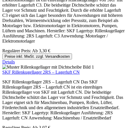
erhöhter Lagerluft C3. Die beidseitige Dichtscheibe schützt das
Lager vor Schmutz und Feuchtigkeit. Durch die erhöhte Lagerluft
C3 eignet sich das Lager besonders für Anwendungen mit höheren
Drehzahlen, Wärmeentwicklung oder Presssitz, zum Beispiel als
Motorlager bzw. Elektromotorlager in Elektromotoren, Pumpen,
Lüftern und Maschinen. Hersteller: SKF Lagertyp: Rillenkugellager
Ausführung: 2RS Lagerluft: C3 Anwendung: Motorlager /
Elektromotorlager
Regulärer Preis:
Ab
3,30 €
Preise inkl. MwSt. zzgl. Versandkosten
Details
SKF Rillenkugellager 2RS – Lagerluft CN
SKF Rillenkugellager 2RS – Lagerluft CN Das SKF
Rillenkugellager 2RS – Lagerluft CN ist ein einreihiges
Rillenkugellager von SKF mit Lagerluft CN. Die beidseitige
Dichtscheibe schützt das Lager vor Schmutz und Feuchtigkeit. Das
Lager eignet sich für Maschinenbau, Pumpen, Rollen, Lüfter,
Fördertechnik und den allgemeinen industriellen Ersatzteilbedarf.
Hersteller: SKF Lagertyp: Rillenkugellager Ausführung: 2RS
Lagerluft: CN Anwendung: Maschinenbau / Ersatzteilbedarf
Regulärer Preis:
Ab
3,07 €