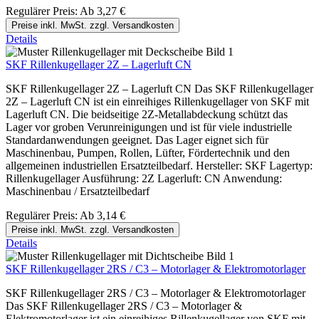
Regulärer Preis:
Ab
3,27 €
Preise inkl. MwSt. zzgl. Versandkosten
Details
SKF Rillenkugellager 2Z – Lagerluft CN
SKF Rillenkugellager 2Z – Lagerluft CN Das SKF Rillenkugellager
2Z – Lagerluft CN ist ein einreihiges Rillenkugellager von SKF mit
Lagerluft CN. Die beidseitige 2Z-Metallabdeckung schützt das
Lager vor groben Verunreinigungen und ist für viele industrielle
Standardanwendungen geeignet. Das Lager eignet sich für
Maschinenbau, Pumpen, Rollen, Lüfter, Fördertechnik und den
allgemeinen industriellen Ersatzteilbedarf. Hersteller: SKF Lagertyp:
Rillenkugellager Ausführung: 2Z Lagerluft: CN Anwendung:
Maschinenbau / Ersatzteilbedarf
Regulärer Preis:
Ab
3,14 €
Preise inkl. MwSt. zzgl. Versandkosten
Details
SKF Rillenkugellager 2RS / C3 – Motorlager & Elektromotorlager
SKF Rillenkugellager 2RS / C3 – Motorlager & Elektromotorlager
Das SKF Rillenkugellager 2RS / C3 – Motorlager &
Elektromotorlager ist ein einreihiges Rillenkugellager von SKF mit