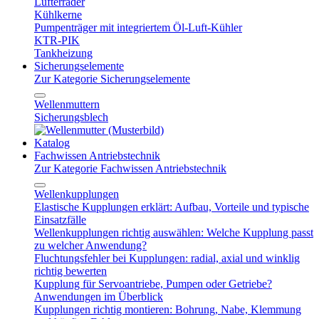
Lüfterräder
Kühlkerne
Pumpenträger mit integriertem Öl-Luft-Kühler
KTR-PIK
Tankheizung
Sicherungselemente
Zur Kategorie Sicherungselemente
Wellenmuttern
Sicherungsblech
Katalog
Fachwissen Antriebstechnik
Zur Kategorie Fachwissen Antriebstechnik
Wellenkupplungen
Elastische Kupplungen erklärt: Aufbau, Vorteile und typische
Einsatzfälle
Wellenkupplungen richtig auswählen: Welche Kupplung passt
zu welcher Anwendung?
Fluchtungsfehler bei Kupplungen: radial, axial und winklig
richtig bewerten
Kupplung für Servoantriebe, Pumpen oder Getriebe?
Anwendungen im Überblick
Kupplungen richtig montieren: Bohrung, Nabe, Klemmung