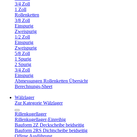
3/4 Zoll
1 Zoll
Rollenketten
3/8 Zoll
Einspurig
Zweispurig
1/2 Zoll
Einspurig
Zweispurig
5/8 Zoll
1 Spurig
2 Spurig
3/4 Zoll
Einspurig
Abmessungen Rollenketten Übersicht
Berechnungs-Sheet
Wälzlager
Zur Kategorie Wälzlager
Rillenkugellager
Rillenkugellager-Einreihig
Bauform 2Z Deckscheibe beidseitig
Bauform 2RS Dichtscheibe beidseitig
Offene Ausführung