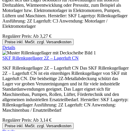
Drehzahlen, Wärmeentwicklung oder Presssitz, zum Beispiel als
Motorlager bzw. Elektromotorlager in Elektromotoren, Pumpen,
Lüftern und Maschinen. Hersteller: SKF Lagertyp: Rillenkugellager
Ausführung: 2Z Lagerluft: C3 Anwendung: Motorlager /
Elektromotorlager
Regulärer Preis:
Ab
3,27 €
Preise inkl. MwSt. zzgl. Versandkosten
Details
SKF Rillenkugellager 2Z – Lagerluft CN
SKF Rillenkugellager 2Z – Lagerluft CN Das SKF Rillenkugellager
2Z – Lagerluft CN ist ein einreihiges Rillenkugellager von SKF mit
Lagerluft CN. Die beidseitige 2Z-Metallabdeckung schützt das
Lager vor groben Verunreinigungen und ist für viele industrielle
Standardanwendungen geeignet. Das Lager eignet sich für
Maschinenbau, Pumpen, Rollen, Lüfter, Fördertechnik und den
allgemeinen industriellen Ersatzteilbedarf. Hersteller: SKF Lagertyp:
Rillenkugellager Ausführung: 2Z Lagerluft: CN Anwendung:
Maschinenbau / Ersatzteilbedarf
Regulärer Preis:
Ab
3,14 €
Preise inkl. MwSt. zzgl. Versandkosten