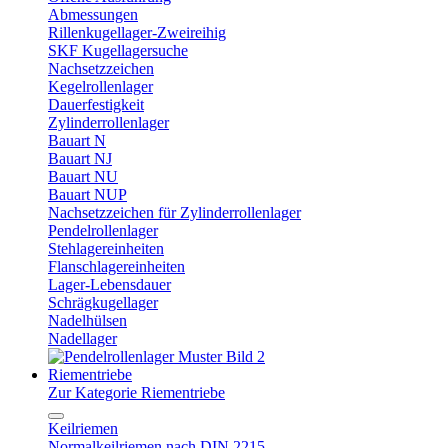
Abmessungen
Rillenkugellager-Zweireihig
SKF Kugellagersuche
Nachsetzzeichen
Kegelrollenlager
Dauerfestigkeit
Zylinderrollenlager
Bauart N
Bauart NJ
Bauart NU
Bauart NUP
Nachsetzzeichen für Zylinderrollenlager
Pendelrollenlager
Stehlagereinheiten
Flanschlagereinheiten
Lager-Lebensdauer
Schrägkugellager
Nadelhülsen
Nadellager
Riementriebe
Zur Kategorie Riementriebe
Keilriemen
Normalkeilriemen nach DIN 2215