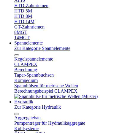
AT10
HTD-Zahnriemen
HTD 5M
HTD 8M
HTD 14M
GT-Zahnriemen
8MGT
14MGT
Spannelemente
Zur Kategorie Spannelemente
Kegelspannelemente
CLAMPEX
Berechnung
Taper-Spannbuchsen
Kompedium
Spannhülsen für metrische Wellen
Berechnungsbeispiel CLAMPEX
Hydraulik
Zur Kategorie Hydraulik
Aggregatebau
Pumpenträger für Hydraulikaggregate
Kühlsysteme