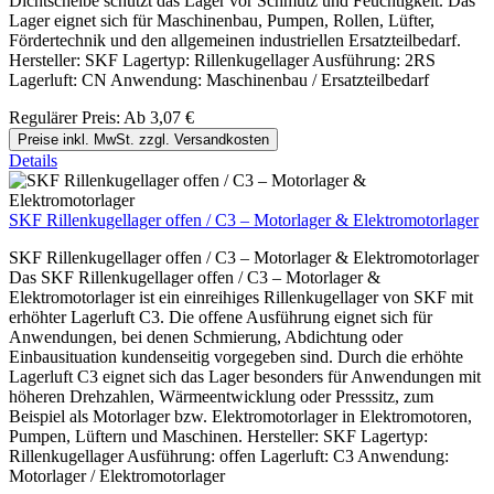
Dichtscheibe schützt das Lager vor Schmutz und Feuchtigkeit. Das
Lager eignet sich für Maschinenbau, Pumpen, Rollen, Lüfter,
Fördertechnik und den allgemeinen industriellen Ersatzteilbedarf.
Hersteller: SKF Lagertyp: Rillenkugellager Ausführung: 2RS
Lagerluft: CN Anwendung: Maschinenbau / Ersatzteilbedarf
Regulärer Preis:
Ab
3,07 €
Preise inkl. MwSt. zzgl. Versandkosten
Details
SKF Rillenkugellager offen / C3 – Motorlager & Elektromotorlager
SKF Rillenkugellager offen / C3 – Motorlager & Elektromotorlager
Das SKF Rillenkugellager offen / C3 – Motorlager &
Elektromotorlager ist ein einreihiges Rillenkugellager von SKF mit
erhöhter Lagerluft C3. Die offene Ausführung eignet sich für
Anwendungen, bei denen Schmierung, Abdichtung oder
Einbausituation kundenseitig vorgegeben sind. Durch die erhöhte
Lagerluft C3 eignet sich das Lager besonders für Anwendungen mit
höheren Drehzahlen, Wärmeentwicklung oder Presssitz, zum
Beispiel als Motorlager bzw. Elektromotorlager in Elektromotoren,
Pumpen, Lüftern und Maschinen. Hersteller: SKF Lagertyp:
Rillenkugellager Ausführung: offen Lagerluft: C3 Anwendung:
Motorlager / Elektromotorlager