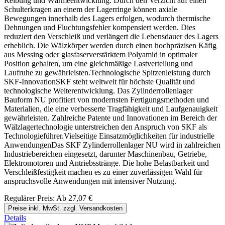
Reibung und Wärmeentwicklung. Durch den Verzicht auf einen
Schulterkragen an einem der Lagerringe können axiale
Bewegungen innerhalb des Lagers erfolgen, wodurch thermische
Dehnungen und Fluchtungsfehler kompensiert werden. Dies
reduziert den Verschleiß und verlängert die Lebensdauer des Lagers
erheblich. Die Wälzkörper werden durch einen hochpräzisen Käfig
aus Messing oder glasfaserverstärktem Polyamid in optimaler
Position gehalten, um eine gleichmäßige Lastverteilung und
Laufruhe zu gewährleisten.Technologische Spitzenleistung durch
SKF-InnovationSKF steht weltweit für höchste Qualität und
technologische Weiterentwicklung. Das Zylinderrollenlager
Bauform NU profitiert von modernsten Fertigungsmethoden und
Materialien, die eine verbesserte Tragfähigkeit und Laufgenauigkeit
gewährleisten. Zahlreiche Patente und Innovationen im Bereich der
Wälzlagertechnologie unterstreichen den Anspruch von SKF als
Technologieführer.Vielseitige Einsatzmöglichkeiten für industrielle
AnwendungenDas SKF Zylinderrollenlager NU wird in zahlreichen
Industriebereichen eingesetzt, darunter Maschinenbau, Getriebe,
Elektromotoren und Antriebsstränge. Die hohe Belastbarkeit und
Verschleißfestigkeit machen es zu einer zuverlässigen Wahl für
anspruchsvolle Anwendungen mit intensiver Nutzung.
Regulärer Preis:
Ab
27,07 €
Preise inkl. MwSt. zzgl. Versandkosten
Details