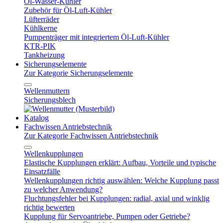
Öl-Wasser-Kühler
Zubehör für Öl-Luft-Kühler
Lüfterräder
Kühlkerne
Pumpenträger mit integriertem Öl-Luft-Kühler
KTR-PIK
Tankheizung
Sicherungselemente
Zur Kategorie Sicherungselemente
Wellenmuttern
Sicherungsblech
Katalog
Fachwissen Antriebstechnik
Zur Kategorie Fachwissen Antriebstechnik
Wellenkupplungen
Elastische Kupplungen erklärt: Aufbau, Vorteile und typische
Einsatzfälle
Wellenkupplungen richtig auswählen: Welche Kupplung passt
zu welcher Anwendung?
Fluchtungsfehler bei Kupplungen: radial, axial und winklig
richtig bewerten
Kupplung für Servoantriebe, Pumpen oder Getriebe?