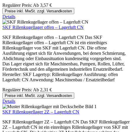
Regulärer Preis:
Ab
3,57 €
Preise inkl. MwSt. zzgl. Versandkosten
Details
SKF Rillenkugellager offen – Lagerluft CN
SKF Rillenkugellager offen – Lagerluft CN Das SKF
Rillenkugellager offen – Lagerluft CN ist ein einreihiges
Rillenkugellager von SKF mit Lagerluft CN. Die offene
Ausführung eignet sich für Anwendungen, bei denen Schmierung,
Abdichtung oder Einbausituation kundenseitig vorgegeben sind.
Das Lager eignet sich für Maschinenbau, Pumpen, Rollen, Lüfter,
Fördertechnik und den allgemeinen industriellen Ersatzteilbedarf.
Hersteller: SKF Lagertyp: Rillenkugellager Ausführung: offen
Lagerluft: CN Anwendung: Maschinenbau / Ersatzteilbedarf
Regulärer Preis:
Ab
2,31 €
Preise inkl. MwSt. zzgl. Versandkosten
Details
SKF Rillenkugellager 2Z – Lagerluft CN
SKF Rillenkugellager 2Z – Lagerluft CN Das SKF Rillenkugellager
2Z – Lagerluft CN ist ein einreihiges Rillenkugellager von SKF mit