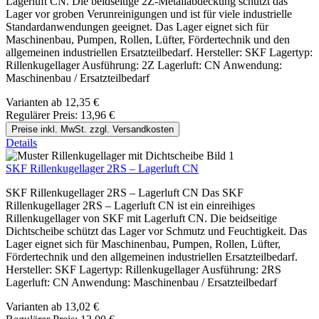
Lagerluft CN. Die beidseitige 2Z-Metallabdeckung schützt das
Lager vor groben Verunreinigungen und ist für viele industrielle
Standardanwendungen geeignet. Das Lager eignet sich für
Maschinenbau, Pumpen, Rollen, Lüfter, Fördertechnik und den
allgemeinen industriellen Ersatzteilbedarf. Hersteller: SKF Lagertyp:
Rillenkugellager Ausführung: 2Z Lagerluft: CN Anwendung:
Maschinenbau / Ersatzteilbedarf
Varianten ab
12,35 €
Regulärer Preis:
13,96 €
Preise inkl. MwSt. zzgl. Versandkosten
Details
SKF Rillenkugellager 2RS – Lagerluft CN
SKF Rillenkugellager 2RS – Lagerluft CN Das SKF
Rillenkugellager 2RS – Lagerluft CN ist ein einreihiges
Rillenkugellager von SKF mit Lagerluft CN. Die beidseitige
Dichtscheibe schützt das Lager vor Schmutz und Feuchtigkeit. Das
Lager eignet sich für Maschinenbau, Pumpen, Rollen, Lüfter,
Fördertechnik und den allgemeinen industriellen Ersatzteilbedarf.
Hersteller: SKF Lagertyp: Rillenkugellager Ausführung: 2RS
Lagerluft: CN Anwendung: Maschinenbau / Ersatzteilbedarf
Varianten ab
13,02 €