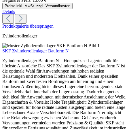
Regulärer Preis:
13,00 €
Preise inkl. MwSt. zzgl. Versandkosten
Details
Produktgalerie überspringen
Zylinderrollenlager
SKF Zylinderrollenlager Bauform N
Zylinderrollenlager Bauform N – Hochpräzise Lagertechnik für
höchste Ansprüche Das SKF Zylinderrollenlager der Bauform N ist
die optimale Wahl für Anwendungen mit hohen radialen
Belastungen und moderaten Drehzahlen. Dank seiner speziellen
Bauform mit zwei festen Bordringen am Innenring und einem
bordlosen Außenring bietet dieses Lager eine hervorragende axiale
Verschiebbarkeit innerhalb der Lagerpassung. Dadurch eignet es
sich ideal für Anwendungen mit thermischer Ausdehnung der Welle.
Eigenschaften & Vorteile: Hohe Tragfähigkeit: Zylinderrollenlager
sind speziell für hohe radiale Lasten ausgelegt und bieten eine lange
Lebensdauer.Axiale Verschiebbarkeit: Die Bauform N ermöglicht
eine Relativbewegung zwischen Welle und Gehäuse, wodurch
Verspannungen vermieden werden.Präzision & Qualität: SKF steht
für exzellente Fertigungsqualität und Zuverlässigkeit im industriellen