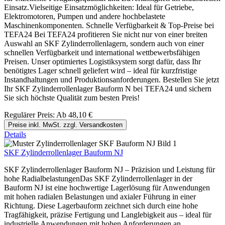
Einsatz.Vielseitige Einsatzmöglichkeiten: Ideal für Getriebe,
Elektromotoren, Pumpen und andere hochbelastete
Maschinenkomponenten. Schnelle Verfügbarkeit & Top-Preise bei
TEFA24 Bei TEFA24 profitieren Sie nicht nur von einer breiten
Auswahl an SKF Zylinderrollenlagern, sondern auch von einer
schnellen Verfügbarkeit und international wettbewerbsfähigen
Preisen. Unser optimiertes Logistiksystem sorgt dafür, dass Ihr
benötigtes Lager schnell geliefert wird – ideal für kurzfristige
Instandhaltungen und Produktionsanforderungen. Bestellen Sie jetzt
Ihr SKF Zylinderrollenlager Bauform N bei TEFA24 und sichern
Sie sich höchste Qualität zum besten Preis!
Regulärer Preis:
Ab
48,10 €
Preise inkl. MwSt. zzgl. Versandkosten
Details
SKF Zylinderrollenlager Bauform NJ
SKF Zylinderrollenlager Bauform NJ – Präzision und Leistung für
hohe RadialbelastungenDas SKF Zylinderrollenlager in der
Bauform NJ ist eine hochwertige Lagerlösung für Anwendungen
mit hohen radialen Belastungen und axialer Führung in einer
Richtung. Diese Lagerbauform zeichnet sich durch eine hohe
Tragfähigkeit, präzise Fertigung und Langlebigkeit aus – ideal für
industrielle Anwendungen mit hohen Anforderungen an