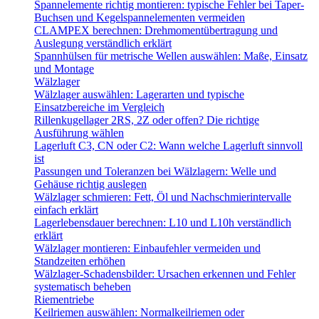
Spannelemente richtig montieren: typische Fehler bei Taper-
Buchsen und Kegelspannelementen vermeiden
CLAMPEX berechnen: Drehmomentübertragung und
Auslegung verständlich erklärt
Spannhülsen für metrische Wellen auswählen: Maße, Einsatz
und Montage
Wälzlager
Wälzlager auswählen: Lagerarten und typische
Einsatzbereiche im Vergleich
Rillenkugellager 2RS, 2Z oder offen? Die richtige
Ausführung wählen
Lagerluft C3, CN oder C2: Wann welche Lagerluft sinnvoll
ist
Passungen und Toleranzen bei Wälzlagern: Welle und
Gehäuse richtig auslegen
Wälzlager schmieren: Fett, Öl und Nachschmierintervalle
einfach erklärt
Lagerlebensdauer berechnen: L10 und L10h verständlich
erklärt
Wälzlager montieren: Einbaufehler vermeiden und
Standzeiten erhöhen
Wälzlager-Schadensbilder: Ursachen erkennen und Fehler
systematisch beheben
Riementriebe
Keilriemen auswählen: Normalkeilriemen oder