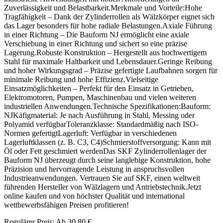
Zuverlässigkeit und Belastbarkeit.Merkmale und Vorteile:Hohe
Tragfähigkeit – Dank der Zylinderrollen als Wälzkörper eignet sich
das Lager besonders für hohe radiale Belastungen.Axiale Führung
in einer Richtung – Die Bauform NJ ermöglicht eine axiale
Verschiebung in einer Richtung und sichert so eine präzise
Lagerung.Robuste Konstruktion – Hergestellt aus hochwertigem
Stahl für maximale Haltbarkeit und Lebensdauer.Geringe Reibung
und hoher Wirkungsgrad – Präzise gefertigte Laufbahnen sorgen für
minimale Reibung und hohe Effizienz.Vielseitige
Einsatzmöglichkeiten – Perfekt für den Einsatz in Getrieben,
Elektromotoren, Pumpen, Maschinenbau und vielen weiteren
industriellen Anwendungen.Technische Spezifikationen:Bauform:
NJKäfigmaterial: Je nach Ausführung in Stahl, Messing oder
Polyamid verfügbarToleranzklasse: Standardmäßig nach ISO-
Normen gefertigtLagerluft: Verfügbar in verschiedenen
Lagerluftklassen (z. B. C3, C4)Schmierstoffversorgung: Kann mit
Öl oder Fett geschmiert werdenDas SKF Zylinderrollenlager der
Bauform NJ überzeugt durch seine langlebige Konstruktion, hohe
Präzision und hervorragende Leistung in anspruchsvollen
Industrieanwendungen. Vertrauen Sie auf SKF, einen weltweit
führenden Hersteller von Wälzlagern und Antriebstechnik.Jetzt
online kaufen und von höchster Qualität und international
wettbewerbsfähigen Preisen profitieren!
Regulärer Preis:
Ab
30,80 €