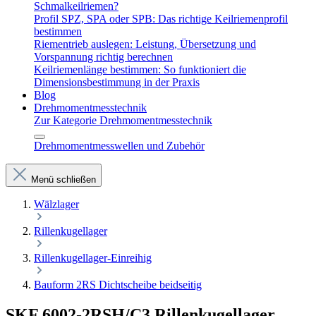
Schmalkeilriemen?
Profil SPZ, SPA oder SPB: Das richtige Keilriemenprofil
bestimmen
Riementrieb auslegen: Leistung, Übersetzung und
Vorspannung richtig berechnen
Keilriemenlänge bestimmen: So funktioniert die
Dimensionsbestimmung in der Praxis
Blog
Drehmomentmesstechnik
Zur Kategorie Drehmomentmesstechnik
Drehmomentmesswellen und Zubehör
Menü schließen
Wälzlager
Rillenkugellager
Rillenkugellager-Einreihig
Bauform 2RS Dichtscheibe beidseitig
SKF 6002-2RSH/C3 Rillenkugellager –