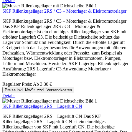
Details
SKF Rillenkugellager 2RS / C3 – Motorlager & Elektromotorlager
SKF Rillenkugellager 2RS / C3 – Motorlager & Elektromotorlager
Das SKF Rillenkugellager 2RS / C3 – Motorlager &
Elektromotorlager ist ein einreihiges Rillenkugellager von SKF mit
erhöhter Lagerluft C3. Die beidseitige Dichtscheibe schützt das
Lager vor Schmutz und Feuchtigkeit. Durch die erhöhte Lagerluft
C3 eignet sich das Lager besonders für Anwendungen mit höheren
Drehzahlen, Wärmeentwicklung oder Presssitz, zum Beispiel als
Motorlager bzw. Elektromotorlager in Elektromotoren, Pumpen,
Lüftern und Maschinen. Hersteller: SKF Lagertyp: Rillenkugellager
Ausführung: 2RS Lagerluft: C3 Anwendung: Motorlager /
Elektromotorlager
Regulärer Preis:
Ab
3,30 €
Preise inkl. MwSt. zzgl. Versandkosten
Details
SKF Rillenkugellager 2RS – Lagerluft CN
SKF Rillenkugellager 2RS – Lagerluft CN Das SKF
Rillenkugellager 2RS – Lagerluft CN ist ein einreihiges
Rillenkugellager von SKF mit Lagerluft CN. Die beidseitige