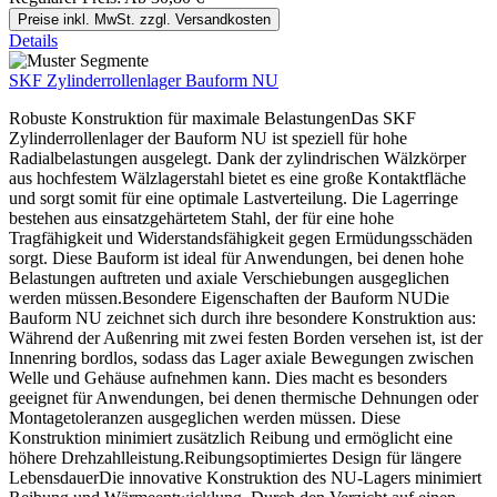
Preise inkl. MwSt. zzgl. Versandkosten
Details
SKF Zylinderrollenlager Bauform NU
Robuste Konstruktion für maximale BelastungenDas SKF
Zylinderrollenlager der Bauform NU ist speziell für hohe
Radialbelastungen ausgelegt. Dank der zylindrischen Wälzkörper
aus hochfestem Wälzlagerstahl bietet es eine große Kontaktfläche
und sorgt somit für eine optimale Lastverteilung. Die Lagerringe
bestehen aus einsatzgehärtetem Stahl, der für eine hohe
Tragfähigkeit und Widerstandsfähigkeit gegen Ermüdungsschäden
sorgt. Diese Bauform ist ideal für Anwendungen, bei denen hohe
Belastungen auftreten und axiale Verschiebungen ausgeglichen
werden müssen.Besondere Eigenschaften der Bauform NUDie
Bauform NU zeichnet sich durch ihre besondere Konstruktion aus:
Während der Außenring mit zwei festen Borden versehen ist, ist der
Innenring bordlos, sodass das Lager axiale Bewegungen zwischen
Welle und Gehäuse aufnehmen kann. Dies macht es besonders
geeignet für Anwendungen, bei denen thermische Dehnungen oder
Montagetoleranzen ausgeglichen werden müssen. Diese
Konstruktion minimiert zusätzlich Reibung und ermöglicht eine
höhere Drehzahlleistung.Reibungsoptimiertes Design für längere
LebensdauerDie innovative Konstruktion des NU-Lagers minimiert