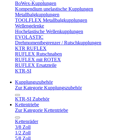
BoWex-Kupplungen
Kompendium unelastische Kupplungen
Metallbalgkupplungen
TOOLFLEX Metallbalgkupplungen
Wellengelenke
Hochelastische Wellenkupplungen
EVOLASTIC
Drehmomentbegrenzer / Rutschkupplungen
KTR RUFLEX
RUFLEX Rutschnaben
RUFLEX mit ROTEX
RUFLEX Ersatzteile
KTR-SI
Kupplungszubehör
Zur Kategorie Kupplungszubehör
KTR-SI Zubehör
Kettentriebe
Zur Kategorie Kettentriebe
Kettenräder
3/8 Zoll
1/2 Zoll
5/8 Zoll