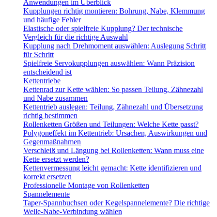
Anwendungen im Überblick
Kupplungen richtig montieren: Bohrung, Nabe, Klemmung
und häufige Fehler
Elastische oder spielfreie Kupplung? Der technische
Vergleich für die richtige Auswahl
Kupplung nach Drehmoment auswählen: Auslegung Schritt
für Schritt
Spielfreie Servokupplungen auswählen: Wann Präzision
entscheidend ist
Kettentriebe
Kettenrad zur Kette wählen: So passen Teilung, Zähnezahl
und Nabe zusammen
Kettentrieb auslegen: Teilung, Zähnezahl und Übersetzung
richtig bestimmen
Rollenketten Größen und Teilungen: Welche Kette passt?
Polygoneffekt im Kettentrieb: Ursachen, Auswirkungen und
Gegenmaßnahmen
Verschleiß und Längung bei Rollenketten: Wann muss eine
Kette ersetzt werden?
Kettenvermessung leicht gemacht: Kette identifizieren und
korrekt ersetzen
Professionelle Montage von Rollenketten
Spannelemente
Taper-Spannbuchsen oder Kegelspannelemente? Die richtige
Welle-Nabe-Verbindung wählen