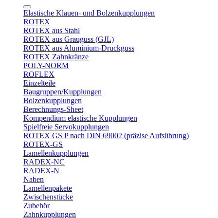
Elastische Klauen- und Bolzenkupplungen
ROTEX
ROTEX aus Stahl
ROTEX aus Grauguss (GJL)
ROTEX aus Aluminium-Druckguss
ROTEX Zahnkränze
POLY-NORM
ROFLEX
Einzelteile
Baugruppen/Kupplungen
Bolzenkupplungen
Berechnungs-Sheet
Kompendium elastische Kupplungen
Spielfreie Servokupplungen
ROTEX GS P nach DIN 69002 (präzise Aufsührung)
ROTEX-GS
Lamellenkupplungen
RADEX-NC
RADEX-N
Naben
Lamellenpakete
Zwischenstücke
Zubehör
Zahnkupplungen