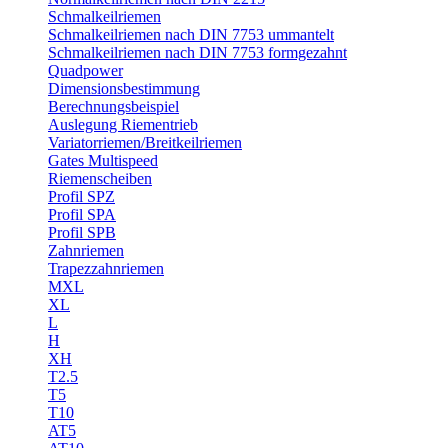
Schmalkeilriemen
Schmalkeilriemen nach DIN 7753 ummantelt
Schmalkeilriemen nach DIN 7753 formgezahnt
Quadpower
Dimensionsbestimmung
Berechnungsbeispiel
Auslegung Riementrieb
Variatorriemen/Breitkeilriemen
Gates Multispeed
Riemenscheiben
Profil SPZ
Profil SPA
Profil SPB
Zahnriemen
Trapezzahnriemen
MXL
XL
L
H
XH
T2.5
T5
T10
AT5