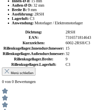
Innen-Ø d:
15 mm
Außen-Ø D:
32 mm
Breite B:
9 mm
Ausführung:
2RSH
Lagerluft:
C3
Anwendung:
Motorlager / Elektromotorlager
Dichtung:
2RSH
EAN:
7316571814643
Kurzzeichen:
6002-2RSH/C3
Rillenkugellager.Innendurchmesser:
15
Rillenkugellager.Außendurchmesser:
32
Rillenkugellager.Breite:
9
Rillenkugellager.Lagerluft:
C3
Menü schließen
0 von 0 Bewertungen