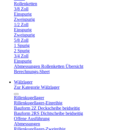
Rollenketten
3/8 Zoll
Einspurig
Zweispurig
1/2 Zoll
Einspurig
Zweispurig
5/8 Zoll
1 Spurig
2 Spurig
3/4 Zoll
Einspurig
Abmessungen Rollenketten Übersicht
Berechnungs-Sheet
Wälzlager
Zur Kategorie Wälzlager
Rillenkugellager
Rillenkugellager-Einreihig
Bauform 2Z Deckscheibe beidseitig
Bauform 2RS Dichtscheibe beidseitig
Offene Ausführung
Abmessungen
Rillenkugellager-Zweireihig