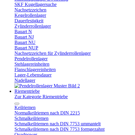
SKF Kugellagersuche
Nachsetzzeichen
Kegelrollenlager
Dauerfestigkeit
Zylinderrollenlager
Bauart N
Bauart NJ
Bauart NU
Bauart NUP
Nachsetzzeichen für Zylinderrollenlager
Pendelrollenlager
Stehlagereinheiten
Flanschlagereinheiten
Lager-Lebensdauer
Nadellager
Riementriebe
Zur Kategorie Riementriebe
Keilriemen
Normalkeilriemen nach DIN 2215
Schmalkeilriemen
Schmalkeilriemen nach DIN 7753 ummantelt
Schmalkeilriemen nach DIN 7753 formgezahnt
Quadpower