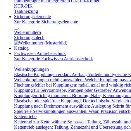
Pumpenträger mit integriertem Öl-Luft-Kühler
KTR-PIK
Tankheizung
Sicherungselemente
Zur Kategorie Sicherungselemente
Wellenmuttern
Sicherungsblech
Katalog
Fachwissen Antriebstechnik
Zur Kategorie Fachwissen Antriebstechnik
Wellenkupplungen
Elastische Kupplungen erklärt: Aufbau, Vorteile und typische Ei
Wellenkupplungen richtig auswählen: Welche Kupplung passt
Fluchtungsfehler bei Kupplungen: radial, axial und winklig ric
Kupplung für Servoantriebe, Pumpen oder Getriebe? Anwendu
Kupplungen richtig montieren: Bohrung, Nabe, Klemmung und
Elastische oder spielfreie Kupplung? Der technische Vergleich 
Kupplung nach Drehmoment auswählen: Auslegung Schritt für 
Spielfreie Servokupplungen auswählen: Wann Präzision entsche
Kettentriebe
Kettenrad zur Kette wählen: So passen Teilung, Zähnezahl u
Kettentrieb auslegen: Teilung, Zähnezahl und Übersetzung ric