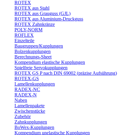
ROTEX
ROTEX aus Stahl
ROTEX aus Grauguss (GJL)
ROTEX aus Aluminium-Druckguss
ROTEX Zahnkränze
POLY-NORM
ROFLEX
Einzelteile
Baugruppen/Kupplungen
Bolzenkupplungen
Berechnungs-Sheet
Kompendium elastische Kupplungen
Spielfreie Servokupplungen
ROTEX GS P nach DIN 69002 (präzise Aufsührung)
ROTEX-GS
Lamellenkupplungen
RADEX-NC
RADEX-N
Naben
Lamellenpakete
Zwischenstücke
Zubehör
Zahnkupplungen
BoWex-Kupplungen
Kompendium unelastische Kupplungen