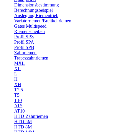
Dimensionsbestimmung
Berechnungsbeispiel
Auslegung Riementrieb
Variatorriemen/Breitkeilriemen
Gates Multispeed
Riemenscheiben
Profil SPZ
Profil SPA
Profil SPB
Zahnriemen
Trapezzahnriemen
MXL
XL
L
H
XH
T2.5
T5
T10
AT5
AT10
HTD-Zahnriemen
HTD 5M
HTD 8M