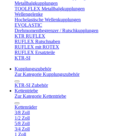
Metallbalgkupplungen
TOOLFLEX Metallbalgkupplungen
Wellengelenke
Hochelastische Wellenkupplungen
EVOLASTIC
Drehmomentbegrenzer / Rutschkupplungen
KTR RUFLEX
RUFLEX Rutschnaben
RUFLEX mit ROTEX
RUFLEX Ersatzteile
KTR-SI
Kupplungszubehör
Zur Kategorie Kupplungszubehör
KTR-SI Zubehör
Kettentriebe
Zur Kategorie Kettentriebe
Kettenräder
3/8 Zoll
1/2 Zoll
5/8 Zoll
3/4 Zoll
1 Zoll