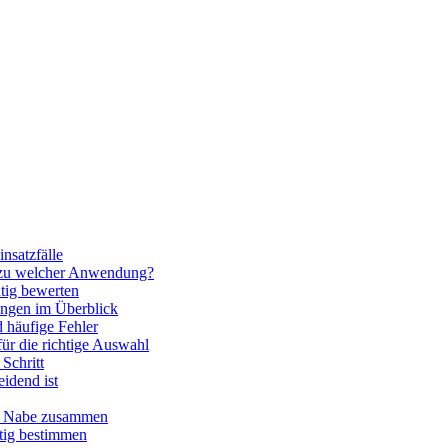
nsatzfälle
 zu welcher Anwendung?
htig bewerten
ngen im Überblick
 häufige Fehler
für die richtige Auswahl
Schritt
idend ist
nd Nabe zusammen
htig bestimmen