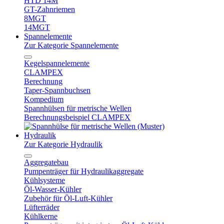
HTD 14M
GT-Zahnriemen
8MGT
14MGT
Spannelemente
Zur Kategorie Spannelemente
Kegelspannelemente
CLAMPEX
Berechnung
Taper-Spannbuchsen
Kompedium
Spannhülsen für metrische Wellen
Berechnungsbeispiel CLAMPEX
Hydraulik
Zur Kategorie Hydraulik
Aggregatebau
Pumpenträger für Hydraulikaggregate
Kühlsysteme
Öl-Wasser-Kühler
Zubehör für Öl-Luft-Kühler
Lüfterräder
Kühlkerne