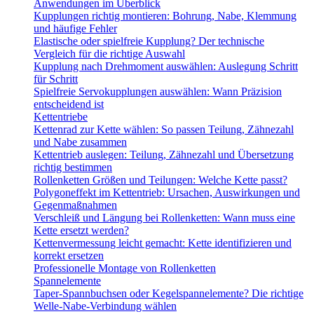
Anwendungen im Überblick
Kupplungen richtig montieren: Bohrung, Nabe, Klemmung
und häufige Fehler
Elastische oder spielfreie Kupplung? Der technische
Vergleich für die richtige Auswahl
Kupplung nach Drehmoment auswählen: Auslegung Schritt
für Schritt
Spielfreie Servokupplungen auswählen: Wann Präzision
entscheidend ist
Kettentriebe
Kettenrad zur Kette wählen: So passen Teilung, Zähnezahl
und Nabe zusammen
Kettentrieb auslegen: Teilung, Zähnezahl und Übersetzung
richtig bestimmen
Rollenketten Größen und Teilungen: Welche Kette passt?
Polygoneffekt im Kettentrieb: Ursachen, Auswirkungen und
Gegenmaßnahmen
Verschleiß und Längung bei Rollenketten: Wann muss eine
Kette ersetzt werden?
Kettenvermessung leicht gemacht: Kette identifizieren und
korrekt ersetzen
Professionelle Montage von Rollenketten
Spannelemente
Taper-Spannbuchsen oder Kegelspannelemente? Die richtige
Welle-Nabe-Verbindung wählen