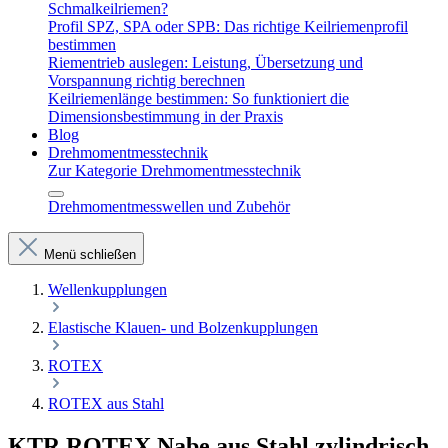
Schmalkeilriemen?
Profil SPZ, SPA oder SPB: Das richtige Keilriemenprofil
bestimmen
Riementrieb auslegen: Leistung, Übersetzung und
Vorspannung richtig berechnen
Keilriemenlänge bestimmen: So funktioniert die
Dimensionsbestimmung in der Praxis
Blog
Drehmomentmesstechnik
Zur Kategorie Drehmomentmesstechnik
Drehmomentmesswellen und Zubehör
Menü schließen
Wellenkupplungen
Elastische Klauen- und Bolzenkupplungen
ROTEX
ROTEX aus Stahl
KTR ROTEX Nabe aus Stahl zylindrisch