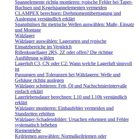
Spannelemente richtig montieren: typische Fehler bei Taper-
Buchsen und Kegelspannelementen vermeiden
CLAMPEX berechnen: Drehmomentübertragung und
Auslegung verständlich erklärt
Spannhülsen für metrische Wellen auswählen: Maße, Einsatz
und Montage
Wälzlager
Wälzlager auswählen: Lagerarten und typische
Einsatzbereiche im Vergleich
Rillenkugellager 2RS, 2Z oder offen? Die richtige
Ausführung wählen
Lagerluft C3, CN oder C2: Wann welche Lagerluft sinnvoll
ist
Passungen und Toleranzen bei Wälzlagern: Welle und
Gehäuse richtig auslegen
Wälzlager schmieren: Fett, Öl und Nachschmierintervalle
einfach erklärt
Lagerlebensdauer berechnen: L10 und L10h verständlich
erklärt
Wälzlager montieren: Einbaufehler vermeiden und
Standzeiten erhöhen
Wälzlager-Schadensbilder: Ursachen erkennen und Fehler
systematisch beheben
Riementriebe
Keilriemen auswählen: Normalkeilriemen oder