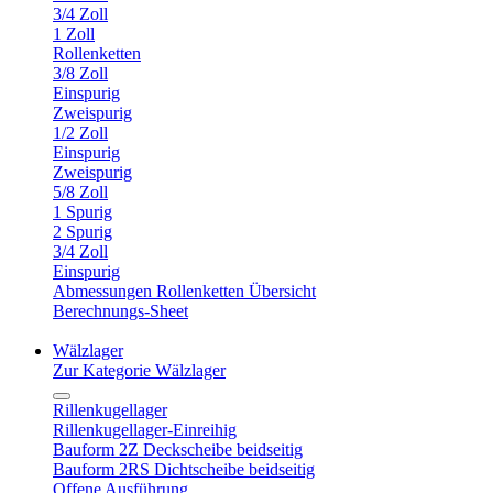
3/4 Zoll
1 Zoll
Rollenketten
3/8 Zoll
Einspurig
Zweispurig
1/2 Zoll
Einspurig
Zweispurig
5/8 Zoll
1 Spurig
2 Spurig
3/4 Zoll
Einspurig
Abmessungen Rollenketten Übersicht
Berechnungs-Sheet
Wälzlager
Zur Kategorie Wälzlager
Rillenkugellager
Rillenkugellager-Einreihig
Bauform 2Z Deckscheibe beidseitig
Bauform 2RS Dichtscheibe beidseitig
Offene Ausführung