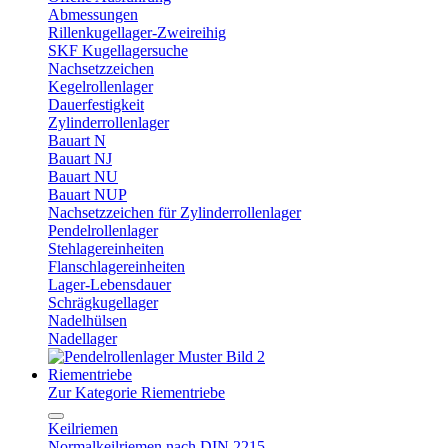
Abmessungen
Rillenkugellager-Zweireihig
SKF Kugellagersuche
Nachsetzzeichen
Kegelrollenlager
Dauerfestigkeit
Zylinderrollenlager
Bauart N
Bauart NJ
Bauart NU
Bauart NUP
Nachsetzzeichen für Zylinderrollenlager
Pendelrollenlager
Stehlagereinheiten
Flanschlagereinheiten
Lager-Lebensdauer
Schrägkugellager
Nadelhülsen
Nadellager
Riementriebe
Zur Kategorie Riementriebe
Keilriemen
Normalkeilriemen nach DIN 2215