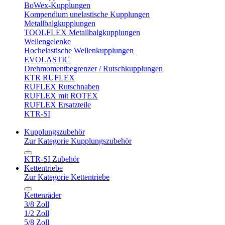
BoWex-Kupplungen
Kompendium unelastische Kupplungen
Metallbalgkupplungen
TOOLFLEX Metallbalgkupplungen
Wellengelenke
Hochelastische Wellenkupplungen
EVOLASTIC
Drehmomentbegrenzer / Rutschkupplungen
KTR RUFLEX
RUFLEX Rutschnaben
RUFLEX mit ROTEX
RUFLEX Ersatzteile
KTR-SI
Kupplungszubehör
Zur Kategorie Kupplungszubehör
KTR-SI Zubehör
Kettentriebe
Zur Kategorie Kettentriebe
Kettenräder
3/8 Zoll
1/2 Zoll
5/8 Zoll