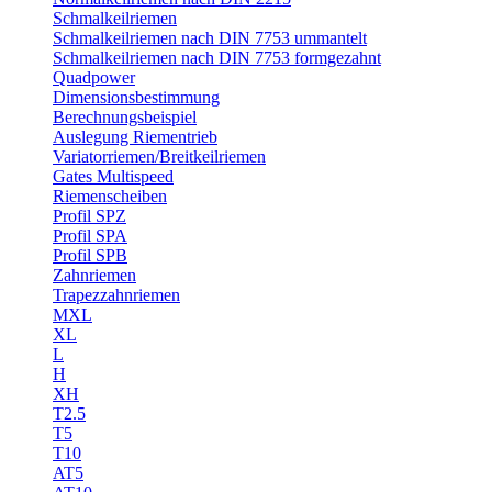
Schmalkeilriemen
Schmalkeilriemen nach DIN 7753 ummantelt
Schmalkeilriemen nach DIN 7753 formgezahnt
Quadpower
Dimensionsbestimmung
Berechnungsbeispiel
Auslegung Riementrieb
Variatorriemen/Breitkeilriemen
Gates Multispeed
Riemenscheiben
Profil SPZ
Profil SPA
Profil SPB
Zahnriemen
Trapezzahnriemen
MXL
XL
L
H
XH
T2.5
T5
T10
AT5