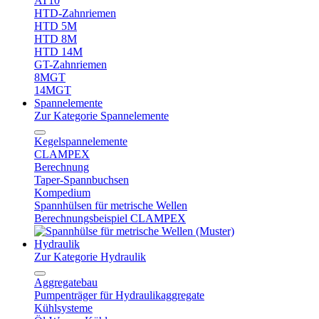
AT10
HTD-Zahnriemen
HTD 5M
HTD 8M
HTD 14M
GT-Zahnriemen
8MGT
14MGT
Spannelemente
Zur Kategorie Spannelemente
Kegelspannelemente
CLAMPEX
Berechnung
Taper-Spannbuchsen
Kompedium
Spannhülsen für metrische Wellen
Berechnungsbeispiel CLAMPEX
Hydraulik
Zur Kategorie Hydraulik
Aggregatebau
Pumpenträger für Hydraulikaggregate
Kühlsysteme