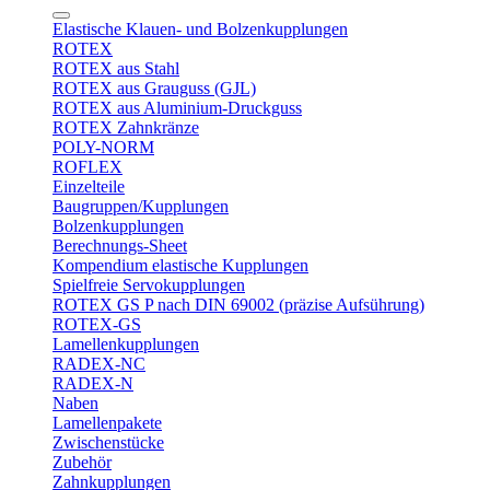
Elastische Klauen- und Bolzenkupplungen
ROTEX
ROTEX aus Stahl
ROTEX aus Grauguss (GJL)
ROTEX aus Aluminium-Druckguss
ROTEX Zahnkränze
POLY-NORM
ROFLEX
Einzelteile
Baugruppen/Kupplungen
Bolzenkupplungen
Berechnungs-Sheet
Kompendium elastische Kupplungen
Spielfreie Servokupplungen
ROTEX GS P nach DIN 69002 (präzise Aufsührung)
ROTEX-GS
Lamellenkupplungen
RADEX-NC
RADEX-N
Naben
Lamellenpakete
Zwischenstücke
Zubehör
Zahnkupplungen