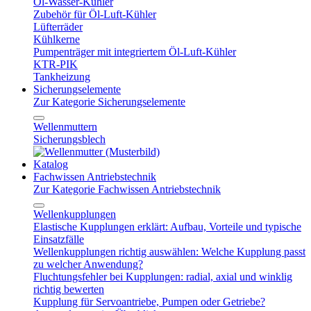
Öl-Wasser-Kühler
Zubehör für Öl-Luft-Kühler
Lüfterräder
Kühlkerne
Pumpenträger mit integriertem Öl-Luft-Kühler
KTR-PIK
Tankheizung
Sicherungselemente
Zur Kategorie Sicherungselemente
Wellenmuttern
Sicherungsblech
Katalog
Fachwissen Antriebstechnik
Zur Kategorie Fachwissen Antriebstechnik
Wellenkupplungen
Elastische Kupplungen erklärt: Aufbau, Vorteile und typische
Einsatzfälle
Wellenkupplungen richtig auswählen: Welche Kupplung passt
zu welcher Anwendung?
Fluchtungsfehler bei Kupplungen: radial, axial und winklig
richtig bewerten
Kupplung für Servoantriebe, Pumpen oder Getriebe?