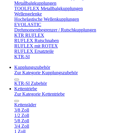
Metallbalgkupplungen
TOOLFLEX Metallbalgkupplungen
Wellengelenke
Hochelastische Wellenkupplungen
EVOLASTIC
Drehmomentbegrenzer / Rutschkupplungen
KTR RUFLEX
RUFLEX Rutschnaben
RUFLEX mit ROTEX
RUFLEX Ersatzteile
KTR-SI
Kupplungszubehör
Zur Kategorie Kupplungszubehör
KTR-SI Zubehör
Kettentriebe
Zur Kategorie Kettentriebe
Kettenräder
3/8 Zoll
1/2 Zoll
5/8 Zoll
3/4 Zoll
1 Zoll