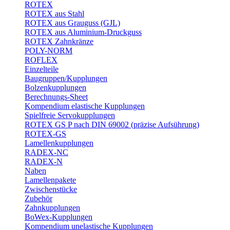
ROTEX
ROTEX aus Stahl
ROTEX aus Grauguss (GJL)
ROTEX aus Aluminium-Druckguss
ROTEX Zahnkränze
POLY-NORM
ROFLEX
Einzelteile
Baugruppen/Kupplungen
Bolzenkupplungen
Berechnungs-Sheet
Kompendium elastische Kupplungen
Spielfreie Servokupplungen
ROTEX GS P nach DIN 69002 (präzise Aufsührung)
ROTEX-GS
Lamellenkupplungen
RADEX-NC
RADEX-N
Naben
Lamellenpakete
Zwischenstücke
Zubehör
Zahnkupplungen
BoWex-Kupplungen
Kompendium unelastische Kupplungen