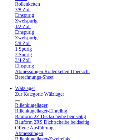
Rollenketten
3/8 Zoll
Einspurig
Zweispurig
1/2 Zoll
Einspurig
Zweispurig
5/8 Zoll
1 Spurig
2 Spurig
3/4 Zoll
Einspurig
Abmessungen Rollenketten Übersicht
Berechnungs-Sheet
Wälzlager
Zur Kategorie Wälzlager
Rillenkugellager
Rillenkugellager-Einreihig
Bauform 2Z Deckscheibe beidseitig
Bauform 2RS Dichtscheibe beidseitig
Offene Ausführung
Abmessungen
Rillenkugellager-Zweireihig