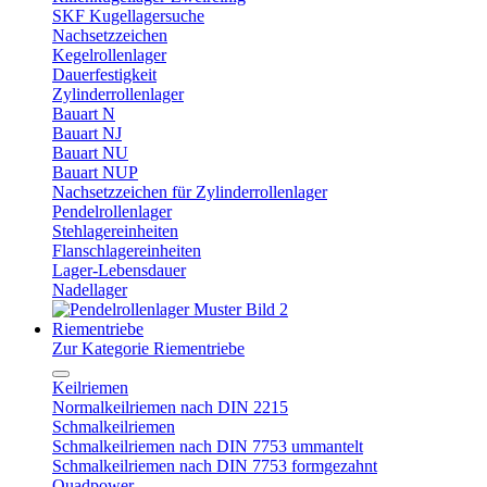
SKF Kugellagersuche
Nachsetzzeichen
Kegelrollenlager
Dauerfestigkeit
Zylinderrollenlager
Bauart N
Bauart NJ
Bauart NU
Bauart NUP
Nachsetzzeichen für Zylinderrollenlager
Pendelrollenlager
Stehlagereinheiten
Flanschlagereinheiten
Lager-Lebensdauer
Nadellager
Riementriebe
Zur Kategorie Riementriebe
Keilriemen
Normalkeilriemen nach DIN 2215
Schmalkeilriemen
Schmalkeilriemen nach DIN 7753 ummantelt
Schmalkeilriemen nach DIN 7753 formgezahnt
Quadpower