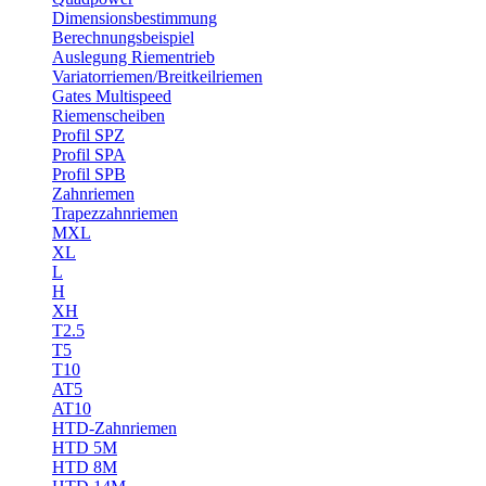
Dimensionsbestimmung
Berechnungsbeispiel
Auslegung Riementrieb
Variatorriemen/Breitkeilriemen
Gates Multispeed
Riemenscheiben
Profil SPZ
Profil SPA
Profil SPB
Zahnriemen
Trapezzahnriemen
MXL
XL
L
H
XH
T2.5
T5
T10
AT5
AT10
HTD-Zahnriemen
HTD 5M
HTD 8M