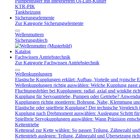
Pumpenträger mit integriertem Öl-Luft-Kühler
KTR-PIK
Tankheizung
Sicherungselemente
Zur Kategorie Sicherungselemente
Wellenmuttern
Sicherungsblech
Katalog
Fachwissen Antriebstechnik
Zur Kategorie Fachwissen Antriebstechnik
Wellenkupplungen
Elastische Kupplungen erklärt: Aufbau, Vorteile und typische Ei
Wellenkupplungen richtig auswählen: Welche Kupplung passt
Fluchtungsfehler bei Kupplungen: radial, axial und winklig ric
Kupplung für Servoantriebe, Pumpen oder Getriebe? Anwendu
Kupplungen richtig montieren: Bohrung, Nabe, Klemmung und
Elastische oder spielfreie Kupplung? Der technische Vergleich 
Kupplung nach Drehmoment auswählen: Auslegung Schritt für 
Spielfreie Servokupplungen auswählen: Wann Präzision entsche
Kettentriebe
Kettenrad zur Kette wählen: So passen Teilung, Zähnezahl u
Kettentrieb auslegen: Teilung, Zähnezahl und Übersetzung ric