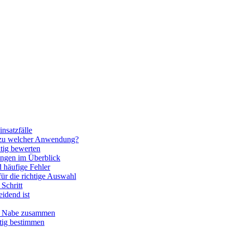
nsatzfälle
 zu welcher Anwendung?
htig bewerten
ngen im Überblick
 häufige Fehler
für die richtige Auswahl
Schritt
idend ist
nd Nabe zusammen
htig bestimmen