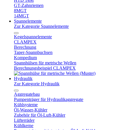
HTD 14M
GT-Zahnriemen
8MGT
14MGT
Spannelemente
Zur Kategorie Spannelemente
Kegelspannelemente
CLAMPEX
Berechnung
Taper-Spannbuchsen
Kompedium
Spannhülsen für metrische Wellen
Berechnungsbeispiel CLAMPEX
Hydraulik
Zur Kategorie Hydraulik
Aggregatebau
Pumpenträger für Hydraulikaggregate
Kühlsysteme
Öl-Wasser-Kühler
Zubehör für Öl-Luft-Kühler
Lüfterräder
Kühlkerne