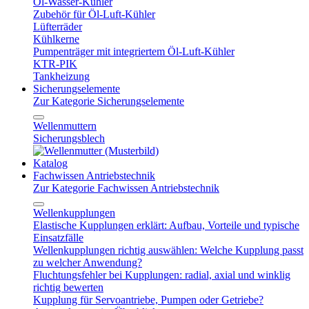
Öl-Wasser-Kühler
Zubehör für Öl-Luft-Kühler
Lüfterräder
Kühlkerne
Pumpenträger mit integriertem Öl-Luft-Kühler
KTR-PIK
Tankheizung
Sicherungselemente
Zur Kategorie Sicherungselemente
Wellenmuttern
Sicherungsblech
Katalog
Fachwissen Antriebstechnik
Zur Kategorie Fachwissen Antriebstechnik
Wellenkupplungen
Elastische Kupplungen erklärt: Aufbau, Vorteile und typische
Einsatzfälle
Wellenkupplungen richtig auswählen: Welche Kupplung passt
zu welcher Anwendung?
Fluchtungsfehler bei Kupplungen: radial, axial und winklig
richtig bewerten
Kupplung für Servoantriebe, Pumpen oder Getriebe?