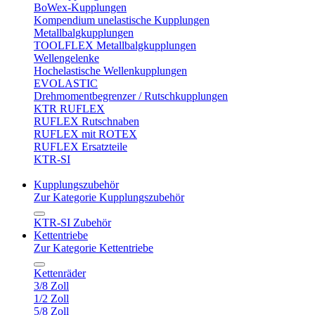
BoWex-Kupplungen
Kompendium unelastische Kupplungen
Metallbalgkupplungen
TOOLFLEX Metallbalgkupplungen
Wellengelenke
Hochelastische Wellenkupplungen
EVOLASTIC
Drehmomentbegrenzer / Rutschkupplungen
KTR RUFLEX
RUFLEX Rutschnaben
RUFLEX mit ROTEX
RUFLEX Ersatzteile
KTR-SI
Kupplungszubehör
Zur Kategorie Kupplungszubehör
KTR-SI Zubehör
Kettentriebe
Zur Kategorie Kettentriebe
Kettenräder
3/8 Zoll
1/2 Zoll
5/8 Zoll