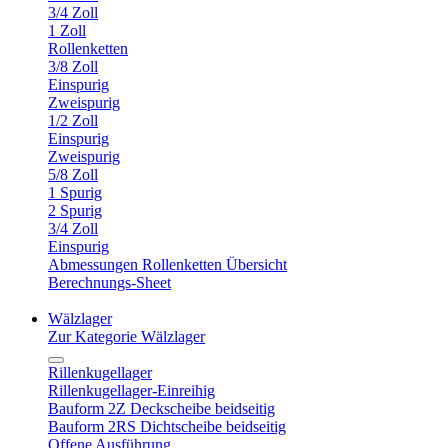
3/4 Zoll
1 Zoll
Rollenketten
3/8 Zoll
Einspurig
Zweispurig
1/2 Zoll
Einspurig
Zweispurig
5/8 Zoll
1 Spurig
2 Spurig
3/4 Zoll
Einspurig
Abmessungen Rollenketten Übersicht
Berechnungs-Sheet
Wälzlager
Zur Kategorie Wälzlager
Rillenkugellager
Rillenkugellager-Einreihig
Bauform 2Z Deckscheibe beidseitig
Bauform 2RS Dichtscheibe beidseitig
Offene Ausführung