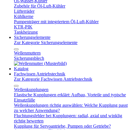
Öl-Wasser-Kühler
Zubehör für Öl-Luft-Kühler
Lüfterräder
Kühlkerne
Pumpenträger mit integriertem Öl-Luft-Kühler
KTR-PIK
Tankheizung
Sicherungselemente
Zur Kategorie Sicherungselemente
Wellenmuttern
Sicherungsblech
Katalog
Fachwissen Antriebstechnik
Zur Kategorie Fachwissen Antriebstechnik
Wellenkupplungen
Elastische Kupplungen erklärt: Aufbau, Vorteile und typische
Einsatzfälle
Wellenkupplungen richtig auswählen: Welche Kupplung passt
zu welcher Anwendung?
Fluchtungsfehler bei Kupplungen: radial, axial und winklig
richtig bewerten
Kupplung für Servoantriebe, Pumpen oder Getriebe?