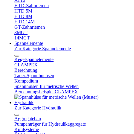
AT10
HTD-Zahnriemen
HTD 5M
HTD 8M
HTD 14M
GT-Zahnriemen
8MGT
14MGT
Spannelemente
Zur Kategorie Spannelemente
Kegelspannelemente
CLAMPEX
Berechnung
Taper-Spannbuchsen
Kompedium
Spannhülsen für metrische Wellen
Berechnungsbeispiel CLAMPEX
Hydraulik
Zur Kategorie Hydraulik
Aggregatebau
Pumpenträger für Hydraulikaggregate
Kühlsysteme