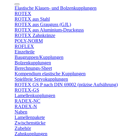
Elastische Klauen- und Bolzenkupplungen
ROTEX
ROTEX aus Stahl
ROTEX aus Grauguss (GJL)
ROTEX aus Aluminium-Druckguss
ROTEX Zahnkränze
POLY-NORM
ROFLEX
Einzelteile
Baugruppen/Kupplungen
Bolzenkupplungen
Berechnungs-Sheet
Kompendium elastische Kupplungen
Spielfreie Servokupplungen
ROTEX GS P nach DIN 69002 (präzise Aufsührung)
ROTEX-GS
Lamellenkupplungen
RADEX-NC
RADEX-N
Naben
Lamellenpakete
Zwischenstücke
Zubehör
Zahnkupplungen