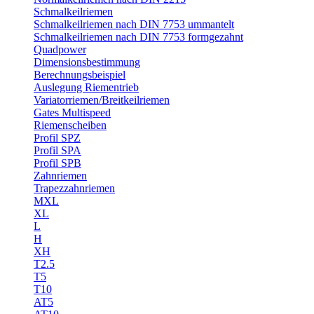
Schmalkeilriemen
Schmalkeilriemen nach DIN 7753 ummantelt
Schmalkeilriemen nach DIN 7753 formgezahnt
Quadpower
Dimensionsbestimmung
Berechnungsbeispiel
Auslegung Riementrieb
Variatorriemen/Breitkeilriemen
Gates Multispeed
Riemenscheiben
Profil SPZ
Profil SPA
Profil SPB
Zahnriemen
Trapezzahnriemen
MXL
XL
L
H
XH
T2.5
T5
T10
AT5