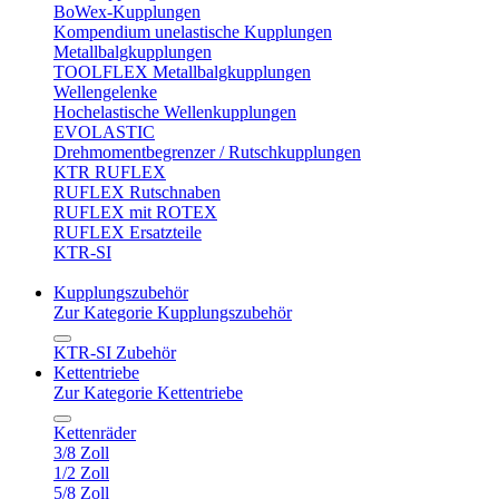
BoWex-Kupplungen
Kompendium unelastische Kupplungen
Metallbalgkupplungen
TOOLFLEX Metallbalgkupplungen
Wellengelenke
Hochelastische Wellenkupplungen
EVOLASTIC
Drehmomentbegrenzer / Rutschkupplungen
KTR RUFLEX
RUFLEX Rutschnaben
RUFLEX mit ROTEX
RUFLEX Ersatzteile
KTR-SI
Kupplungszubehör
Zur Kategorie Kupplungszubehör
KTR-SI Zubehör
Kettentriebe
Zur Kategorie Kettentriebe
Kettenräder
3/8 Zoll
1/2 Zoll
5/8 Zoll