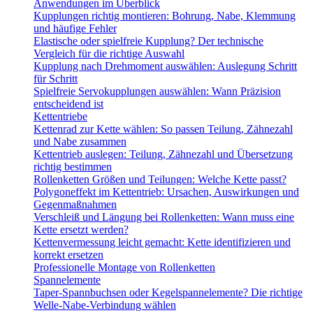
Anwendungen im Überblick
Kupplungen richtig montieren: Bohrung, Nabe, Klemmung
und häufige Fehler
Elastische oder spielfreie Kupplung? Der technische
Vergleich für die richtige Auswahl
Kupplung nach Drehmoment auswählen: Auslegung Schritt
für Schritt
Spielfreie Servokupplungen auswählen: Wann Präzision
entscheidend ist
Kettentriebe
Kettenrad zur Kette wählen: So passen Teilung, Zähnezahl
und Nabe zusammen
Kettentrieb auslegen: Teilung, Zähnezahl und Übersetzung
richtig bestimmen
Rollenketten Größen und Teilungen: Welche Kette passt?
Polygoneffekt im Kettentrieb: Ursachen, Auswirkungen und
Gegenmaßnahmen
Verschleiß und Längung bei Rollenketten: Wann muss eine
Kette ersetzt werden?
Kettenvermessung leicht gemacht: Kette identifizieren und
korrekt ersetzen
Professionelle Montage von Rollenketten
Spannelemente
Taper-Spannbuchsen oder Kegelspannelemente? Die richtige
Welle-Nabe-Verbindung wählen