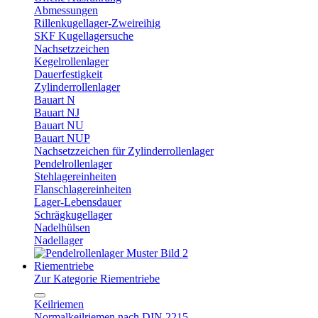
Abmessungen
Rillenkugellager-Zweireihig
SKF Kugellagersuche
Nachsetzzeichen
Kegelrollenlager
Dauerfestigkeit
Zylinderrollenlager
Bauart N
Bauart NJ
Bauart NU
Bauart NUP
Nachsetzzeichen für Zylinderrollenlager
Pendelrollenlager
Stehlagereinheiten
Flanschlagereinheiten
Lager-Lebensdauer
Schrägkugellager
Nadelhülsen
Nadellager
Riementriebe
Zur Kategorie Riementriebe
Keilriemen
Normalkeilriemen nach DIN 2215