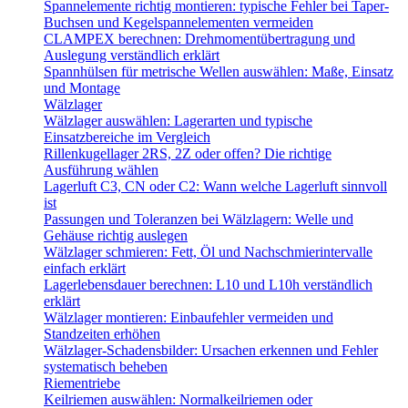
Spannelemente richtig montieren: typische Fehler bei Taper-
Buchsen und Kegelspannelementen vermeiden
CLAMPEX berechnen: Drehmomentübertragung und
Auslegung verständlich erklärt
Spannhülsen für metrische Wellen auswählen: Maße, Einsatz
und Montage
Wälzlager
Wälzlager auswählen: Lagerarten und typische
Einsatzbereiche im Vergleich
Rillenkugellager 2RS, 2Z oder offen? Die richtige
Ausführung wählen
Lagerluft C3, CN oder C2: Wann welche Lagerluft sinnvoll
ist
Passungen und Toleranzen bei Wälzlagern: Welle und
Gehäuse richtig auslegen
Wälzlager schmieren: Fett, Öl und Nachschmierintervalle
einfach erklärt
Lagerlebensdauer berechnen: L10 und L10h verständlich
erklärt
Wälzlager montieren: Einbaufehler vermeiden und
Standzeiten erhöhen
Wälzlager-Schadensbilder: Ursachen erkennen und Fehler
systematisch beheben
Riementriebe
Keilriemen auswählen: Normalkeilriemen oder