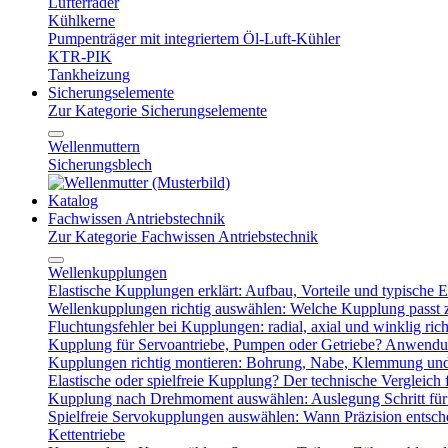
Lüfterräder
Kühlkerne
Pumpenträger mit integriertem Öl-Luft-Kühler
KTR-PIK
Tankheizung
Sicherungselemente
Zur Kategorie Sicherungselemente
Wellenmuttern
Sicherungsblech
Katalog
Fachwissen Antriebstechnik
Zur Kategorie Fachwissen Antriebstechnik
Wellenkupplungen
Elastische Kupplungen erklärt: Aufbau, Vorteile und typische Ei
Wellenkupplungen richtig auswählen: Welche Kupplung passt
Fluchtungsfehler bei Kupplungen: radial, axial und winklig ric
Kupplung für Servoantriebe, Pumpen oder Getriebe? Anwendu
Kupplungen richtig montieren: Bohrung, Nabe, Klemmung und
Elastische oder spielfreie Kupplung? Der technische Vergleich 
Kupplung nach Drehmoment auswählen: Auslegung Schritt für 
Spielfreie Servokupplungen auswählen: Wann Präzision entsche
Kettentriebe