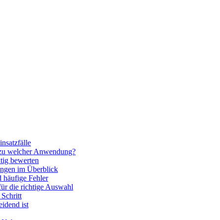
nsatzfälle
 zu welcher Anwendung?
htig bewerten
ngen im Überblick
 häufige Fehler
für die richtige Auswahl
Schritt
idend ist