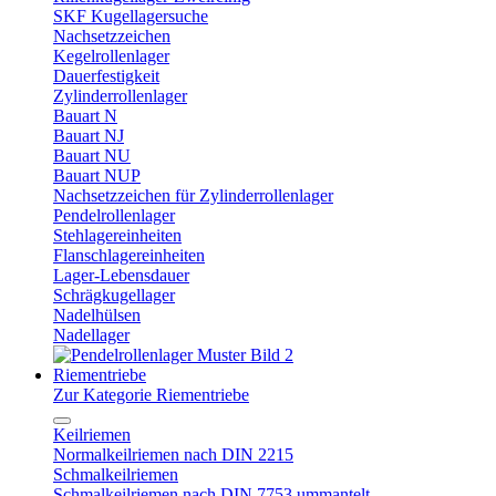
SKF Kugellagersuche
Nachsetzzeichen
Kegelrollenlager
Dauerfestigkeit
Zylinderrollenlager
Bauart N
Bauart NJ
Bauart NU
Bauart NUP
Nachsetzzeichen für Zylinderrollenlager
Pendelrollenlager
Stehlagereinheiten
Flanschlagereinheiten
Lager-Lebensdauer
Schrägkugellager
Nadelhülsen
Nadellager
Riementriebe
Zur Kategorie Riementriebe
Keilriemen
Normalkeilriemen nach DIN 2215
Schmalkeilriemen
Schmalkeilriemen nach DIN 7753 ummantelt