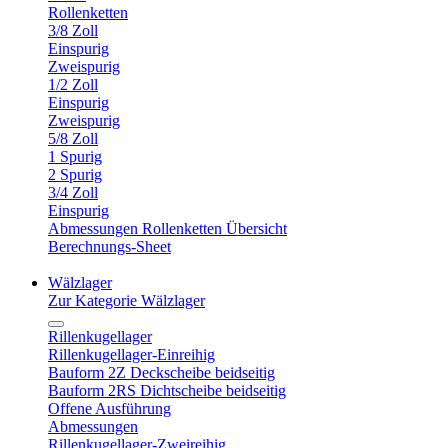
Rollenketten
3/8 Zoll
Einspurig
Zweispurig
1/2 Zoll
Einspurig
Zweispurig
5/8 Zoll
1 Spurig
2 Spurig
3/4 Zoll
Einspurig
Abmessungen Rollenketten Übersicht
Berechnungs-Sheet
Wälzlager
Zur Kategorie Wälzlager
Rillenkugellager
Rillenkugellager-Einreihig
Bauform 2Z Deckscheibe beidseitig
Bauform 2RS Dichtscheibe beidseitig
Offene Ausführung
Abmessungen
Rillenkugellager-Zweireihig