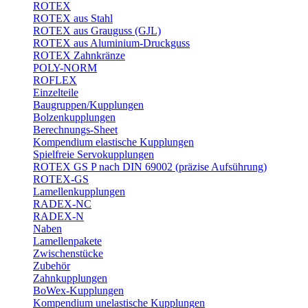
ROTEX
ROTEX aus Stahl
ROTEX aus Grauguss (GJL)
ROTEX aus Aluminium-Druckguss
ROTEX Zahnkränze
POLY-NORM
ROFLEX
Einzelteile
Baugruppen/Kupplungen
Bolzenkupplungen
Berechnungs-Sheet
Kompendium elastische Kupplungen
Spielfreie Servokupplungen
ROTEX GS P nach DIN 69002 (präzise Aufsührung)
ROTEX-GS
Lamellenkupplungen
RADEX-NC
RADEX-N
Naben
Lamellenpakete
Zwischenstücke
Zubehör
Zahnkupplungen
BoWex-Kupplungen
Kompendium unelastische Kupplungen