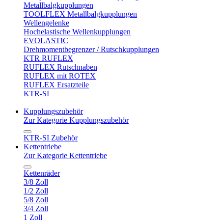
Metallbalgkupplungen
TOOLFLEX Metallbalgkupplungen
Wellengelenke
Hochelastische Wellenkupplungen
EVOLASTIC
Drehmomentbegrenzer / Rutschkupplungen
KTR RUFLEX
RUFLEX Rutschnaben
RUFLEX mit ROTEX
RUFLEX Ersatzteile
KTR-SI
Kupplungszubehör
Zur Kategorie Kupplungszubehör
KTR-SI Zubehör
Kettentriebe
Zur Kategorie Kettentriebe
Kettenräder
3/8 Zoll
1/2 Zoll
5/8 Zoll
3/4 Zoll
1 Zoll