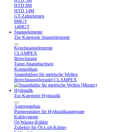
HTD 5M
HTD 8M
HTD 14M
GT-Zahnriemen
8MGT
14MGT
Spannelemente
Zur Kategorie Spannelemente
Kegelspannelemente
CLAMPEX
Berechnung
Taper-Spannbuchsen
Kompedium
Spannhülsen für metrische Wellen
Berechnungsbeispiel CLAMPEX
Hydraulik
Zur Kategorie Hydraulik
Aggregatebau
Pumpenträger für Hydraulikaggregate
Kühlsysteme
Öl-Wasser-Kühler
Zubehör für Öl-Luft-Kühler