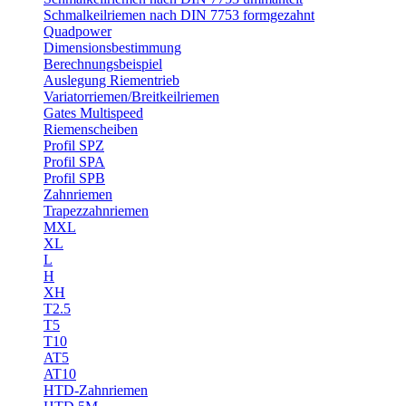
Schmalkeilriemen nach DIN 7753 formgezahnt
Quadpower
Dimensionsbestimmung
Berechnungsbeispiel
Auslegung Riementrieb
Variatorriemen/Breitkeilriemen
Gates Multispeed
Riemenscheiben
Profil SPZ
Profil SPA
Profil SPB
Zahnriemen
Trapezzahnriemen
MXL
XL
L
H
XH
T2.5
T5
T10
AT5
AT10
HTD-Zahnriemen