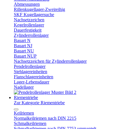
Abmessungen
Rillenkugellager-Zweireihig
SKF Kugellagersuche
Nachsetzzeichen
Kegelrollenlager
Dauerfestigkeit
Zylinderrollenlager
Bauart N
Bauart NJ
Bauart NU
Bauart NUP
Nachsetzzeichen für Zylinderrollenlager
Pendelrollenlager
Stehlagereinheiten
Flanschlagereinheiten
Lager-Lebensdauer
Nadellager
Riementriebe
Zur Kategorie Riementriebe
Keilriemen
Normalkeilriemen nach DIN 2215
Schmalkeilriemen
Schmalkeilriemen nach DIN 7753 ummantelt