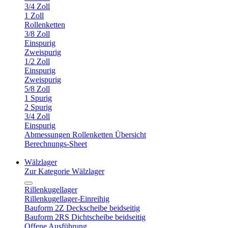
3/4 Zoll
1 Zoll
Rollenketten
3/8 Zoll
Einspurig
Zweispurig
1/2 Zoll
Einspurig
Zweispurig
5/8 Zoll
1 Spurig
2 Spurig
3/4 Zoll
Einspurig
Abmessungen Rollenketten Übersicht
Berechnungs-Sheet
Wälzlager
Zur Kategorie Wälzlager
Rillenkugellager
Rillenkugellager-Einreihig
Bauform 2Z Deckscheibe beidseitig
Bauform 2RS Dichtscheibe beidseitig
Offene Ausführung