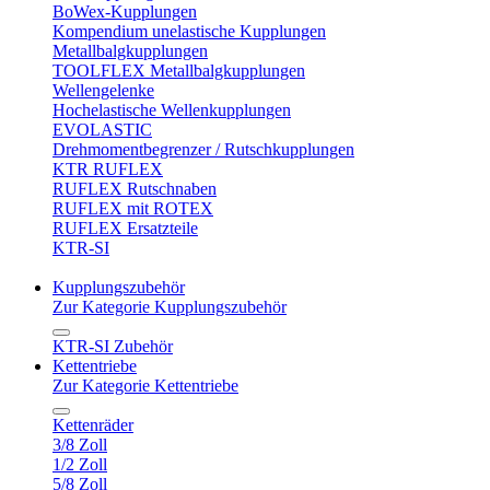
BoWex-Kupplungen
Kompendium unelastische Kupplungen
Metallbalgkupplungen
TOOLFLEX Metallbalgkupplungen
Wellengelenke
Hochelastische Wellenkupplungen
EVOLASTIC
Drehmomentbegrenzer / Rutschkupplungen
KTR RUFLEX
RUFLEX Rutschnaben
RUFLEX mit ROTEX
RUFLEX Ersatzteile
KTR-SI
Kupplungszubehör
Zur Kategorie Kupplungszubehör
KTR-SI Zubehör
Kettentriebe
Zur Kategorie Kettentriebe
Kettenräder
3/8 Zoll
1/2 Zoll
5/8 Zoll