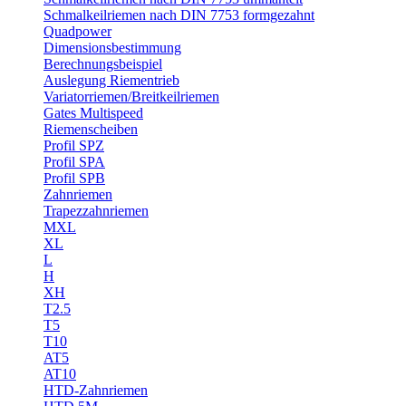
Schmalkeilriemen nach DIN 7753 formgezahnt
Quadpower
Dimensionsbestimmung
Berechnungsbeispiel
Auslegung Riementrieb
Variatorriemen/Breitkeilriemen
Gates Multispeed
Riemenscheiben
Profil SPZ
Profil SPA
Profil SPB
Zahnriemen
Trapezzahnriemen
MXL
XL
L
H
XH
T2.5
T5
T10
AT5
AT10
HTD-Zahnriemen