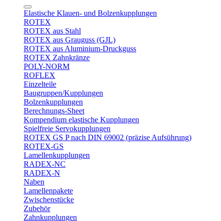
Elastische Klauen- und Bolzenkupplungen
ROTEX
ROTEX aus Stahl
ROTEX aus Grauguss (GJL)
ROTEX aus Aluminium-Druckguss
ROTEX Zahnkränze
POLY-NORM
ROFLEX
Einzelteile
Baugruppen/Kupplungen
Bolzenkupplungen
Berechnungs-Sheet
Kompendium elastische Kupplungen
Spielfreie Servokupplungen
ROTEX GS P nach DIN 69002 (präzise Aufsührung)
ROTEX-GS
Lamellenkupplungen
RADEX-NC
RADEX-N
Naben
Lamellenpakete
Zwischenstücke
Zubehör
Zahnkupplungen