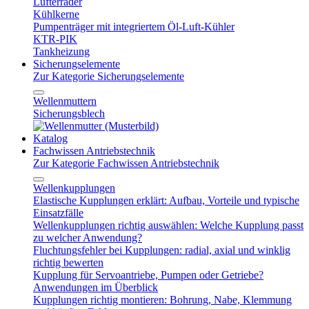
Lüfterräder
Kühlkerne
Pumpenträger mit integriertem Öl-Luft-Kühler
KTR-PIK
Tankheizung
Sicherungselemente
Zur Kategorie Sicherungselemente
Wellenmuttern
Sicherungsblech
Katalog
Fachwissen Antriebstechnik
Zur Kategorie Fachwissen Antriebstechnik
Wellenkupplungen
Elastische Kupplungen erklärt: Aufbau, Vorteile und typische
Einsatzfälle
Wellenkupplungen richtig auswählen: Welche Kupplung passt
zu welcher Anwendung?
Fluchtungsfehler bei Kupplungen: radial, axial und winklig
richtig bewerten
Kupplung für Servoantriebe, Pumpen oder Getriebe?
Anwendungen im Überblick
Kupplungen richtig montieren: Bohrung, Nabe, Klemmung