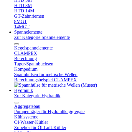
HTD 5M
HTD 8M
HTD 14M
GT-Zahnriemen
8MGT
14MGT
Spannelemente
Zur Kategorie Spannelemente
Kegelspannelemente
CLAMPEX
Berechnung
Taper-Spannbuchsen
Kompedium
Spannhülsen für metrische Wellen
Berechnungsbeispiel CLAMPEX
Hydraulik
Zur Kategorie Hydraulik
Aggregatebau
Pumpenträger für Hydraulikaggregate
Kühlsysteme
Öl-Wasser-Kühler
Zubehör für Öl-Luft-Kühler