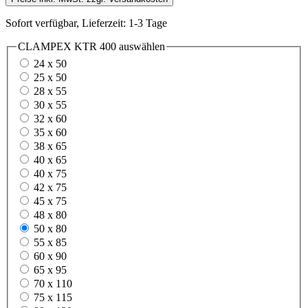
Sofort verfügbar, Lieferzeit: 1-3 Tage
CLAMPEX KTR 400
auswählen
24 x 50
25 x 50
28 x 55
30 x 55
32 x 60
35 x 60
38 x 65
40 x 65
40 x 75
42 x 75
45 x 75
48 x 80
50 x 80
55 x 85
60 x 90
65 x 95
70 x 110
75 x 115