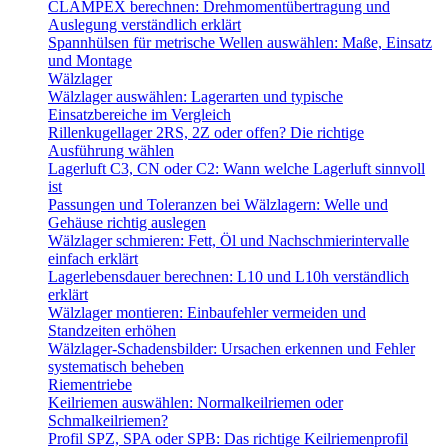
CLAMPEX berechnen: Drehmomentübertragung und
Auslegung verständlich erklärt
Spannhülsen für metrische Wellen auswählen: Maße, Einsatz
und Montage
Wälzlager
Wälzlager auswählen: Lagerarten und typische
Einsatzbereiche im Vergleich
Rillenkugellager 2RS, 2Z oder offen? Die richtige
Ausführung wählen
Lagerluft C3, CN oder C2: Wann welche Lagerluft sinnvoll
ist
Passungen und Toleranzen bei Wälzlagern: Welle und
Gehäuse richtig auslegen
Wälzlager schmieren: Fett, Öl und Nachschmierintervalle
einfach erklärt
Lagerlebensdauer berechnen: L10 und L10h verständlich
erklärt
Wälzlager montieren: Einbaufehler vermeiden und
Standzeiten erhöhen
Wälzlager-Schadensbilder: Ursachen erkennen und Fehler
systematisch beheben
Riementriebe
Keilriemen auswählen: Normalkeilriemen oder
Schmalkeilriemen?
Profil SPZ, SPA oder SPB: Das richtige Keilriemenprofil