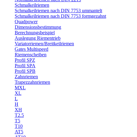
Schmalkeilriemen
Schmalkeilriemen nach DIN 7753 ummantelt
Schmalkeilriemen nach DIN 7753 formgezahnt
Quadpower
Dimensionsbestimmung
Berechnungsbeispiel
Auslegung Riementrieb
Variatorriemen/Breitkeilriemen
Gates Multispeed
Riemenscheiben
Profil SPZ
Profil SPA
Profil SPB
Zahnriemen
Trapezzahnriemen
MXL
XL
L
H
XH
T2.5
T5
T10
AT5