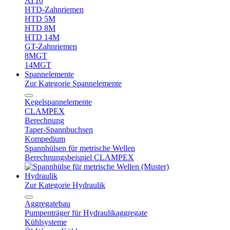
AT10
HTD-Zahnriemen
HTD 5M
HTD 8M
HTD 14M
GT-Zahnriemen
8MGT
14MGT
Spannelemente
Zur Kategorie Spannelemente
Kegelspannelemente
CLAMPEX
Berechnung
Taper-Spannbuchsen
Kompedium
Spannhülsen für metrische Wellen
Berechnungsbeispiel CLAMPEX
Hydraulik
Zur Kategorie Hydraulik
Aggregatebau
Pumpenträger für Hydraulikaggregate
Kühlsysteme