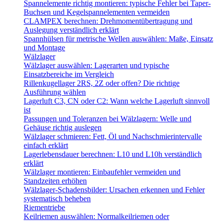
Spannelemente richtig montieren: typische Fehler bei Taper-
Buchsen und Kegelspannelementen vermeiden
CLAMPEX berechnen: Drehmomentübertragung und
Auslegung verständlich erklärt
Spannhülsen für metrische Wellen auswählen: Maße, Einsatz
und Montage
Wälzlager
Wälzlager auswählen: Lagerarten und typische
Einsatzbereiche im Vergleich
Rillenkugellager 2RS, 2Z oder offen? Die richtige
Ausführung wählen
Lagerluft C3, CN oder C2: Wann welche Lagerluft sinnvoll
ist
Passungen und Toleranzen bei Wälzlagern: Welle und
Gehäuse richtig auslegen
Wälzlager schmieren: Fett, Öl und Nachschmierintervalle
einfach erklärt
Lagerlebensdauer berechnen: L10 und L10h verständlich
erklärt
Wälzlager montieren: Einbaufehler vermeiden und
Standzeiten erhöhen
Wälzlager-Schadensbilder: Ursachen erkennen und Fehler
systematisch beheben
Riementriebe
Keilriemen auswählen: Normalkeilriemen oder