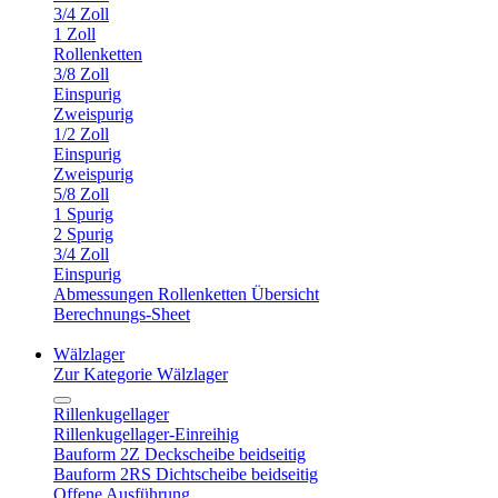
3/4 Zoll
1 Zoll
Rollenketten
3/8 Zoll
Einspurig
Zweispurig
1/2 Zoll
Einspurig
Zweispurig
5/8 Zoll
1 Spurig
2 Spurig
3/4 Zoll
Einspurig
Abmessungen Rollenketten Übersicht
Berechnungs-Sheet
Wälzlager
Zur Kategorie Wälzlager
Rillenkugellager
Rillenkugellager-Einreihig
Bauform 2Z Deckscheibe beidseitig
Bauform 2RS Dichtscheibe beidseitig
Offene Ausführung