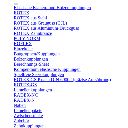
Elastische Klauen- und Bolzenkupplungen
ROTEX
ROTEX aus Stahl
ROTEX aus Grauguss (GJL)
ROTEX aus Aluminium-Druckguss
ROTEX Zahnkränze
POLY-NORM
ROFLEX
Einzelteile
Baugruppen/Kupplungen
Bolzenkupplungen
Berechnungs-Sheet
Kompendium elastische Kupplungen
Spielfreie Servokupplungen
ROTEX GS P nach DIN 69002 (präzise Aufsührung)
ROTEX-GS
Lamellenkupplungen
RADEX-NC
RADEX-N
Naben
Lamellenpakete
Zwischenstücke
Zubehör
Zahnkupplungen