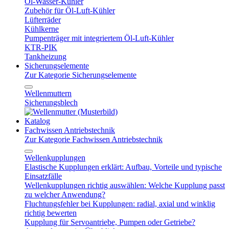
Öl-Wasser-Kühler
Zubehör für Öl-Luft-Kühler
Lüfterräder
Kühlkerne
Pumpenträger mit integriertem Öl-Luft-Kühler
KTR-PIK
Tankheizung
Sicherungselemente
Zur Kategorie Sicherungselemente
Wellenmuttern
Sicherungsblech
Katalog
Fachwissen Antriebstechnik
Zur Kategorie Fachwissen Antriebstechnik
Wellenkupplungen
Elastische Kupplungen erklärt: Aufbau, Vorteile und typische
Einsatzfälle
Wellenkupplungen richtig auswählen: Welche Kupplung passt
zu welcher Anwendung?
Fluchtungsfehler bei Kupplungen: radial, axial und winklig
richtig bewerten
Kupplung für Servoantriebe, Pumpen oder Getriebe?