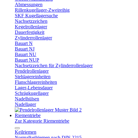
Abmessungen
Rillenkugellager-Zweireihig
SKF Kugellagersuche
Nachsetzzeichen
Kegelrollenlager
Dauerfestigkeit
Zylinderrollenlager
Bauart N
Bauart NJ
Bauart NU
Bauart NUP
Nachsetzzeichen für Zylinderrollenlager
Pendelrollenlager
Stehlagereinheiten
Flanschlagereinheiten
Lager-Lebensdauer
Schrägkugellager
Nadelhülsen
Nadellager
Riementriebe
Zur Kategorie Riementriebe
Keilriemen
Normalkeilriemen nach DIN 2215