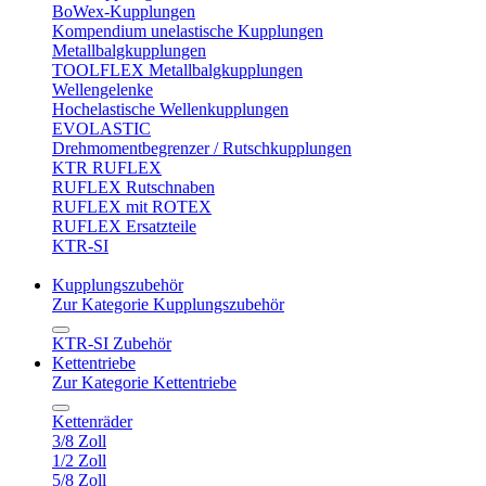
BoWex-Kupplungen
Kompendium unelastische Kupplungen
Metallbalgkupplungen
TOOLFLEX Metallbalgkupplungen
Wellengelenke
Hochelastische Wellenkupplungen
EVOLASTIC
Drehmomentbegrenzer / Rutschkupplungen
KTR RUFLEX
RUFLEX Rutschnaben
RUFLEX mit ROTEX
RUFLEX Ersatzteile
KTR-SI
Kupplungszubehör
Zur Kategorie Kupplungszubehör
KTR-SI Zubehör
Kettentriebe
Zur Kategorie Kettentriebe
Kettenräder
3/8 Zoll
1/2 Zoll
5/8 Zoll