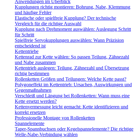
Anwendungen im Überblick
Kupplungen richtig montieren: Bohrung, Nabe, Klemmung
und häufige Fehler
Elastische oder spielfreie Kupplung? Der technische
Vergleich für die richtige Auswahl
Kupplung nach Drehmoment auswählen: Auslegung Schritt
für Schritt
Spielfreie Servokupplungen auswählen: Wann Präzision
entscheidend ist
Kettentriebe
Kettenrad zur Kette wählen: So passen Teilung, Zähnezahl
und Nabe zusammen
Kettentrieb auslegen: Teilung, Zähnezahl und Übersetzung
richtig bestimmen
Rollenketten Größen und Teilungen: Welche Kette passt?
Polygoneffekt im Kettentrieb: Ursachen, Auswirkungen und
Gegenmaßnahmen
Verschleiß und Längung bei Rollenketten: Wann muss eine
Kette ersetzt werden?
Kettenvermessung leicht gemacht: Kette identifizieren und
korrekt ersetzen
Professionelle Montage von Rollenketten
Spannelemente
Taper-Spannbuchsen oder Kegelspannelemente? Die richtige
Welle-Nabe-Verbindung wählen