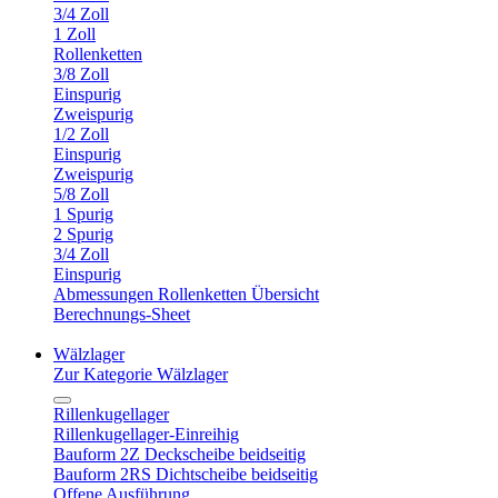
3/4 Zoll
1 Zoll
Rollenketten
3/8 Zoll
Einspurig
Zweispurig
1/2 Zoll
Einspurig
Zweispurig
5/8 Zoll
1 Spurig
2 Spurig
3/4 Zoll
Einspurig
Abmessungen Rollenketten Übersicht
Berechnungs-Sheet
Wälzlager
Zur Kategorie Wälzlager
Rillenkugellager
Rillenkugellager-Einreihig
Bauform 2Z Deckscheibe beidseitig
Bauform 2RS Dichtscheibe beidseitig
Offene Ausführung