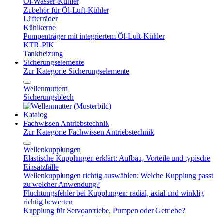
Öl-Wasser-Kühler
Zubehör für Öl-Luft-Kühler
Lüfterräder
Kühlkerne
Pumpenträger mit integriertem Öl-Luft-Kühler
KTR-PIK
Tankheizung
Sicherungselemente
Zur Kategorie Sicherungselemente
Wellenmuttern
Sicherungsblech
Katalog
Fachwissen Antriebstechnik
Zur Kategorie Fachwissen Antriebstechnik
Wellenkupplungen
Elastische Kupplungen erklärt: Aufbau, Vorteile und typische
Einsatzfälle
Wellenkupplungen richtig auswählen: Welche Kupplung passt
zu welcher Anwendung?
Fluchtungsfehler bei Kupplungen: radial, axial und winklig
richtig bewerten
Kupplung für Servoantriebe, Pumpen oder Getriebe?