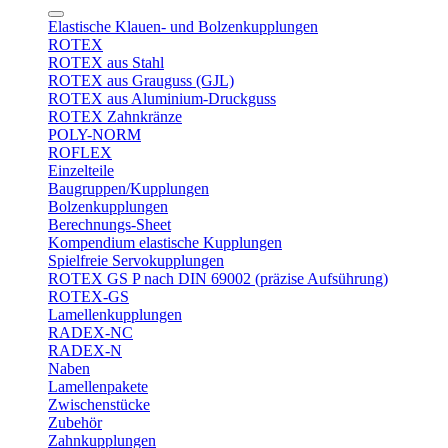
Elastische Klauen- und Bolzenkupplungen
ROTEX
ROTEX aus Stahl
ROTEX aus Grauguss (GJL)
ROTEX aus Aluminium-Druckguss
ROTEX Zahnkränze
POLY-NORM
ROFLEX
Einzelteile
Baugruppen/Kupplungen
Bolzenkupplungen
Berechnungs-Sheet
Kompendium elastische Kupplungen
Spielfreie Servokupplungen
ROTEX GS P nach DIN 69002 (präzise Aufsührung)
ROTEX-GS
Lamellenkupplungen
RADEX-NC
RADEX-N
Naben
Lamellenpakete
Zwischenstücke
Zubehör
Zahnkupplungen