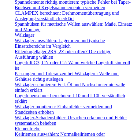
Spannelemente richtig montieren: typische Fehler bei Taper-
Buchsen und Kegelspannelementen vermeiden
CLAMPEX berechnen: Drehmomentübertragung und
Auslegung verständlich erklärt
Spannhülsen für metrische Wellen auswählen: Maße, Einsatz
und Montage
Wälzlager
Wälzlager auswählen: Lagerarten und typische
Einsatzbereiche im Vergleich
Rillenkugellager 2RS, 2Z oder offen? Die richtige
Ausführung wählen
Lagerluft C3, CN oder C2: Wann welche Lagerluft sinnvoll
ist
Passungen und Toleranzen bei Wälzlagern: Welle und
Gehäuse richtig auslegen
Wälzlager schmieren: Fett, Öl und Nachschmierintervalle
einfach erklärt
Lagerlebensdauer berechnen: L10 und L10h verständlich
erklärt
Wälzlager montieren: Einbaufehler vermeiden und
Standzeiten erhöhen
Wälzlager-Schadensbilder: Ursachen erkennen und Fehler
systematisch beheben
Riementriebe
Keilriemen auswählen: Normalkeilriemen oder