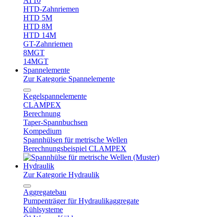
AT10
HTD-Zahnriemen
HTD 5M
HTD 8M
HTD 14M
GT-Zahnriemen
8MGT
14MGT
Spannelemente
Zur Kategorie Spannelemente
Kegelspannelemente
CLAMPEX
Berechnung
Taper-Spannbuchsen
Kompedium
Spannhülsen für metrische Wellen
Berechnungsbeispiel CLAMPEX
Hydraulik
Zur Kategorie Hydraulik
Aggregatebau
Pumpenträger für Hydraulikaggregate
Kühlsysteme