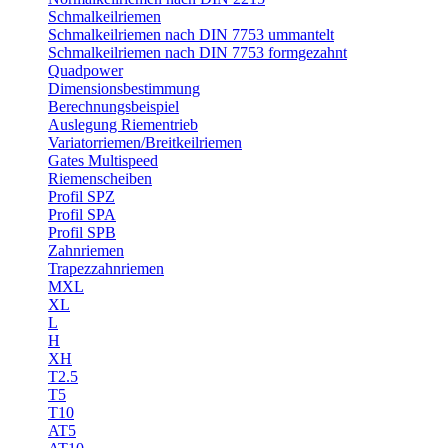
Schmalkeilriemen
Schmalkeilriemen nach DIN 7753 ummantelt
Schmalkeilriemen nach DIN 7753 formgezahnt
Quadpower
Dimensionsbestimmung
Berechnungsbeispiel
Auslegung Riementrieb
Variatorriemen/Breitkeilriemen
Gates Multispeed
Riemenscheiben
Profil SPZ
Profil SPA
Profil SPB
Zahnriemen
Trapezzahnriemen
MXL
XL
L
H
XH
T2.5
T5
T10
AT5