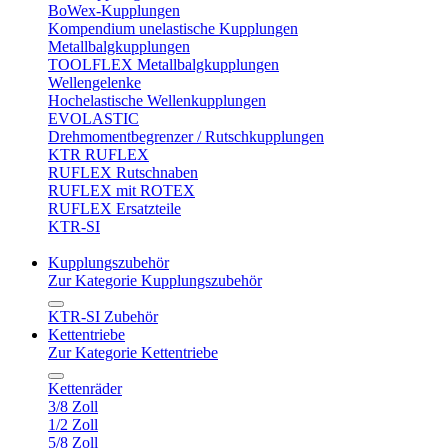
BoWex-Kupplungen
Kompendium unelastische Kupplungen
Metallbalgkupplungen
TOOLFLEX Metallbalgkupplungen
Wellengelenke
Hochelastische Wellenkupplungen
EVOLASTIC
Drehmomentbegrenzer / Rutschkupplungen
KTR RUFLEX
RUFLEX Rutschnaben
RUFLEX mit ROTEX
RUFLEX Ersatzteile
KTR-SI
Kupplungszubehör
Zur Kategorie Kupplungszubehör
KTR-SI Zubehör
Kettentriebe
Zur Kategorie Kettentriebe
Kettenräder
3/8 Zoll
1/2 Zoll
5/8 Zoll