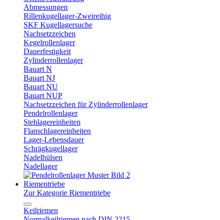
Abmessungen
Rillenkugellager-Zweireihig
SKF Kugellagersuche
Nachsetzzeichen
Kegelrollenlager
Dauerfestigkeit
Zylinderrollenlager
Bauart N
Bauart NJ
Bauart NU
Bauart NUP
Nachsetzzeichen für Zylinderrollenlager
Pendelrollenlager
Stehlagereinheiten
Flanschlagereinheiten
Lager-Lebensdauer
Schrägkugellager
Nadelhülsen
Nadellager
Riementriebe
Zur Kategorie Riementriebe
Keilriemen
Normalkeilriemen nach DIN 2215