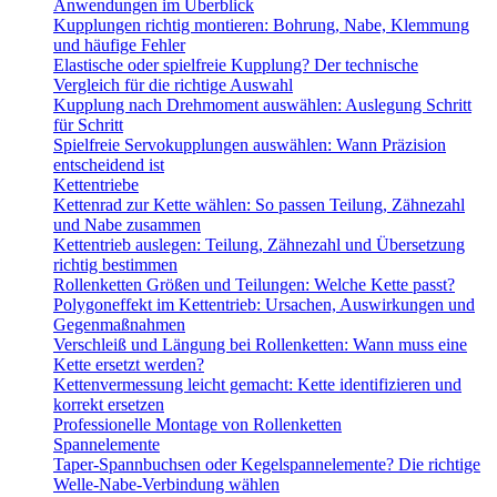
Anwendungen im Überblick
Kupplungen richtig montieren: Bohrung, Nabe, Klemmung
und häufige Fehler
Elastische oder spielfreie Kupplung? Der technische
Vergleich für die richtige Auswahl
Kupplung nach Drehmoment auswählen: Auslegung Schritt
für Schritt
Spielfreie Servokupplungen auswählen: Wann Präzision
entscheidend ist
Kettentriebe
Kettenrad zur Kette wählen: So passen Teilung, Zähnezahl
und Nabe zusammen
Kettentrieb auslegen: Teilung, Zähnezahl und Übersetzung
richtig bestimmen
Rollenketten Größen und Teilungen: Welche Kette passt?
Polygoneffekt im Kettentrieb: Ursachen, Auswirkungen und
Gegenmaßnahmen
Verschleiß und Längung bei Rollenketten: Wann muss eine
Kette ersetzt werden?
Kettenvermessung leicht gemacht: Kette identifizieren und
korrekt ersetzen
Professionelle Montage von Rollenketten
Spannelemente
Taper-Spannbuchsen oder Kegelspannelemente? Die richtige
Welle-Nabe-Verbindung wählen