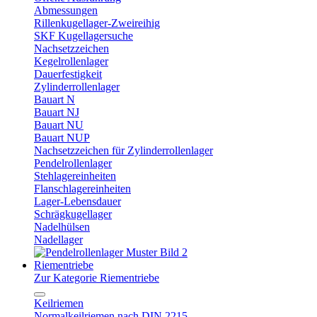
Abmessungen
Rillenkugellager-Zweireihig
SKF Kugellagersuche
Nachsetzzeichen
Kegelrollenlager
Dauerfestigkeit
Zylinderrollenlager
Bauart N
Bauart NJ
Bauart NU
Bauart NUP
Nachsetzzeichen für Zylinderrollenlager
Pendelrollenlager
Stehlagereinheiten
Flanschlagereinheiten
Lager-Lebensdauer
Schrägkugellager
Nadelhülsen
Nadellager
Riementriebe
Zur Kategorie Riementriebe
Keilriemen
Normalkeilriemen nach DIN 2215