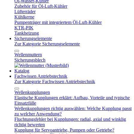
Öl-Wasser-Kühler
Zubehör für Öl-Luft-Kühler
Lüfterräder
Kühlkerne
Pumpenträger mit integriertem Öl-Luft-Kühler
KTR-PIK
Tankheizung
Sicherungselemente
Zur Kategorie Sicherungselemente
Wellenmuttern
Sicherungsblech
Katalog
Fachwissen Antriebstechnik
Zur Kategorie Fachwissen Antriebstechnik
Wellenkupplungen
Elastische Kupplungen erklärt: Aufbau, Vorteile und typische
Einsatzfälle
Wellenkupplungen richtig auswählen: Welche Kupplung passt
zu welcher Anwendung?
Fluchtungsfehler bei Kupplungen: radial, axial und winklig
richtig bewerten
Kupplung für Servoantriebe, Pumpen oder Getriebe?