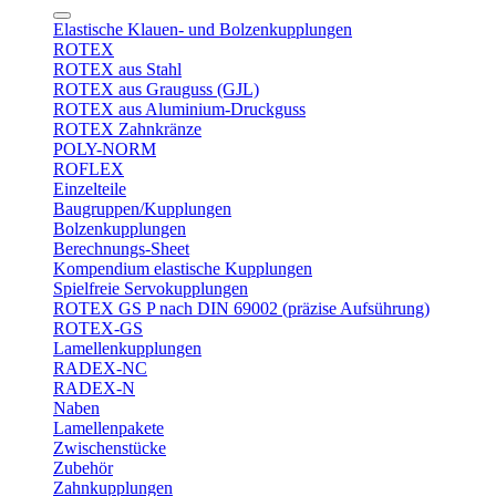
Elastische Klauen- und Bolzenkupplungen
ROTEX
ROTEX aus Stahl
ROTEX aus Grauguss (GJL)
ROTEX aus Aluminium-Druckguss
ROTEX Zahnkränze
POLY-NORM
ROFLEX
Einzelteile
Baugruppen/Kupplungen
Bolzenkupplungen
Berechnungs-Sheet
Kompendium elastische Kupplungen
Spielfreie Servokupplungen
ROTEX GS P nach DIN 69002 (präzise Aufsührung)
ROTEX-GS
Lamellenkupplungen
RADEX-NC
RADEX-N
Naben
Lamellenpakete
Zwischenstücke
Zubehör
Zahnkupplungen