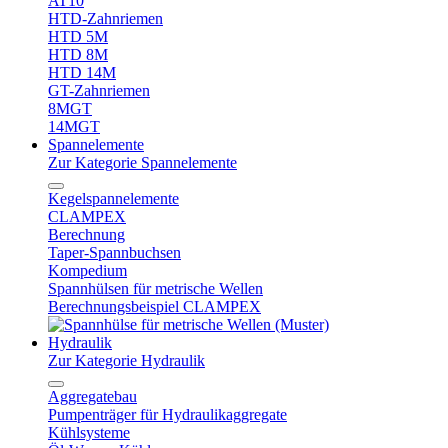
AT10
HTD-Zahnriemen
HTD 5M
HTD 8M
HTD 14M
GT-Zahnriemen
8MGT
14MGT
Spannelemente
Zur Kategorie Spannelemente
Kegelspannelemente
CLAMPEX
Berechnung
Taper-Spannbuchsen
Kompedium
Spannhülsen für metrische Wellen
Berechnungsbeispiel CLAMPEX
Hydraulik
Zur Kategorie Hydraulik
Aggregatebau
Pumpenträger für Hydraulikaggregate
Kühlsysteme