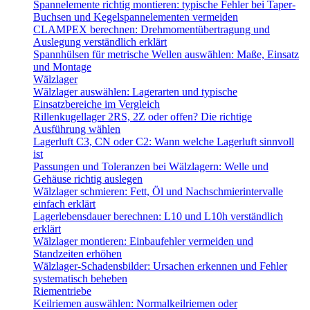
Spannelemente richtig montieren: typische Fehler bei Taper-
Buchsen und Kegelspannelementen vermeiden
CLAMPEX berechnen: Drehmomentübertragung und
Auslegung verständlich erklärt
Spannhülsen für metrische Wellen auswählen: Maße, Einsatz
und Montage
Wälzlager
Wälzlager auswählen: Lagerarten und typische
Einsatzbereiche im Vergleich
Rillenkugellager 2RS, 2Z oder offen? Die richtige
Ausführung wählen
Lagerluft C3, CN oder C2: Wann welche Lagerluft sinnvoll
ist
Passungen und Toleranzen bei Wälzlagern: Welle und
Gehäuse richtig auslegen
Wälzlager schmieren: Fett, Öl und Nachschmierintervalle
einfach erklärt
Lagerlebensdauer berechnen: L10 und L10h verständlich
erklärt
Wälzlager montieren: Einbaufehler vermeiden und
Standzeiten erhöhen
Wälzlager-Schadensbilder: Ursachen erkennen und Fehler
systematisch beheben
Riementriebe
Keilriemen auswählen: Normalkeilriemen oder