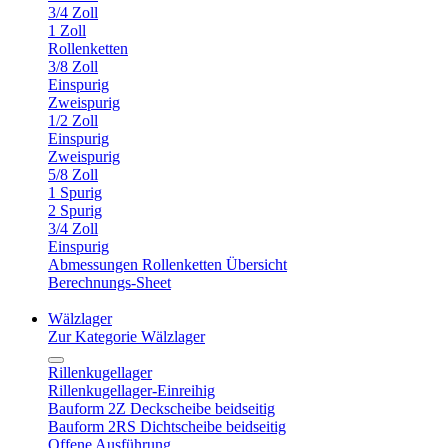
3/4 Zoll
1 Zoll
Rollenketten
3/8 Zoll
Einspurig
Zweispurig
1/2 Zoll
Einspurig
Zweispurig
5/8 Zoll
1 Spurig
2 Spurig
3/4 Zoll
Einspurig
Abmessungen Rollenketten Übersicht
Berechnungs-Sheet
Wälzlager
Zur Kategorie Wälzlager
Rillenkugellager
Rillenkugellager-Einreihig
Bauform 2Z Deckscheibe beidseitig
Bauform 2RS Dichtscheibe beidseitig
Offene Ausführung