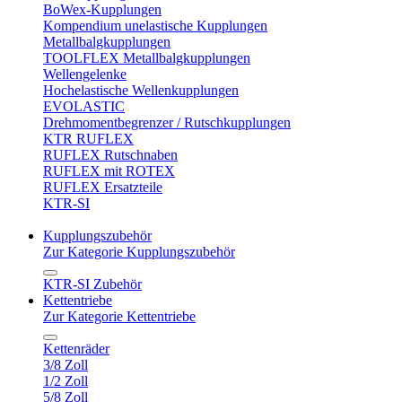
BoWex-Kupplungen
Kompendium unelastische Kupplungen
Metallbalgkupplungen
TOOLFLEX Metallbalgkupplungen
Wellengelenke
Hochelastische Wellenkupplungen
EVOLASTIC
Drehmomentbegrenzer / Rutschkupplungen
KTR RUFLEX
RUFLEX Rutschnaben
RUFLEX mit ROTEX
RUFLEX Ersatzteile
KTR-SI
Kupplungszubehör
Zur Kategorie Kupplungszubehör
KTR-SI Zubehör
Kettentriebe
Zur Kategorie Kettentriebe
Kettenräder
3/8 Zoll
1/2 Zoll
5/8 Zoll