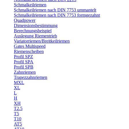
Schmalkeilriemen
Schmalkeilriemen nach DIN 7753 ummantelt
Schmalkeilriemen nach DIN 7753 formgezahnt
Quadpower
Dimensionsbestimmung
Berechnungsbeispiel
Auslegung Riementrieb
Variatorriemen/Breitkeilriemen
Gates Multispeed
Riemenscheiben
Profil SPZ
Profil SPA
Profil SPB
Zahnriemen
Trapezzahnriemen
MXL
XL
L
H
XH
T2.5
T5
T10
AT5