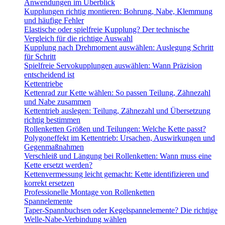
Anwendungen im Überblick
Kupplungen richtig montieren: Bohrung, Nabe, Klemmung
und häufige Fehler
Elastische oder spielfreie Kupplung? Der technische
Vergleich für die richtige Auswahl
Kupplung nach Drehmoment auswählen: Auslegung Schritt
für Schritt
Spielfreie Servokupplungen auswählen: Wann Präzision
entscheidend ist
Kettentriebe
Kettenrad zur Kette wählen: So passen Teilung, Zähnezahl
und Nabe zusammen
Kettentrieb auslegen: Teilung, Zähnezahl und Übersetzung
richtig bestimmen
Rollenketten Größen und Teilungen: Welche Kette passt?
Polygoneffekt im Kettentrieb: Ursachen, Auswirkungen und
Gegenmaßnahmen
Verschleiß und Längung bei Rollenketten: Wann muss eine
Kette ersetzt werden?
Kettenvermessung leicht gemacht: Kette identifizieren und
korrekt ersetzen
Professionelle Montage von Rollenketten
Spannelemente
Taper-Spannbuchsen oder Kegelspannelemente? Die richtige
Welle-Nabe-Verbindung wählen