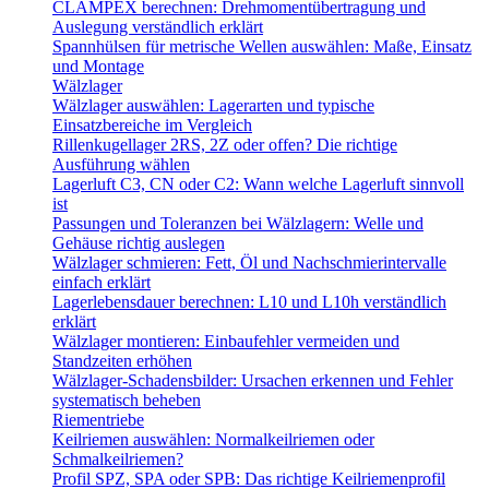
CLAMPEX berechnen: Drehmomentübertragung und
Auslegung verständlich erklärt
Spannhülsen für metrische Wellen auswählen: Maße, Einsatz
und Montage
Wälzlager
Wälzlager auswählen: Lagerarten und typische
Einsatzbereiche im Vergleich
Rillenkugellager 2RS, 2Z oder offen? Die richtige
Ausführung wählen
Lagerluft C3, CN oder C2: Wann welche Lagerluft sinnvoll
ist
Passungen und Toleranzen bei Wälzlagern: Welle und
Gehäuse richtig auslegen
Wälzlager schmieren: Fett, Öl und Nachschmierintervalle
einfach erklärt
Lagerlebensdauer berechnen: L10 und L10h verständlich
erklärt
Wälzlager montieren: Einbaufehler vermeiden und
Standzeiten erhöhen
Wälzlager-Schadensbilder: Ursachen erkennen und Fehler
systematisch beheben
Riementriebe
Keilriemen auswählen: Normalkeilriemen oder
Schmalkeilriemen?
Profil SPZ, SPA oder SPB: Das richtige Keilriemenprofil