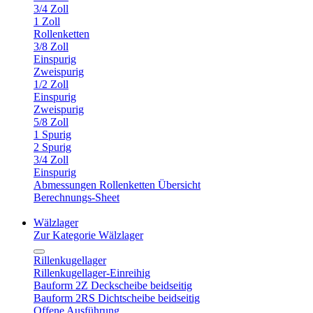
3/4 Zoll
1 Zoll
Rollenketten
3/8 Zoll
Einspurig
Zweispurig
1/2 Zoll
Einspurig
Zweispurig
5/8 Zoll
1 Spurig
2 Spurig
3/4 Zoll
Einspurig
Abmessungen Rollenketten Übersicht
Berechnungs-Sheet
Wälzlager
Zur Kategorie Wälzlager
Rillenkugellager
Rillenkugellager-Einreihig
Bauform 2Z Deckscheibe beidseitig
Bauform 2RS Dichtscheibe beidseitig
Offene Ausführung