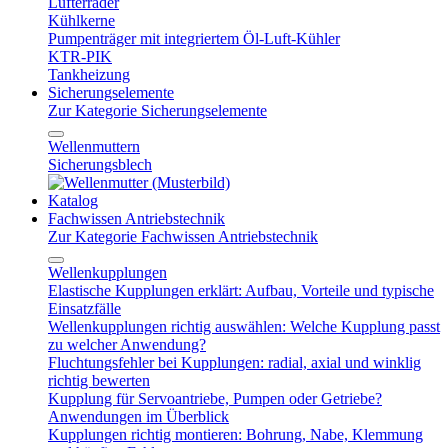
Lüfterräder
Kühlkerne
Pumpenträger mit integriertem Öl-Luft-Kühler
KTR-PIK
Tankheizung
Sicherungselemente
Zur Kategorie Sicherungselemente
Wellenmuttern
Sicherungsblech
Katalog
Fachwissen Antriebstechnik
Zur Kategorie Fachwissen Antriebstechnik
Wellenkupplungen
Elastische Kupplungen erklärt: Aufbau, Vorteile und typische
Einsatzfälle
Wellenkupplungen richtig auswählen: Welche Kupplung passt
zu welcher Anwendung?
Fluchtungsfehler bei Kupplungen: radial, axial und winklig
richtig bewerten
Kupplung für Servoantriebe, Pumpen oder Getriebe?
Anwendungen im Überblick
Kupplungen richtig montieren: Bohrung, Nabe, Klemmung