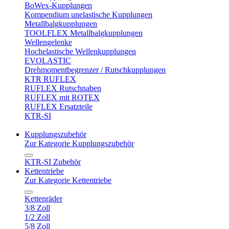
BoWex-Kupplungen
Kompendium unelastische Kupplungen
Metallbalgkupplungen
TOOLFLEX Metallbalgkupplungen
Wellengelenke
Hochelastische Wellenkupplungen
EVOLASTIC
Drehmomentbegrenzer / Rutschkupplungen
KTR RUFLEX
RUFLEX Rutschnaben
RUFLEX mit ROTEX
RUFLEX Ersatzteile
KTR-SI
Kupplungszubehör
Zur Kategorie Kupplungszubehör
KTR-SI Zubehör
Kettentriebe
Zur Kategorie Kettentriebe
Kettenräder
3/8 Zoll
1/2 Zoll
5/8 Zoll