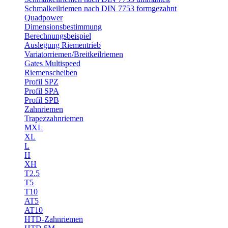
Schmalkeilriemen nach DIN 7753 formgezahnt
Quadpower
Dimensionsbestimmung
Berechnungsbeispiel
Auslegung Riementrieb
Variatorriemen/Breitkeilriemen
Gates Multispeed
Riemenscheiben
Profil SPZ
Profil SPA
Profil SPB
Zahnriemen
Trapezzahnriemen
MXL
XL
L
H
XH
T2.5
T5
T10
AT5
AT10
HTD-Zahnriemen