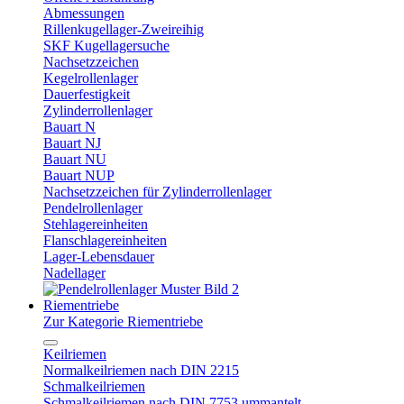
Abmessungen
Rillenkugellager-Zweireihig
SKF Kugellagersuche
Nachsetzzeichen
Kegelrollenlager
Dauerfestigkeit
Zylinderrollenlager
Bauart N
Bauart NJ
Bauart NU
Bauart NUP
Nachsetzzeichen für Zylinderrollenlager
Pendelrollenlager
Stehlagereinheiten
Flanschlagereinheiten
Lager-Lebensdauer
Nadellager
Riementriebe
Zur Kategorie Riementriebe
Keilriemen
Normalkeilriemen nach DIN 2215
Schmalkeilriemen
Schmalkeilriemen nach DIN 7753 ummantelt