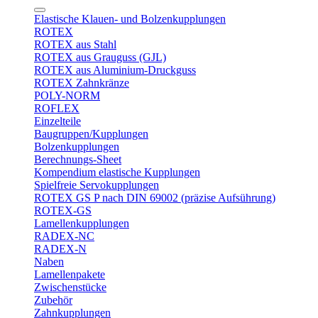
Elastische Klauen- und Bolzenkupplungen
ROTEX
ROTEX aus Stahl
ROTEX aus Grauguss (GJL)
ROTEX aus Aluminium-Druckguss
ROTEX Zahnkränze
POLY-NORM
ROFLEX
Einzelteile
Baugruppen/Kupplungen
Bolzenkupplungen
Berechnungs-Sheet
Kompendium elastische Kupplungen
Spielfreie Servokupplungen
ROTEX GS P nach DIN 69002 (präzise Aufsührung)
ROTEX-GS
Lamellenkupplungen
RADEX-NC
RADEX-N
Naben
Lamellenpakete
Zwischenstücke
Zubehör
Zahnkupplungen