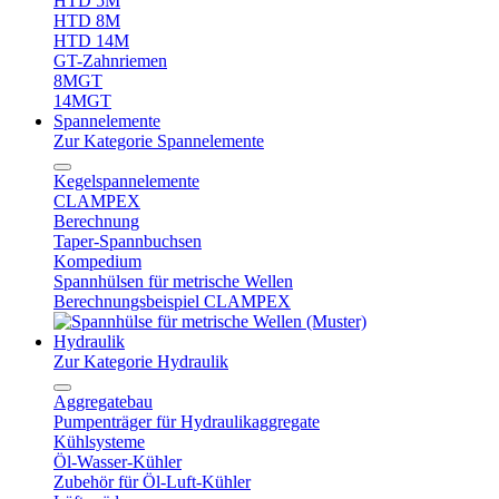
HTD 5M
HTD 8M
HTD 14M
GT-Zahnriemen
8MGT
14MGT
Spannelemente
Zur Kategorie Spannelemente
Kegelspannelemente
CLAMPEX
Berechnung
Taper-Spannbuchsen
Kompedium
Spannhülsen für metrische Wellen
Berechnungsbeispiel CLAMPEX
Hydraulik
Zur Kategorie Hydraulik
Aggregatebau
Pumpenträger für Hydraulikaggregate
Kühlsysteme
Öl-Wasser-Kühler
Zubehör für Öl-Luft-Kühler