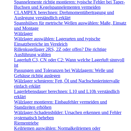
Spannelemente richtig montieren: typische Fehler bei Taper-
Buchsen und Kegelspannelementen vermeiden
CLAMPEX berechnen: Drehmomentübertragung und
Auslegung verständlich erklärt
Spannhülsen für metrische Wellen auswählen: Maße, Einsatz
und Montage
Wälzlager
Wälzlager auswählen: Lagerarten und typische
Einsatzbereiche im Vergleich
Rillenkugellager 2RS, 2Z oder offen? Die richtige
Ausführung wählen
Lagerluft C3, CN oder C2: Wann welche Lagerluft sinnvoll
ist
Passungen und Toleranzen bei Wälzlagern: Welle und
Gehäuse richtig auslegen
Wälzlager schmieren: Fett, Öl und Nachschmierintervalle
einfach erklärt
Lagerlebensdauer berechnen: L10 und L10h verständlich
erklärt
Wälzlager montieren: Einbaufehler vermeiden und
Standzeiten erhöhen
Wälzlager-Schadensbilder: Ursachen erkennen und Fehler
systematisch beheben
Riementriebe
Keilriemen auswählen: Normalkeilriemen oder