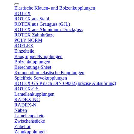
Elastische Klauen- und Bolzenkupplungen
ROTEX
ROTEX aus Stahl
ROTEX aus Grauguss (GJL)
ROTEX aus Aluminium-Druckguss
ROTEX Zahnkränze
POLY-NORM
ROFLEX
Einzelteile
Baugruppen/Kupplungen
Bolzenkupplungen
Berechnungs-Sheet
Kompendium elastische Kupplungen
Spielfreie Servokupplungen
ROTEX GS P nach DIN 69002 (präzise Aufsührung)
ROTEX-GS
Lamellenkupplungen
RADEX-NC
RADEX-N
Naben
Lamellenpakete
Zwischenstücke
Zubehör
Zahnkupplungen