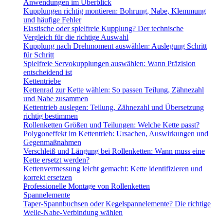
Anwendungen im Überblick
Kupplungen richtig montieren: Bohrung, Nabe, Klemmung
und häufige Fehler
Elastische oder spielfreie Kupplung? Der technische
Vergleich für die richtige Auswahl
Kupplung nach Drehmoment auswählen: Auslegung Schritt
für Schritt
Spielfreie Servokupplungen auswählen: Wann Präzision
entscheidend ist
Kettentriebe
Kettenrad zur Kette wählen: So passen Teilung, Zähnezahl
und Nabe zusammen
Kettentrieb auslegen: Teilung, Zähnezahl und Übersetzung
richtig bestimmen
Rollenketten Größen und Teilungen: Welche Kette passt?
Polygoneffekt im Kettentrieb: Ursachen, Auswirkungen und
Gegenmaßnahmen
Verschleiß und Längung bei Rollenketten: Wann muss eine
Kette ersetzt werden?
Kettenvermessung leicht gemacht: Kette identifizieren und
korrekt ersetzen
Professionelle Montage von Rollenketten
Spannelemente
Taper-Spannbuchsen oder Kegelspannelemente? Die richtige
Welle-Nabe-Verbindung wählen