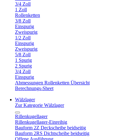
3/4 Zoll
1 Zoll
Rollenketten
3/8 Zoll
Einspurig
Zweispurig
1/2 Zoll
Einspurig
Zweispurig
5/8 Zoll
1 Spurig
2 Spurig
3/4 Zoll
Einspurig
Abmessungen Rollenketten Übersicht
Berechnungs-Sheet
Wälzlager
Zur Kategorie Wälzlager
Rillenkugellager
Rillenkugellager-Einreihig
Bauform 2Z Deckscheibe beidseitig
Bauform 2RS Dichtscheibe beidseitig
Offene Ausführung