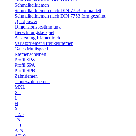
Schmalkeilriemen
Schmalkeilriemen nach DIN 7753 ummantelt
Schmalkeilriemen nach DIN 7753 formgezahnt
Quadpower
Dimensionsbestimmung
Berechnungsbeispiel
Auslegung Riementrieb
Variatorriemen/Breitkeilriemen
Gates Multispeed
Riemenscheiben
Profil SPZ
Profil SPA
Profil SPB
Zahnriemen
Trapezzahnriemen
MXL
XL
L
H
XH
T2.5
T5
T10
AT5