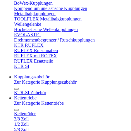
BoWex-Kupplungen
Kompendium unelastische Kupplungen
Metallbalgkupplungen
TOOLFLEX Metallbalgkupplungen
Wellengelenke
Hochelastische Wellenkupplungen
EVOLASTIC
Drehmomentbegrenzer / Rutschkupplungen
KTR RUFLEX
RUFLEX Rutschnaben
RUFLEX mit ROTEX
RUFLEX Ersatzteile
KTR-SI
Kupplungszubehör
Zur Kategorie Kupplungszubehör
KTR-SI Zubehör
Kettentriebe
Zur Kategorie Kettentriebe
Kettenräder
3/8 Zoll
1/2 Zoll
5/8 Zoll