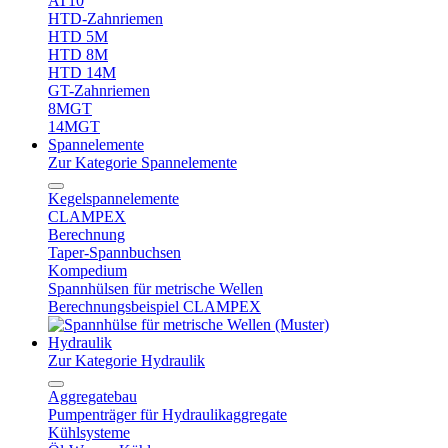
AT10
HTD-Zahnriemen
HTD 5M
HTD 8M
HTD 14M
GT-Zahnriemen
8MGT
14MGT
Spannelemente
Zur Kategorie Spannelemente
Kegelspannelemente
CLAMPEX
Berechnung
Taper-Spannbuchsen
Kompedium
Spannhülsen für metrische Wellen
Berechnungsbeispiel CLAMPEX
Hydraulik
Zur Kategorie Hydraulik
Aggregatebau
Pumpenträger für Hydraulikaggregate
Kühlsysteme