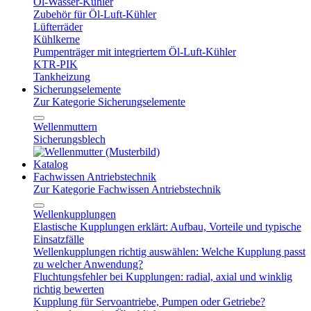
Öl-Wasser-Kühler
Zubehör für Öl-Luft-Kühler
Lüfterräder
Kühlkerne
Pumpenträger mit integriertem Öl-Luft-Kühler
KTR-PIK
Tankheizung
Sicherungselemente
Zur Kategorie Sicherungselemente
Wellenmuttern
Sicherungsblech
Katalog
Fachwissen Antriebstechnik
Zur Kategorie Fachwissen Antriebstechnik
Wellenkupplungen
Elastische Kupplungen erklärt: Aufbau, Vorteile und typische
Einsatzfälle
Wellenkupplungen richtig auswählen: Welche Kupplung passt
zu welcher Anwendung?
Fluchtungsfehler bei Kupplungen: radial, axial und winklig
richtig bewerten
Kupplung für Servoantriebe, Pumpen oder Getriebe?