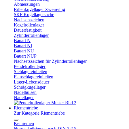
Abmessungen
Rillenkugellager-Zweireihig
SKF Kugellagersuche
Nachsetzzeichen
Kegelrollenlager
Dauerfestigkeit
Zylinderrollenlager
Bauart N
Bauart NJ
Bauart NU
Bauart NUP
Nachsetzzeichen für Zylinderrollenlager
Pendelrollenlager
Stehlagereinheiten
Flanschlagereinheiten
Lager-Lebensdauer
Schrägkugellager
Nadelhülsen
Nadellager
Riementriebe
Zur Kategorie Riementriebe
Keilriemen
Normalkeilriemen nach DIN 2215