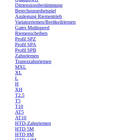
Dimensionsbestimmung
Berechnungsbeispiel
Auslegung Riementrieb
Variatorriemen/Breitkeilriemen
Gates Multispeed
Riemenscheiben
Profil SPZ
Profil SPA
Profil SPB
Zahnriemen
Trapezzahnriemen
MXL
XL
L
H
XH
T2.5
T5
T10
AT5
AT10
HTD-Zahnriemen
HTD 5M
HTD 8M