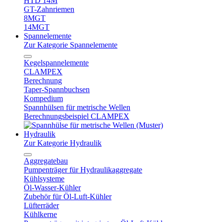
HTD 14M
GT-Zahnriemen
8MGT
14MGT
Spannelemente
Zur Kategorie Spannelemente
Kegelspannelemente
CLAMPEX
Berechnung
Taper-Spannbuchsen
Kompedium
Spannhülsen für metrische Wellen
Berechnungsbeispiel CLAMPEX
Hydraulik
Zur Kategorie Hydraulik
Aggregatebau
Pumpenträger für Hydraulikaggregate
Kühlsysteme
Öl-Wasser-Kühler
Zubehör für Öl-Luft-Kühler
Lüfterräder
Kühlkerne