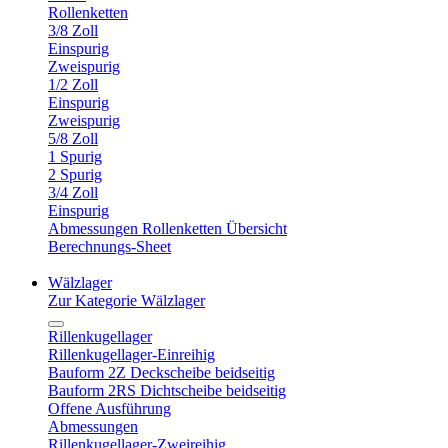
Rollenketten
3/8 Zoll
Einspurig
Zweispurig
1/2 Zoll
Einspurig
Zweispurig
5/8 Zoll
1 Spurig
2 Spurig
3/4 Zoll
Einspurig
Abmessungen Rollenketten Übersicht
Berechnungs-Sheet
Wälzlager
Zur Kategorie Wälzlager
Rillenkugellager
Rillenkugellager-Einreihig
Bauform 2Z Deckscheibe beidseitig
Bauform 2RS Dichtscheibe beidseitig
Offene Ausführung
Abmessungen
Rillenkugellager-Zweireihig