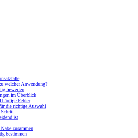
nsatzfälle
 zu welcher Anwendung?
htig bewerten
ngen im Überblick
 häufige Fehler
für die richtige Auswahl
Schritt
idend ist
nd Nabe zusammen
htig bestimmen