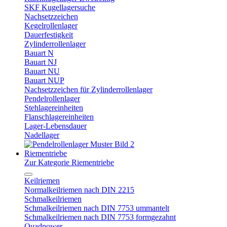
SKF Kugellagersuche
Nachsetzzeichen
Kegelrollenlager
Dauerfestigkeit
Zylinderrollenlager
Bauart N
Bauart NJ
Bauart NU
Bauart NUP
Nachsetzzeichen für Zylinderrollenlager
Pendelrollenlager
Stehlagereinheiten
Flanschlagereinheiten
Lager-Lebensdauer
Nadellager
Riementriebe
Zur Kategorie Riementriebe
Keilriemen
Normalkeilriemen nach DIN 2215
Schmalkeilriemen
Schmalkeilriemen nach DIN 7753 ummantelt
Schmalkeilriemen nach DIN 7753 formgezahnt
Quadpower