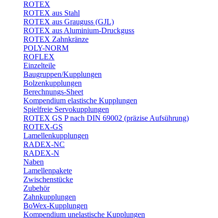
ROTEX
ROTEX aus Stahl
ROTEX aus Grauguss (GJL)
ROTEX aus Aluminium-Druckguss
ROTEX Zahnkränze
POLY-NORM
ROFLEX
Einzelteile
Baugruppen/Kupplungen
Bolzenkupplungen
Berechnungs-Sheet
Kompendium elastische Kupplungen
Spielfreie Servokupplungen
ROTEX GS P nach DIN 69002 (präzise Aufsührung)
ROTEX-GS
Lamellenkupplungen
RADEX-NC
RADEX-N
Naben
Lamellenpakete
Zwischenstücke
Zubehör
Zahnkupplungen
BoWex-Kupplungen
Kompendium unelastische Kupplungen