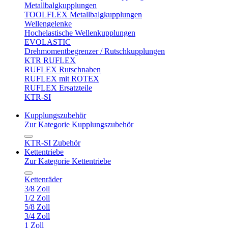
Metallbalgkupplungen
TOOLFLEX Metallbalgkupplungen
Wellengelenke
Hochelastische Wellenkupplungen
EVOLASTIC
Drehmomentbegrenzer / Rutschkupplungen
KTR RUFLEX
RUFLEX Rutschnaben
RUFLEX mit ROTEX
RUFLEX Ersatzteile
KTR-SI
Kupplungszubehör
Zur Kategorie Kupplungszubehör
KTR-SI Zubehör
Kettentriebe
Zur Kategorie Kettentriebe
Kettenräder
3/8 Zoll
1/2 Zoll
5/8 Zoll
3/4 Zoll
1 Zoll