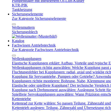
Pumpenträger mit integriertem Öl-Luft-Kühler
KTR-PIK
Tankheizung
Sicherungselemente
Zur Kategorie Sicherungselemente
Wellenmuttern
Sicherungsblech
Katalog
Fachwissen Antriebstechnik
Zur Kategorie Fachwissen Antriebstechnik
Wellenkupplungen
Elastische Kupplungen erklärt: Aufbau, Vorteile und typische Ei
Wellenkupplungen richtig auswählen: Welche Kupplung passt
Fluchtungsfehler bei Kupplungen: radial, axial und winklig ric
Kupplung für Servoantriebe, Pumpen oder Getriebe? Anwendu
Kupplungen richtig montieren: Bohrung, Nabe, Klemmung und
Elastische oder spielfreie Kupplung? Der technische Vergleich 
Kupplung nach Drehmoment auswählen: Auslegung Schritt für 
Spielfreie Servokupplungen auswählen: Wann Präzision entsche
Kettentriebe
Kettenrad zur Kette wählen: So passen Teilung, Zähnezahl u
Kettentrieb auslegen: Teilung, Zähnezahl und Übersetzung ric