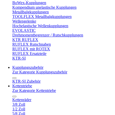
BoWex-Kupplungen
Kompendium unelastische Kupplungen
Metallbalgkupplungen
TOOLFLEX Metallbalgkupplungen
Wellengelenke
Hochelastische Wellenkupplungen
EVOLASTIC
Drehmomentbegrenzer / Rutschkupplungen
KTR RUFLEX
RUFLEX Rutschnaben
RUFLEX mit ROTEX
RUFLEX Ersatzteile
KTR-SI
Kupplungszubehör
Zur Kategorie Kupplungszubehör
KTR-SI Zubehör
Kettentriebe
Zur Kategorie Kettentriebe
Kettenräder
3/8 Zoll
1/2 Zoll
5/8 Zoll