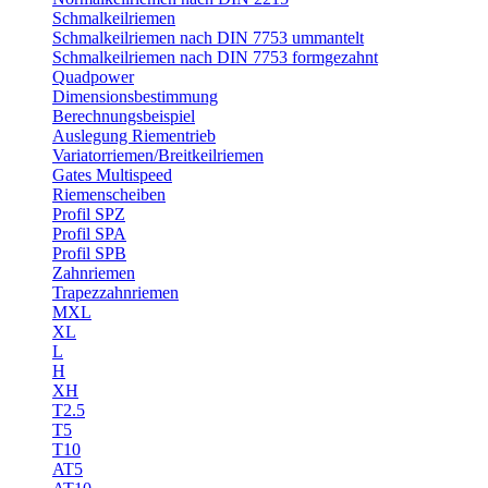
Schmalkeilriemen
Schmalkeilriemen nach DIN 7753 ummantelt
Schmalkeilriemen nach DIN 7753 formgezahnt
Quadpower
Dimensionsbestimmung
Berechnungsbeispiel
Auslegung Riementrieb
Variatorriemen/Breitkeilriemen
Gates Multispeed
Riemenscheiben
Profil SPZ
Profil SPA
Profil SPB
Zahnriemen
Trapezzahnriemen
MXL
XL
L
H
XH
T2.5
T5
T10
AT5