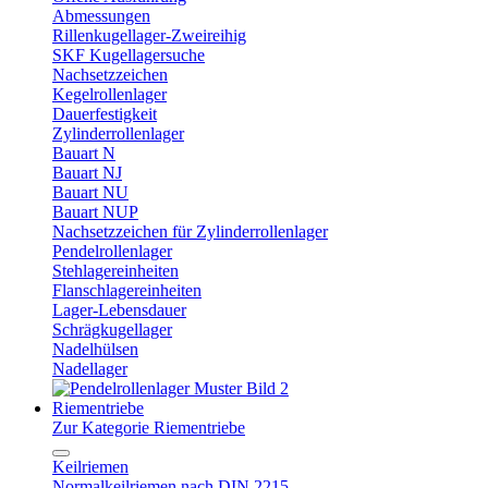
Abmessungen
Rillenkugellager-Zweireihig
SKF Kugellagersuche
Nachsetzzeichen
Kegelrollenlager
Dauerfestigkeit
Zylinderrollenlager
Bauart N
Bauart NJ
Bauart NU
Bauart NUP
Nachsetzzeichen für Zylinderrollenlager
Pendelrollenlager
Stehlagereinheiten
Flanschlagereinheiten
Lager-Lebensdauer
Schrägkugellager
Nadelhülsen
Nadellager
Riementriebe
Zur Kategorie Riementriebe
Keilriemen
Normalkeilriemen nach DIN 2215