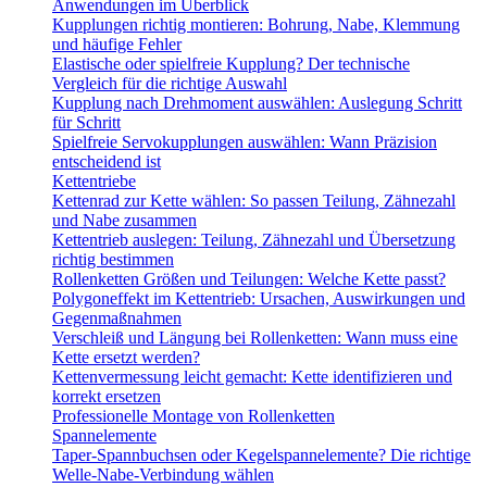
Anwendungen im Überblick
Kupplungen richtig montieren: Bohrung, Nabe, Klemmung
und häufige Fehler
Elastische oder spielfreie Kupplung? Der technische
Vergleich für die richtige Auswahl
Kupplung nach Drehmoment auswählen: Auslegung Schritt
für Schritt
Spielfreie Servokupplungen auswählen: Wann Präzision
entscheidend ist
Kettentriebe
Kettenrad zur Kette wählen: So passen Teilung, Zähnezahl
und Nabe zusammen
Kettentrieb auslegen: Teilung, Zähnezahl und Übersetzung
richtig bestimmen
Rollenketten Größen und Teilungen: Welche Kette passt?
Polygoneffekt im Kettentrieb: Ursachen, Auswirkungen und
Gegenmaßnahmen
Verschleiß und Längung bei Rollenketten: Wann muss eine
Kette ersetzt werden?
Kettenvermessung leicht gemacht: Kette identifizieren und
korrekt ersetzen
Professionelle Montage von Rollenketten
Spannelemente
Taper-Spannbuchsen oder Kegelspannelemente? Die richtige
Welle-Nabe-Verbindung wählen