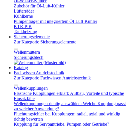
Öl-Wasser-Kühler
Zubehör für Öl-Luft-Kühler
Lüfterräder
Kühlkerne
Pumpenträger mit integriertem Öl-Luft-Kühler
KTR-PIK
Tankheizung
Sicherungselemente
Zur Kategorie Sicherungselemente
Wellenmuttern
Sicherungsblech
Katalog
Fachwissen Antriebstechnik
Zur Kategorie Fachwissen Antriebstechnik
Wellenkupplungen
Elastische Kupplungen erklärt: Aufbau, Vorteile und typische
Einsatzfälle
Wellenkupplungen richtig auswählen: Welche Kupplung passt
zu welcher Anwendung?
Fluchtungsfehler bei Kupplungen: radial, axial und winklig
richtig bewerten
Kupplung für Servoantriebe, Pumpen oder Getriebe?