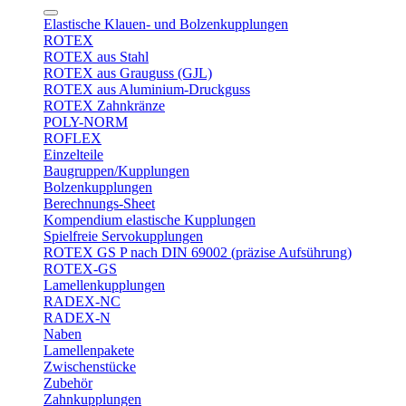
Elastische Klauen- und Bolzenkupplungen
ROTEX
ROTEX aus Stahl
ROTEX aus Grauguss (GJL)
ROTEX aus Aluminium-Druckguss
ROTEX Zahnkränze
POLY-NORM
ROFLEX
Einzelteile
Baugruppen/Kupplungen
Bolzenkupplungen
Berechnungs-Sheet
Kompendium elastische Kupplungen
Spielfreie Servokupplungen
ROTEX GS P nach DIN 69002 (präzise Aufsührung)
ROTEX-GS
Lamellenkupplungen
RADEX-NC
RADEX-N
Naben
Lamellenpakete
Zwischenstücke
Zubehör
Zahnkupplungen