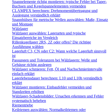
Spannelemente richtig montieren: typische Fehler bei Taper-
Buchsen und Kegelspannelementen vermeiden
CLAMPEX berechnen: Drehmomentübertragung und
Auslegung verständlich erklärt
Spannhülsen für metrische Wellen auswählen: Maße, Einsatz
und Montage
Wälzlager
Wälzlager auswählen: Lagerarten und typische
Einsatzbereiche im Vergleich
Rillenkugellager 2RS, 2Z oder offen? Die richtige
Ausführung wählen
Lagerluft C3, CN oder C2: Wann welche Lagerluft sinnvoll
ist
Passungen und Toleranzen bei Wälzlagern: Welle und
Gehäuse richtig auslegen
Wälzlager schmieren: Fett, Öl und Nachschmierintervalle
einfach erklärt
Lagerlebensdauer berechnen: L10 und L10h verständlich
erklärt
Wälzlager montieren: Einbaufehler vermeiden und
Standzeiten erhöhen
Wälzlager-Schadensbilder: Ursachen erkennen und Fehler
systematisch beheben
Riementriebe
Keilriemen auswählen: Normalkeilriemen oder