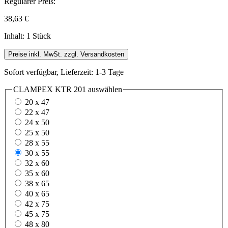
Regulärer Preis:
38,63 €
Inhalt:
1 Stück
Preise inkl. MwSt. zzgl. Versandkosten
Sofort verfügbar, Lieferzeit: 1-3 Tage
CLAMPEX KTR 201
auswählen
20 x 47
22 x 47
24 x 50
25 x 50
28 x 55
30 x 55
32 x 60
35 x 60
38 x 65
40 x 65
42 x 75
45 x 75
48 x 80