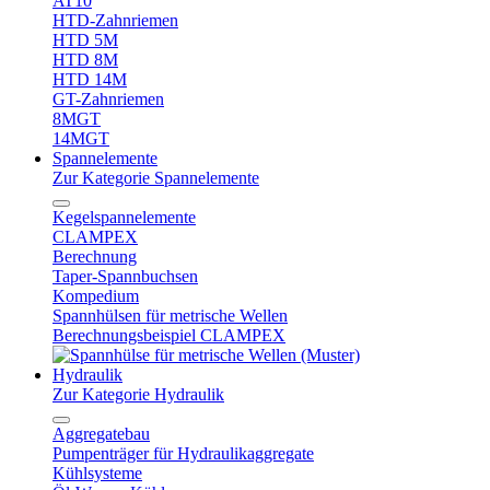
AT10
HTD-Zahnriemen
HTD 5M
HTD 8M
HTD 14M
GT-Zahnriemen
8MGT
14MGT
Spannelemente
Zur Kategorie Spannelemente
Kegelspannelemente
CLAMPEX
Berechnung
Taper-Spannbuchsen
Kompedium
Spannhülsen für metrische Wellen
Berechnungsbeispiel CLAMPEX
Hydraulik
Zur Kategorie Hydraulik
Aggregatebau
Pumpenträger für Hydraulikaggregate
Kühlsysteme