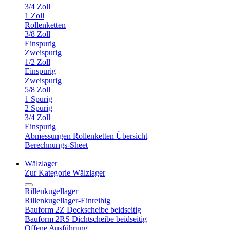
3/4 Zoll
1 Zoll
Rollenketten
3/8 Zoll
Einspurig
Zweispurig
1/2 Zoll
Einspurig
Zweispurig
5/8 Zoll
1 Spurig
2 Spurig
3/4 Zoll
Einspurig
Abmessungen Rollenketten Übersicht
Berechnungs-Sheet
Wälzlager
Zur Kategorie Wälzlager
Rillenkugellager
Rillenkugellager-Einreihig
Bauform 2Z Deckscheibe beidseitig
Bauform 2RS Dichtscheibe beidseitig
Offene Ausführung