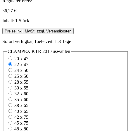
Regulärer Preis:
36,27 €
Inhalt:
1 Stück
Preise inkl. MwSt. zzgl. Versandkosten
Sofort verfügbar, Lieferzeit: 1-3 Tage
CLAMPEX KTR 201
auswählen
20 x 47
22 x 47
24 x 50
25 x 50
28 x 55
30 x 55
32 x 60
35 x 60
38 x 65
40 x 65
42 x 75
45 x 75
48 x 80