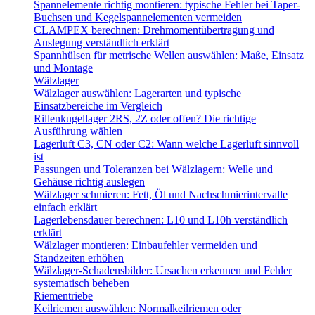
Spannelemente richtig montieren: typische Fehler bei Taper-
Buchsen und Kegelspannelementen vermeiden
CLAMPEX berechnen: Drehmomentübertragung und
Auslegung verständlich erklärt
Spannhülsen für metrische Wellen auswählen: Maße, Einsatz
und Montage
Wälzlager
Wälzlager auswählen: Lagerarten und typische
Einsatzbereiche im Vergleich
Rillenkugellager 2RS, 2Z oder offen? Die richtige
Ausführung wählen
Lagerluft C3, CN oder C2: Wann welche Lagerluft sinnvoll
ist
Passungen und Toleranzen bei Wälzlagern: Welle und
Gehäuse richtig auslegen
Wälzlager schmieren: Fett, Öl und Nachschmierintervalle
einfach erklärt
Lagerlebensdauer berechnen: L10 und L10h verständlich
erklärt
Wälzlager montieren: Einbaufehler vermeiden und
Standzeiten erhöhen
Wälzlager-Schadensbilder: Ursachen erkennen und Fehler
systematisch beheben
Riementriebe
Keilriemen auswählen: Normalkeilriemen oder