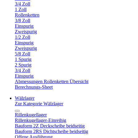
3/4 Zoll
1 Zoll
Rollenketten
3/8 Zoll
Einspurig
Zweispurig
1/2 Zoll
Einspurig
Zweispurig
5/8 Zoll
1 Spurig
2 Spurig
3/4 Zoll
Einspurig
Abmessungen Rollenketten Übersicht
Berechnungs-Sheet
Wälzlager
Zur Kategorie Wälzlager
Rillenkugellager
Rillenkugellager-Einreihig
Bauform 2Z Deckscheibe beidseitig
Bauform 2RS Dichtscheibe beidseitig
Offene Ausführung