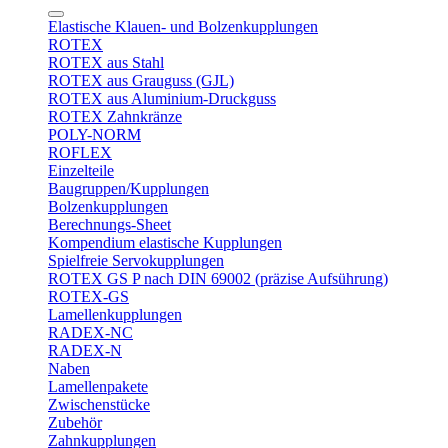
Elastische Klauen- und Bolzenkupplungen
ROTEX
ROTEX aus Stahl
ROTEX aus Grauguss (GJL)
ROTEX aus Aluminium-Druckguss
ROTEX Zahnkränze
POLY-NORM
ROFLEX
Einzelteile
Baugruppen/Kupplungen
Bolzenkupplungen
Berechnungs-Sheet
Kompendium elastische Kupplungen
Spielfreie Servokupplungen
ROTEX GS P nach DIN 69002 (präzise Aufsührung)
ROTEX-GS
Lamellenkupplungen
RADEX-NC
RADEX-N
Naben
Lamellenpakete
Zwischenstücke
Zubehör
Zahnkupplungen