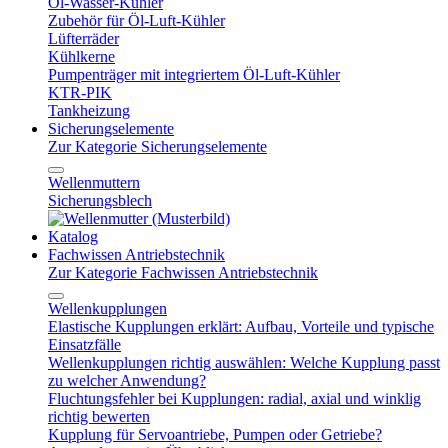
Öl-Wasser-Kühler
Zubehör für Öl-Luft-Kühler
Lüfterräder
Kühlkerne
Pumpenträger mit integriertem Öl-Luft-Kühler
KTR-PIK
Tankheizung
Sicherungselemente
Zur Kategorie Sicherungselemente
Wellenmuttern
Sicherungsblech
Katalog
Fachwissen Antriebstechnik
Zur Kategorie Fachwissen Antriebstechnik
Wellenkupplungen
Elastische Kupplungen erklärt: Aufbau, Vorteile und typische
Einsatzfälle
Wellenkupplungen richtig auswählen: Welche Kupplung passt
zu welcher Anwendung?
Fluchtungsfehler bei Kupplungen: radial, axial und winklig
richtig bewerten
Kupplung für Servoantriebe, Pumpen oder Getriebe?