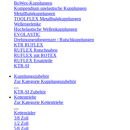
BoWex-Kupplungen
Kompendium unelastische Kupplungen
Metallbalgkupplungen
TOOLFLEX Metallbalgkupplungen
Wellengelenke
Hochelastische Wellenkupplungen
EVOLASTIC
Drehmomentbegrenzer / Rutschkupplungen
KTR RUFLEX
RUFLEX Rutschnaben
RUFLEX mit ROTEX
RUFLEX Ersatzteile
KTR-SI
Kupplungszubehör
Zur Kategorie Kupplungszubehör
KTR-SI Zubehör
Kettentriebe
Zur Kategorie Kettentriebe
Kettenräder
3/8 Zoll
1/2 Zoll
5/8 Zoll