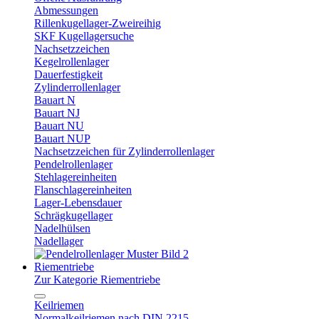
Abmessungen
Rillenkugellager-Zweireihig
SKF Kugellagersuche
Nachsetzzeichen
Kegelrollenlager
Dauerfestigkeit
Zylinderrollenlager
Bauart N
Bauart NJ
Bauart NU
Bauart NUP
Nachsetzzeichen für Zylinderrollenlager
Pendelrollenlager
Stehlagereinheiten
Flanschlagereinheiten
Lager-Lebensdauer
Schrägkugellager
Nadelhülsen
Nadellager
Riementriebe
Zur Kategorie Riementriebe
Keilriemen
Normalkeilriemen nach DIN 2215