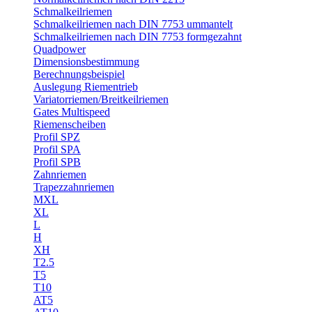
Schmalkeilriemen
Schmalkeilriemen nach DIN 7753 ummantelt
Schmalkeilriemen nach DIN 7753 formgezahnt
Quadpower
Dimensionsbestimmung
Berechnungsbeispiel
Auslegung Riementrieb
Variatorriemen/Breitkeilriemen
Gates Multispeed
Riemenscheiben
Profil SPZ
Profil SPA
Profil SPB
Zahnriemen
Trapezzahnriemen
MXL
XL
L
H
XH
T2.5
T5
T10
AT5