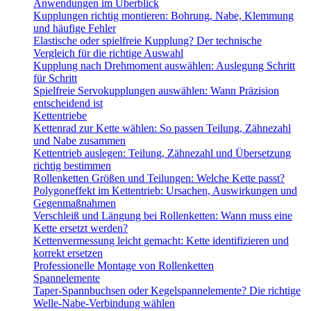
Anwendungen im Überblick
Kupplungen richtig montieren: Bohrung, Nabe, Klemmung
und häufige Fehler
Elastische oder spielfreie Kupplung? Der technische
Vergleich für die richtige Auswahl
Kupplung nach Drehmoment auswählen: Auslegung Schritt
für Schritt
Spielfreie Servokupplungen auswählen: Wann Präzision
entscheidend ist
Kettentriebe
Kettenrad zur Kette wählen: So passen Teilung, Zähnezahl
und Nabe zusammen
Kettentrieb auslegen: Teilung, Zähnezahl und Übersetzung
richtig bestimmen
Rollenketten Größen und Teilungen: Welche Kette passt?
Polygoneffekt im Kettentrieb: Ursachen, Auswirkungen und
Gegenmaßnahmen
Verschleiß und Längung bei Rollenketten: Wann muss eine
Kette ersetzt werden?
Kettenvermessung leicht gemacht: Kette identifizieren und
korrekt ersetzen
Professionelle Montage von Rollenketten
Spannelemente
Taper-Spannbuchsen oder Kegelspannelemente? Die richtige
Welle-Nabe-Verbindung wählen