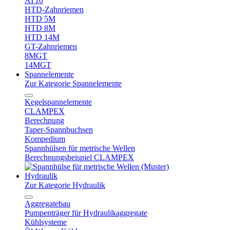
AT10
HTD-Zahnriemen
HTD 5M
HTD 8M
HTD 14M
GT-Zahnriemen
8MGT
14MGT
Spannelemente
Zur Kategorie Spannelemente
Kegelspannelemente
CLAMPEX
Berechnung
Taper-Spannbuchsen
Kompedium
Spannhülsen für metrische Wellen
Berechnungsbeispiel CLAMPEX
Hydraulik
Zur Kategorie Hydraulik
Aggregatebau
Pumpenträger für Hydraulikaggregate
Kühlsysteme