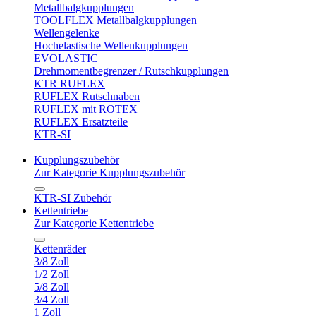
Metallbalgkupplungen
TOOLFLEX Metallbalgkupplungen
Wellengelenke
Hochelastische Wellenkupplungen
EVOLASTIC
Drehmomentbegrenzer / Rutschkupplungen
KTR RUFLEX
RUFLEX Rutschnaben
RUFLEX mit ROTEX
RUFLEX Ersatzteile
KTR-SI
Kupplungszubehör
Zur Kategorie Kupplungszubehör
KTR-SI Zubehör
Kettentriebe
Zur Kategorie Kettentriebe
Kettenräder
3/8 Zoll
1/2 Zoll
5/8 Zoll
3/4 Zoll
1 Zoll