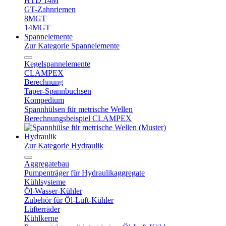
HTD 14M
GT-Zahnriemen
8MGT
14MGT
Spannelemente
Zur Kategorie Spannelemente
Kegelspannelemente
CLAMPEX
Berechnung
Taper-Spannbuchsen
Kompedium
Spannhülsen für metrische Wellen
Berechnungsbeispiel CLAMPEX
Hydraulik
Zur Kategorie Hydraulik
Aggregatebau
Pumpenträger für Hydraulikaggregate
Kühlsysteme
Öl-Wasser-Kühler
Zubehör für Öl-Luft-Kühler
Lüfterräder
Kühlkerne