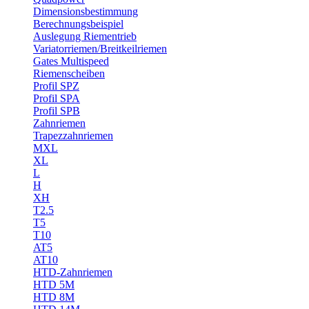
Dimensionsbestimmung
Berechnungsbeispiel
Auslegung Riementrieb
Variatorriemen/Breitkeilriemen
Gates Multispeed
Riemenscheiben
Profil SPZ
Profil SPA
Profil SPB
Zahnriemen
Trapezzahnriemen
MXL
XL
L
H
XH
T2.5
T5
T10
AT5
AT10
HTD-Zahnriemen
HTD 5M
HTD 8M