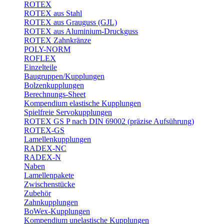
ROTEX
ROTEX aus Stahl
ROTEX aus Grauguss (GJL)
ROTEX aus Aluminium-Druckguss
ROTEX Zahnkränze
POLY-NORM
ROFLEX
Einzelteile
Baugruppen/Kupplungen
Bolzenkupplungen
Berechnungs-Sheet
Kompendium elastische Kupplungen
Spielfreie Servokupplungen
ROTEX GS P nach DIN 69002 (präzise Aufsührung)
ROTEX-GS
Lamellenkupplungen
RADEX-NC
RADEX-N
Naben
Lamellenpakete
Zwischenstücke
Zubehör
Zahnkupplungen
BoWex-Kupplungen
Kompendium unelastische Kupplungen