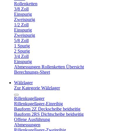
Rollenketten
3/8 Zoll
Einspurig
Zweispurig
1/2 Zoll
Einspurig
Zweispurig
5/8 Zoll
1 Spurig
2 Spurig
3/4 Zoll
Einspurig
Abmessungen Rollenketten Übersicht
Berechnungs-Sheet
Wälzlager
Zur Kategorie Wälzlager
Rillenkugellager
Rillenkugellager-Einreihig
Bauform 2Z Deckscheibe beidseitig
Bauform 2RS Dichtscheibe beidseitig
Offene Ausführung
Abmessungen
Rillenkugellager-Zweireihig