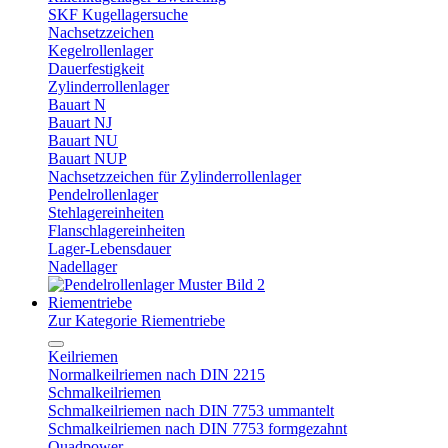
SKF Kugellagersuche
Nachsetzzeichen
Kegelrollenlager
Dauerfestigkeit
Zylinderrollenlager
Bauart N
Bauart NJ
Bauart NU
Bauart NUP
Nachsetzzeichen für Zylinderrollenlager
Pendelrollenlager
Stehlagereinheiten
Flanschlagereinheiten
Lager-Lebensdauer
Nadellager
Riementriebe
Zur Kategorie Riementriebe
Keilriemen
Normalkeilriemen nach DIN 2215
Schmalkeilriemen
Schmalkeilriemen nach DIN 7753 ummantelt
Schmalkeilriemen nach DIN 7753 formgezahnt
Quadpower