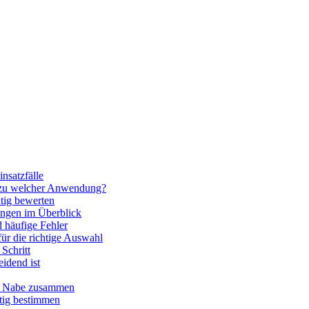
nsatzfälle
 zu welcher Anwendung?
htig bewerten
ngen im Überblick
 häufige Fehler
für die richtige Auswahl
Schritt
idend ist
nd Nabe zusammen
htig bestimmen