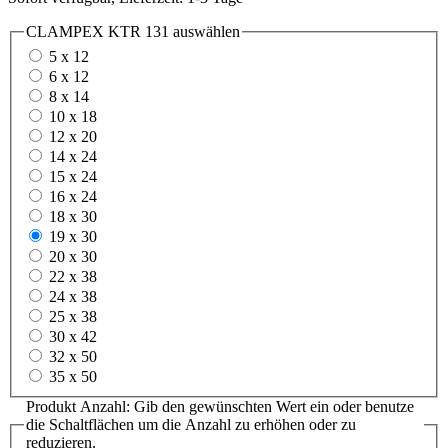
CLAMPEX KTR 131
auswählen
5 x 12
6 x 12
8 x 14
10 x 18
12 x 20
14 x 24
15 x 24
16 x 24
18 x 30
19 x 30
20 x 30
22 x 38
24 x 38
25 x 38
30 x 42
32 x 50
35 x 50
Produkt Anzahl: Gib den gewünschten Wert ein oder benutze
die Schaltflächen um die Anzahl zu erhöhen oder zu
reduzieren.