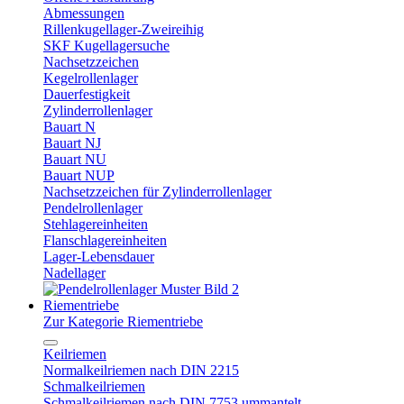
Abmessungen
Rillenkugellager-Zweireihig
SKF Kugellagersuche
Nachsetzzeichen
Kegelrollenlager
Dauerfestigkeit
Zylinderrollenlager
Bauart N
Bauart NJ
Bauart NU
Bauart NUP
Nachsetzzeichen für Zylinderrollenlager
Pendelrollenlager
Stehlagereinheiten
Flanschlagereinheiten
Lager-Lebensdauer
Nadellager
Riementriebe
Zur Kategorie Riementriebe
Keilriemen
Normalkeilriemen nach DIN 2215
Schmalkeilriemen
Schmalkeilriemen nach DIN 7753 ummantelt