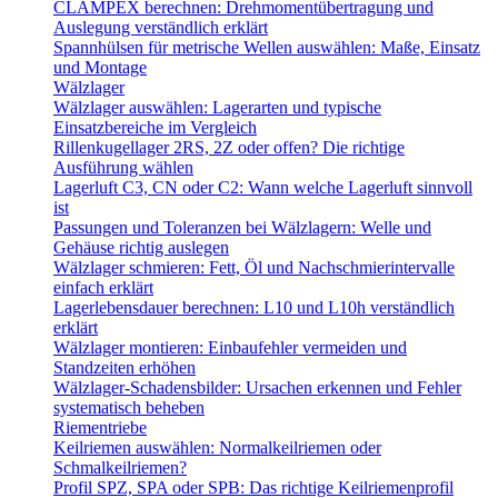
CLAMPEX berechnen: Drehmomentübertragung und
Auslegung verständlich erklärt
Spannhülsen für metrische Wellen auswählen: Maße, Einsatz
und Montage
Wälzlager
Wälzlager auswählen: Lagerarten und typische
Einsatzbereiche im Vergleich
Rillenkugellager 2RS, 2Z oder offen? Die richtige
Ausführung wählen
Lagerluft C3, CN oder C2: Wann welche Lagerluft sinnvoll
ist
Passungen und Toleranzen bei Wälzlagern: Welle und
Gehäuse richtig auslegen
Wälzlager schmieren: Fett, Öl und Nachschmierintervalle
einfach erklärt
Lagerlebensdauer berechnen: L10 und L10h verständlich
erklärt
Wälzlager montieren: Einbaufehler vermeiden und
Standzeiten erhöhen
Wälzlager-Schadensbilder: Ursachen erkennen und Fehler
systematisch beheben
Riementriebe
Keilriemen auswählen: Normalkeilriemen oder
Schmalkeilriemen?
Profil SPZ, SPA oder SPB: Das richtige Keilriemenprofil