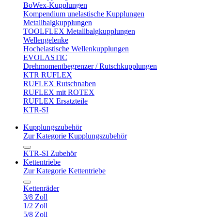
BoWex-Kupplungen
Kompendium unelastische Kupplungen
Metallbalgkupplungen
TOOLFLEX Metallbalgkupplungen
Wellengelenke
Hochelastische Wellenkupplungen
EVOLASTIC
Drehmomentbegrenzer / Rutschkupplungen
KTR RUFLEX
RUFLEX Rutschnaben
RUFLEX mit ROTEX
RUFLEX Ersatzteile
KTR-SI
Kupplungszubehör
Zur Kategorie Kupplungszubehör
KTR-SI Zubehör
Kettentriebe
Zur Kategorie Kettentriebe
Kettenräder
3/8 Zoll
1/2 Zoll
5/8 Zoll