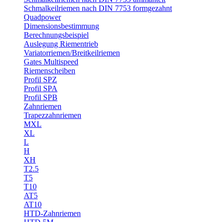
Schmalkeilriemen nach DIN 7753 formgezahnt
Quadpower
Dimensionsbestimmung
Berechnungsbeispiel
Auslegung Riementrieb
Variatorriemen/Breitkeilriemen
Gates Multispeed
Riemenscheiben
Profil SPZ
Profil SPA
Profil SPB
Zahnriemen
Trapezzahnriemen
MXL
XL
L
H
XH
T2.5
T5
T10
AT5
AT10
HTD-Zahnriemen