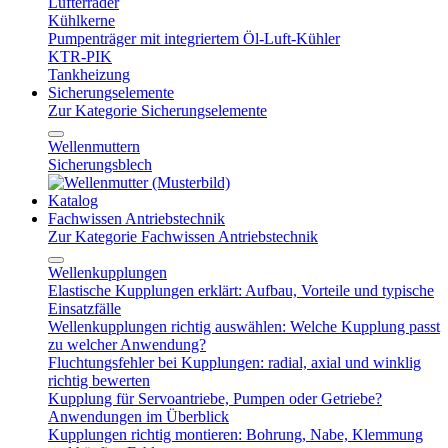
Lüfterräder
Kühlkerne
Pumpenträger mit integriertem Öl-Luft-Kühler
KTR-PIK
Tankheizung
Sicherungselemente
Zur Kategorie Sicherungselemente
Wellenmuttern
Sicherungsblech
Katalog
Fachwissen Antriebstechnik
Zur Kategorie Fachwissen Antriebstechnik
Wellenkupplungen
Elastische Kupplungen erklärt: Aufbau, Vorteile und typische
Einsatzfälle
Wellenkupplungen richtig auswählen: Welche Kupplung passt
zu welcher Anwendung?
Fluchtungsfehler bei Kupplungen: radial, axial und winklig
richtig bewerten
Kupplung für Servoantriebe, Pumpen oder Getriebe?
Anwendungen im Überblick
Kupplungen richtig montieren: Bohrung, Nabe, Klemmung