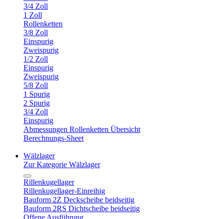
3/4 Zoll
1 Zoll
Rollenketten
3/8 Zoll
Einspurig
Zweispurig
1/2 Zoll
Einspurig
Zweispurig
5/8 Zoll
1 Spurig
2 Spurig
3/4 Zoll
Einspurig
Abmessungen Rollenketten Übersicht
Berechnungs-Sheet
Wälzlager
Zur Kategorie Wälzlager
Rillenkugellager
Rillenkugellager-Einreihig
Bauform 2Z Deckscheibe beidseitig
Bauform 2RS Dichtscheibe beidseitig
Offene Ausführung