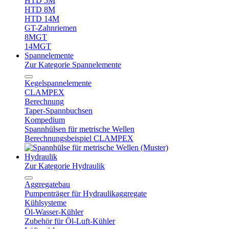
HTD 5M
HTD 8M
HTD 14M
GT-Zahnriemen
8MGT
14MGT
Spannelemente
Zur Kategorie Spannelemente
Kegelspannelemente
CLAMPEX
Berechnung
Taper-Spannbuchsen
Kompedium
Spannhülsen für metrische Wellen
Berechnungsbeispiel CLAMPEX
Hydraulik
Zur Kategorie Hydraulik
Aggregatebau
Pumpenträger für Hydraulikaggregate
Kühlsysteme
Öl-Wasser-Kühler
Zubehör für Öl-Luft-Kühler