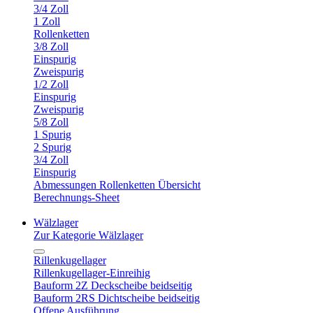
3/4 Zoll
1 Zoll
Rollenketten
3/8 Zoll
Einspurig
Zweispurig
1/2 Zoll
Einspurig
Zweispurig
5/8 Zoll
1 Spurig
2 Spurig
3/4 Zoll
Einspurig
Abmessungen Rollenketten Übersicht
Berechnungs-Sheet
Wälzlager
Zur Kategorie Wälzlager
Rillenkugellager
Rillenkugellager-Einreihig
Bauform 2Z Deckscheibe beidseitig
Bauform 2RS Dichtscheibe beidseitig
Offene Ausführung