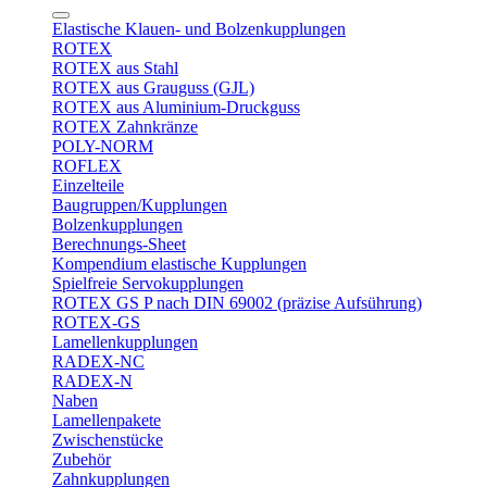
Elastische Klauen- und Bolzenkupplungen
ROTEX
ROTEX aus Stahl
ROTEX aus Grauguss (GJL)
ROTEX aus Aluminium-Druckguss
ROTEX Zahnkränze
POLY-NORM
ROFLEX
Einzelteile
Baugruppen/Kupplungen
Bolzenkupplungen
Berechnungs-Sheet
Kompendium elastische Kupplungen
Spielfreie Servokupplungen
ROTEX GS P nach DIN 69002 (präzise Aufsührung)
ROTEX-GS
Lamellenkupplungen
RADEX-NC
RADEX-N
Naben
Lamellenpakete
Zwischenstücke
Zubehör
Zahnkupplungen