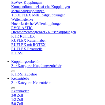
BoWex-Kupplungen
Kompendium unelastische Kupplungen
Metallbalgkupplungen
TOOLFLEX Metallbalgkupplungen
Wellengelenke
Hochelastische Wellenkupplungen
EVOLASTIC
Drehmomentbegrenzer / Rutschkupplungen
KTR RUFLEX
RUFLEX Rutschnaben
RUFLEX mit ROTEX
RUFLEX Ersatzteile
KTR-SI
Kupplungszubehör
Zur Kategorie Kupplungszubehör
KTR-SI Zubehör
Kettentriebe
Zur Kategorie Kettentriebe
Kettenräder
3/8 Zoll
1/2 Zoll
5/8 Zoll