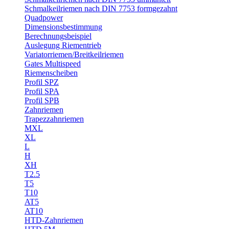
Schmalkeilriemen nach DIN 7753 formgezahnt
Quadpower
Dimensionsbestimmung
Berechnungsbeispiel
Auslegung Riementrieb
Variatorriemen/Breitkeilriemen
Gates Multispeed
Riemenscheiben
Profil SPZ
Profil SPA
Profil SPB
Zahnriemen
Trapezzahnriemen
MXL
XL
L
H
XH
T2.5
T5
T10
AT5
AT10
HTD-Zahnriemen