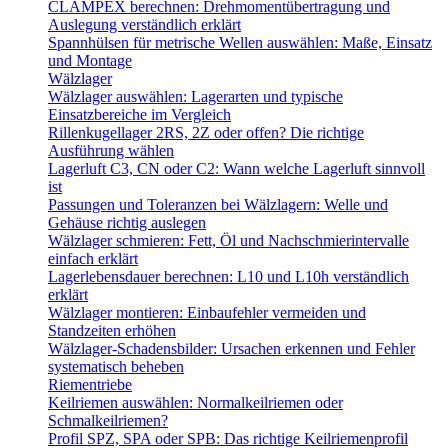
CLAMPEX berechnen: Drehmomentübertragung und
Auslegung verständlich erklärt
Spannhülsen für metrische Wellen auswählen: Maße, Einsatz
und Montage
Wälzlager
Wälzlager auswählen: Lagerarten und typische
Einsatzbereiche im Vergleich
Rillenkugellager 2RS, 2Z oder offen? Die richtige
Ausführung wählen
Lagerluft C3, CN oder C2: Wann welche Lagerluft sinnvoll
ist
Passungen und Toleranzen bei Wälzlagern: Welle und
Gehäuse richtig auslegen
Wälzlager schmieren: Fett, Öl und Nachschmierintervalle
einfach erklärt
Lagerlebensdauer berechnen: L10 und L10h verständlich
erklärt
Wälzlager montieren: Einbaufehler vermeiden und
Standzeiten erhöhen
Wälzlager-Schadensbilder: Ursachen erkennen und Fehler
systematisch beheben
Riementriebe
Keilriemen auswählen: Normalkeilriemen oder
Schmalkeilriemen?
Profil SPZ, SPA oder SPB: Das richtige Keilriemenprofil