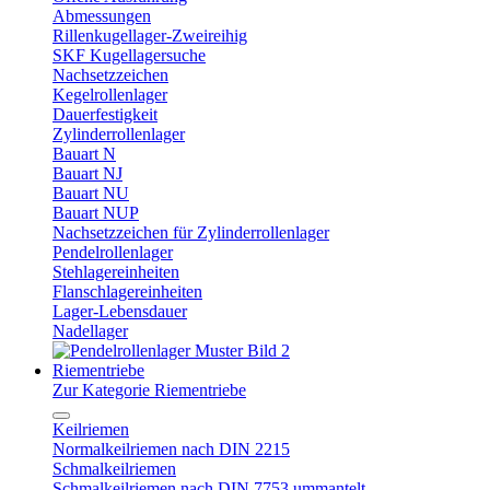
Abmessungen
Rillenkugellager-Zweireihig
SKF Kugellagersuche
Nachsetzzeichen
Kegelrollenlager
Dauerfestigkeit
Zylinderrollenlager
Bauart N
Bauart NJ
Bauart NU
Bauart NUP
Nachsetzzeichen für Zylinderrollenlager
Pendelrollenlager
Stehlagereinheiten
Flanschlagereinheiten
Lager-Lebensdauer
Nadellager
Riementriebe
Zur Kategorie Riementriebe
Keilriemen
Normalkeilriemen nach DIN 2215
Schmalkeilriemen
Schmalkeilriemen nach DIN 7753 ummantelt