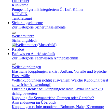
Lüfterräder
Kühlkerne
Pumpenträger mit integriertem Öl-Luft-Kühler
KTR-PIK
Tankheizung
Sicherungselemente
Zur Kategorie Sicherungselemente
Wellenmuttern
Sicherungsblech
Katalog
Fachwissen Antriebstechnik
Zur Kategorie Fachwissen Antriebstechnik
Wellenkupplungen
Elastische Kupplungen erklärt: Aufbau, Vorteile und typische
Einsatzfälle
Wellenkupplungen richtig auswählen: Welche Kupplung passt
zu welcher Anwendung?
Fluchtungsfehler bei Kupplungen: radial, axial und winklig
richtig bewerten
Kupplung für Servoantriebe, Pumpen oder Getriebe?
Anwendungen im Überblick
Kupplungen richtig montieren: Bohrung, Nabe, Klemmung