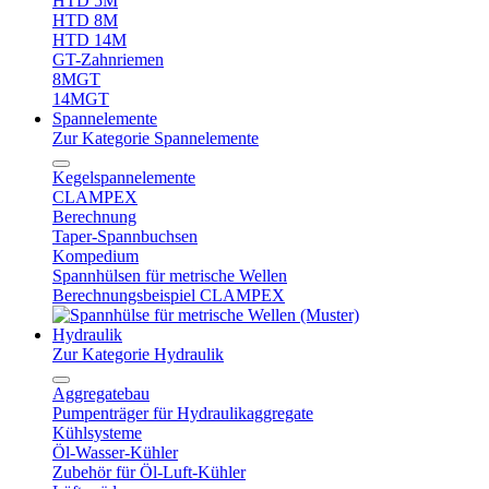
HTD 5M
HTD 8M
HTD 14M
GT-Zahnriemen
8MGT
14MGT
Spannelemente
Zur Kategorie Spannelemente
Kegelspannelemente
CLAMPEX
Berechnung
Taper-Spannbuchsen
Kompedium
Spannhülsen für metrische Wellen
Berechnungsbeispiel CLAMPEX
Hydraulik
Zur Kategorie Hydraulik
Aggregatebau
Pumpenträger für Hydraulikaggregate
Kühlsysteme
Öl-Wasser-Kühler
Zubehör für Öl-Luft-Kühler