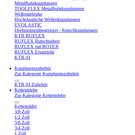
Metallbalgkupplungen
TOOLFLEX Metallbalgkupplungen
Wellengelenke
Hochelastische Wellenkupplungen
EVOLASTIC
Drehmomentbegrenzer / Rutschkupplungen
KTR RUFLEX
RUFLEX Rutschnaben
RUFLEX mit ROTEX
RUFLEX Ersatzteile
KTR-SI
Kupplungszubehör
Zur Kategorie Kupplungszubehör
KTR-SI Zubehör
Kettentriebe
Zur Kategorie Kettentriebe
Kettenräder
3/8 Zoll
1/2 Zoll
5/8 Zoll
3/4 Zoll
1 Zoll