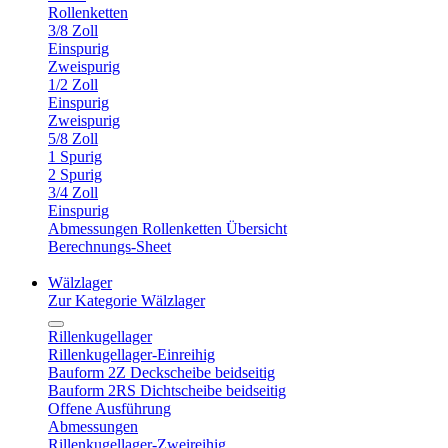
Rollenketten
3/8 Zoll
Einspurig
Zweispurig
1/2 Zoll
Einspurig
Zweispurig
5/8 Zoll
1 Spurig
2 Spurig
3/4 Zoll
Einspurig
Abmessungen Rollenketten Übersicht
Berechnungs-Sheet
Wälzlager
Zur Kategorie Wälzlager
Rillenkugellager
Rillenkugellager-Einreihig
Bauform 2Z Deckscheibe beidseitig
Bauform 2RS Dichtscheibe beidseitig
Offene Ausführung
Abmessungen
Rillenkugellager-Zweireihig