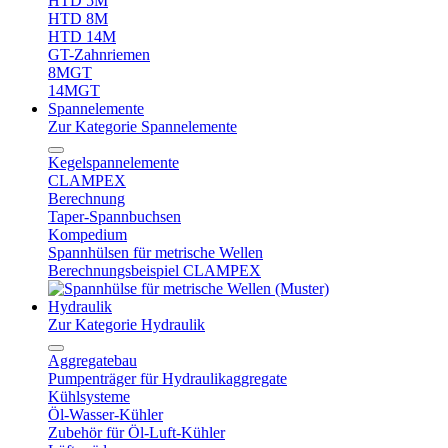
HTD 5M
HTD 8M
HTD 14M
GT-Zahnriemen
8MGT
14MGT
Spannelemente
Zur Kategorie Spannelemente
Kegelspannelemente
CLAMPEX
Berechnung
Taper-Spannbuchsen
Kompedium
Spannhülsen für metrische Wellen
Berechnungsbeispiel CLAMPEX
Hydraulik
Zur Kategorie Hydraulik
Aggregatebau
Pumpenträger für Hydraulikaggregate
Kühlsysteme
Öl-Wasser-Kühler
Zubehör für Öl-Luft-Kühler