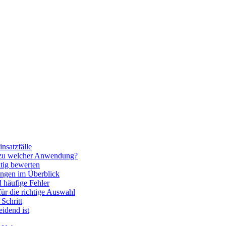
nsatzfälle
 zu welcher Anwendung?
htig bewerten
ngen im Überblick
 häufige Fehler
für die richtige Auswahl
Schritt
idend ist