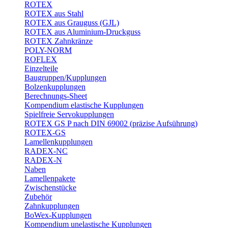
ROTEX
ROTEX aus Stahl
ROTEX aus Grauguss (GJL)
ROTEX aus Aluminium-Druckguss
ROTEX Zahnkränze
POLY-NORM
ROFLEX
Einzelteile
Baugruppen/Kupplungen
Bolzenkupplungen
Berechnungs-Sheet
Kompendium elastische Kupplungen
Spielfreie Servokupplungen
ROTEX GS P nach DIN 69002 (präzise Aufsührung)
ROTEX-GS
Lamellenkupplungen
RADEX-NC
RADEX-N
Naben
Lamellenpakete
Zwischenstücke
Zubehör
Zahnkupplungen
BoWex-Kupplungen
Kompendium unelastische Kupplungen