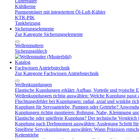
Lüfterräder
Kühlkerne
Pumpenträger mit integriertem Öl-Luft-Kühler
KTR-PIK
Tankheizung
Sicherungselemente
Zur Kategorie Sicherungselemente
Wellenmuttern
Sicherungsblech
Katalog
Fachwissen Antriebstechnik
Zur Kategorie Fachwissen Antriebstechnik
Wellenkupplungen
Elastische Kupplungen erklärt: Aufbau, Vorteile und typische Ei
Wellenkupplungen richtig auswählen: Welche Kupplung passt
Fluchtungsfehler bei Kupplungen: radial, axial und winklig ric
Kupplung für Servoantriebe, Pumpen oder Getriebe? Anwendu
Kupplungen richtig montieren: Bohrung, Nabe, Klemmung und
Elastische oder spielfreie Kupplung? Der technische Vergleich 
Kupplung nach Drehmoment auswählen: Auslegung Schritt für 
Spielfreie Servokupplungen auswählen: Wann Präzision entsche
Kettentriebe