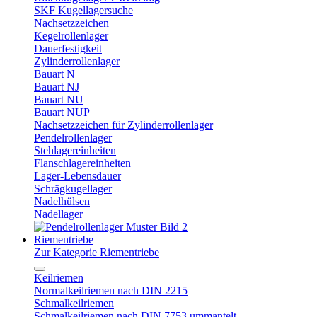
SKF Kugellagersuche
Nachsetzzeichen
Kegelrollenlager
Dauerfestigkeit
Zylinderrollenlager
Bauart N
Bauart NJ
Bauart NU
Bauart NUP
Nachsetzzeichen für Zylinderrollenlager
Pendelrollenlager
Stehlagereinheiten
Flanschlagereinheiten
Lager-Lebensdauer
Schrägkugellager
Nadelhülsen
Nadellager
Riementriebe
Zur Kategorie Riementriebe
Keilriemen
Normalkeilriemen nach DIN 2215
Schmalkeilriemen
Schmalkeilriemen nach DIN 7753 ummantelt