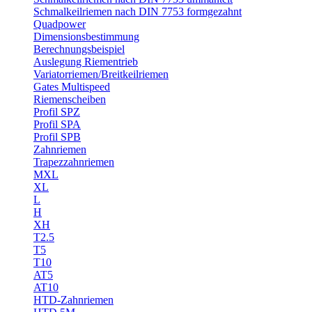
Schmalkeilriemen nach DIN 7753 formgezahnt
Quadpower
Dimensionsbestimmung
Berechnungsbeispiel
Auslegung Riementrieb
Variatorriemen/Breitkeilriemen
Gates Multispeed
Riemenscheiben
Profil SPZ
Profil SPA
Profil SPB
Zahnriemen
Trapezzahnriemen
MXL
XL
L
H
XH
T2.5
T5
T10
AT5
AT10
HTD-Zahnriemen