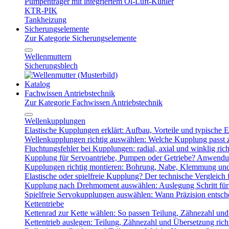
Pumpenträger mit integriertem Öl-Luft-Kühler
KTR-PIK
Tankheizung
Sicherungselemente
Zur Kategorie Sicherungselemente
Wellenmuttern
Sicherungsblech
Katalog
Fachwissen Antriebstechnik
Zur Kategorie Fachwissen Antriebstechnik
Wellenkupplungen
Elastische Kupplungen erklärt: Aufbau, Vorteile und typische Ei
Wellenkupplungen richtig auswählen: Welche Kupplung passt
Fluchtungsfehler bei Kupplungen: radial, axial und winklig ric
Kupplung für Servoantriebe, Pumpen oder Getriebe? Anwendu
Kupplungen richtig montieren: Bohrung, Nabe, Klemmung und
Elastische oder spielfreie Kupplung? Der technische Vergleich 
Kupplung nach Drehmoment auswählen: Auslegung Schritt für 
Spielfreie Servokupplungen auswählen: Wann Präzision entsche
Kettentriebe
Kettenrad zur Kette wählen: So passen Teilung, Zähnezahl u
Kettentrieb auslegen: Teilung, Zähnezahl und Übersetzung ric