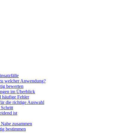
nsatzfälle
 zu welcher Anwendung?
htig bewerten
ngen im Überblick
 häufige Fehler
für die richtige Auswahl
Schritt
idend ist
nd Nabe zusammen
htig bestimmen