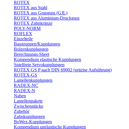
ROTEX
ROTEX aus Stahl
ROTEX aus Grauguss (GJL)
ROTEX aus Aluminium-Druckguss
ROTEX Zahnkränze
POLY-NORM
ROFLEX
Einzelteile
Baugruppen/Kupplungen
Bolzenkupplungen
Berechnungs-Sheet
Kompendium elastische Kupplungen
Spielfreie Servokupplungen
ROTEX GS P nach DIN 69002 (präzise Aufsührung)
ROTEX-GS
Lamellenkupplungen
RADEX-NC
RADEX-N
Naben
Lamellenpakete
Zwischenstücke
Zubehör
Zahnkupplungen
BoWex-Kupplungen
Kompendium unelastische Kupplungen