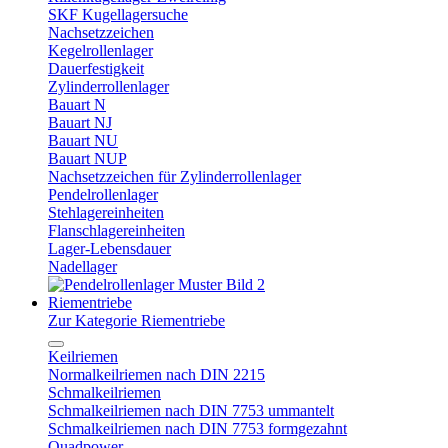
SKF Kugellagersuche
Nachsetzzeichen
Kegelrollenlager
Dauerfestigkeit
Zylinderrollenlager
Bauart N
Bauart NJ
Bauart NU
Bauart NUP
Nachsetzzeichen für Zylinderrollenlager
Pendelrollenlager
Stehlagereinheiten
Flanschlagereinheiten
Lager-Lebensdauer
Nadellager
Riementriebe
Zur Kategorie Riementriebe
Keilriemen
Normalkeilriemen nach DIN 2215
Schmalkeilriemen
Schmalkeilriemen nach DIN 7753 ummantelt
Schmalkeilriemen nach DIN 7753 formgezahnt
Quadpower