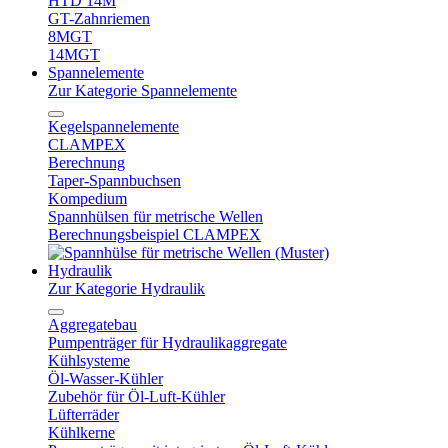
HTD 14M
GT-Zahnriemen
8MGT
14MGT
Spannelemente
Zur Kategorie Spannelemente
Kegelspannelemente
CLAMPEX
Berechnung
Taper-Spannbuchsen
Kompedium
Spannhülsen für metrische Wellen
Berechnungsbeispiel CLAMPEX
Hydraulik
Zur Kategorie Hydraulik
Aggregatebau
Pumpenträger für Hydraulikaggregate
Kühlsysteme
Öl-Wasser-Kühler
Zubehör für Öl-Luft-Kühler
Lüfterräder
Kühlkerne