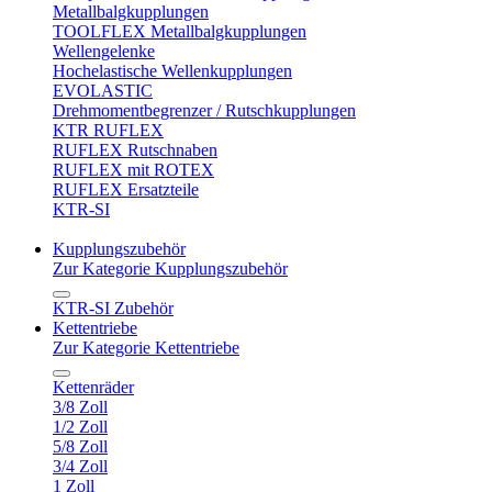
Metallbalgkupplungen
TOOLFLEX Metallbalgkupplungen
Wellengelenke
Hochelastische Wellenkupplungen
EVOLASTIC
Drehmomentbegrenzer / Rutschkupplungen
KTR RUFLEX
RUFLEX Rutschnaben
RUFLEX mit ROTEX
RUFLEX Ersatzteile
KTR-SI
Kupplungszubehör
Zur Kategorie Kupplungszubehör
KTR-SI Zubehör
Kettentriebe
Zur Kategorie Kettentriebe
Kettenräder
3/8 Zoll
1/2 Zoll
5/8 Zoll
3/4 Zoll
1 Zoll