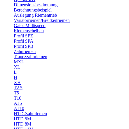
Dimensionsbestimmung
Berechnungsbeispiel
Auslegung Riementrieb
Variatorriemen/Breitkeilriemen
Gates Multispeed
Riemenscheiben
Profil SPZ
Profil SPA
Profil SPB
Zahnriemen
Trapezzahnriemen
MXL
XL
L
H
XH
T2.5
T5
T10
AT5
AT10
HTD-Zahnriemen
HTD 5M
HTD 8M