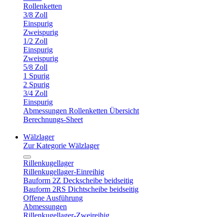
Rollenketten
3/8 Zoll
Einspurig
Zweispurig
1/2 Zoll
Einspurig
Zweispurig
5/8 Zoll
1 Spurig
2 Spurig
3/4 Zoll
Einspurig
Abmessungen Rollenketten Übersicht
Berechnungs-Sheet
Wälzlager
Zur Kategorie Wälzlager
Rillenkugellager
Rillenkugellager-Einreihig
Bauform 2Z Deckscheibe beidseitig
Bauform 2RS Dichtscheibe beidseitig
Offene Ausführung
Abmessungen
Rillenkugellager-Zweireihig