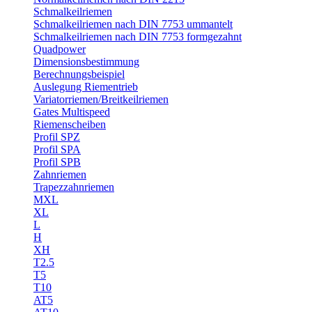
Schmalkeilriemen
Schmalkeilriemen nach DIN 7753 ummantelt
Schmalkeilriemen nach DIN 7753 formgezahnt
Quadpower
Dimensionsbestimmung
Berechnungsbeispiel
Auslegung Riementrieb
Variatorriemen/Breitkeilriemen
Gates Multispeed
Riemenscheiben
Profil SPZ
Profil SPA
Profil SPB
Zahnriemen
Trapezzahnriemen
MXL
XL
L
H
XH
T2.5
T5
T10
AT5