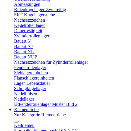
Abmessungen
Rillenkugellager-Zweireihig
SKF Kugellagersuche
Nachsetzzeichen
Kegelrollenlager
Dauerfestigkeit
Zylinderrollenlager
Bauart N
Bauart NJ
Bauart NU
Bauart NUP
Nachsetzzeichen für Zylinderrollenlager
Pendelrollenlager
Stehlagereinheiten
Flanschlagereinheiten
Lager-Lebensdauer
Schrägkugellager
Nadelhülsen
Nadellager
Riementriebe
Zur Kategorie Riementriebe
Keilriemen
Normalkeilriemen nach DIN 2215