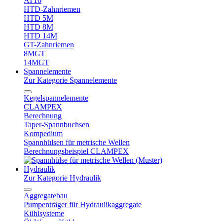
AT10
HTD-Zahnriemen
HTD 5M
HTD 8M
HTD 14M
GT-Zahnriemen
8MGT
14MGT
Spannelemente
Zur Kategorie Spannelemente
Kegelspannelemente
CLAMPEX
Berechnung
Taper-Spannbuchsen
Kompedium
Spannhülsen für metrische Wellen
Berechnungsbeispiel CLAMPEX
Hydraulik
Zur Kategorie Hydraulik
Aggregatebau
Pumpenträger für Hydraulikaggregate
Kühlsysteme