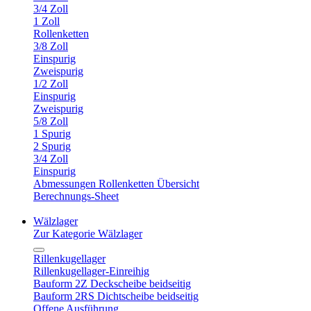
3/4 Zoll
1 Zoll
Rollenketten
3/8 Zoll
Einspurig
Zweispurig
1/2 Zoll
Einspurig
Zweispurig
5/8 Zoll
1 Spurig
2 Spurig
3/4 Zoll
Einspurig
Abmessungen Rollenketten Übersicht
Berechnungs-Sheet
Wälzlager
Zur Kategorie Wälzlager
Rillenkugellager
Rillenkugellager-Einreihig
Bauform 2Z Deckscheibe beidseitig
Bauform 2RS Dichtscheibe beidseitig
Offene Ausführung