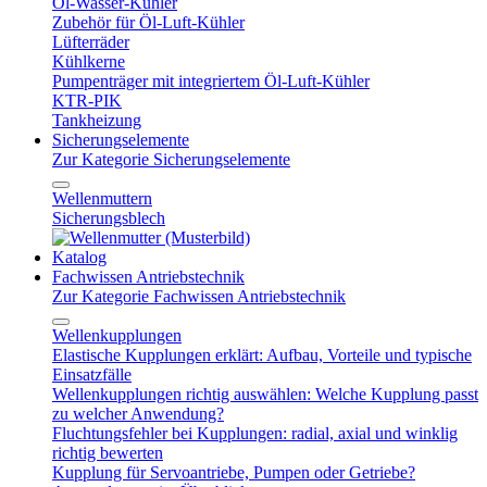
Öl-Wasser-Kühler
Zubehör für Öl-Luft-Kühler
Lüfterräder
Kühlkerne
Pumpenträger mit integriertem Öl-Luft-Kühler
KTR-PIK
Tankheizung
Sicherungselemente
Zur Kategorie Sicherungselemente
Wellenmuttern
Sicherungsblech
Katalog
Fachwissen Antriebstechnik
Zur Kategorie Fachwissen Antriebstechnik
Wellenkupplungen
Elastische Kupplungen erklärt: Aufbau, Vorteile und typische
Einsatzfälle
Wellenkupplungen richtig auswählen: Welche Kupplung passt
zu welcher Anwendung?
Fluchtungsfehler bei Kupplungen: radial, axial und winklig
richtig bewerten
Kupplung für Servoantriebe, Pumpen oder Getriebe?