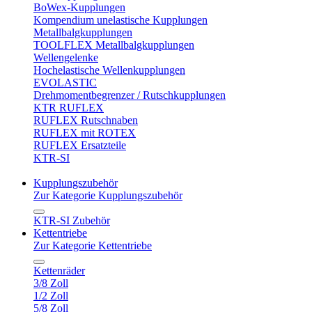
BoWex-Kupplungen
Kompendium unelastische Kupplungen
Metallbalgkupplungen
TOOLFLEX Metallbalgkupplungen
Wellengelenke
Hochelastische Wellenkupplungen
EVOLASTIC
Drehmomentbegrenzer / Rutschkupplungen
KTR RUFLEX
RUFLEX Rutschnaben
RUFLEX mit ROTEX
RUFLEX Ersatzteile
KTR-SI
Kupplungszubehör
Zur Kategorie Kupplungszubehör
KTR-SI Zubehör
Kettentriebe
Zur Kategorie Kettentriebe
Kettenräder
3/8 Zoll
1/2 Zoll
5/8 Zoll