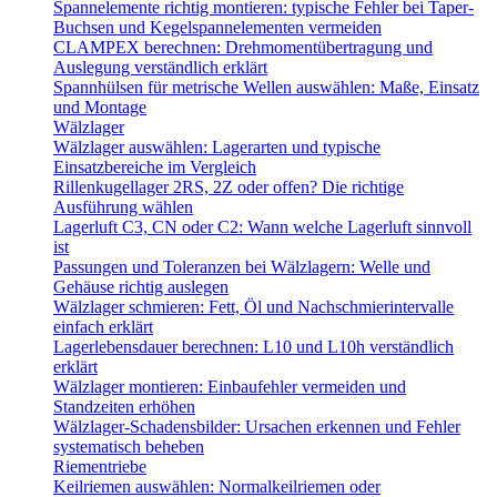
Spannelemente richtig montieren: typische Fehler bei Taper-
Buchsen und Kegelspannelementen vermeiden
CLAMPEX berechnen: Drehmomentübertragung und
Auslegung verständlich erklärt
Spannhülsen für metrische Wellen auswählen: Maße, Einsatz
und Montage
Wälzlager
Wälzlager auswählen: Lagerarten und typische
Einsatzbereiche im Vergleich
Rillenkugellager 2RS, 2Z oder offen? Die richtige
Ausführung wählen
Lagerluft C3, CN oder C2: Wann welche Lagerluft sinnvoll
ist
Passungen und Toleranzen bei Wälzlagern: Welle und
Gehäuse richtig auslegen
Wälzlager schmieren: Fett, Öl und Nachschmierintervalle
einfach erklärt
Lagerlebensdauer berechnen: L10 und L10h verständlich
erklärt
Wälzlager montieren: Einbaufehler vermeiden und
Standzeiten erhöhen
Wälzlager-Schadensbilder: Ursachen erkennen und Fehler
systematisch beheben
Riementriebe
Keilriemen auswählen: Normalkeilriemen oder