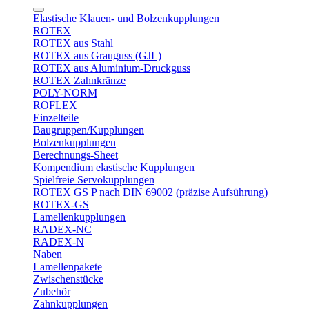
Elastische Klauen- und Bolzenkupplungen
ROTEX
ROTEX aus Stahl
ROTEX aus Grauguss (GJL)
ROTEX aus Aluminium-Druckguss
ROTEX Zahnkränze
POLY-NORM
ROFLEX
Einzelteile
Baugruppen/Kupplungen
Bolzenkupplungen
Berechnungs-Sheet
Kompendium elastische Kupplungen
Spielfreie Servokupplungen
ROTEX GS P nach DIN 69002 (präzise Aufsührung)
ROTEX-GS
Lamellenkupplungen
RADEX-NC
RADEX-N
Naben
Lamellenpakete
Zwischenstücke
Zubehör
Zahnkupplungen