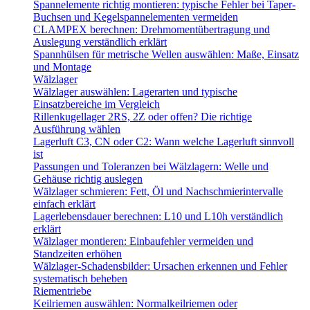
Spannelemente richtig montieren: typische Fehler bei Taper-
Buchsen und Kegelspannelementen vermeiden
CLAMPEX berechnen: Drehmomentübertragung und
Auslegung verständlich erklärt
Spannhülsen für metrische Wellen auswählen: Maße, Einsatz
und Montage
Wälzlager
Wälzlager auswählen: Lagerarten und typische
Einsatzbereiche im Vergleich
Rillenkugellager 2RS, 2Z oder offen? Die richtige
Ausführung wählen
Lagerluft C3, CN oder C2: Wann welche Lagerluft sinnvoll
ist
Passungen und Toleranzen bei Wälzlagern: Welle und
Gehäuse richtig auslegen
Wälzlager schmieren: Fett, Öl und Nachschmierintervalle
einfach erklärt
Lagerlebensdauer berechnen: L10 und L10h verständlich
erklärt
Wälzlager montieren: Einbaufehler vermeiden und
Standzeiten erhöhen
Wälzlager-Schadensbilder: Ursachen erkennen und Fehler
systematisch beheben
Riementriebe
Keilriemen auswählen: Normalkeilriemen oder