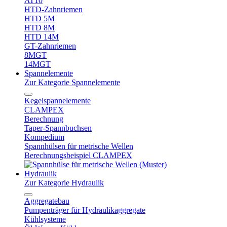
AT10
HTD-Zahnriemen
HTD 5M
HTD 8M
HTD 14M
GT-Zahnriemen
8MGT
14MGT
Spannelemente
Zur Kategorie Spannelemente
Kegelspannelemente
CLAMPEX
Berechnung
Taper-Spannbuchsen
Kompedium
Spannhülsen für metrische Wellen
Berechnungsbeispiel CLAMPEX
Hydraulik
Zur Kategorie Hydraulik
Aggregatebau
Pumpenträger für Hydraulikaggregate
Kühlsysteme