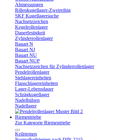
Abmessungen
Rillenkugellager-Zweireihig
SKF Kugellagersuche
Nachsetzzeichen
Kegelrollenlager
Dauerfestigkeit
Zylinderrollenlager
Bauart N
Bauart NJ
Bauart NU
Bauart NUP
Nachsetzzeichen für Zylinderrollenlager
Pendelrollenlager
Stehlagereinheiten
Flanschlagereinheiten
Lager-Lebensdauer
Schrägkugellager
Nadelhülsen
Nadellager
Riementriebe
Zur Kategorie Riementriebe
Keilriemen
Normalkeilriemen nach DIN 2215