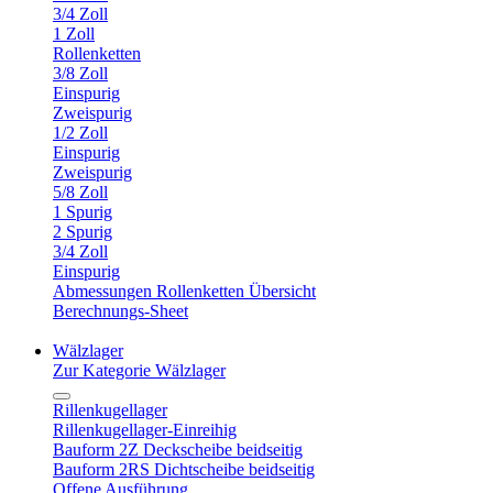
3/4 Zoll
1 Zoll
Rollenketten
3/8 Zoll
Einspurig
Zweispurig
1/2 Zoll
Einspurig
Zweispurig
5/8 Zoll
1 Spurig
2 Spurig
3/4 Zoll
Einspurig
Abmessungen Rollenketten Übersicht
Berechnungs-Sheet
Wälzlager
Zur Kategorie Wälzlager
Rillenkugellager
Rillenkugellager-Einreihig
Bauform 2Z Deckscheibe beidseitig
Bauform 2RS Dichtscheibe beidseitig
Offene Ausführung