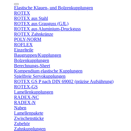
Elastische Klauen- und Bolzenkupplungen
ROTEX
ROTEX aus Stahl
ROTEX aus Grauguss (GJL)
ROTEX aus Aluminium-Druckguss
ROTEX Zahnkränze
POLY-NORM
ROFLEX
Einzelteile
Baugruppen/Kupplungen
Bolzenkupplungen
Berechnungs-Sheet
Kompendium elastische Kupplungen
Spielfreie Servokupplungen
ROTEX GS P nach DIN 69002 (präzise Aufsührung)
ROTEX-GS
Lamellenkupplungen
RADEX-NC
RADEX-N
Naben
Lamellenpakete
Zwischenstücke
Zubehör
Zahnkupplungen