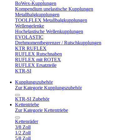
BoWex-Kupplungen
Kompendium unelastische Kupplungen
Metallbalgkupplungen
TOOLFLEX Metallbalgkupplungen
Wellengelenke
Hochelastische Wellenkupplungen
EVOLASTIC
Drehmomentbegrenzer / Rutschkupplungen
KTR RUFLEX
RUFLEX Rutschnaben
RUFLEX mit ROTEX
RUFLEX Ersatzteile
KTR-SI
Kupplungszubehör
Zur Kategorie Kupplungszubehör
KTR-SI Zubehör
Kettentriebe
Zur Kategorie Kettentriebe
Kettenräder
3/8 Zoll
1/2 Zoll
5/8 Zoll