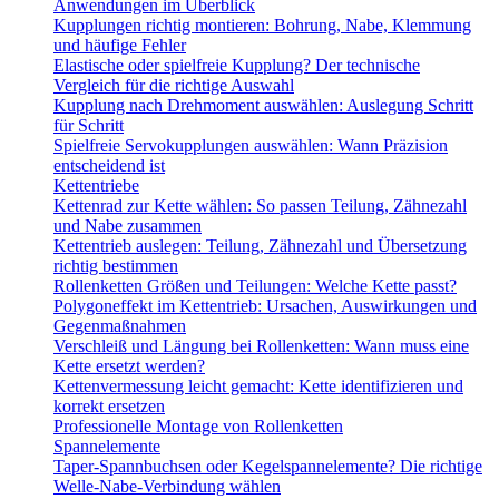
Anwendungen im Überblick
Kupplungen richtig montieren: Bohrung, Nabe, Klemmung
und häufige Fehler
Elastische oder spielfreie Kupplung? Der technische
Vergleich für die richtige Auswahl
Kupplung nach Drehmoment auswählen: Auslegung Schritt
für Schritt
Spielfreie Servokupplungen auswählen: Wann Präzision
entscheidend ist
Kettentriebe
Kettenrad zur Kette wählen: So passen Teilung, Zähnezahl
und Nabe zusammen
Kettentrieb auslegen: Teilung, Zähnezahl und Übersetzung
richtig bestimmen
Rollenketten Größen und Teilungen: Welche Kette passt?
Polygoneffekt im Kettentrieb: Ursachen, Auswirkungen und
Gegenmaßnahmen
Verschleiß und Längung bei Rollenketten: Wann muss eine
Kette ersetzt werden?
Kettenvermessung leicht gemacht: Kette identifizieren und
korrekt ersetzen
Professionelle Montage von Rollenketten
Spannelemente
Taper-Spannbuchsen oder Kegelspannelemente? Die richtige
Welle-Nabe-Verbindung wählen