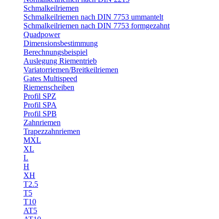
Schmalkeilriemen
Schmalkeilriemen nach DIN 7753 ummantelt
Schmalkeilriemen nach DIN 7753 formgezahnt
Quadpower
Dimensionsbestimmung
Berechnungsbeispiel
Auslegung Riementrieb
Variatorriemen/Breitkeilriemen
Gates Multispeed
Riemenscheiben
Profil SPZ
Profil SPA
Profil SPB
Zahnriemen
Trapezzahnriemen
MXL
XL
L
H
XH
T2.5
T5
T10
AT5