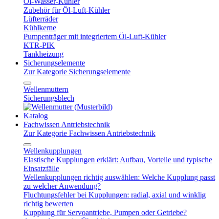
Öl-Wasser-Kühler
Zubehör für Öl-Luft-Kühler
Lüfterräder
Kühlkerne
Pumpenträger mit integriertem Öl-Luft-Kühler
KTR-PIK
Tankheizung
Sicherungselemente
Zur Kategorie Sicherungselemente
Wellenmuttern
Sicherungsblech
Katalog
Fachwissen Antriebstechnik
Zur Kategorie Fachwissen Antriebstechnik
Wellenkupplungen
Elastische Kupplungen erklärt: Aufbau, Vorteile und typische
Einsatzfälle
Wellenkupplungen richtig auswählen: Welche Kupplung passt
zu welcher Anwendung?
Fluchtungsfehler bei Kupplungen: radial, axial und winklig
richtig bewerten
Kupplung für Servoantriebe, Pumpen oder Getriebe?