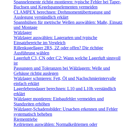
Spannelemente richtig montieren: typische Fehler bei Taper-
Buchsen und Kegelspannelementen vermeiden
CLAMPEX berechnen: Drehmomentübertragung und
Auslegung verständlich erklärt
Spannhülsen für metrische Wellen auswählen: Maße, Einsatz
und Montage
Wälzlager
Wälzlager auswählen: Lagerarten und typische
Einsatzbereiche im Vergleich
Rillenkugellager 2RS, 2Z oder offen? Die richtige
Ausführung wählen
Lagerluft C3, CN oder C2: Wann welche Lagerluft sinnvoll
ist
Passungen und Toleranzen bei Wälzlagern: Welle und
Gehäuse richtig auslegen
Wälzlager schmieren: Fett, Öl und Nachschmierintervalle
einfach erklärt
Lagerlebensdauer berechnen: L10 und L10h verständlich
erklärt
Wälzlager montieren: Einbaufehler vermeiden und
Standzeiten erhöhen
Wälzlager-Schadensbilder: Ursachen erkennen und Fehler
systematisch beheben
Riementriebe
Keilriemen auswählen: Normalkeilriemen oder