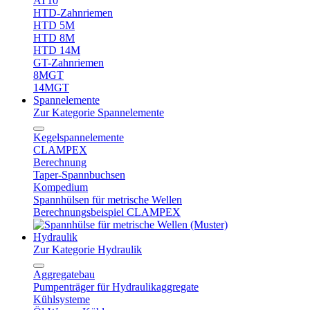
AT10
HTD-Zahnriemen
HTD 5M
HTD 8M
HTD 14M
GT-Zahnriemen
8MGT
14MGT
Spannelemente
Zur Kategorie Spannelemente
Kegelspannelemente
CLAMPEX
Berechnung
Taper-Spannbuchsen
Kompedium
Spannhülsen für metrische Wellen
Berechnungsbeispiel CLAMPEX
Hydraulik
Zur Kategorie Hydraulik
Aggregatebau
Pumpenträger für Hydraulikaggregate
Kühlsysteme