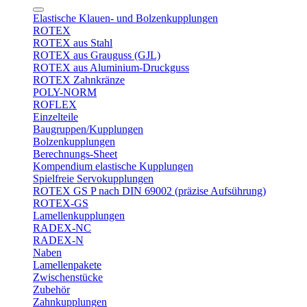
Elastische Klauen- und Bolzenkupplungen
ROTEX
ROTEX aus Stahl
ROTEX aus Grauguss (GJL)
ROTEX aus Aluminium-Druckguss
ROTEX Zahnkränze
POLY-NORM
ROFLEX
Einzelteile
Baugruppen/Kupplungen
Bolzenkupplungen
Berechnungs-Sheet
Kompendium elastische Kupplungen
Spielfreie Servokupplungen
ROTEX GS P nach DIN 69002 (präzise Aufsührung)
ROTEX-GS
Lamellenkupplungen
RADEX-NC
RADEX-N
Naben
Lamellenpakete
Zwischenstücke
Zubehör
Zahnkupplungen