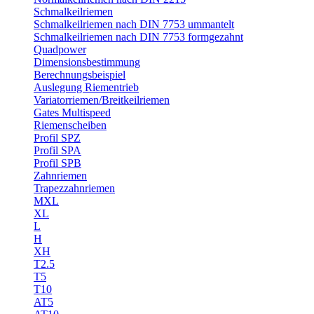
Schmalkeilriemen
Schmalkeilriemen nach DIN 7753 ummantelt
Schmalkeilriemen nach DIN 7753 formgezahnt
Quadpower
Dimensionsbestimmung
Berechnungsbeispiel
Auslegung Riementrieb
Variatorriemen/Breitkeilriemen
Gates Multispeed
Riemenscheiben
Profil SPZ
Profil SPA
Profil SPB
Zahnriemen
Trapezzahnriemen
MXL
XL
L
H
XH
T2.5
T5
T10
AT5