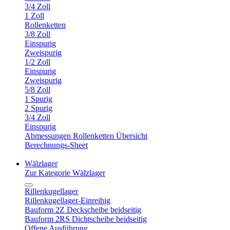
3/4 Zoll
1 Zoll
Rollenketten
3/8 Zoll
Einspurig
Zweispurig
1/2 Zoll
Einspurig
Zweispurig
5/8 Zoll
1 Spurig
2 Spurig
3/4 Zoll
Einspurig
Abmessungen Rollenketten Übersicht
Berechnungs-Sheet
Wälzlager
Zur Kategorie Wälzlager
Rillenkugellager
Rillenkugellager-Einreihig
Bauform 2Z Deckscheibe beidseitig
Bauform 2RS Dichtscheibe beidseitig
Offene Ausführung