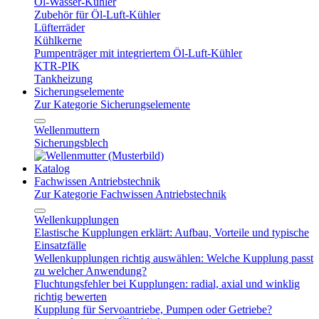
Öl-Wasser-Kühler
Zubehör für Öl-Luft-Kühler
Lüfterräder
Kühlkerne
Pumpenträger mit integriertem Öl-Luft-Kühler
KTR-PIK
Tankheizung
Sicherungselemente
Zur Kategorie Sicherungselemente
Wellenmuttern
Sicherungsblech
Katalog
Fachwissen Antriebstechnik
Zur Kategorie Fachwissen Antriebstechnik
Wellenkupplungen
Elastische Kupplungen erklärt: Aufbau, Vorteile und typische
Einsatzfälle
Wellenkupplungen richtig auswählen: Welche Kupplung passt
zu welcher Anwendung?
Fluchtungsfehler bei Kupplungen: radial, axial und winklig
richtig bewerten
Kupplung für Servoantriebe, Pumpen oder Getriebe?