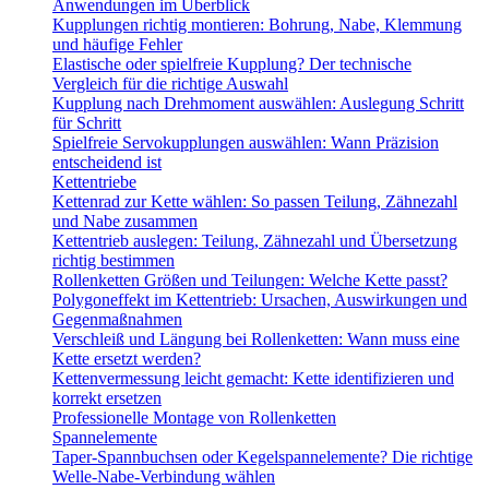
Anwendungen im Überblick
Kupplungen richtig montieren: Bohrung, Nabe, Klemmung
und häufige Fehler
Elastische oder spielfreie Kupplung? Der technische
Vergleich für die richtige Auswahl
Kupplung nach Drehmoment auswählen: Auslegung Schritt
für Schritt
Spielfreie Servokupplungen auswählen: Wann Präzision
entscheidend ist
Kettentriebe
Kettenrad zur Kette wählen: So passen Teilung, Zähnezahl
und Nabe zusammen
Kettentrieb auslegen: Teilung, Zähnezahl und Übersetzung
richtig bestimmen
Rollenketten Größen und Teilungen: Welche Kette passt?
Polygoneffekt im Kettentrieb: Ursachen, Auswirkungen und
Gegenmaßnahmen
Verschleiß und Längung bei Rollenketten: Wann muss eine
Kette ersetzt werden?
Kettenvermessung leicht gemacht: Kette identifizieren und
korrekt ersetzen
Professionelle Montage von Rollenketten
Spannelemente
Taper-Spannbuchsen oder Kegelspannelemente? Die richtige
Welle-Nabe-Verbindung wählen