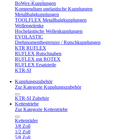
BoWex-Kupplungen
Kompendium unelastische Kupplungen
Metallbalgkupplungen
TOOLFLEX Metallbalgkupplungen
Wellengelenke
Hochelastische Wellenkupplungen
EVOLASTIC
Drehmomentbegrenzer / Rutschkupplungen
KTR RUFLEX
RUFLEX Rutschnaben
RUFLEX mit ROTEX
RUFLEX Ersatzteile
KTR-SI
Kupplungszubehör
Zur Kategorie Kupplungszubehör
KTR-SI Zubehör
Kettentriebe
Zur Kategorie Kettentriebe
Kettenräder
3/8 Zoll
1/2 Zoll
5/8 Zoll