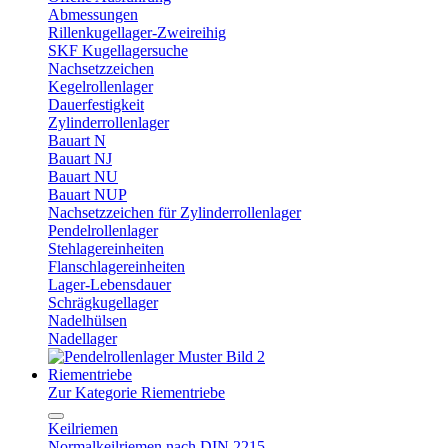
Abmessungen
Rillenkugellager-Zweireihig
SKF Kugellagersuche
Nachsetzzeichen
Kegelrollenlager
Dauerfestigkeit
Zylinderrollenlager
Bauart N
Bauart NJ
Bauart NU
Bauart NUP
Nachsetzzeichen für Zylinderrollenlager
Pendelrollenlager
Stehlagereinheiten
Flanschlagereinheiten
Lager-Lebensdauer
Schrägkugellager
Nadelhülsen
Nadellager
Riementriebe
Zur Kategorie Riementriebe
Keilriemen
Normalkeilriemen nach DIN 2215