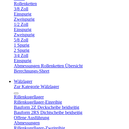
Rollenketten
3/8 Zoll
Einspurig
Zweispurig
1/2 Zoll
Einspurig
Zweispurig
5/8 Zoll
1 Spurig
2 Spurig
3/4 Zoll
Einspurig
Abmessungen Rollenketten Übersicht
Berechnungs-Sheet
Wälzlager
Zur Kategorie Wälzlager
Rillenkugellager
Rillenkugellager-Einreihig
Bauform 2Z Deckscheibe beidseitig
Bauform 2RS Dichtscheibe beidseitig
Offene Ausführung
Abmessungen
Rillenkugellager-Zweireihig