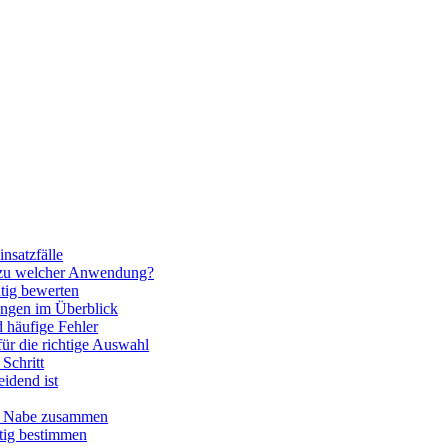
nsatzfälle
 zu welcher Anwendung?
htig bewerten
ngen im Überblick
 häufige Fehler
für die richtige Auswahl
Schritt
idend ist
nd Nabe zusammen
htig bestimmen