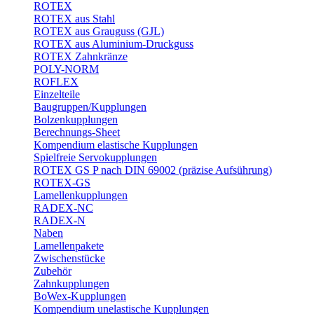
ROTEX
ROTEX aus Stahl
ROTEX aus Grauguss (GJL)
ROTEX aus Aluminium-Druckguss
ROTEX Zahnkränze
POLY-NORM
ROFLEX
Einzelteile
Baugruppen/Kupplungen
Bolzenkupplungen
Berechnungs-Sheet
Kompendium elastische Kupplungen
Spielfreie Servokupplungen
ROTEX GS P nach DIN 69002 (präzise Aufsührung)
ROTEX-GS
Lamellenkupplungen
RADEX-NC
RADEX-N
Naben
Lamellenpakete
Zwischenstücke
Zubehör
Zahnkupplungen
BoWex-Kupplungen
Kompendium unelastische Kupplungen