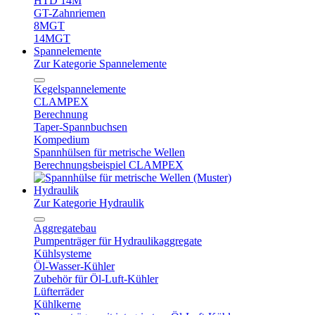
HTD 14M
GT-Zahnriemen
8MGT
14MGT
Spannelemente
Zur Kategorie Spannelemente
Kegelspannelemente
CLAMPEX
Berechnung
Taper-Spannbuchsen
Kompedium
Spannhülsen für metrische Wellen
Berechnungsbeispiel CLAMPEX
Hydraulik
Zur Kategorie Hydraulik
Aggregatebau
Pumpenträger für Hydraulikaggregate
Kühlsysteme
Öl-Wasser-Kühler
Zubehör für Öl-Luft-Kühler
Lüfterräder
Kühlkerne