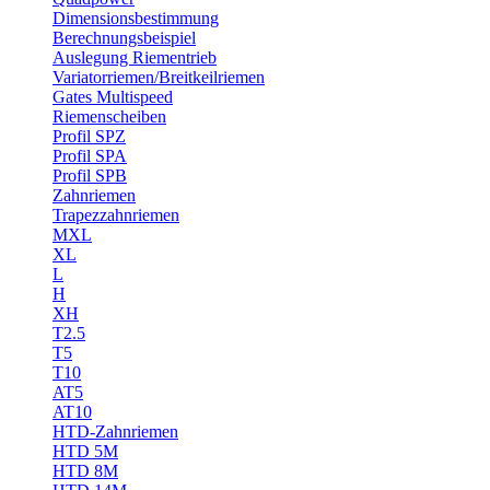
Dimensionsbestimmung
Berechnungsbeispiel
Auslegung Riementrieb
Variatorriemen/Breitkeilriemen
Gates Multispeed
Riemenscheiben
Profil SPZ
Profil SPA
Profil SPB
Zahnriemen
Trapezzahnriemen
MXL
XL
L
H
XH
T2.5
T5
T10
AT5
AT10
HTD-Zahnriemen
HTD 5M
HTD 8M