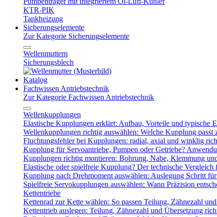
Pumpenträger mit integriertem Öl-Luft-Kühler
KTR-PIK
Tankheizung
Sicherungselemente
Zur Kategorie Sicherungselemente
Wellenmuttern
Sicherungsblech
Katalog
Fachwissen Antriebstechnik
Zur Kategorie Fachwissen Antriebstechnik
Wellenkupplungen
Elastische Kupplungen erklärt: Aufbau, Vorteile und typische Ei
Wellenkupplungen richtig auswählen: Welche Kupplung passt
Fluchtungsfehler bei Kupplungen: radial, axial und winklig ric
Kupplung für Servoantriebe, Pumpen oder Getriebe? Anwendu
Kupplungen richtig montieren: Bohrung, Nabe, Klemmung und
Elastische oder spielfreie Kupplung? Der technische Vergleich 
Kupplung nach Drehmoment auswählen: Auslegung Schritt für 
Spielfreie Servokupplungen auswählen: Wann Präzision entsche
Kettentriebe
Kettenrad zur Kette wählen: So passen Teilung, Zähnezahl u
Kettentrieb auslegen: Teilung, Zähnezahl und Übersetzung ric