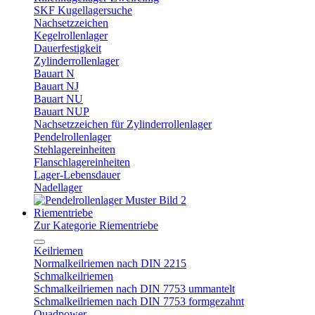
SKF Kugellagersuche
Nachsetzzeichen
Kegelrollenlager
Dauerfestigkeit
Zylinderrollenlager
Bauart N
Bauart NJ
Bauart NU
Bauart NUP
Nachsetzzeichen für Zylinderrollenlager
Pendelrollenlager
Stehlagereinheiten
Flanschlagereinheiten
Lager-Lebensdauer
Nadellager
Riementriebe
Zur Kategorie Riementriebe
Keilriemen
Normalkeilriemen nach DIN 2215
Schmalkeilriemen
Schmalkeilriemen nach DIN 7753 ummantelt
Schmalkeilriemen nach DIN 7753 formgezahnt
Quadpower