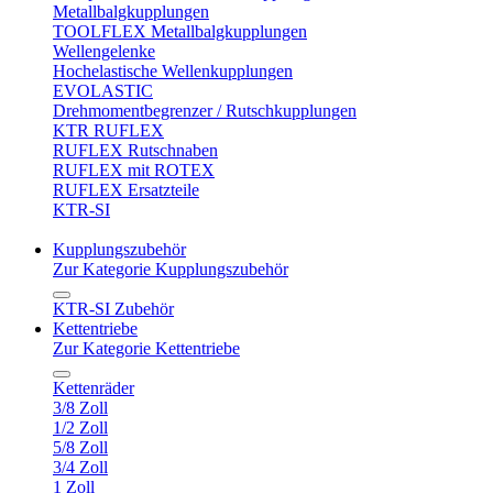
Metallbalgkupplungen
TOOLFLEX Metallbalgkupplungen
Wellengelenke
Hochelastische Wellenkupplungen
EVOLASTIC
Drehmomentbegrenzer / Rutschkupplungen
KTR RUFLEX
RUFLEX Rutschnaben
RUFLEX mit ROTEX
RUFLEX Ersatzteile
KTR-SI
Kupplungszubehör
Zur Kategorie Kupplungszubehör
KTR-SI Zubehör
Kettentriebe
Zur Kategorie Kettentriebe
Kettenräder
3/8 Zoll
1/2 Zoll
5/8 Zoll
3/4 Zoll
1 Zoll