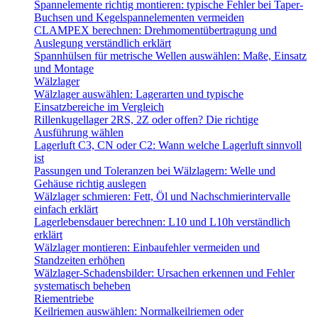
Spannelemente richtig montieren: typische Fehler bei Taper-
Buchsen und Kegelspannelementen vermeiden
CLAMPEX berechnen: Drehmomentübertragung und
Auslegung verständlich erklärt
Spannhülsen für metrische Wellen auswählen: Maße, Einsatz
und Montage
Wälzlager
Wälzlager auswählen: Lagerarten und typische
Einsatzbereiche im Vergleich
Rillenkugellager 2RS, 2Z oder offen? Die richtige
Ausführung wählen
Lagerluft C3, CN oder C2: Wann welche Lagerluft sinnvoll
ist
Passungen und Toleranzen bei Wälzlagern: Welle und
Gehäuse richtig auslegen
Wälzlager schmieren: Fett, Öl und Nachschmierintervalle
einfach erklärt
Lagerlebensdauer berechnen: L10 und L10h verständlich
erklärt
Wälzlager montieren: Einbaufehler vermeiden und
Standzeiten erhöhen
Wälzlager-Schadensbilder: Ursachen erkennen und Fehler
systematisch beheben
Riementriebe
Keilriemen auswählen: Normalkeilriemen oder