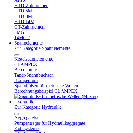
AT10
HTD-Zahnriemen
HTD 5M
HTD 8M
HTD 14M
GT-Zahnriemen
8MGT
14MGT
Spannelemente
Zur Kategorie Spannelemente
Kegelspannelemente
CLAMPEX
Berechnung
Taper-Spannbuchsen
Kompedium
Spannhülsen für metrische Wellen
Berechnungsbeispiel CLAMPEX
Hydraulik
Zur Kategorie Hydraulik
Aggregatebau
Pumpenträger für Hydraulikaggregate
Kühlsysteme