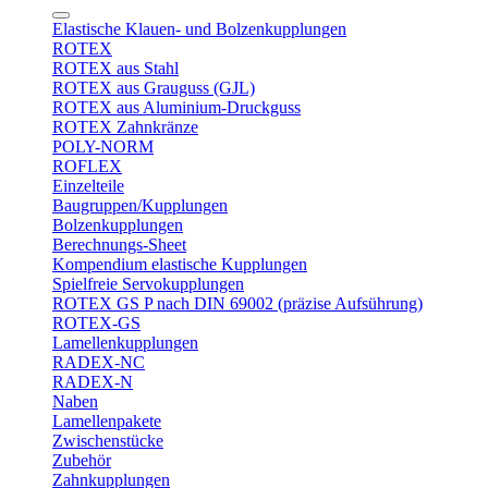
Elastische Klauen- und Bolzenkupplungen
ROTEX
ROTEX aus Stahl
ROTEX aus Grauguss (GJL)
ROTEX aus Aluminium-Druckguss
ROTEX Zahnkränze
POLY-NORM
ROFLEX
Einzelteile
Baugruppen/Kupplungen
Bolzenkupplungen
Berechnungs-Sheet
Kompendium elastische Kupplungen
Spielfreie Servokupplungen
ROTEX GS P nach DIN 69002 (präzise Aufsührung)
ROTEX-GS
Lamellenkupplungen
RADEX-NC
RADEX-N
Naben
Lamellenpakete
Zwischenstücke
Zubehör
Zahnkupplungen