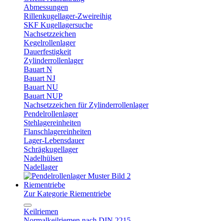
Abmessungen
Rillenkugellager-Zweireihig
SKF Kugellagersuche
Nachsetzzeichen
Kegelrollenlager
Dauerfestigkeit
Zylinderrollenlager
Bauart N
Bauart NJ
Bauart NU
Bauart NUP
Nachsetzzeichen für Zylinderrollenlager
Pendelrollenlager
Stehlagereinheiten
Flanschlagereinheiten
Lager-Lebensdauer
Schrägkugellager
Nadelhülsen
Nadellager
Riementriebe
Zur Kategorie Riementriebe
Keilriemen
Normalkeilriemen nach DIN 2215