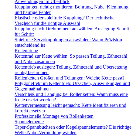
Anwendungen im Überblick
Kupplungen richtig montieren: Bohrung, Nabe, Klemmung
und häufige Fehler
Elastische oder spielfreie Kupplung? Der technische
Vergleich für die richtige Auswahl
Kupplung nach Drehmoment auswählen: Auslegung Schritt
für Schritt
Spielfreie Servokupplungen auswählen: Wann Präzision
entscheidend ist
Kettentriebe
Kettenrad zur Kette wählen: So passen Teilung, Zähnezahl
und Nabe zusammen
Kettentrieb auslegen: Teilung, Zähnezahl und Übersetzung
richtig bestimmen
Rollenketten Größen und Teilungen: Welche Kette passt?
Polygoneffekt im Kettentrieb: Ursachen, Auswirkungen und
Gegenmaßnahmen
Verschleiß und Längung bei Rollenketten: Wann muss eine
Kette ersetzt werden?
Kettenvermessung leicht gemacht: Kette identifizieren und
korrekt ersetzen
Professionelle Montage von Rollenketten
Spannelemente
Taper-Spannbuchsen oder Kegelspannelemente? Die richtige
Welle-Nabe-Verbindung wählen