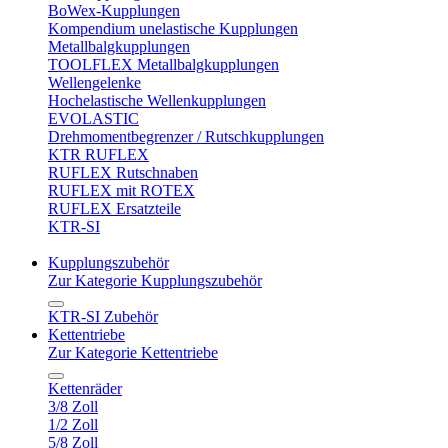
BoWex-Kupplungen
Kompendium unelastische Kupplungen
Metallbalgkupplungen
TOOLFLEX Metallbalgkupplungen
Wellengelenke
Hochelastische Wellenkupplungen
EVOLASTIC
Drehmomentbegrenzer / Rutschkupplungen
KTR RUFLEX
RUFLEX Rutschnaben
RUFLEX mit ROTEX
RUFLEX Ersatzteile
KTR-SI
Kupplungszubehör
Zur Kategorie Kupplungszubehör
KTR-SI Zubehör
Kettentriebe
Zur Kategorie Kettentriebe
Kettenräder
3/8 Zoll
1/2 Zoll
5/8 Zoll