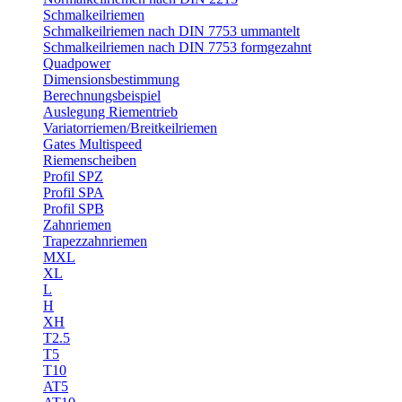
Schmalkeilriemen
Schmalkeilriemen nach DIN 7753 ummantelt
Schmalkeilriemen nach DIN 7753 formgezahnt
Quadpower
Dimensionsbestimmung
Berechnungsbeispiel
Auslegung Riementrieb
Variatorriemen/Breitkeilriemen
Gates Multispeed
Riemenscheiben
Profil SPZ
Profil SPA
Profil SPB
Zahnriemen
Trapezzahnriemen
MXL
XL
L
H
XH
T2.5
T5
T10
AT5