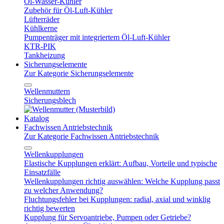
Öl-Wasser-Kühler
Zubehör für Öl-Luft-Kühler
Lüfterräder
Kühlkerne
Pumpenträger mit integriertem Öl-Luft-Kühler
KTR-PIK
Tankheizung
Sicherungselemente
Zur Kategorie Sicherungselemente
Wellenmuttern
Sicherungsblech
Katalog
Fachwissen Antriebstechnik
Zur Kategorie Fachwissen Antriebstechnik
Wellenkupplungen
Elastische Kupplungen erklärt: Aufbau, Vorteile und typische
Einsatzfälle
Wellenkupplungen richtig auswählen: Welche Kupplung passt
zu welcher Anwendung?
Fluchtungsfehler bei Kupplungen: radial, axial und winklig
richtig bewerten
Kupplung für Servoantriebe, Pumpen oder Getriebe?