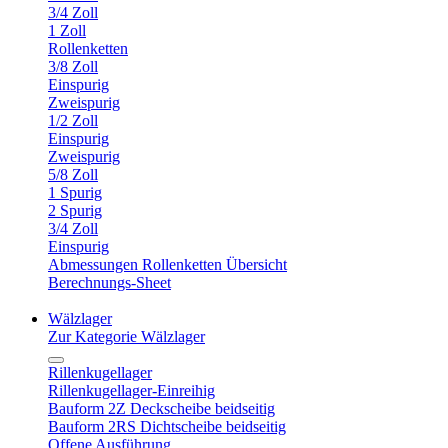
3/4 Zoll
1 Zoll
Rollenketten
3/8 Zoll
Einspurig
Zweispurig
1/2 Zoll
Einspurig
Zweispurig
5/8 Zoll
1 Spurig
2 Spurig
3/4 Zoll
Einspurig
Abmessungen Rollenketten Übersicht
Berechnungs-Sheet
Wälzlager
Zur Kategorie Wälzlager
Rillenkugellager
Rillenkugellager-Einreihig
Bauform 2Z Deckscheibe beidseitig
Bauform 2RS Dichtscheibe beidseitig
Offene Ausführung