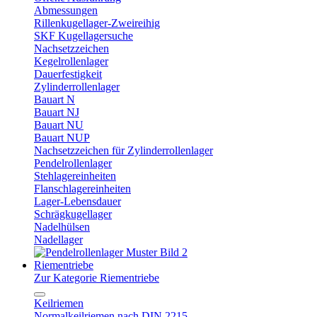
Abmessungen
Rillenkugellager-Zweireihig
SKF Kugellagersuche
Nachsetzzeichen
Kegelrollenlager
Dauerfestigkeit
Zylinderrollenlager
Bauart N
Bauart NJ
Bauart NU
Bauart NUP
Nachsetzzeichen für Zylinderrollenlager
Pendelrollenlager
Stehlagereinheiten
Flanschlagereinheiten
Lager-Lebensdauer
Schrägkugellager
Nadelhülsen
Nadellager
Riementriebe
Zur Kategorie Riementriebe
Keilriemen
Normalkeilriemen nach DIN 2215