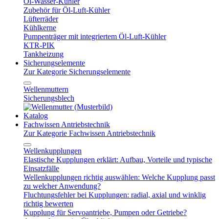
Öl-Wasser-Kühler
Zubehör für Öl-Luft-Kühler
Lüfterräder
Kühlkerne
Pumpenträger mit integriertem Öl-Luft-Kühler
KTR-PIK
Tankheizung
Sicherungselemente
Zur Kategorie Sicherungselemente
Wellenmuttern
Sicherungsblech
Katalog
Fachwissen Antriebstechnik
Zur Kategorie Fachwissen Antriebstechnik
Wellenkupplungen
Elastische Kupplungen erklärt: Aufbau, Vorteile und typische
Einsatzfälle
Wellenkupplungen richtig auswählen: Welche Kupplung passt
zu welcher Anwendung?
Fluchtungsfehler bei Kupplungen: radial, axial und winklig
richtig bewerten
Kupplung für Servoantriebe, Pumpen oder Getriebe?