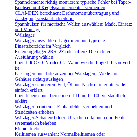
Spannelemente richtig montieren: typische Fehler bei Taper-
Buchsen und Kegelspannelementen vermeiden
CLAMPEX berechnen: Drehmomentübertragung und
Auslegung verständlich erklärt
Spannhülsen für metrische Wellen auswählen: Maße, Einsatz
und Montage
Wälzlager
Wälzlager auswählen: Lagerarten und typische
Einsatzbereiche im Vergleich
Rillenkugellager 2RS, 2Z oder offen? Die richtige
Ausführung wählen
Lagerluft C3, CN oder C2: Wann welche Lagerluft sinnvoll
ist
Passungen und Toleranzen bei Wälzlagern: Welle und
Gehäuse richtig auslegen
Wälzlager schmieren: Fett, Öl und Nachschmierintervalle
einfach erklärt
Lagerlebensdauer berechnen: L10 und L10h verständlich
erklärt
Wälzlager montieren: Einbaufehler vermeiden und
Standzeiten erhöhen
Wälzlager-Schadensbilder: Ursachen erkennen und Fehler
systematisch beheben
Riementriebe
Keilriemen auswählen: Normalkeilriemen oder