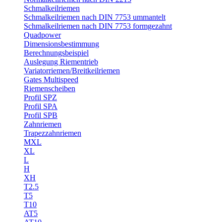
Schmalkeilriemen
Schmalkeilriemen nach DIN 7753 ummantelt
Schmalkeilriemen nach DIN 7753 formgezahnt
Quadpower
Dimensionsbestimmung
Berechnungsbeispiel
Auslegung Riementrieb
Variatorriemen/Breitkeilriemen
Gates Multispeed
Riemenscheiben
Profil SPZ
Profil SPA
Profil SPB
Zahnriemen
Trapezzahnriemen
MXL
XL
L
H
XH
T2.5
T5
T10
AT5