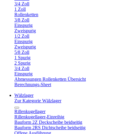
3/4 Zoll
1 Zoll
Rollenketten
3/8 Zoll
Einspurig
Zweispurig
1/2 Zoll
Einspurig
Zweispurig
5/8 Zoll
1 Spurig
2 Spurig
3/4 Zoll
Einspurig
Abmessungen Rollenketten Übersicht
Berechnungs-Sheet
Wälzlager
Zur Kategorie Wälzlager
Rillenkugellager
Rillenkugellager-Einreihig
Bauform 2Z Deckscheibe beidseitig
Bauform 2RS Dichtscheibe beidseitig
Offene Ausführung