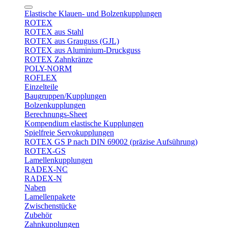
Elastische Klauen- und Bolzenkupplungen
ROTEX
ROTEX aus Stahl
ROTEX aus Grauguss (GJL)
ROTEX aus Aluminium-Druckguss
ROTEX Zahnkränze
POLY-NORM
ROFLEX
Einzelteile
Baugruppen/Kupplungen
Bolzenkupplungen
Berechnungs-Sheet
Kompendium elastische Kupplungen
Spielfreie Servokupplungen
ROTEX GS P nach DIN 69002 (präzise Aufsührung)
ROTEX-GS
Lamellenkupplungen
RADEX-NC
RADEX-N
Naben
Lamellenpakete
Zwischenstücke
Zubehör
Zahnkupplungen