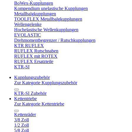
BoWex-Kupplungen
Kompendium unelastische Kupplungen
Metallbalgkupplungen
TOOLFLEX Metallbalgkupplungen
Wellengelenke
Hochelastische Wellenkupplungen
EVOLASTIC
Drehmomentbegrenzer / Rutschkupplungen
KTR RUFLEX
RUFLEX Rutschnaben
RUFLEX mit ROTEX
RUFLEX Ersatzteile
KTR-SI
Kupplungszubehör
Zur Kategorie Kupplungszubehör
KTR-SI Zubehör
Kettentriebe
Zur Kategorie Kettentriebe
Kettenräder
3/8 Zoll
1/2 Zoll
5/8 Zoll