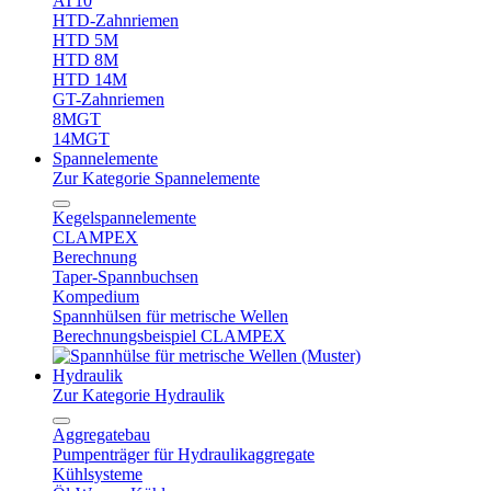
AT10
HTD-Zahnriemen
HTD 5M
HTD 8M
HTD 14M
GT-Zahnriemen
8MGT
14MGT
Spannelemente
Zur Kategorie Spannelemente
Kegelspannelemente
CLAMPEX
Berechnung
Taper-Spannbuchsen
Kompedium
Spannhülsen für metrische Wellen
Berechnungsbeispiel CLAMPEX
Hydraulik
Zur Kategorie Hydraulik
Aggregatebau
Pumpenträger für Hydraulikaggregate
Kühlsysteme