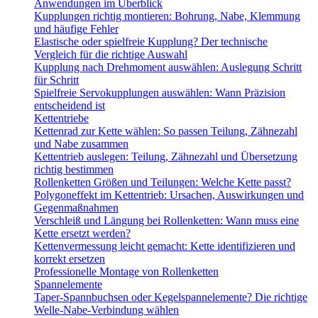
Anwendungen im Überblick
Kupplungen richtig montieren: Bohrung, Nabe, Klemmung
und häufige Fehler
Elastische oder spielfreie Kupplung? Der technische
Vergleich für die richtige Auswahl
Kupplung nach Drehmoment auswählen: Auslegung Schritt
für Schritt
Spielfreie Servokupplungen auswählen: Wann Präzision
entscheidend ist
Kettentriebe
Kettenrad zur Kette wählen: So passen Teilung, Zähnezahl
und Nabe zusammen
Kettentrieb auslegen: Teilung, Zähnezahl und Übersetzung
richtig bestimmen
Rollenketten Größen und Teilungen: Welche Kette passt?
Polygoneffekt im Kettentrieb: Ursachen, Auswirkungen und
Gegenmaßnahmen
Verschleiß und Längung bei Rollenketten: Wann muss eine
Kette ersetzt werden?
Kettenvermessung leicht gemacht: Kette identifizieren und
korrekt ersetzen
Professionelle Montage von Rollenketten
Spannelemente
Taper-Spannbuchsen oder Kegelspannelemente? Die richtige
Welle-Nabe-Verbindung wählen