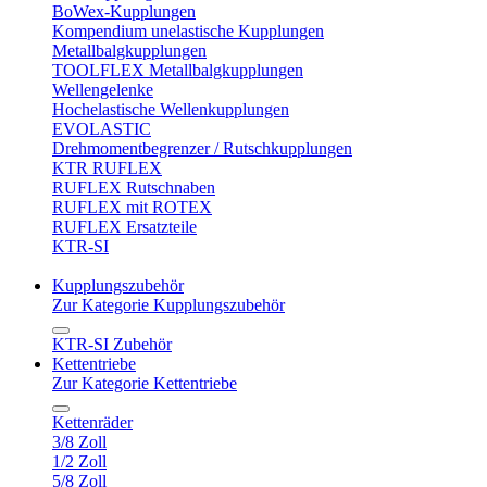
BoWex-Kupplungen
Kompendium unelastische Kupplungen
Metallbalgkupplungen
TOOLFLEX Metallbalgkupplungen
Wellengelenke
Hochelastische Wellenkupplungen
EVOLASTIC
Drehmomentbegrenzer / Rutschkupplungen
KTR RUFLEX
RUFLEX Rutschnaben
RUFLEX mit ROTEX
RUFLEX Ersatzteile
KTR-SI
Kupplungszubehör
Zur Kategorie Kupplungszubehör
KTR-SI Zubehör
Kettentriebe
Zur Kategorie Kettentriebe
Kettenräder
3/8 Zoll
1/2 Zoll
5/8 Zoll