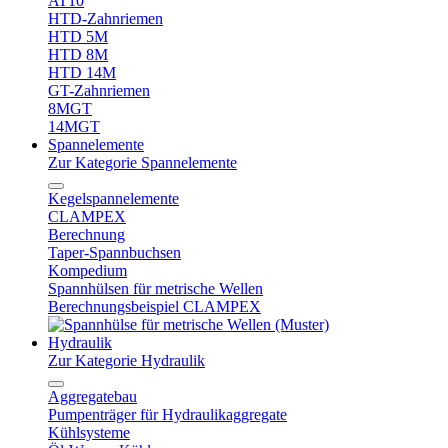
AT10
HTD-Zahnriemen
HTD 5M
HTD 8M
HTD 14M
GT-Zahnriemen
8MGT
14MGT
Spannelemente
Zur Kategorie Spannelemente
Kegelspannelemente
CLAMPEX
Berechnung
Taper-Spannbuchsen
Kompedium
Spannhülsen für metrische Wellen
Berechnungsbeispiel CLAMPEX
Hydraulik
Zur Kategorie Hydraulik
Aggregatebau
Pumpenträger für Hydraulikaggregate
Kühlsysteme