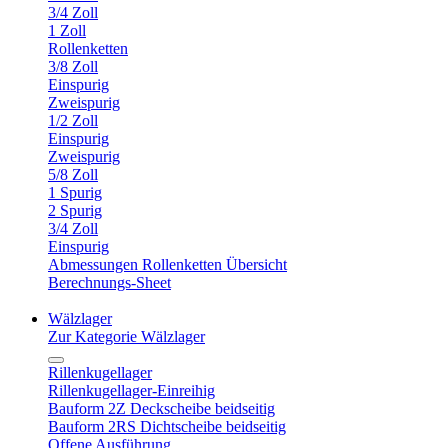
3/4 Zoll
1 Zoll
Rollenketten
3/8 Zoll
Einspurig
Zweispurig
1/2 Zoll
Einspurig
Zweispurig
5/8 Zoll
1 Spurig
2 Spurig
3/4 Zoll
Einspurig
Abmessungen Rollenketten Übersicht
Berechnungs-Sheet
Wälzlager
Zur Kategorie Wälzlager
Rillenkugellager
Rillenkugellager-Einreihig
Bauform 2Z Deckscheibe beidseitig
Bauform 2RS Dichtscheibe beidseitig
Offene Ausführung