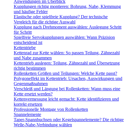
Anwendungen im Überblick
Kupplungen richtig montieren: Bohrung, Nabe, Klemmung
und häufige Fehler
Elastische oder spielfreie Kupplung? Der technische
Vergleich für die richtige Auswahl
Kupplung nach Drehmoment auswählen: Auslegung Schritt
für Schritt
Spielfreie Servokupplungen auswählen: Wann Präzision
entscheidend ist
Kettentriebe
Kettenrad zur Kette wählen: So passen Teilung, Zähnezahl
und Nabe zusammen
Kettentrieb auslegen: Teilung, Zähnezahl und Übersetzung
richtig bestimmen
Rollenketten Größen und Teilungen: Welche Kette passt?
Polygoneffekt im Kettentrieb: Ursachen, Auswirkungen und
Gegenmaßnahmen
Verschleiß und Längung bei Rollenketten: Wann muss eine
Kette ersetzt werden?
Kettenvermessung leicht gemacht: Kette identifizieren und
korrekt ersetzen
Professionelle Montage von Rollenketten
Spannelemente
Taper-Spannbuchsen oder Kegelspannelemente? Die richtige
Welle-Nabe-Verbindung wählen