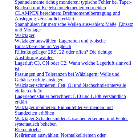
Spannelemente richtig montieren: typische Fehler bei Taper-
Buchsen und Kegelspannelementen vermeiden
CLAMPEX berechnen: Drehmomentübertragung und
Auslegung verständlich erklärt
Spannhülsen für metrische Wellen auswählen: Maße, Einsatz
und Montage
Wälzlager
Wälzlager auswählen: Lagerarten und typische
Einsatzbereiche im Vergleich
Rillenkugellager 2RS, 2Z oder offen? Die richtige
Ausführung wählen
Lagerluft C3, CN oder C2: Wann welche Lagerluft sinnvoll
ist
Passungen und Toleranzen bei Wälzlagern: Welle und
Gehäuse richtig auslegen
Wälzlager schmieren: Fett, Öl und Nachschmierintervalle
einfach erklärt
Lagerlebensdauer berechnen: L10 und L10h verständlich
erklärt
Wälzlager montieren: Einbaufehler vermeiden und
Standzeiten erhöhen
Wälzlager-Schadensbilder: Ursachen erkennen und Fehler
systematisch beheben
Riementriebe
Keilriemen auswählen: Normalkeilriemen oder