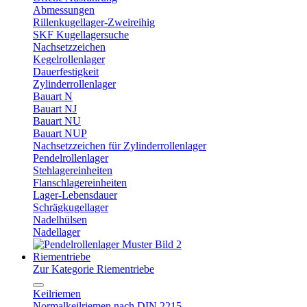
Abmessungen
Rillenkugellager-Zweireihig
SKF Kugellagersuche
Nachsetzzeichen
Kegelrollenlager
Dauerfestigkeit
Zylinderrollenlager
Bauart N
Bauart NJ
Bauart NU
Bauart NUP
Nachsetzzeichen für Zylinderrollenlager
Pendelrollenlager
Stehlagereinheiten
Flanschlagereinheiten
Lager-Lebensdauer
Schrägkugellager
Nadelhülsen
Nadellager
Riementriebe
Zur Kategorie Riementriebe
Keilriemen
Normalkeilriemen nach DIN 2215