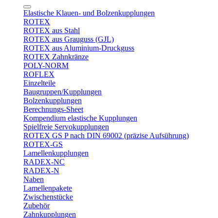
Elastische Klauen- und Bolzenkupplungen
ROTEX
ROTEX aus Stahl
ROTEX aus Grauguss (GJL)
ROTEX aus Aluminium-Druckguss
ROTEX Zahnkränze
POLY-NORM
ROFLEX
Einzelteile
Baugruppen/Kupplungen
Bolzenkupplungen
Berechnungs-Sheet
Kompendium elastische Kupplungen
Spielfreie Servokupplungen
ROTEX GS P nach DIN 69002 (präzise Aufsührung)
ROTEX-GS
Lamellenkupplungen
RADEX-NC
RADEX-N
Naben
Lamellenpakete
Zwischenstücke
Zubehör
Zahnkupplungen