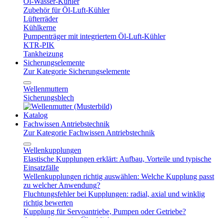
Öl-Wasser-Kühler
Zubehör für Öl-Luft-Kühler
Lüfterräder
Kühlkerne
Pumpenträger mit integriertem Öl-Luft-Kühler
KTR-PIK
Tankheizung
Sicherungselemente
Zur Kategorie Sicherungselemente
Wellenmuttern
Sicherungsblech
Katalog
Fachwissen Antriebstechnik
Zur Kategorie Fachwissen Antriebstechnik
Wellenkupplungen
Elastische Kupplungen erklärt: Aufbau, Vorteile und typische
Einsatzfälle
Wellenkupplungen richtig auswählen: Welche Kupplung passt
zu welcher Anwendung?
Fluchtungsfehler bei Kupplungen: radial, axial und winklig
richtig bewerten
Kupplung für Servoantriebe, Pumpen oder Getriebe?