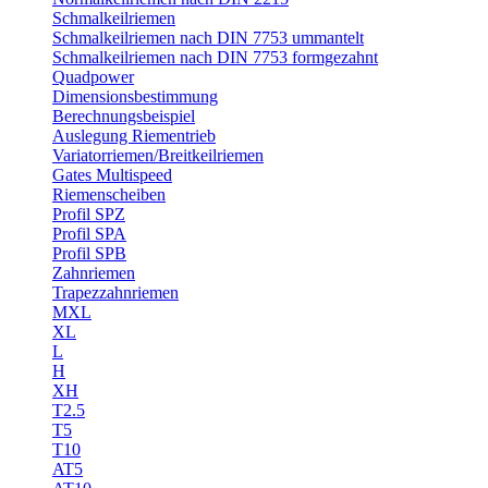
Schmalkeilriemen
Schmalkeilriemen nach DIN 7753 ummantelt
Schmalkeilriemen nach DIN 7753 formgezahnt
Quadpower
Dimensionsbestimmung
Berechnungsbeispiel
Auslegung Riementrieb
Variatorriemen/Breitkeilriemen
Gates Multispeed
Riemenscheiben
Profil SPZ
Profil SPA
Profil SPB
Zahnriemen
Trapezzahnriemen
MXL
XL
L
H
XH
T2.5
T5
T10
AT5