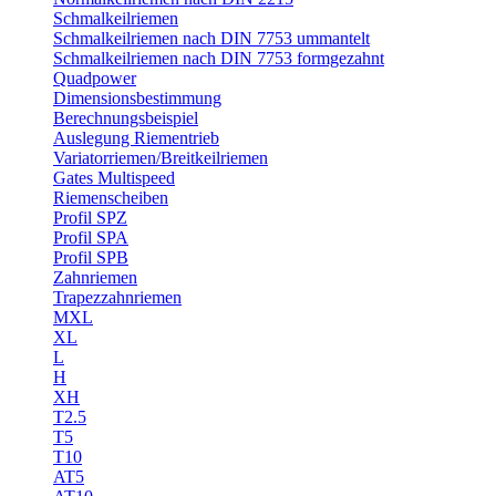
Schmalkeilriemen
Schmalkeilriemen nach DIN 7753 ummantelt
Schmalkeilriemen nach DIN 7753 formgezahnt
Quadpower
Dimensionsbestimmung
Berechnungsbeispiel
Auslegung Riementrieb
Variatorriemen/Breitkeilriemen
Gates Multispeed
Riemenscheiben
Profil SPZ
Profil SPA
Profil SPB
Zahnriemen
Trapezzahnriemen
MXL
XL
L
H
XH
T2.5
T5
T10
AT5