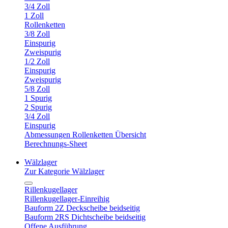
3/4 Zoll
1 Zoll
Rollenketten
3/8 Zoll
Einspurig
Zweispurig
1/2 Zoll
Einspurig
Zweispurig
5/8 Zoll
1 Spurig
2 Spurig
3/4 Zoll
Einspurig
Abmessungen Rollenketten Übersicht
Berechnungs-Sheet
Wälzlager
Zur Kategorie Wälzlager
Rillenkugellager
Rillenkugellager-Einreihig
Bauform 2Z Deckscheibe beidseitig
Bauform 2RS Dichtscheibe beidseitig
Offene Ausführung