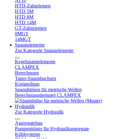
AT10
HTD-Zahnriemen
HTD 5M
HTD 8M
HTD 14M
GT-Zahnriemen
8MGT
14MGT
Spannelemente
Zur Kategorie Spannelemente
Kegelspannelemente
CLAMPEX
Berechnung
Taper-Spannbuchsen
Kompedium
Spannhülsen für metrische Wellen
Berechnungsbeispiel CLAMPEX
Hydraulik
Zur Kategorie Hydraulik
Aggregatebau
Pumpenträger für Hydraulikaggregate
Kühlsysteme