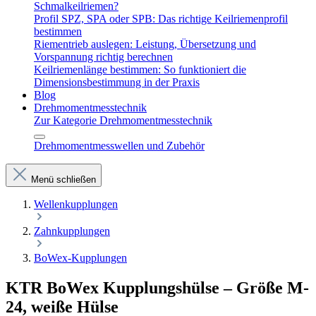
Schmalkeilriemen?
Profil SPZ, SPA oder SPB: Das richtige Keilriemenprofil
bestimmen
Riementrieb auslegen: Leistung, Übersetzung und
Vorspannung richtig berechnen
Keilriemenlänge bestimmen: So funktioniert die
Dimensionsbestimmung in der Praxis
Blog
Drehmomentmesstechnik
Zur Kategorie Drehmomentmesstechnik
Drehmomentmesswellen und Zubehör
Menü schließen
Wellenkupplungen
Zahnkupplungen
BoWex-Kupplungen
KTR BoWex Kupplungshülse – Größe M-
24, weiße Hülse