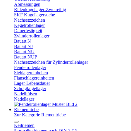
Abmessungen
Rillenkugellager-Zweireihig
SKF Kugellagersuche
Nachsetzzeichen
Kegelrollenlager
Dauerfestigkeit
Zylinderrollenlager
Bauart N
Bauart NJ
Bauart NU
Bauart NUP
Nachsetzzeichen für Zylinderrollenlager
Pendelrollenlager
Stehlagereinheiten
Flanschlagereinheiten
Lager-Lebensdauer
Schrägkugellager
Nadelhülsen
Nadellager
Riementriebe
Zur Kategorie Riementriebe
Keilriemen
Normalkeilriemen nach DIN 2215