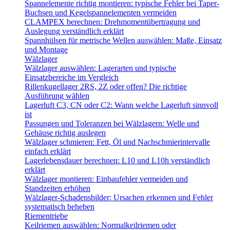
Spannelemente richtig montieren: typische Fehler bei Taper-
Buchsen und Kegelspannelementen vermeiden
CLAMPEX berechnen: Drehmomentübertragung und
Auslegung verständlich erklärt
Spannhülsen für metrische Wellen auswählen: Maße, Einsatz
und Montage
Wälzlager
Wälzlager auswählen: Lagerarten und typische
Einsatzbereiche im Vergleich
Rillenkugellager 2RS, 2Z oder offen? Die richtige
Ausführung wählen
Lagerluft C3, CN oder C2: Wann welche Lagerluft sinnvoll
ist
Passungen und Toleranzen bei Wälzlagern: Welle und
Gehäuse richtig auslegen
Wälzlager schmieren: Fett, Öl und Nachschmierintervalle
einfach erklärt
Lagerlebensdauer berechnen: L10 und L10h verständlich
erklärt
Wälzlager montieren: Einbaufehler vermeiden und
Standzeiten erhöhen
Wälzlager-Schadensbilder: Ursachen erkennen und Fehler
systematisch beheben
Riementriebe
Keilriemen auswählen: Normalkeilriemen oder