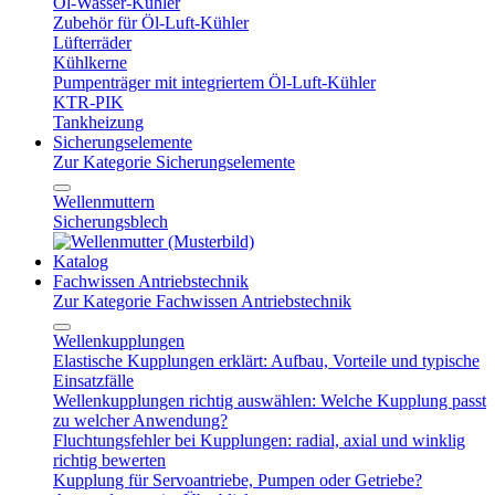
Öl-Wasser-Kühler
Zubehör für Öl-Luft-Kühler
Lüfterräder
Kühlkerne
Pumpenträger mit integriertem Öl-Luft-Kühler
KTR-PIK
Tankheizung
Sicherungselemente
Zur Kategorie Sicherungselemente
Wellenmuttern
Sicherungsblech
Katalog
Fachwissen Antriebstechnik
Zur Kategorie Fachwissen Antriebstechnik
Wellenkupplungen
Elastische Kupplungen erklärt: Aufbau, Vorteile und typische
Einsatzfälle
Wellenkupplungen richtig auswählen: Welche Kupplung passt
zu welcher Anwendung?
Fluchtungsfehler bei Kupplungen: radial, axial und winklig
richtig bewerten
Kupplung für Servoantriebe, Pumpen oder Getriebe?