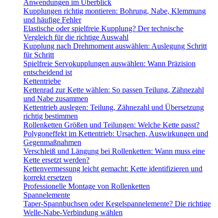
Anwendungen im Überblick
Kupplungen richtig montieren: Bohrung, Nabe, Klemmung
und häufige Fehler
Elastische oder spielfreie Kupplung? Der technische
Vergleich für die richtige Auswahl
Kupplung nach Drehmoment auswählen: Auslegung Schritt
für Schritt
Spielfreie Servokupplungen auswählen: Wann Präzision
entscheidend ist
Kettentriebe
Kettenrad zur Kette wählen: So passen Teilung, Zähnezahl
und Nabe zusammen
Kettentrieb auslegen: Teilung, Zähnezahl und Übersetzung
richtig bestimmen
Rollenketten Größen und Teilungen: Welche Kette passt?
Polygoneffekt im Kettentrieb: Ursachen, Auswirkungen und
Gegenmaßnahmen
Verschleiß und Längung bei Rollenketten: Wann muss eine
Kette ersetzt werden?
Kettenvermessung leicht gemacht: Kette identifizieren und
korrekt ersetzen
Professionelle Montage von Rollenketten
Spannelemente
Taper-Spannbuchsen oder Kegelspannelemente? Die richtige
Welle-Nabe-Verbindung wählen