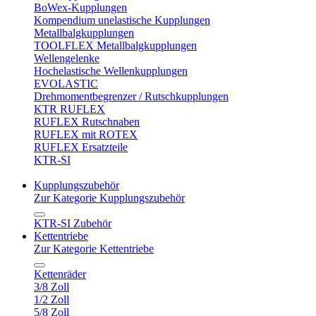
BoWex-Kupplungen
Kompendium unelastische Kupplungen
Metallbalgkupplungen
TOOLFLEX Metallbalgkupplungen
Wellengelenke
Hochelastische Wellenkupplungen
EVOLASTIC
Drehmomentbegrenzer / Rutschkupplungen
KTR RUFLEX
RUFLEX Rutschnaben
RUFLEX mit ROTEX
RUFLEX Ersatzteile
KTR-SI
Kupplungszubehör
Zur Kategorie Kupplungszubehör
KTR-SI Zubehör
Kettentriebe
Zur Kategorie Kettentriebe
Kettenräder
3/8 Zoll
1/2 Zoll
5/8 Zoll