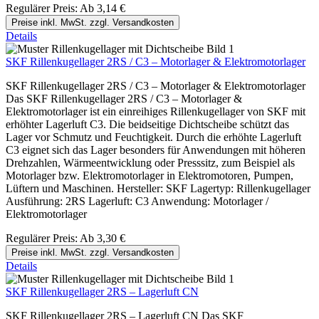
Regulärer Preis:
Ab
3,14 €
Preise inkl. MwSt. zzgl. Versandkosten
Details
SKF Rillenkugellager 2RS / C3 – Motorlager & Elektromotorlager
SKF Rillenkugellager 2RS / C3 – Motorlager & Elektromotorlager
Das SKF Rillenkugellager 2RS / C3 – Motorlager &
Elektromotorlager ist ein einreihiges Rillenkugellager von SKF mit
erhöhter Lagerluft C3. Die beidseitige Dichtscheibe schützt das
Lager vor Schmutz und Feuchtigkeit. Durch die erhöhte Lagerluft
C3 eignet sich das Lager besonders für Anwendungen mit höheren
Drehzahlen, Wärmeentwicklung oder Presssitz, zum Beispiel als
Motorlager bzw. Elektromotorlager in Elektromotoren, Pumpen,
Lüftern und Maschinen. Hersteller: SKF Lagertyp: Rillenkugellager
Ausführung: 2RS Lagerluft: C3 Anwendung: Motorlager /
Elektromotorlager
Regulärer Preis:
Ab
3,30 €
Preise inkl. MwSt. zzgl. Versandkosten
Details
SKF Rillenkugellager 2RS – Lagerluft CN
SKF Rillenkugellager 2RS – Lagerluft CN Das SKF