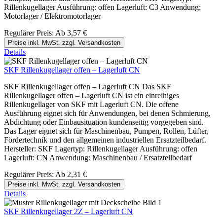
Rillenkugellager Ausführung: offen Lagerluft: C3 Anwendung:
Motorlager / Elektromotorlager
Regulärer Preis:
Ab
3,57 €
Preise inkl. MwSt. zzgl. Versandkosten
Details
SKF Rillenkugellager offen – Lagerluft CN
SKF Rillenkugellager offen – Lagerluft CN Das SKF
Rillenkugellager offen – Lagerluft CN ist ein einreihiges
Rillenkugellager von SKF mit Lagerluft CN. Die offene
Ausführung eignet sich für Anwendungen, bei denen Schmierung,
Abdichtung oder Einbausituation kundenseitig vorgegeben sind.
Das Lager eignet sich für Maschinenbau, Pumpen, Rollen, Lüfter,
Fördertechnik und den allgemeinen industriellen Ersatzteilbedarf.
Hersteller: SKF Lagertyp: Rillenkugellager Ausführung: offen
Lagerluft: CN Anwendung: Maschinenbau / Ersatzteilbedarf
Regulärer Preis:
Ab
2,31 €
Preise inkl. MwSt. zzgl. Versandkosten
Details
SKF Rillenkugellager 2Z – Lagerluft CN