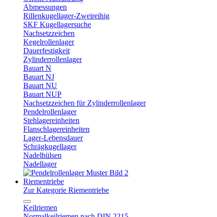
Abmessungen
Rillenkugellager-Zweireihig
SKF Kugellagersuche
Nachsetzzeichen
Kegelrollenlager
Dauerfestigkeit
Zylinderrollenlager
Bauart N
Bauart NJ
Bauart NU
Bauart NUP
Nachsetzzeichen für Zylinderrollenlager
Pendelrollenlager
Stehlagereinheiten
Flanschlagereinheiten
Lager-Lebensdauer
Schrägkugellager
Nadelhülsen
Nadellager
Riementriebe
Zur Kategorie Riementriebe
Keilriemen
Normalkeilriemen nach DIN 2215