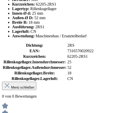
Kurzzeichen:
62205-2RS1
Lagertyp:
Rillenkugellager
Innen-Ø d:
25 mm
Außen-Ø D:
52 mm
Breite B:
18 mm
Ausführung:
2RS1
Lagerluft:
CN
Anwendung:
Maschinenbau / Ersatzteilbedarf
Dichtung:
2RS
EAN:
7316570020922
Kurzzeichen:
62205-2RS1
Rillenkugellager.Innendurchmesser:
25
Rillenkugellager.Außendurchmesser:
52
Rillenkugellager.Breite:
18
Rillenkugellager.Lagerluft:
CN
Menü schließen
0 von 0 Bewertungen