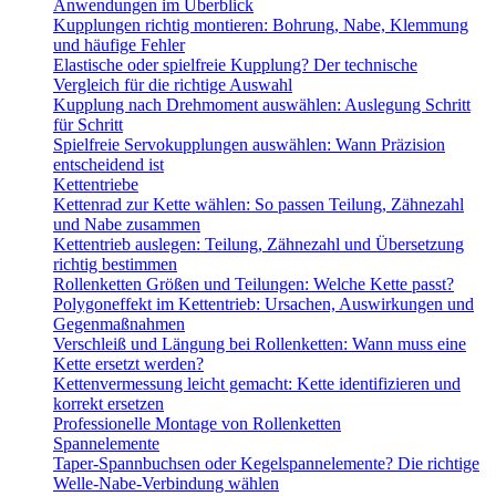
Anwendungen im Überblick
Kupplungen richtig montieren: Bohrung, Nabe, Klemmung
und häufige Fehler
Elastische oder spielfreie Kupplung? Der technische
Vergleich für die richtige Auswahl
Kupplung nach Drehmoment auswählen: Auslegung Schritt
für Schritt
Spielfreie Servokupplungen auswählen: Wann Präzision
entscheidend ist
Kettentriebe
Kettenrad zur Kette wählen: So passen Teilung, Zähnezahl
und Nabe zusammen
Kettentrieb auslegen: Teilung, Zähnezahl und Übersetzung
richtig bestimmen
Rollenketten Größen und Teilungen: Welche Kette passt?
Polygoneffekt im Kettentrieb: Ursachen, Auswirkungen und
Gegenmaßnahmen
Verschleiß und Längung bei Rollenketten: Wann muss eine
Kette ersetzt werden?
Kettenvermessung leicht gemacht: Kette identifizieren und
korrekt ersetzen
Professionelle Montage von Rollenketten
Spannelemente
Taper-Spannbuchsen oder Kegelspannelemente? Die richtige
Welle-Nabe-Verbindung wählen