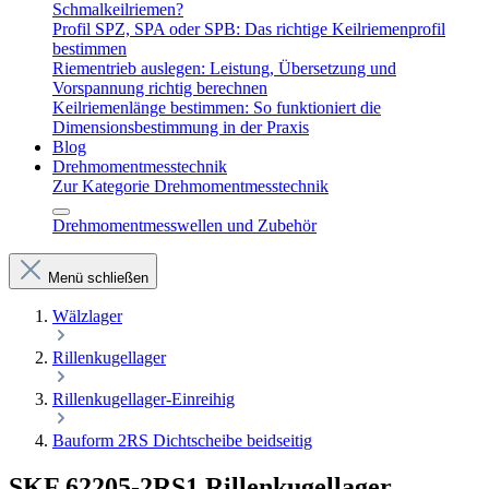
Schmalkeilriemen?
Profil SPZ, SPA oder SPB: Das richtige Keilriemenprofil
bestimmen
Riementrieb auslegen: Leistung, Übersetzung und
Vorspannung richtig berechnen
Keilriemenlänge bestimmen: So funktioniert die
Dimensionsbestimmung in der Praxis
Blog
Drehmomentmesstechnik
Zur Kategorie Drehmomentmesstechnik
Drehmomentmesswellen und Zubehör
Menü schließen
Wälzlager
Rillenkugellager
Rillenkugellager-Einreihig
Bauform 2RS Dichtscheibe beidseitig
SKF 62205-2RS1 Rillenkugellager