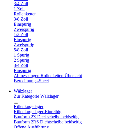
3/4 Zoll
1 Zoll
Rollenketten
3/8 Zoll
Einspurig
Zweispurig
1/2 Zoll
Einspurig
Zweispurig
5/8 Zoll
1 Spurig
2 Spurig
3/4 Zoll
Einspurig
Abmessungen Rollenketten Übersicht
Berechnungs-Sheet
Wälzlager
Zur Kategorie Wälzlager
Rillenkugellager
Rillenkugellager-Einreihig
Bauform 2Z Deckscheibe beidseitig
Bauform 2RS Dichtscheibe beidseitig
Offene Ausführung