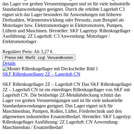
das Lager vor groben Verunreinigungen und ist für viele industrielle
Standardanwendungen geeignet. Durch die erhöhte Lagerluft C3
eignet sich das Lager besonders für Anwendungen mit höheren
Drehzahlen, Wärmeentwicklung oder Presssitz, zum Beispiel als
Motorlager bzw. Elektromotorlager in Elektromotoren, Pumpen,
Lüftern und Maschinen. Hersteller: SKF Lagertyp: Rillenkugellager
Ausführung: 2Z Lagerluft: C3 Anwendung: Motorlager /
Elektromotorlager
Regulärer Preis:
Ab
3,27 €
Preise inkl. MwSt. zzgl. Versandkosten
Details
SKF Rillenkugellager 2Z – Lagerluft CN
SKF Rillenkugellager 2Z – Lagerluft CN Das SKF Rillenkugellager
2Z – Lagerluft CN ist ein einreihiges Rillenkugellager von SKF mit
Lagerluft CN. Die beidseitige 2Z-Metallabdeckung schützt das
Lager vor groben Verunreinigungen und ist für viele industrielle
Standardanwendungen geeignet. Das Lager eignet sich für
Maschinenbau, Pumpen, Rollen, Lüfter, Fördertechnik und den
allgemeinen industriellen Ersatzteilbedarf. Hersteller: SKF Lagertyp:
Rillenkugellager Ausführung: 2Z Lagerluft: CN Anwendung:
Maschinenbau / Ersatzteilbedarf