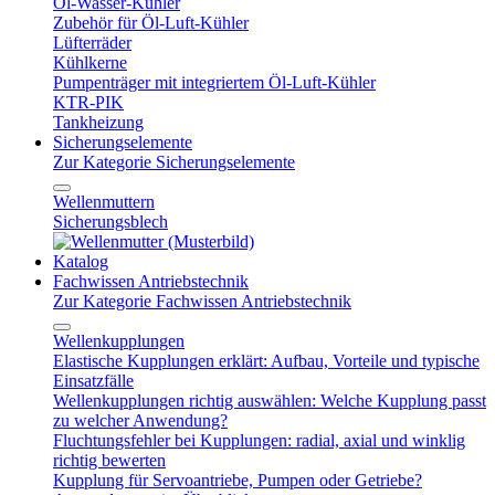
Öl-Wasser-Kühler
Zubehör für Öl-Luft-Kühler
Lüfterräder
Kühlkerne
Pumpenträger mit integriertem Öl-Luft-Kühler
KTR-PIK
Tankheizung
Sicherungselemente
Zur Kategorie Sicherungselemente
Wellenmuttern
Sicherungsblech
Katalog
Fachwissen Antriebstechnik
Zur Kategorie Fachwissen Antriebstechnik
Wellenkupplungen
Elastische Kupplungen erklärt: Aufbau, Vorteile und typische
Einsatzfälle
Wellenkupplungen richtig auswählen: Welche Kupplung passt
zu welcher Anwendung?
Fluchtungsfehler bei Kupplungen: radial, axial und winklig
richtig bewerten
Kupplung für Servoantriebe, Pumpen oder Getriebe?