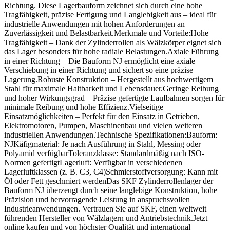
Richtung. Diese Lagerbauform zeichnet sich durch eine hohe
Tragfähigkeit, präzise Fertigung und Langlebigkeit aus – ideal für
industrielle Anwendungen mit hohen Anforderungen an
Zuverlässigkeit und Belastbarkeit.Merkmale und Vorteile:Hohe
Tragfähigkeit – Dank der Zylinderrollen als Wälzkörper eignet sich
das Lager besonders für hohe radiale Belastungen.Axiale Führung
in einer Richtung – Die Bauform NJ ermöglicht eine axiale
Verschiebung in einer Richtung und sichert so eine präzise
Lagerung.Robuste Konstruktion – Hergestellt aus hochwertigem
Stahl für maximale Haltbarkeit und Lebensdauer.Geringe Reibung
und hoher Wirkungsgrad – Präzise gefertigte Laufbahnen sorgen für
minimale Reibung und hohe Effizienz.Vielseitige
Einsatzmöglichkeiten – Perfekt für den Einsatz in Getrieben,
Elektromotoren, Pumpen, Maschinenbau und vielen weiteren
industriellen Anwendungen.Technische Spezifikationen:Bauform:
NJKäfigmaterial: Je nach Ausführung in Stahl, Messing oder
Polyamid verfügbarToleranzklasse: Standardmäßig nach ISO-
Normen gefertigtLagerluft: Verfügbar in verschiedenen
Lagerluftklassen (z. B. C3, C4)Schmierstoffversorgung: Kann mit
Öl oder Fett geschmiert werdenDas SKF Zylinderrollenlager der
Bauform NJ überzeugt durch seine langlebige Konstruktion, hohe
Präzision und hervorragende Leistung in anspruchsvollen
Industrieanwendungen. Vertrauen Sie auf SKF, einen weltweit
führenden Hersteller von Wälzlagern und Antriebstechnik.Jetzt
online kaufen und von höchster Qualität und international