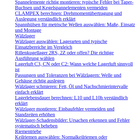
Spannelemente richtig montieren: typische Fehler bei Taper-
Buchsen und Kegelspannelementen vermeiden
CLAMPEX berechnen: Drehmomentübertragung und
Auslegung verständlich erklärt
Spannhülsen für metrische Wellen auswählen: Maße, Einsatz
und Montage
Wälzlager
Wälzlager auswählen: Lagerarten und typische
Einsatzbereiche im Vergleich
Rillenkugellager 2RS, 2Z oder offen? Die richtige
Ausführung wählen
Lagerluft C3, CN oder C2: Wann welche Lagerluft sinnvoll
ist
Passungen und Toleranzen bei Wälzlagern: Welle und
Gehäuse richtig auslegen
Wälzlager schmieren: Fett, Öl und Nachschmierintervalle
einfach erklärt
Lagerlebensdauer berechnen: L10 und L10h verständlich
erklärt
Wälzlager montieren: Einbaufehler vermeiden und
Standzeiten erhöhen
Wälzlager-Schadensbilder: Ursachen erkennen und Fehler
systematisch beheben
Riementriebe
Keilriemen auswählen: Normalkeilriemen oder