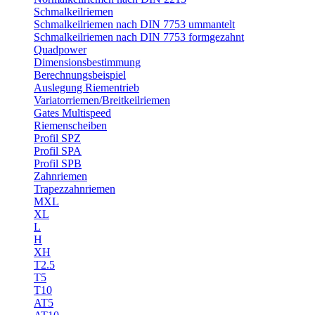
Schmalkeilriemen
Schmalkeilriemen nach DIN 7753 ummantelt
Schmalkeilriemen nach DIN 7753 formgezahnt
Quadpower
Dimensionsbestimmung
Berechnungsbeispiel
Auslegung Riementrieb
Variatorriemen/Breitkeilriemen
Gates Multispeed
Riemenscheiben
Profil SPZ
Profil SPA
Profil SPB
Zahnriemen
Trapezzahnriemen
MXL
XL
L
H
XH
T2.5
T5
T10
AT5