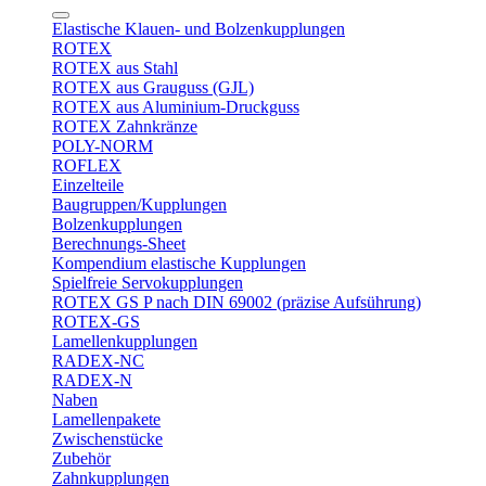
Elastische Klauen- und Bolzenkupplungen
ROTEX
ROTEX aus Stahl
ROTEX aus Grauguss (GJL)
ROTEX aus Aluminium-Druckguss
ROTEX Zahnkränze
POLY-NORM
ROFLEX
Einzelteile
Baugruppen/Kupplungen
Bolzenkupplungen
Berechnungs-Sheet
Kompendium elastische Kupplungen
Spielfreie Servokupplungen
ROTEX GS P nach DIN 69002 (präzise Aufsührung)
ROTEX-GS
Lamellenkupplungen
RADEX-NC
RADEX-N
Naben
Lamellenpakete
Zwischenstücke
Zubehör
Zahnkupplungen