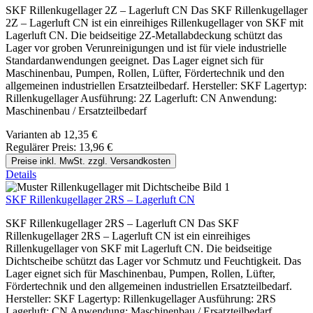
SKF Rillenkugellager 2Z – Lagerluft CN Das SKF Rillenkugellager
2Z – Lagerluft CN ist ein einreihiges Rillenkugellager von SKF mit
Lagerluft CN. Die beidseitige 2Z-Metallabdeckung schützt das
Lager vor groben Verunreinigungen und ist für viele industrielle
Standardanwendungen geeignet. Das Lager eignet sich für
Maschinenbau, Pumpen, Rollen, Lüfter, Fördertechnik und den
allgemeinen industriellen Ersatzteilbedarf. Hersteller: SKF Lagertyp:
Rillenkugellager Ausführung: 2Z Lagerluft: CN Anwendung:
Maschinenbau / Ersatzteilbedarf
Varianten ab
12,35 €
Regulärer Preis:
13,96 €
Preise inkl. MwSt. zzgl. Versandkosten
Details
SKF Rillenkugellager 2RS – Lagerluft CN
SKF Rillenkugellager 2RS – Lagerluft CN Das SKF
Rillenkugellager 2RS – Lagerluft CN ist ein einreihiges
Rillenkugellager von SKF mit Lagerluft CN. Die beidseitige
Dichtscheibe schützt das Lager vor Schmutz und Feuchtigkeit. Das
Lager eignet sich für Maschinenbau, Pumpen, Rollen, Lüfter,
Fördertechnik und den allgemeinen industriellen Ersatzteilbedarf.
Hersteller: SKF Lagertyp: Rillenkugellager Ausführung: 2RS
Lagerluft: CN Anwendung: Maschinenbau / Ersatzteilbedarf