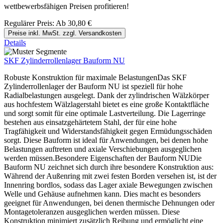
wettbewerbsfähigen Preisen profitieren!
Regulärer Preis:
Ab
30,80 €
Preise inkl. MwSt. zzgl. Versandkosten
Details
SKF Zylinderrollenlager Bauform NU
Robuste Konstruktion für maximale BelastungenDas SKF
Zylinderrollenlager der Bauform NU ist speziell für hohe
Radialbelastungen ausgelegt. Dank der zylindrischen Wälzkörper
aus hochfestem Wälzlagerstahl bietet es eine große Kontaktfläche
und sorgt somit für eine optimale Lastverteilung. Die Lagerringe
bestehen aus einsatzgehärtetem Stahl, der für eine hohe
Tragfähigkeit und Widerstandsfähigkeit gegen Ermüdungsschäden
sorgt. Diese Bauform ist ideal für Anwendungen, bei denen hohe
Belastungen auftreten und axiale Verschiebungen ausgeglichen
werden müssen.Besondere Eigenschaften der Bauform NUDie
Bauform NU zeichnet sich durch ihre besondere Konstruktion aus:
Während der Außenring mit zwei festen Borden versehen ist, ist der
Innenring bordlos, sodass das Lager axiale Bewegungen zwischen
Welle und Gehäuse aufnehmen kann. Dies macht es besonders
geeignet für Anwendungen, bei denen thermische Dehnungen oder
Montagetoleranzen ausgeglichen werden müssen. Diese
Konstruktion minimiert zusätzlich Reibung und ermöglicht eine