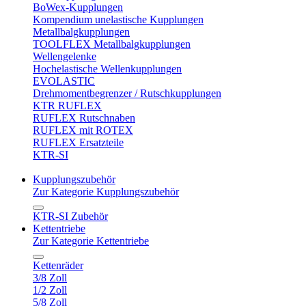
BoWex-Kupplungen
Kompendium unelastische Kupplungen
Metallbalgkupplungen
TOOLFLEX Metallbalgkupplungen
Wellengelenke
Hochelastische Wellenkupplungen
EVOLASTIC
Drehmomentbegrenzer / Rutschkupplungen
KTR RUFLEX
RUFLEX Rutschnaben
RUFLEX mit ROTEX
RUFLEX Ersatzteile
KTR-SI
Kupplungszubehör
Zur Kategorie Kupplungszubehör
KTR-SI Zubehör
Kettentriebe
Zur Kategorie Kettentriebe
Kettenräder
3/8 Zoll
1/2 Zoll
5/8 Zoll