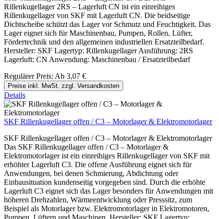
Rillenkugellager 2RS – Lagerluft CN ist ein einreihiges
Rillenkugellager von SKF mit Lagerluft CN. Die beidseitige
Dichtscheibe schützt das Lager vor Schmutz und Feuchtigkeit. Das
Lager eignet sich für Maschinenbau, Pumpen, Rollen, Lüfter,
Fördertechnik und den allgemeinen industriellen Ersatzteilbedarf.
Hersteller: SKF Lagertyp: Rillenkugellager Ausführung: 2RS
Lagerluft: CN Anwendung: Maschinenbau / Ersatzteilbedarf
Regulärer Preis:
Ab
3,07 €
Preise inkl. MwSt. zzgl. Versandkosten
Details
SKF Rillenkugellager offen / C3 – Motorlager & Elektromotorlager
SKF Rillenkugellager offen / C3 – Motorlager & Elektromotorlager
Das SKF Rillenkugellager offen / C3 – Motorlager &
Elektromotorlager ist ein einreihiges Rillenkugellager von SKF mit
erhöhter Lagerluft C3. Die offene Ausführung eignet sich für
Anwendungen, bei denen Schmierung, Abdichtung oder
Einbausituation kundenseitig vorgegeben sind. Durch die erhöhte
Lagerluft C3 eignet sich das Lager besonders für Anwendungen mit
höheren Drehzahlen, Wärmeentwicklung oder Presssitz, zum
Beispiel als Motorlager bzw. Elektromotorlager in Elektromotoren,
Pumpen, Lüftern und Maschinen. Hersteller: SKF Lagertyp: