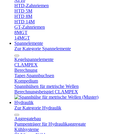
AT10
HTD-Zahnriemen
HTD 5M
HTD 8M
HTD 14M
GT-Zahnriemen
8MGT
14MGT
Spannelemente
Zur Kategorie Spannelemente
Kegelspannelemente
CLAMPEX
Berechnung
Taper-Spannbuchsen
Kompedium
Spannhülsen für metrische Wellen
Berechnungsbeispiel CLAMPEX
Hydraulik
Zur Kategorie Hydraulik
Aggregatebau
Pumpenträger für Hydraulikaggregate
Kühlsysteme