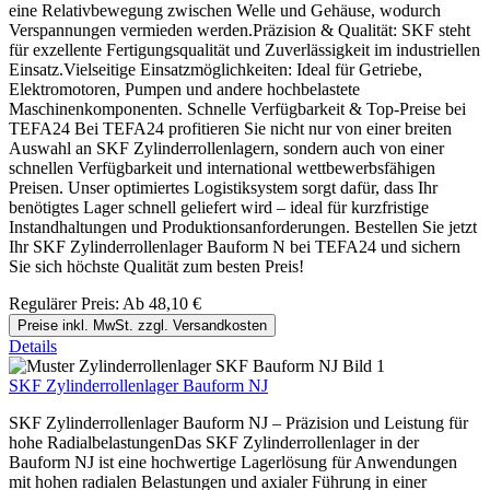
eine Relativbewegung zwischen Welle und Gehäuse, wodurch
Verspannungen vermieden werden.Präzision & Qualität: SKF steht
für exzellente Fertigungsqualität und Zuverlässigkeit im industriellen
Einsatz.Vielseitige Einsatzmöglichkeiten: Ideal für Getriebe,
Elektromotoren, Pumpen und andere hochbelastete
Maschinenkomponenten. Schnelle Verfügbarkeit & Top-Preise bei
TEFA24 Bei TEFA24 profitieren Sie nicht nur von einer breiten
Auswahl an SKF Zylinderrollenlagern, sondern auch von einer
schnellen Verfügbarkeit und international wettbewerbsfähigen
Preisen. Unser optimiertes Logistiksystem sorgt dafür, dass Ihr
benötigtes Lager schnell geliefert wird – ideal für kurzfristige
Instandhaltungen und Produktionsanforderungen. Bestellen Sie jetzt
Ihr SKF Zylinderrollenlager Bauform N bei TEFA24 und sichern
Sie sich höchste Qualität zum besten Preis!
Regulärer Preis:
Ab
48,10 €
Preise inkl. MwSt. zzgl. Versandkosten
Details
SKF Zylinderrollenlager Bauform NJ
SKF Zylinderrollenlager Bauform NJ – Präzision und Leistung für
hohe RadialbelastungenDas SKF Zylinderrollenlager in der
Bauform NJ ist eine hochwertige Lagerlösung für Anwendungen
mit hohen radialen Belastungen und axialer Führung in einer