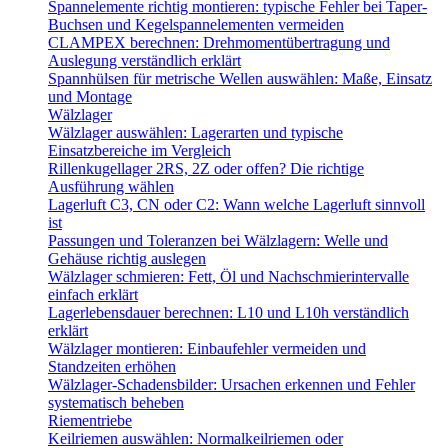
Spannelemente richtig montieren: typische Fehler bei Taper-
Buchsen und Kegelspannelementen vermeiden
CLAMPEX berechnen: Drehmomentübertragung und
Auslegung verständlich erklärt
Spannhülsen für metrische Wellen auswählen: Maße, Einsatz
und Montage
Wälzlager
Wälzlager auswählen: Lagerarten und typische
Einsatzbereiche im Vergleich
Rillenkugellager 2RS, 2Z oder offen? Die richtige
Ausführung wählen
Lagerluft C3, CN oder C2: Wann welche Lagerluft sinnvoll
ist
Passungen und Toleranzen bei Wälzlagern: Welle und
Gehäuse richtig auslegen
Wälzlager schmieren: Fett, Öl und Nachschmierintervalle
einfach erklärt
Lagerlebensdauer berechnen: L10 und L10h verständlich
erklärt
Wälzlager montieren: Einbaufehler vermeiden und
Standzeiten erhöhen
Wälzlager-Schadensbilder: Ursachen erkennen und Fehler
systematisch beheben
Riementriebe
Keilriemen auswählen: Normalkeilriemen oder