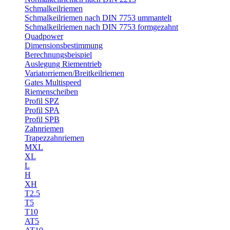
Schmalkeilriemen
Schmalkeilriemen nach DIN 7753 ummantelt
Schmalkeilriemen nach DIN 7753 formgezahnt
Quadpower
Dimensionsbestimmung
Berechnungsbeispiel
Auslegung Riementrieb
Variatorriemen/Breitkeilriemen
Gates Multispeed
Riemenscheiben
Profil SPZ
Profil SPA
Profil SPB
Zahnriemen
Trapezzahnriemen
MXL
XL
L
H
XH
T2.5
T5
T10
AT5