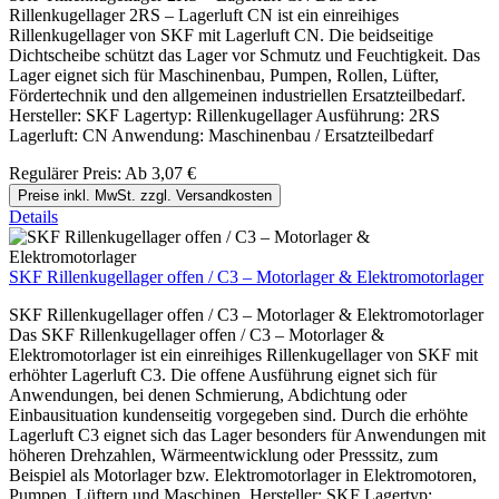
Rillenkugellager 2RS – Lagerluft CN ist ein einreihiges
Rillenkugellager von SKF mit Lagerluft CN. Die beidseitige
Dichtscheibe schützt das Lager vor Schmutz und Feuchtigkeit. Das
Lager eignet sich für Maschinenbau, Pumpen, Rollen, Lüfter,
Fördertechnik und den allgemeinen industriellen Ersatzteilbedarf.
Hersteller: SKF Lagertyp: Rillenkugellager Ausführung: 2RS
Lagerluft: CN Anwendung: Maschinenbau / Ersatzteilbedarf
Regulärer Preis:
Ab
3,07 €
Preise inkl. MwSt. zzgl. Versandkosten
Details
SKF Rillenkugellager offen / C3 – Motorlager & Elektromotorlager
SKF Rillenkugellager offen / C3 – Motorlager & Elektromotorlager
Das SKF Rillenkugellager offen / C3 – Motorlager &
Elektromotorlager ist ein einreihiges Rillenkugellager von SKF mit
erhöhter Lagerluft C3. Die offene Ausführung eignet sich für
Anwendungen, bei denen Schmierung, Abdichtung oder
Einbausituation kundenseitig vorgegeben sind. Durch die erhöhte
Lagerluft C3 eignet sich das Lager besonders für Anwendungen mit
höheren Drehzahlen, Wärmeentwicklung oder Presssitz, zum
Beispiel als Motorlager bzw. Elektromotorlager in Elektromotoren,
Pumpen, Lüftern und Maschinen. Hersteller: SKF Lagertyp: