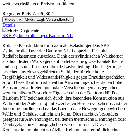
wettbewerbsfähigen Preisen profitieren!
Regulärer Preis:
Ab
30,80 €
Preise inkl. MwSt. zzgl. Versandkosten
Details
SKF Zylinderrollenlager Bauform NU
Robuste Konstruktion für maximale BelastungenDas SKF
Zylinderrollenlager der Bauform NU ist speziell für hohe
Radialbelastungen ausgelegt. Dank der zylindrischen Wälzkörper
aus hochfestem Wälzlagerstahl bietet es eine große Kontaktfläche
und sorgt somit für eine optimale Lastverteilung. Die Lagerringe
bestehen aus einsatzgehärtetem Stahl, der für eine hohe
Tragfähigkeit und Widerstandsfähigkeit gegen Ermüdungsschäden
sorgt. Diese Bauform ist ideal für Anwendungen, bei denen hohe
Belastungen auftreten und axiale Verschiebungen ausgeglichen
werden müssen.Besondere Eigenschaften der Bauform NUDie
Bauform NU zeichnet sich durch ihre besondere Konstruktion aus:
Während der Außenring mit zwei festen Borden versehen ist, ist der
Innenring bordlos, sodass das Lager axiale Bewegungen zwischen
Welle und Gehäuse aufnehmen kann. Dies macht es besonders
geeignet für Anwendungen, bei denen thermische Dehnungen oder
Montagetoleranzen ausgeglichen werden müssen. Diese
Konstruktion minimiert zusätzlich Reibung und ermöglicht eine