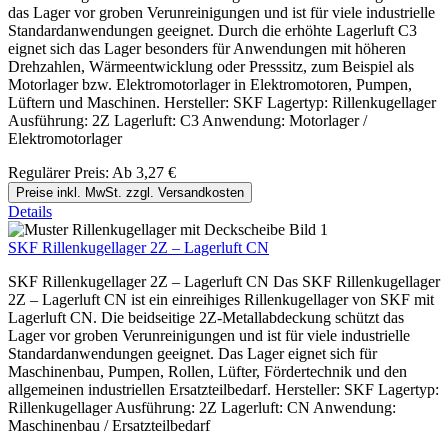
das Lager vor groben Verunreinigungen und ist für viele industrielle
Standardanwendungen geeignet. Durch die erhöhte Lagerluft C3
eignet sich das Lager besonders für Anwendungen mit höheren
Drehzahlen, Wärmeentwicklung oder Presssitz, zum Beispiel als
Motorlager bzw. Elektromotorlager in Elektromotoren, Pumpen,
Lüftern und Maschinen. Hersteller: SKF Lagertyp: Rillenkugellager
Ausführung: 2Z Lagerluft: C3 Anwendung: Motorlager /
Elektromotorlager
Regulärer Preis:
Ab
3,27 €
Preise inkl. MwSt. zzgl. Versandkosten
Details
SKF Rillenkugellager 2Z – Lagerluft CN
SKF Rillenkugellager 2Z – Lagerluft CN Das SKF Rillenkugellager
2Z – Lagerluft CN ist ein einreihiges Rillenkugellager von SKF mit
Lagerluft CN. Die beidseitige 2Z-Metallabdeckung schützt das
Lager vor groben Verunreinigungen und ist für viele industrielle
Standardanwendungen geeignet. Das Lager eignet sich für
Maschinenbau, Pumpen, Rollen, Lüfter, Fördertechnik und den
allgemeinen industriellen Ersatzteilbedarf. Hersteller: SKF Lagertyp:
Rillenkugellager Ausführung: 2Z Lagerluft: CN Anwendung:
Maschinenbau / Ersatzteilbedarf