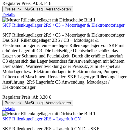
Regulärer Preis:
Ab
3,14 €
Preise inkl. MwSt. zzgl. Versandkosten
Details
SKF Rillenkugellager 2RS / C3 – Motorlager & Elektromotorlager
SKF Rillenkugellager 2RS / C3 – Motorlager & Elektromotorlager
Das SKF Rillenkugellager 2RS / C3 – Motorlager &
Elektromotorlager ist ein einreihiges Rillenkugellager von SKF mit
erhöhter Lagerluft C3. Die beidseitige Dichtscheibe schützt das
Lager vor Schmutz und Feuchtigkeit. Durch die erhöhte Lagerluft
C3 eignet sich das Lager besonders für Anwendungen mit höheren
Drehzahlen, Wärmeentwicklung oder Presssitz, zum Beispiel als
Motorlager bzw. Elektromotorlager in Elektromotoren, Pumpen,
Lüftern und Maschinen. Hersteller: SKF Lagertyp: Rillenkugellager
Ausführung: 2RS Lagerluft: C3 Anwendung: Motorlager /
Elektromotorlager
Regulärer Preis:
Ab
3,30 €
Preise inkl. MwSt. zzgl. Versandkosten
Details
SKF Rillenkugellager 2RS – Lagerluft CN
SKF Rillenkugellager 2RS – Lagerluft CN Das SKF