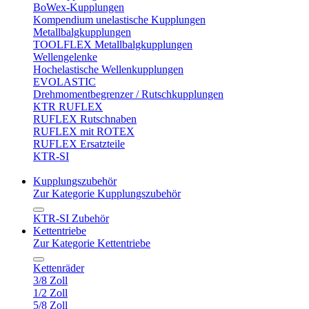
BoWex-Kupplungen
Kompendium unelastische Kupplungen
Metallbalgkupplungen
TOOLFLEX Metallbalgkupplungen
Wellengelenke
Hochelastische Wellenkupplungen
EVOLASTIC
Drehmomentbegrenzer / Rutschkupplungen
KTR RUFLEX
RUFLEX Rutschnaben
RUFLEX mit ROTEX
RUFLEX Ersatzteile
KTR-SI
Kupplungszubehör
Zur Kategorie Kupplungszubehör
KTR-SI Zubehör
Kettentriebe
Zur Kategorie Kettentriebe
Kettenräder
3/8 Zoll
1/2 Zoll
5/8 Zoll