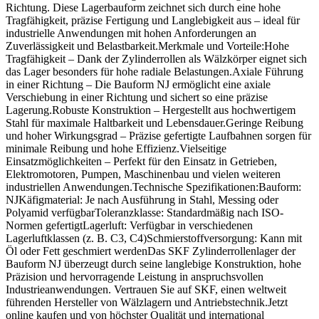
Richtung. Diese Lagerbauform zeichnet sich durch eine hohe
Tragfähigkeit, präzise Fertigung und Langlebigkeit aus – ideal für
industrielle Anwendungen mit hohen Anforderungen an
Zuverlässigkeit und Belastbarkeit.Merkmale und Vorteile:Hohe
Tragfähigkeit – Dank der Zylinderrollen als Wälzkörper eignet sich
das Lager besonders für hohe radiale Belastungen.Axiale Führung
in einer Richtung – Die Bauform NJ ermöglicht eine axiale
Verschiebung in einer Richtung und sichert so eine präzise
Lagerung.Robuste Konstruktion – Hergestellt aus hochwertigem
Stahl für maximale Haltbarkeit und Lebensdauer.Geringe Reibung
und hoher Wirkungsgrad – Präzise gefertigte Laufbahnen sorgen für
minimale Reibung und hohe Effizienz.Vielseitige
Einsatzmöglichkeiten – Perfekt für den Einsatz in Getrieben,
Elektromotoren, Pumpen, Maschinenbau und vielen weiteren
industriellen Anwendungen.Technische Spezifikationen:Bauform:
NJKäfigmaterial: Je nach Ausführung in Stahl, Messing oder
Polyamid verfügbarToleranzklasse: Standardmäßig nach ISO-
Normen gefertigtLagerluft: Verfügbar in verschiedenen
Lagerluftklassen (z. B. C3, C4)Schmierstoffversorgung: Kann mit
Öl oder Fett geschmiert werdenDas SKF Zylinderrollenlager der
Bauform NJ überzeugt durch seine langlebige Konstruktion, hohe
Präzision und hervorragende Leistung in anspruchsvollen
Industrieanwendungen. Vertrauen Sie auf SKF, einen weltweit
führenden Hersteller von Wälzlagern und Antriebstechnik.Jetzt
online kaufen und von höchster Qualität und international