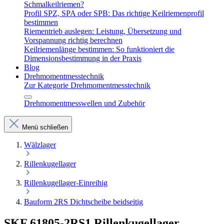
Schmalkeilriemen?
Profil SPZ, SPA oder SPB: Das richtige Keilriemenprofil
bestimmen
Riementrieb auslegen: Leistung, Übersetzung und
Vorspannung richtig berechnen
Keilriemenlänge bestimmen: So funktioniert die
Dimensionsbestimmung in der Praxis
Blog
Drehmomentmesstechnik
Zur Kategorie Drehmomentmesstechnik
Drehmomentmesswellen und Zubehör
Menü schließen
Wälzlager
Rillenkugellager
Rillenkugellager-Einreihig
Bauform 2RS Dichtscheibe beidseitig
SKF 61805-2RS1 Rillenkugellager