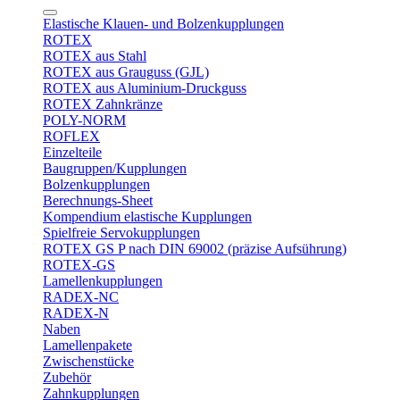
Elastische Klauen- und Bolzenkupplungen
ROTEX
ROTEX aus Stahl
ROTEX aus Grauguss (GJL)
ROTEX aus Aluminium-Druckguss
ROTEX Zahnkränze
POLY-NORM
ROFLEX
Einzelteile
Baugruppen/Kupplungen
Bolzenkupplungen
Berechnungs-Sheet
Kompendium elastische Kupplungen
Spielfreie Servokupplungen
ROTEX GS P nach DIN 69002 (präzise Aufsührung)
ROTEX-GS
Lamellenkupplungen
RADEX-NC
RADEX-N
Naben
Lamellenpakete
Zwischenstücke
Zubehör
Zahnkupplungen