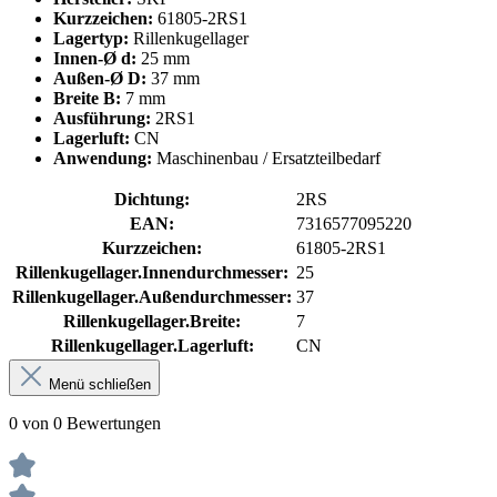
Kurzzeichen:
61805-2RS1
Lagertyp:
Rillenkugellager
Innen-Ø d:
25 mm
Außen-Ø D:
37 mm
Breite B:
7 mm
Ausführung:
2RS1
Lagerluft:
CN
Anwendung:
Maschinenbau / Ersatzteilbedarf
Dichtung:
2RS
EAN:
7316577095220
Kurzzeichen:
61805-2RS1
Rillenkugellager.Innendurchmesser:
25
Rillenkugellager.Außendurchmesser:
37
Rillenkugellager.Breite:
7
Rillenkugellager.Lagerluft:
CN
Menü schließen
0 von 0 Bewertungen