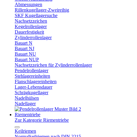
Abmessungen
Rillenkugellager-Zweireihig
SKF Kugellagersuche
Nachsetzzeichen
Kegelrollenlager
Dauerfestigkeit
Zylinderrollenlager
Bauart N
Bauart NJ
Bauart NU
Bauart NUP
Nachsetzzeichen für Zylinderrollenlager
Pendelrollenlager
Stehlagereinheiten
Flanschlagereinheiten
Lager-Lebensdauer
Schrägkugellager
Nadelhülsen
Nadellager
Riementriebe
Zur Kategorie Riementriebe
Keilriemen
Normalkeilriemen nach DIN 2215