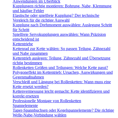
Anwendungen im Überblick
Kupplungen richtig montieren: Bohrung, Nabe, Klemmung
und häufige Fehler
Elastische oder spielfreie Kupplung? Der technische
Vergleich für die richtige Auswahl
Kupplung nach Drehmoment auswählen: Auslegung Schritt
für Schritt
Spielfreie Servokupplungen auswählen: Wann Präzision
entscheidend ist
Kettentriebe
Kettenrad zur Kette wählen: So passen Teilung, Zähnezahl
und Nabe zusammen
Kettentrieb auslegen: Teilung, Zähnezahl und Übersetzung
richtig bestimmen
Rollenketten Größen und Teilungen: Welche Kette passt?
Polygoneffekt im Kettentrieb: Ursachen, Auswirkungen und
Gegenmaßnahmen
Verschleiß und Längung bei Rollenketten: Wann muss eine
Kette ersetzt werden?
Kettenvermessung leicht gemacht: Kette identifizieren und
korrekt ersetzen
Professionelle Montage von Rollenketten
Spannelemente
Taper-Spannbuchsen oder Kegelspannelemente? Die richtige
Welle-Nabe-Verbindung wählen