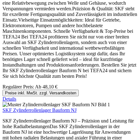
eine Relativbewegung zwischen Welle und Gehäuse, wodurch
Verspannungen vermieden werden.Präzision & Qualität: SKF steht
für exzellente Fertigungsqualität und Zuverlässigkeit im industriellen
Einsatz.Vielseitige Einsatzmöglichkeiten: Ideal für Getriebe,
Elektromotoren, Pumpen und andere hochbelastete
Maschinenkomponenten. Schnelle Verfügbarkeit & Top-Preise bei
TEFA24 Bei TEFA24 profitieren Sie nicht nur von einer breiten
Auswahl an SKF Zylinderrollenlagern, sondern auch von einer
schnellen Verfügbarkeit und international wettbewerbsfähigen
Preisen. Unser optimiertes Logistiksystem sorgt dafür, dass Ihr
benötigtes Lager schnell geliefert wird – ideal für kurzfristige
Instandhaltungen und Produktionsanforderungen. Bestellen Sie jetzt
Ihr SKF Zylinderrollenlager Bauform N bei TEFA24 und sichern
Sie sich höchste Qualität zum besten Preis!
Regulärer Preis:
Ab
48,10 €
Preise inkl. MwSt. zzgl. Versandkosten
Details
SKF Zylinderrollenlager Bauform NJ
SKF Zylinderrollenlager Bauform NJ – Präzision und Leistung für
hohe RadialbelastungenDas SKF Zylinderrollenlager in der
Bauform NJ ist eine hochwertige Lagerlösung für Anwendungen
mit hohen radialen Belastungen und axialer Führung in einer