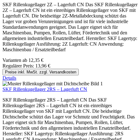
SKF Rillenkugellager 2Z – Lagerluft CN Das SKF Rillenkugellager
2Z – Lagerluft CN ist ein einreihiges Rillenkugellager von SKF mit
Lagerluft CN. Die beidseitige 2Z-Metallabdeckung schützt das
Lager vor groben Verunreinigungen und ist für viele industrielle
Standardanwendungen geeignet. Das Lager eignet sich für
Maschinenbau, Pumpen, Rollen, Lüfter, Fördertechnik und den
allgemeinen industriellen Ersatzteilbedarf. Hersteller: SKF Lagertyp:
Rillenkugellager Ausführung: 2Z Lagerluft: CN Anwendung:
Maschinenbau / Ersatzteilbedarf
Varianten ab
12,35 €
Regulärer Preis:
13,96 €
Preise inkl. MwSt. zzgl. Versandkosten
Details
SKF Rillenkugellager 2RS – Lagerluft CN
SKF Rillenkugellager 2RS – Lagerluft CN Das SKF
Rillenkugellager 2RS – Lagerluft CN ist ein einreihiges
Rillenkugellager von SKF mit Lagerluft CN. Die beidseitige
Dichtscheibe schützt das Lager vor Schmutz und Feuchtigkeit. Das
Lager eignet sich für Maschinenbau, Pumpen, Rollen, Lüfter,
Fördertechnik und den allgemeinen industriellen Ersatzteilbedarf.
Hersteller: SKF Lagertyp: Rillenkugellager Ausführung: 2RS
Lagerluft: CN Anwendung: Maschinenbau / Ersatzteilbedarf