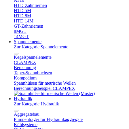
AT10
HTD-Zahnriemen
HTD 5M
HTD 8M
HTD 14M
GT-Zahnriemen
8MGT
14MGT
Spannelemente
Zur Kategorie Spannelemente
Kegelspannelemente
CLAMPEX
Berechnung
Taper-Spannbuchsen
Kompedium
Spannhülsen für metrische Wellen
Berechnungsbeispiel CLAMPEX
Hydraulik
Zur Kategorie Hydraulik
Aggregatebau
Pumpenträger für Hydraulikaggregate
Kühlsysteme