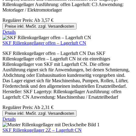
Rillenkugellager Ausführung: offen Lagerluft: C3 Anwendung:
Motorlager / Elektromotorlager
Regulärer Preis:
Ab
3,57 €
Preise inkl. MwSt. zzgl. Versandkosten
Details
SKF Rillenkugellager offen – Lagerluft CN
SKF Rillenkugellager offen – Lagerluft CN Das SKF
Rillenkugellager offen – Lagerluft CN ist ein einreihiges
Rillenkugellager von SKF mit Lagerluft CN. Die offene
Ausführung eignet sich für Anwendungen, bei denen Schmierung,
Abdichtung oder Einbausituation kundenseitig vorgegeben sind.
Das Lager eignet sich für Maschinenbau, Pumpen, Rollen, Lüfter,
Fördertechnik und den allgemeinen industriellen Ersatzteilbedarf.
Hersteller: SKF Lagertyp: Rillenkugellager Ausführung: offen
Lagerluft: CN Anwendung: Maschinenbau / Ersatzteilbedarf
Regulärer Preis:
Ab
2,31 €
Preise inkl. MwSt. zzgl. Versandkosten
Details
SKF Rillenkugellager 2Z – Lagerluft CN