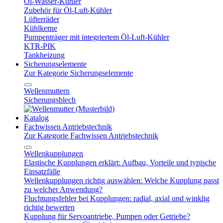
Öl-Wasser-Kühler
Zubehör für Öl-Luft-Kühler
Lüfterräder
Kühlkerne
Pumpenträger mit integriertem Öl-Luft-Kühler
KTR-PIK
Tankheizung
Sicherungselemente
Zur Kategorie Sicherungselemente
Wellenmuttern
Sicherungsblech
Katalog
Fachwissen Antriebstechnik
Zur Kategorie Fachwissen Antriebstechnik
Wellenkupplungen
Elastische Kupplungen erklärt: Aufbau, Vorteile und typische
Einsatzfälle
Wellenkupplungen richtig auswählen: Welche Kupplung passt
zu welcher Anwendung?
Fluchtungsfehler bei Kupplungen: radial, axial und winklig
richtig bewerten
Kupplung für Servoantriebe, Pumpen oder Getriebe?