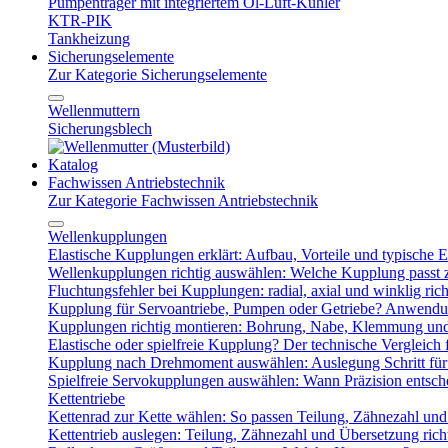
Pumpenträger mit integriertem Öl-Luft-Kühler
KTR-PIK
Tankheizung
Sicherungselemente
Zur Kategorie Sicherungselemente
Wellenmuttern
Sicherungsblech
Katalog
Fachwissen Antriebstechnik
Zur Kategorie Fachwissen Antriebstechnik
Wellenkupplungen
Elastische Kupplungen erklärt: Aufbau, Vorteile und typische Ei
Wellenkupplungen richtig auswählen: Welche Kupplung passt
Fluchtungsfehler bei Kupplungen: radial, axial und winklig ric
Kupplung für Servoantriebe, Pumpen oder Getriebe? Anwendu
Kupplungen richtig montieren: Bohrung, Nabe, Klemmung und
Elastische oder spielfreie Kupplung? Der technische Vergleich 
Kupplung nach Drehmoment auswählen: Auslegung Schritt für 
Spielfreie Servokupplungen auswählen: Wann Präzision entsche
Kettentriebe
Kettenrad zur Kette wählen: So passen Teilung, Zähnezahl u
Kettentrieb auslegen: Teilung, Zähnezahl und Übersetzung ric