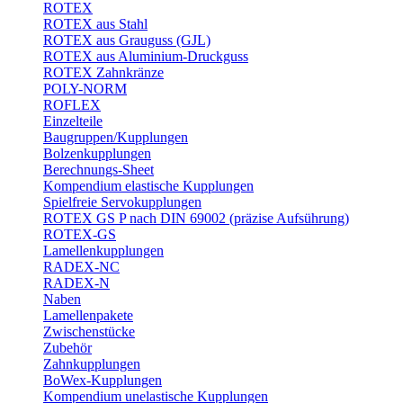
ROTEX
ROTEX aus Stahl
ROTEX aus Grauguss (GJL)
ROTEX aus Aluminium-Druckguss
ROTEX Zahnkränze
POLY-NORM
ROFLEX
Einzelteile
Baugruppen/Kupplungen
Bolzenkupplungen
Berechnungs-Sheet
Kompendium elastische Kupplungen
Spielfreie Servokupplungen
ROTEX GS P nach DIN 69002 (präzise Aufsührung)
ROTEX-GS
Lamellenkupplungen
RADEX-NC
RADEX-N
Naben
Lamellenpakete
Zwischenstücke
Zubehör
Zahnkupplungen
BoWex-Kupplungen
Kompendium unelastische Kupplungen