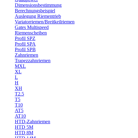
Dimensionsbestimmung
Berechnungsbeispiel
Auslegung Riementrieb
Variatorriemen/Breitkeilriemen
Gates Multispeed
Riemenscheiben
Profil SPZ
Profil SPA
Profil SPB
Zahnriemen
Trapezzahnriemen
MXL
XL
L
H
XH
T2.5
T5
T10
AT5
AT10
HTD-Zahnriemen
HTD 5M
HTD 8M