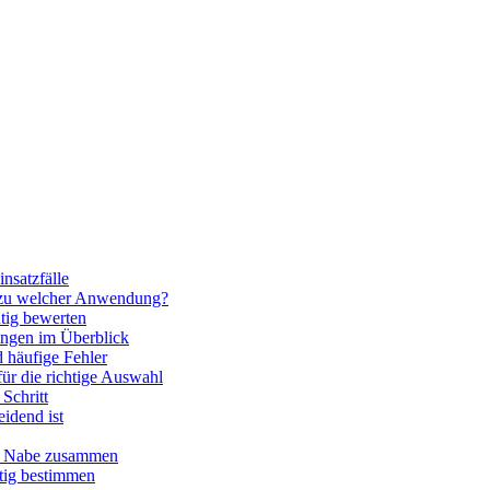
nsatzfälle
 zu welcher Anwendung?
htig bewerten
ngen im Überblick
 häufige Fehler
für die richtige Auswahl
Schritt
idend ist
nd Nabe zusammen
htig bestimmen