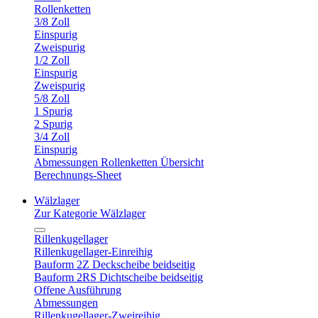
Rollenketten
3/8 Zoll
Einspurig
Zweispurig
1/2 Zoll
Einspurig
Zweispurig
5/8 Zoll
1 Spurig
2 Spurig
3/4 Zoll
Einspurig
Abmessungen Rollenketten Übersicht
Berechnungs-Sheet
Wälzlager
Zur Kategorie Wälzlager
Rillenkugellager
Rillenkugellager-Einreihig
Bauform 2Z Deckscheibe beidseitig
Bauform 2RS Dichtscheibe beidseitig
Offene Ausführung
Abmessungen
Rillenkugellager-Zweireihig