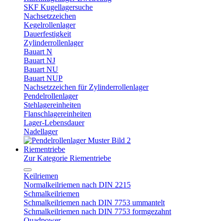
SKF Kugellagersuche
Nachsetzzeichen
Kegelrollenlager
Dauerfestigkeit
Zylinderrollenlager
Bauart N
Bauart NJ
Bauart NU
Bauart NUP
Nachsetzzeichen für Zylinderrollenlager
Pendelrollenlager
Stehlagereinheiten
Flanschlagereinheiten
Lager-Lebensdauer
Nadellager
Riementriebe
Zur Kategorie Riementriebe
Keilriemen
Normalkeilriemen nach DIN 2215
Schmalkeilriemen
Schmalkeilriemen nach DIN 7753 ummantelt
Schmalkeilriemen nach DIN 7753 formgezahnt
Quadpower