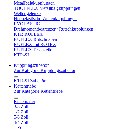
Metallbalgkupplungen
TOOLFLEX Metallbalgkupplungen
Wellengelenke
Hochelastische Wellenkupplungen
EVOLASTIC
Drehmomentbegrenzer / Rutschkupplungen
KTR RUFLEX
RUFLEX Rutschnaben
RUFLEX mit ROTEX
RUFLEX Ersatzteile
KTR-SI
Kupplungszubehör
Zur Kategorie Kupplungszubehör
KTR-SI Zubehör
Kettentriebe
Zur Kategorie Kettentriebe
Kettenräder
3/8 Zoll
1/2 Zoll
5/8 Zoll
3/4 Zoll
1 Zoll