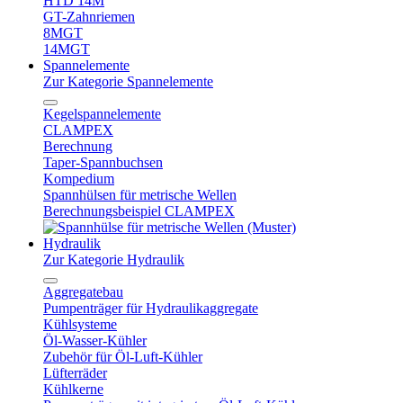
HTD 14M
GT-Zahnriemen
8MGT
14MGT
Spannelemente
Zur Kategorie Spannelemente
Kegelspannelemente
CLAMPEX
Berechnung
Taper-Spannbuchsen
Kompedium
Spannhülsen für metrische Wellen
Berechnungsbeispiel CLAMPEX
Hydraulik
Zur Kategorie Hydraulik
Aggregatebau
Pumpenträger für Hydraulikaggregate
Kühlsysteme
Öl-Wasser-Kühler
Zubehör für Öl-Luft-Kühler
Lüfterräder
Kühlkerne