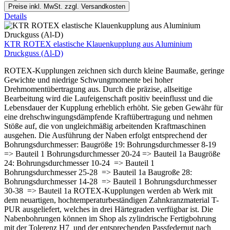
Preise inkl. MwSt. zzgl. Versandkosten
Details
KTR ROTEX elastische Klauenkupplung aus Aluminium
Druckguss (Al-D)
ROTEX-Kupplungen zeichnen sich durch kleine Baumaße, geringe
Gewichte und niedrige Schwungmomente bei hoher
Drehmomentübertragung aus. Durch die präzise, allseitige
Bearbeitung wird die Laufeigenschaft positiv beeinflusst und die
Lebensdauer der Kupplung erheblich erhöht. Sie geben Gewähr für
eine drehschwingungsdämpfende Kraftübertragung und nehmen
Stöße auf, die von ungleichmäßig arbeitenden Kraftmaschinen
ausgehen. Die Ausführung der Naben erfolgt entsprechend der
Bohrungsdurchmesser: Baugröße 19: Bohrungsdurchmesser 8-19
=> Bauteil 1 Bohrungsdurchmesser 20-24 => Bauteil 1a Baugröße
24: Bohrungsdurchmesser 10-24 => Bauteil 1
Bohrungsdurchmesser 25-28 => Bauteil 1a Baugroße 28:
Bohrungsdurchmesser 14-28 => Bauteil 1 Bohrungsdurchmesser
30-38 => Bauteil 1a ROTEX-Kupplungen werden ab Werk mit
dem neuartigen, hochtemperaturbeständigen Zahnkranzmaterial T-
PUR ausgeliefert, welches in drei Härtegraden verfügbar ist. Die
Nabenbohrungen können im Shop als zylindrische Fertigbohrung
mit der Tolerenz H7 und der entsprechenden Passfedernut nach