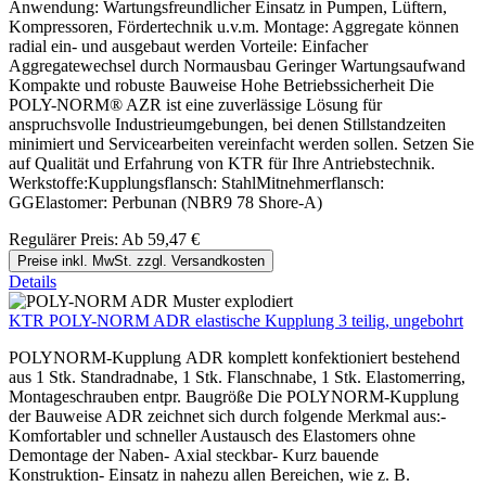
Anwendung: Wartungsfreundlicher Einsatz in Pumpen, Lüftern,
Kompressoren, Fördertechnik u.v.m. Montage: Aggregate können
radial ein- und ausgebaut werden Vorteile: Einfacher
Aggregatewechsel durch Normausbau Geringer Wartungsaufwand
Kompakte und robuste Bauweise Hohe Betriebssicherheit Die
POLY-NORM® AZR ist eine zuverlässige Lösung für
anspruchsvolle Industrieumgebungen, bei denen Stillstandzeiten
minimiert und Servicearbeiten vereinfacht werden sollen. Setzen Sie
auf Qualität und Erfahrung von KTR für Ihre Antriebstechnik.
Werkstoffe:Kupplungsflansch: StahlMitnehmerflansch:
GGElastomer: Perbunan (NBR9 78 Shore-A)
Regulärer Preis:
Ab
59,47 €
Preise inkl. MwSt. zzgl. Versandkosten
Details
KTR POLY-NORM ADR elastische Kupplung 3 teilig, ungebohrt
POLYNORM-Kupplung ADR komplett konfektioniert bestehend
aus 1 Stk. Standradnabe, 1 Stk. Flanschnabe, 1 Stk. Elastomerring,
Montageschrauben entpr. Baugröße Die POLYNORM-Kupplung
der Bauweise ADR zeichnet sich durch folgende Merkmal aus:-
Komfortabler und schneller Austausch des Elastomers ohne
Demontage der Naben- Axial steckbar- Kurz bauende
Konstruktion- Einsatz in nahezu allen Bereichen, wie z. B.