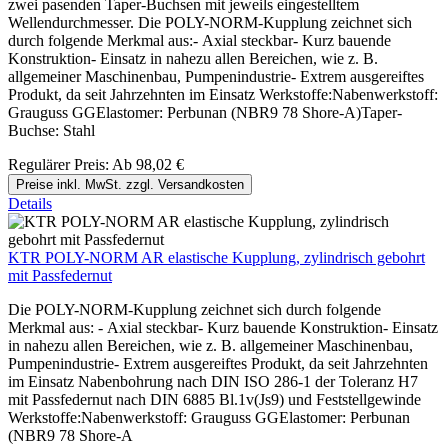
zwei pasenden Taper-Buchsen mit jeweils eingestelltem
Wellendurchmesser. Die POLY-NORM-Kupplung zeichnet sich
durch folgende Merkmal aus:- Axial steckbar- Kurz bauende
Konstruktion- Einsatz in nahezu allen Bereichen, wie z. B.
allgemeiner Maschinenbau, Pumpenindustrie- Extrem ausgereiftes
Produkt, da seit Jahrzehnten im Einsatz Werkstoffe:Nabenwerkstoff:
Grauguss GGElastomer: Perbunan (NBR9 78 Shore-A)Taper-
Buchse: Stahl
Regulärer Preis:
Ab
98,02 €
Preise inkl. MwSt. zzgl. Versandkosten
Details
KTR POLY-NORM AR elastische Kupplung, zylindrisch gebohrt
mit Passfedernut
Die POLY-NORM-Kupplung zeichnet sich durch folgende
Merkmal aus: - Axial steckbar- Kurz bauende Konstruktion- Einsatz
in nahezu allen Bereichen, wie z. B. allgemeiner Maschinenbau,
Pumpenindustrie- Extrem ausgereiftes Produkt, da seit Jahrzehnten
im Einsatz Nabenbohrung nach DIN ISO 286-1 der Toleranz H7
mit Passfedernut nach DIN 6885 Bl.1v(Js9) und Feststellgewinde
Werkstoffe:Nabenwerkstoff: Grauguss GGElastomer: Perbunan
(NBR9 78 Shore-A