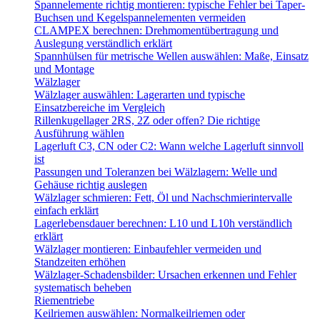
Spannelemente richtig montieren: typische Fehler bei Taper-
Buchsen und Kegelspannelementen vermeiden
CLAMPEX berechnen: Drehmomentübertragung und
Auslegung verständlich erklärt
Spannhülsen für metrische Wellen auswählen: Maße, Einsatz
und Montage
Wälzlager
Wälzlager auswählen: Lagerarten und typische
Einsatzbereiche im Vergleich
Rillenkugellager 2RS, 2Z oder offen? Die richtige
Ausführung wählen
Lagerluft C3, CN oder C2: Wann welche Lagerluft sinnvoll
ist
Passungen und Toleranzen bei Wälzlagern: Welle und
Gehäuse richtig auslegen
Wälzlager schmieren: Fett, Öl und Nachschmierintervalle
einfach erklärt
Lagerlebensdauer berechnen: L10 und L10h verständlich
erklärt
Wälzlager montieren: Einbaufehler vermeiden und
Standzeiten erhöhen
Wälzlager-Schadensbilder: Ursachen erkennen und Fehler
systematisch beheben
Riementriebe
Keilriemen auswählen: Normalkeilriemen oder