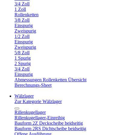
3/4 Zoll
1 Zoll
Rollenketten
3/8 Zoll
Einspurig
Zweispurig
1/2 Zoll
Einspurig
Zweispurig
5/8 Zoll
1 Spurig
2 Spurig
3/4 Zoll
Einspurig
Abmessungen Rollenketten Übersicht
Berechnungs-Sheet
Wälzlager
Zur Kategorie Wälzlager
Rillenkugellager
Rillenkugellager-Einreihig
Bauform 2Z Deckscheibe beidseitig
Bauform 2RS Dichtscheibe beidseitig
Offene Ausführung