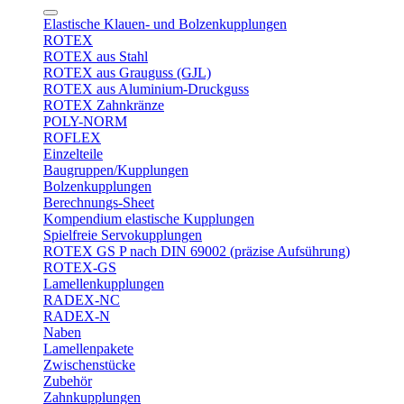
Elastische Klauen- und Bolzenkupplungen
ROTEX
ROTEX aus Stahl
ROTEX aus Grauguss (GJL)
ROTEX aus Aluminium-Druckguss
ROTEX Zahnkränze
POLY-NORM
ROFLEX
Einzelteile
Baugruppen/Kupplungen
Bolzenkupplungen
Berechnungs-Sheet
Kompendium elastische Kupplungen
Spielfreie Servokupplungen
ROTEX GS P nach DIN 69002 (präzise Aufsührung)
ROTEX-GS
Lamellenkupplungen
RADEX-NC
RADEX-N
Naben
Lamellenpakete
Zwischenstücke
Zubehör
Zahnkupplungen