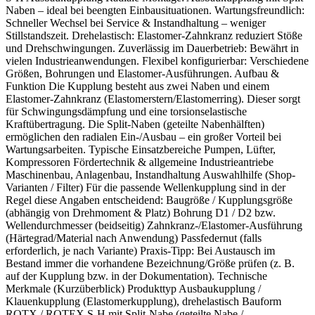
Naben – ideal bei beengten Einbausituationen. Wartungsfreundlich:
Schneller Wechsel bei Service & Instandhaltung – weniger
Stillstandszeit. Drehelastisch: Elastomer-Zahnkranz reduziert Stöße
und Drehschwingungen. Zuverlässig im Dauerbetrieb: Bewährt in
vielen Industrieanwendungen. Flexibel konfigurierbar: Verschiedene
Größen, Bohrungen und Elastomer-Ausführungen. Aufbau &
Funktion Die Kupplung besteht aus zwei Naben und einem
Elastomer-Zahnkranz (Elastomerstern/Elastomerring). Dieser sorgt
für Schwingungsdämpfung und eine torsionselastische
Kraftübertragung. Die Split-Naben (geteilte Nabenhälften)
ermöglichen den radialen Ein-/Ausbau – ein großer Vorteil bei
Wartungsarbeiten. Typische Einsatzbereiche Pumpen, Lüfter,
Kompressoren Fördertechnik & allgemeine Industrieantriebe
Maschinenbau, Anlagenbau, Instandhaltung Auswahlhilfe (Shop-
Varianten / Filter) Für die passende Wellenkupplung sind in der
Regel diese Angaben entscheidend: Baugröße / Kupplungsgröße
(abhängig von Drehmoment & Platz) Bohrung D1 / D2 bzw.
Wellendurchmesser (beidseitig) Zahnkranz-/Elastomer-Ausführung
(Härtegrad/Material nach Anwendung) Passfedernut (falls
erforderlich, je nach Variante) Praxis-Tipp: Bei Austausch im
Bestand immer die vorhandene Bezeichnung/Größe prüfen (z. B.
auf der Kupplung bzw. in der Dokumentation). Technische
Merkmale (Kurzüberblick) Produkttyp Ausbaukupplung /
Klauenkupplung (Elastomerkupplung), drehelastisch Bauform
ROTX / ROTEX S-H mit Split-Nabe (geteilte Nabe /