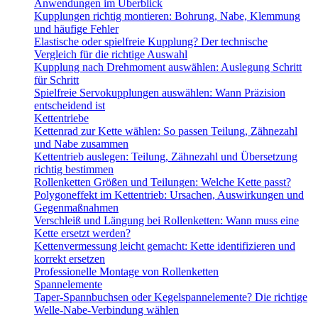
Anwendungen im Überblick
Kupplungen richtig montieren: Bohrung, Nabe, Klemmung
und häufige Fehler
Elastische oder spielfreie Kupplung? Der technische
Vergleich für die richtige Auswahl
Kupplung nach Drehmoment auswählen: Auslegung Schritt
für Schritt
Spielfreie Servokupplungen auswählen: Wann Präzision
entscheidend ist
Kettentriebe
Kettenrad zur Kette wählen: So passen Teilung, Zähnezahl
und Nabe zusammen
Kettentrieb auslegen: Teilung, Zähnezahl und Übersetzung
richtig bestimmen
Rollenketten Größen und Teilungen: Welche Kette passt?
Polygoneffekt im Kettentrieb: Ursachen, Auswirkungen und
Gegenmaßnahmen
Verschleiß und Längung bei Rollenketten: Wann muss eine
Kette ersetzt werden?
Kettenvermessung leicht gemacht: Kette identifizieren und
korrekt ersetzen
Professionelle Montage von Rollenketten
Spannelemente
Taper-Spannbuchsen oder Kegelspannelemente? Die richtige
Welle-Nabe-Verbindung wählen