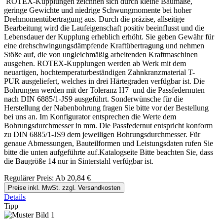
ROTEX-Kupplungen zeichnen sich durch kleine Baumaße,
geringe Gewichte und niedrige Schwungmomente bei hoher
Drehmomentübertragung aus. Durch die präzise, allseitige
Bearbeitung wird die Laufeigenschaft positiv beeinflusst und die
Lebensdauer der Kupplung erheblich erhöht. Sie geben Gewähr für
eine drehschwingungsdämpfende Kraftübertragung und nehmen
Stöße auf, die von ungleichmäßig arbeitenden Kraftmaschinen
ausgehen. ROTEX-Kupplungen werden ab Werk mit dem
neuartigen, hochtemperaturbeständigen Zahnkranzmaterial T-
PUR ausgeliefert, welches in drei Härtegraden verfügbar ist. Die
Bohrungen werden mit der Toleranz H7 und die Passfedernuten
nach DIN 6885/1-JS9 ausgeführt. Sonderwünsche für die
Herstellung der Nabenbohrung fragen Sie bitte vor der Bestellung
bei uns an. Im Konfigurator entsprechen die Werte dem
Bohrungsdurchmesser in mm. Die Passfedernut entspricht konform
zu DIN 6885/1-JS9 dem jeweiligen Bohrungsdurchmesser. Für
genaue Abmessungen, Bauteilformen und Leistungsdaten rufen Sie
bitte die unten aufgeführte auf.Katalogseite Bitte beachten Sie, dass
die Baugröße 14 nur in Sinterstahl verfügbar ist.
Regulärer Preis:
Ab
20,84 €
Preise inkl. MwSt. zzgl. Versandkosten
Details
Tipp