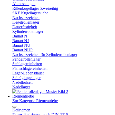
Abmessungen
Rillenkugellager-Zweireihig
SKF Kugellagersuche
Nachsetzzeichen
Kegelrollenlager
Dauerfestigkeit
Zylinderrollenlager
Bauart N
Bauart NJ
Bauart NU
Bauart NUP
Nachsetzzeichen für Zylinderrollenlager
Pendelrollenlager
Stehlagereinheiten
Flanschlagereinheiten
Lager-Lebensdauer
Schrägkugellager
Nadelhülsen
Nadellager
Riementriebe
Zur Kategorie Riementriebe
Keilriemen
Normalkeilriemen nach DIN 2215