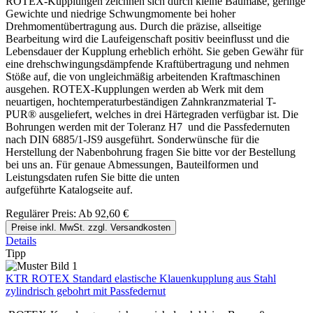
ROTEX-Kupplungen zeichnen sich durch kleine Baumaße, geringe
Gewichte und niedrige Schwungmomente bei hoher
Drehmomentübertragung aus. Durch die präzise, allseitige
Bearbeitung wird die Laufeigenschaft positiv beeinflusst und die
Lebensdauer der Kupplung erheblich erhöht. Sie geben Gewähr für
eine drehschwingungsdämpfende Kraftübertragung und nehmen
Stöße auf, die von ungleichmäßig arbeitenden Kraftmaschinen
ausgehen. ROTEX-Kupplungen werden ab Werk mit dem
neuartigen, hochtemperaturbeständigen Zahnkranzmaterial T-
PUR® ausgeliefert, welches in drei Härtegraden verfügbar ist. Die
Bohrungen werden mit der Toleranz H7 und die Passfedernuten
nach DIN 6885/1-JS9 ausgeführt. Sonderwünsche für die
Herstellung der Nabenbohrung fragen Sie bitte vor der Bestellung
bei uns an. Für genaue Abmessungen, Bauteilformen und
Leistungsdaten rufen Sie bitte die unten
aufgeführte Katalogseite auf.
Regulärer Preis:
Ab
92,60 €
Preise inkl. MwSt. zzgl. Versandkosten
Details
Tipp
KTR ROTEX Standard elastische Klauenkupplung aus Stahl
zylindrisch gebohrt mit Passfedernut