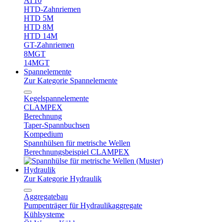
AT10
HTD-Zahnriemen
HTD 5M
HTD 8M
HTD 14M
GT-Zahnriemen
8MGT
14MGT
Spannelemente
Zur Kategorie Spannelemente
Kegelspannelemente
CLAMPEX
Berechnung
Taper-Spannbuchsen
Kompedium
Spannhülsen für metrische Wellen
Berechnungsbeispiel CLAMPEX
Hydraulik
Zur Kategorie Hydraulik
Aggregatebau
Pumpenträger für Hydraulikaggregate
Kühlsysteme