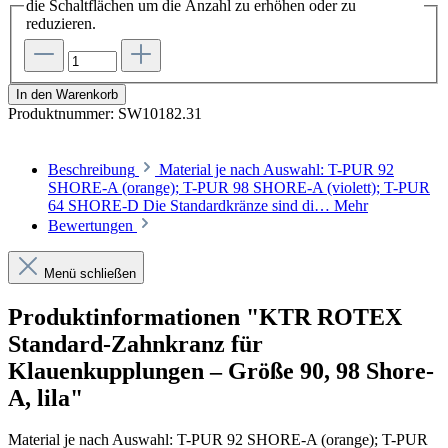
die Schaltflächen um die Anzahl zu erhöhen oder zu
reduzieren.
In den Warenkorb
Produktnummer:
SW10182.31
Beschreibung
Material je nach Auswahl: T-PUR 92
SHORE-A (orange); T-PUR 98 SHORE-A (violett); T-PUR
64 SHORE-D Die Standardkränze sind di…
Mehr
Bewertungen
Menü schließen
Produktinformationen "KTR ROTEX
Standard-Zahnkranz für
Klauenkupplungen – Größe 90, 98 Shore-
A, lila"
Material je nach Auswahl: T-PUR
92 SHORE-A (orange);
T-PUR