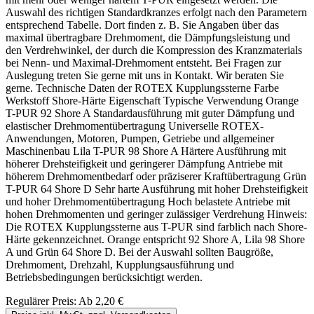
Auswahl des richtigen Standardkranzes erfolgt nach den Parametern
entsprechend Tabelle. Dort finden z. B. Sie Angaben über das
maximal übertragbare Drehmoment, die Dämpfungsleistung und
den Verdrehwinkel, der durch die Kompression des Kranzmaterials
bei Nenn- und Maximal-Drehmoment entsteht. Bei Fragen zur
Auslegung treten Sie gerne mit uns in Kontakt. Wir beraten Sie
gerne. Technische Daten der ROTEX Kupplungssterne Farbe
Werkstoff Shore-Härte Eigenschaft Typische Verwendung Orange
T-PUR 92 Shore A Standardausführung mit guter Dämpfung und
elastischer Drehmomentübertragung Universelle ROTEX-
Anwendungen, Motoren, Pumpen, Getriebe und allgemeiner
Maschinenbau Lila T-PUR 98 Shore A Härtere Ausführung mit
höherer Drehsteifigkeit und geringerer Dämpfung Antriebe mit
höherem Drehmomentbedarf oder präziserer Kraftübertragung Grün
T-PUR 64 Shore D Sehr harte Ausführung mit hoher Drehsteifigkeit
und hoher Drehmomentübertragung Hoch belastete Antriebe mit
hohen Drehmomenten und geringer zulässiger Verdrehung Hinweis:
Die ROTEX Kupplungssterne aus T-PUR sind farblich nach Shore-
Härte gekennzeichnet. Orange entspricht 92 Shore A, Lila 98 Shore
A und Grün 64 Shore D. Bei der Auswahl sollten Baugröße,
Drehmoment, Drehzahl, Kupplungsausführung und
Betriebsbedingungen berücksichtigt werden.
Regulärer Preis:
Ab
2,20 €