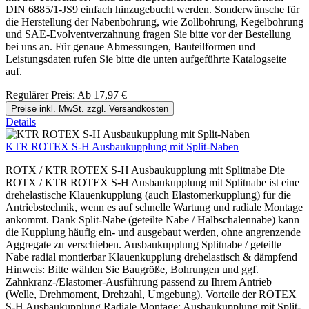
DIN 6885/1-JS9 einfach hinzugebucht werden. Sonderwünsche für
die Herstellung der Nabenbohrung, wie Zollbohrung, Kegelbohrung
und SAE-Evolventverzahnung fragen Sie bitte vor der Bestellung
bei uns an. Für genaue Abmessungen, Bauteilformen und
Leistungsdaten rufen Sie bitte die unten aufgeführte Katalogseite
auf.
Regulärer Preis:
Ab
17,97 €
Preise inkl. MwSt. zzgl. Versandkosten
Details
KTR ROTEX S-H Ausbaukupplung mit Split-Naben
ROTX / KTR ROTEX S-H Ausbaukupplung mit Splitnabe Die
ROTX / KTR ROTEX S-H Ausbaukupplung mit Splitnabe ist eine
drehelastische Klauenkupplung (auch Elastomerkupplung) für die
Antriebstechnik, wenn es auf schnelle Wartung und radiale Montage
ankommt. Dank Split-Nabe (geteilte Nabe / Halbschalennabe) kann
die Kupplung häufig ein- und ausgebaut werden, ohne angrenzende
Aggregate zu verschieben. Ausbaukupplung Splitnabe / geteilte
Nabe radial montierbar Klauenkupplung drehelastisch & dämpfend
Hinweis: Bitte wählen Sie Baugröße, Bohrungen und ggf.
Zahnkranz-/Elastomer-Ausführung passend zu Ihrem Antrieb
(Welle, Drehmoment, Drehzahl, Umgebung). Vorteile der ROTEX
S-H Ausbaukupplung Radiale Montage: Ausbaukupplung mit Split-