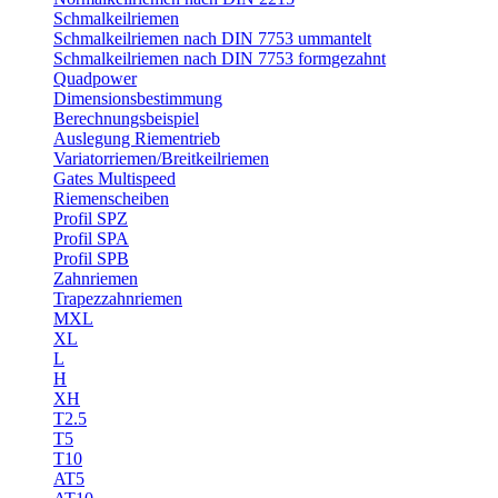
Schmalkeilriemen
Schmalkeilriemen nach DIN 7753 ummantelt
Schmalkeilriemen nach DIN 7753 formgezahnt
Quadpower
Dimensionsbestimmung
Berechnungsbeispiel
Auslegung Riementrieb
Variatorriemen/Breitkeilriemen
Gates Multispeed
Riemenscheiben
Profil SPZ
Profil SPA
Profil SPB
Zahnriemen
Trapezzahnriemen
MXL
XL
L
H
XH
T2.5
T5
T10
AT5