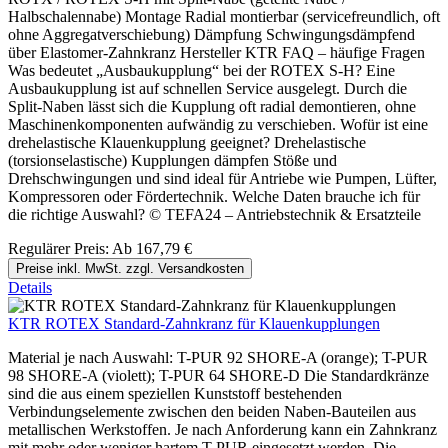
Halbschalennabe) Montage Radial montierbar (servicefreundlich, oft
ohne Aggregatverschiebung) Dämpfung Schwingungsdämpfend
über Elastomer-Zahnkranz Hersteller KTR FAQ – häufige Fragen
Was bedeutet „Ausbaukupplung“ bei der ROTEX S-H? Eine
Ausbaukupplung ist auf schnellen Service ausgelegt. Durch die
Split-Naben lässt sich die Kupplung oft radial demontieren, ohne
Maschinenkomponenten aufwändig zu verschieben. Wofür ist eine
drehelastische Klauenkupplung geeignet? Drehelastische
(torsionselastische) Kupplungen dämpfen Stöße und
Drehschwingungen und sind ideal für Antriebe wie Pumpen, Lüfter,
Kompressoren oder Fördertechnik. Welche Daten brauche ich für
die richtige Auswahl? © TEFA24 – Antriebstechnik & Ersatzteile
Regulärer Preis:
Ab
167,79 €
Preise inkl. MwSt. zzgl. Versandkosten
Details
KTR ROTEX Standard-Zahnkranz für Klauenkupplungen
Material je nach Auswahl: T-PUR 92 SHORE-A (orange); T-PUR
98 SHORE-A (violett); T-PUR 64 SHORE-D Die Standardkränze
sind die aus einem speziellen Kunststoff bestehenden
Verbindungselemente zwischen den beiden Naben-Bauteilen aus
metallischen Werkstoffen. Je nach Anforderung kann ein Zahnkranz
mit mehr oder weniger hartem T-PUR eingesetzt werden. Die