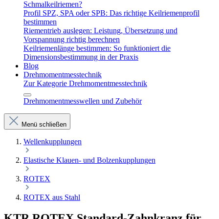
Schmalkeilriemen?
Profil SPZ, SPA oder SPB: Das richtige Keilriemenprofil
bestimmen
Riementrieb auslegen: Leistung, Übersetzung und
Vorspannung richtig berechnen
Keilriemenlänge bestimmen: So funktioniert die
Dimensionsbestimmung in der Praxis
Blog
Drehmomentmesstechnik
Zur Kategorie Drehmomentmesstechnik
Drehmomentmesswellen und Zubehör
Menü schließen
Wellenkupplungen
Elastische Klauen- und Bolzenkupplungen
ROTEX
ROTEX aus Stahl
KTR ROTEX Standard-Zahnkranz für