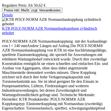
Regulärer Preis:
Ab
50,62 €
Preise inkl. MwSt. zzgl. Versandkosten
Details
KTR POLY-NORM AZR Normausbaukupplung zylindrisch
gebohrt
POLY-NORM® AZR Normausbaukupplung mit der Ausbaulänge
von l = 140 mmAndere Längen auf Anfrag Die POLY-NORM®
AZR Normausbaukupplung von KTR ist eine hochleistungsfähige,
spielfreie Elastomerkupplung, die speziell für Anwendungen mit
erhöhtem Wartungsbedarf entwickelt wurde. Durch ihre zweiteilige
Konstruktion ermöglicht sie einen schnellen und einfachen Ein- und
Ausbau von Aggregaten, ohne dass dabei angrenzende
Maschinenteile demontiert werden müssen. Diese Kupplung
zeichnet sich durch ihre hohe Verlagerungskapazität und
Torsionselastizität aus. Sie ist ideal geeignet für den Einsatz in
Pumpenantrieben, Lüftern, Förderanlagen und weiteren
Industrieanwendungen, bei denen Zuverlässigkeit und
Wartungsfreundlichkeit gefragt sind. Technische Merkmale:
Hersteller: KTR Produktreihe: POLY-NORM® AZR
Kupplungstyp: Elastomerkupplung mit Normausbau (zweiteilig)
Eigenschaften: Torsionselastisch, spielfrei, schwingungsdämpfend