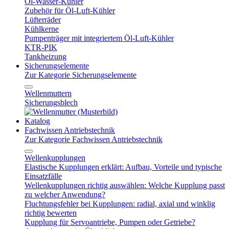
Öl-Wasser-Kühler
Zubehör für Öl-Luft-Kühler
Lüfterräder
Kühlkerne
Pumpenträger mit integriertem Öl-Luft-Kühler
KTR-PIK
Tankheizung
Sicherungselemente
Zur Kategorie Sicherungselemente
Wellenmuttern
Sicherungsblech
Katalog
Fachwissen Antriebstechnik
Zur Kategorie Fachwissen Antriebstechnik
Wellenkupplungen
Elastische Kupplungen erklärt: Aufbau, Vorteile und typische
Einsatzfälle
Wellenkupplungen richtig auswählen: Welche Kupplung passt
zu welcher Anwendung?
Fluchtungsfehler bei Kupplungen: radial, axial und winklig
richtig bewerten
Kupplung für Servoantriebe, Pumpen oder Getriebe?