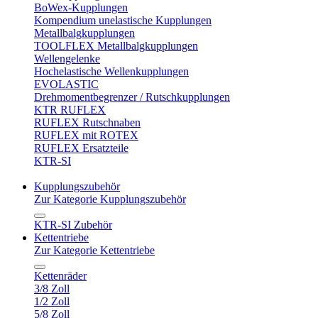
BoWex-Kupplungen
Kompendium unelastische Kupplungen
Metallbalgkupplungen
TOOLFLEX Metallbalgkupplungen
Wellengelenke
Hochelastische Wellenkupplungen
EVOLASTIC
Drehmomentbegrenzer / Rutschkupplungen
KTR RUFLEX
RUFLEX Rutschnaben
RUFLEX mit ROTEX
RUFLEX Ersatzteile
KTR-SI
Kupplungszubehör
Zur Kategorie Kupplungszubehör
KTR-SI Zubehör
Kettentriebe
Zur Kategorie Kettentriebe
Kettenräder
3/8 Zoll
1/2 Zoll
5/8 Zoll