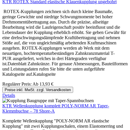
KTR ROTEX Standard elastische Klauenkupplung ungebohrt
ROTEX-Kupplungen zeichnen sich durch kleine Baumaße,
geringe Gewichte und niedrige Schwungmomente bei hoher
Drehmomentübertragung aus. Durch die präzise, allseitige
Bearbeitung wird die Laufeigenschaft positiv beeinflusst und die
Lebensdauer der Kupplung erheblich erhöht. Sie geben Gewähr für
eine drehschwingungsdämpfende Kraftübertragung und nehmen
Stöße auf, die von ungleichmäßig arbeitenden Kraftmaschinen
ausgehen. ROTEX-Kupplungen werden ab Werk mit dem
neuartigen, hochtemperaturbeständigen Zahnkranzmaterial T-
PUR ausgeliefert, welches in drei Härtegraden verfügbar
ist.Datenblatt Zahnkränze. Für genaue Abmessungen, Bauteilformen
und Leistungsdaten rufen Sie bitte die unten aufgeführte
Katalogseite auf.Katalogseite
Regulärer Preis:
Ab
13,93 €
Preise inkl. MwSt. zzgl. Versandkosten
Details
KTR Wellenkupplung komplett POLY-NORM AR Taper-
Klemmbuchse – 78 Shore-A
Komplette Wellenkupplung "POLY-NORM AR elastische
Kupplung" mit zwei Kupplungsschalen, einem Elastomerring und