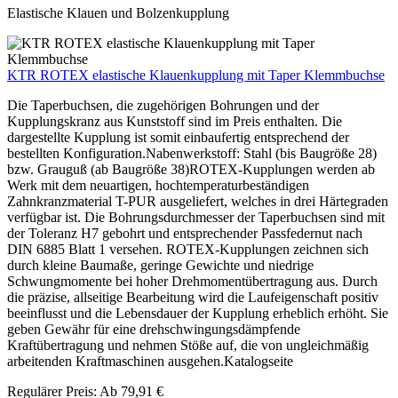
Elastische Klauen und Bolzenkupplung
KTR ROTEX elastische Klauenkupplung mit Taper Klemmbuchse
Die Taperbuchsen, die zugehörigen Bohrungen und der
Kupplungskranz aus Kunststoff sind im Preis enthalten. Die
dargestellte Kupplung ist somit einbaufertig entsprechend der
bestellten Konfiguration.Nabenwerkstoff: Stahl (bis Baugröße 28)
bzw. Grauguß (ab Baugröße 38)ROTEX-Kupplungen werden ab
Werk mit dem neuartigen, hochtemperaturbeständigen
Zahnkranzmaterial T-PUR ausgeliefert, welches in drei Härtegraden
verfügbar ist. Die Bohrungsdurchmesser der Taperbuchsen sind mit
der Toleranz H7 gebohrt und entsprechender Passfedernut nach
DIN 6885 Blatt 1 versehen. ROTEX-Kupplungen zeichnen sich
durch kleine Baumaße, geringe Gewichte und niedrige
Schwungmomente bei hoher Drehmomentübertragung aus. Durch
die präzise, allseitige Bearbeitung wird die Laufeigenschaft positiv
beeinflusst und die Lebensdauer der Kupplung erheblich erhöht. Sie
geben Gewähr für eine drehschwingungsdämpfende
Kraftübertragung und nehmen Stöße auf, die von ungleichmäßig
arbeitenden Kraftmaschinen ausgehen.Katalogseite
Regulärer Preis:
Ab
79,91 €