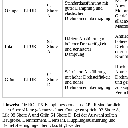
ROTE
Standardausführung mit
92
Anwen
guter Dämpfung und
Orange
T-PUR
Shore
Motore
elastischer
A
Getrie
Drehmomentübertragung
allgem
Masch
Antrie
Härtere Ausführung mit
98
höher
höherer Drehsteifigkeit
Lila
T-PUR
Shore
Drehm
und geringerer
A
oder pr
Dämpfung
Kraftü
Hoch b
Sehr harte Ausführung
Antrie
64
mit hoher Drehsteifigkeit
Drehm
Grün
T-PUR
Shore
und hoher
und ge
D
Drehmomentübertragung
zulässi
Verdre
Hinweis:
Die ROTEX Kupplungssterne aus T-PUR sind farblich
nach Shore-Härte gekennzeichnet. Orange entspricht 92 Shore A,
Lila 98 Shore A und Grün 64 Shore D. Bei der Auswahl sollten
Baugröße, Drehmoment, Drehzahl, Kupplungsausführung und
Betriebsbedingungen berücksichtigt werden.