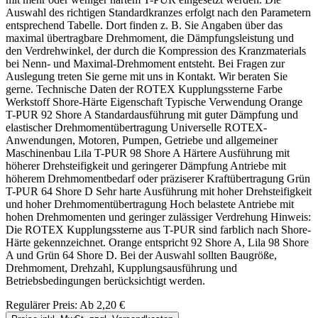
Auswahl des richtigen Standardkranzes erfolgt nach den Parametern
entsprechend Tabelle. Dort finden z. B. Sie Angaben über das
maximal übertragbare Drehmoment, die Dämpfungsleistung und
den Verdrehwinkel, der durch die Kompression des Kranzmaterials
bei Nenn- und Maximal-Drehmoment entsteht. Bei Fragen zur
Auslegung treten Sie gerne mit uns in Kontakt. Wir beraten Sie
gerne. Technische Daten der ROTEX Kupplungssterne Farbe
Werkstoff Shore-Härte Eigenschaft Typische Verwendung Orange
T-PUR 92 Shore A Standardausführung mit guter Dämpfung und
elastischer Drehmomentübertragung Universelle ROTEX-
Anwendungen, Motoren, Pumpen, Getriebe und allgemeiner
Maschinenbau Lila T-PUR 98 Shore A Härtere Ausführung mit
höherer Drehsteifigkeit und geringerer Dämpfung Antriebe mit
höherem Drehmomentbedarf oder präziserer Kraftübertragung Grün
T-PUR 64 Shore D Sehr harte Ausführung mit hoher Drehsteifigkeit
und hoher Drehmomentübertragung Hoch belastete Antriebe mit
hohen Drehmomenten und geringer zulässiger Verdrehung Hinweis:
Die ROTEX Kupplungssterne aus T-PUR sind farblich nach Shore-
Härte gekennzeichnet. Orange entspricht 92 Shore A, Lila 98 Shore
A und Grün 64 Shore D. Bei der Auswahl sollten Baugröße,
Drehmoment, Drehzahl, Kupplungsausführung und
Betriebsbedingungen berücksichtigt werden.
Regulärer Preis:
Ab
2,20 €