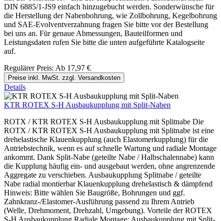
DIN 6885/1-JS9 einfach hinzugebucht werden. Sonderwünsche für
die Herstellung der Nabenbohrung, wie Zollbohrung, Kegelbohrung
und SAE-Evolventverzahnung fragen Sie bitte vor der Bestellung
bei uns an. Für genaue Abmessungen, Bauteilformen und
Leistungsdaten rufen Sie bitte die unten aufgeführte Katalogseite
auf.
Regulärer Preis:
Ab
17,97 €
Preise inkl. MwSt. zzgl. Versandkosten
Details
KTR ROTEX S-H Ausbaukupplung mit Split-Naben
ROTX / KTR ROTEX S-H Ausbaukupplung mit Splitnabe Die
ROTX / KTR ROTEX S-H Ausbaukupplung mit Splitnabe ist eine
drehelastische Klauenkupplung (auch Elastomerkupplung) für die
Antriebstechnik, wenn es auf schnelle Wartung und radiale Montage
ankommt. Dank Split-Nabe (geteilte Nabe / Halbschalennabe) kann
die Kupplung häufig ein- und ausgebaut werden, ohne angrenzende
Aggregate zu verschieben. Ausbaukupplung Splitnabe / geteilte
Nabe radial montierbar Klauenkupplung drehelastisch & dämpfend
Hinweis: Bitte wählen Sie Baugröße, Bohrungen und ggf.
Zahnkranz-/Elastomer-Ausführung passend zu Ihrem Antrieb
(Welle, Drehmoment, Drehzahl, Umgebung). Vorteile der ROTEX
S-H Ausbaukupplung Radiale Montage: Ausbaukupplung mit Split-