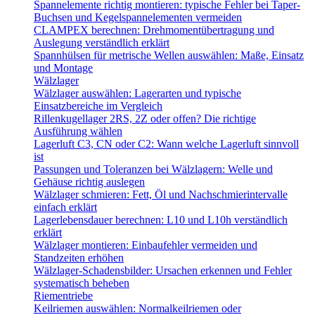
Spannelemente richtig montieren: typische Fehler bei Taper-
Buchsen und Kegelspannelementen vermeiden
CLAMPEX berechnen: Drehmomentübertragung und
Auslegung verständlich erklärt
Spannhülsen für metrische Wellen auswählen: Maße, Einsatz
und Montage
Wälzlager
Wälzlager auswählen: Lagerarten und typische
Einsatzbereiche im Vergleich
Rillenkugellager 2RS, 2Z oder offen? Die richtige
Ausführung wählen
Lagerluft C3, CN oder C2: Wann welche Lagerluft sinnvoll
ist
Passungen und Toleranzen bei Wälzlagern: Welle und
Gehäuse richtig auslegen
Wälzlager schmieren: Fett, Öl und Nachschmierintervalle
einfach erklärt
Lagerlebensdauer berechnen: L10 und L10h verständlich
erklärt
Wälzlager montieren: Einbaufehler vermeiden und
Standzeiten erhöhen
Wälzlager-Schadensbilder: Ursachen erkennen und Fehler
systematisch beheben
Riementriebe
Keilriemen auswählen: Normalkeilriemen oder