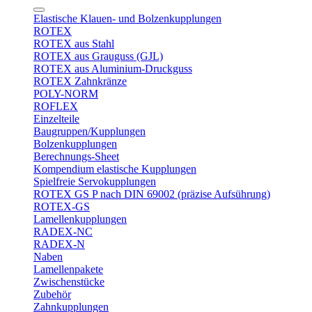
Elastische Klauen- und Bolzenkupplungen
ROTEX
ROTEX aus Stahl
ROTEX aus Grauguss (GJL)
ROTEX aus Aluminium-Druckguss
ROTEX Zahnkränze
POLY-NORM
ROFLEX
Einzelteile
Baugruppen/Kupplungen
Bolzenkupplungen
Berechnungs-Sheet
Kompendium elastische Kupplungen
Spielfreie Servokupplungen
ROTEX GS P nach DIN 69002 (präzise Aufsührung)
ROTEX-GS
Lamellenkupplungen
RADEX-NC
RADEX-N
Naben
Lamellenpakete
Zwischenstücke
Zubehör
Zahnkupplungen