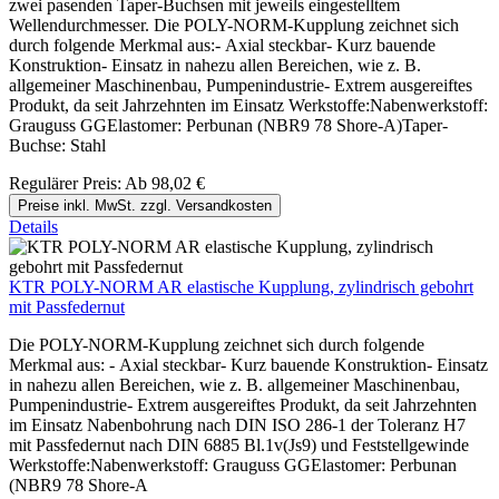
zwei pasenden Taper-Buchsen mit jeweils eingestelltem
Wellendurchmesser. Die POLY-NORM-Kupplung zeichnet sich
durch folgende Merkmal aus:- Axial steckbar- Kurz bauende
Konstruktion- Einsatz in nahezu allen Bereichen, wie z. B.
allgemeiner Maschinenbau, Pumpenindustrie- Extrem ausgereiftes
Produkt, da seit Jahrzehnten im Einsatz Werkstoffe:Nabenwerkstoff:
Grauguss GGElastomer: Perbunan (NBR9 78 Shore-A)Taper-
Buchse: Stahl
Regulärer Preis:
Ab
98,02 €
Preise inkl. MwSt. zzgl. Versandkosten
Details
KTR POLY-NORM AR elastische Kupplung, zylindrisch gebohrt
mit Passfedernut
Die POLY-NORM-Kupplung zeichnet sich durch folgende
Merkmal aus: - Axial steckbar- Kurz bauende Konstruktion- Einsatz
in nahezu allen Bereichen, wie z. B. allgemeiner Maschinenbau,
Pumpenindustrie- Extrem ausgereiftes Produkt, da seit Jahrzehnten
im Einsatz Nabenbohrung nach DIN ISO 286-1 der Toleranz H7
mit Passfedernut nach DIN 6885 Bl.1v(Js9) und Feststellgewinde
Werkstoffe:Nabenwerkstoff: Grauguss GGElastomer: Perbunan
(NBR9 78 Shore-A