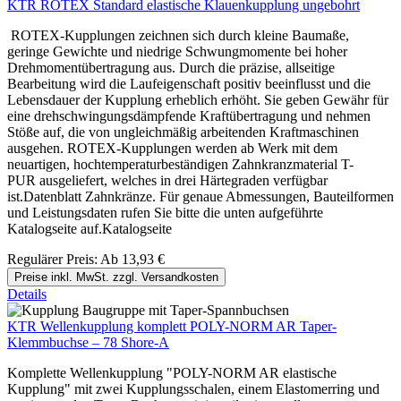
KTR ROTEX Standard elastische Klauenkupplung ungebohrt
ROTEX-Kupplungen zeichnen sich durch kleine Baumaße,
geringe Gewichte und niedrige Schwungmomente bei hoher
Drehmomentübertragung aus. Durch die präzise, allseitige
Bearbeitung wird die Laufeigenschaft positiv beeinflusst und die
Lebensdauer der Kupplung erheblich erhöht. Sie geben Gewähr für
eine drehschwingungsdämpfende Kraftübertragung und nehmen
Stöße auf, die von ungleichmäßig arbeitenden Kraftmaschinen
ausgehen. ROTEX-Kupplungen werden ab Werk mit dem
neuartigen, hochtemperaturbeständigen Zahnkranzmaterial T-
PUR ausgeliefert, welches in drei Härtegraden verfügbar
ist.Datenblatt Zahnkränze. Für genaue Abmessungen, Bauteilformen
und Leistungsdaten rufen Sie bitte die unten aufgeführte
Katalogseite auf.Katalogseite
Regulärer Preis:
Ab
13,93 €
Preise inkl. MwSt. zzgl. Versandkosten
Details
KTR Wellenkupplung komplett POLY-NORM AR Taper-
Klemmbuchse – 78 Shore-A
Komplette Wellenkupplung "POLY-NORM AR elastische
Kupplung" mit zwei Kupplungsschalen, einem Elastomerring und