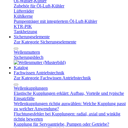
Öl-Wasser-Kühler
Zubehör für Öl-Luft-Kühler
Lüfterräder
Kühlkerne
Pumpenträger mit integriertem Öl-Luft-Kühler
KTR-PIK
Tankheizung
Sicherungselemente
Zur Kategorie Sicherungselemente
Wellenmuttern
Sicherungsblech
Katalog
Fachwissen Antriebstechnik
Zur Kategorie Fachwissen Antriebstechnik
Wellenkupplungen
Elastische Kupplungen erklärt: Aufbau, Vorteile und typische
Einsatzfälle
Wellenkupplungen richtig auswählen: Welche Kupplung passt
zu welcher Anwendung?
Fluchtungsfehler bei Kupplungen: radial, axial und winklig
richtig bewerten
Kupplung für Servoantriebe, Pumpen oder Getriebe?