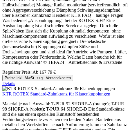
Halbschalennabe) Montage Radial montierbar (servicefreundlich, oft
ohne Aggregatverschiebung) Dämpfung Schwingungsdämpfend
über Elastomer-Zahnkranz Hersteller KTR FAQ – häufige Fragen
Was bedeutet „Ausbaukupplung“ bei der ROTEX S-H? Eine
Ausbaukupplung ist auf schnellen Service ausgelegt. Durch die
Split-Naben lässt sich die Kupplung oft radial demontieren, ohne
Maschinenkomponenten aufwändig zu verschieben. Wofür ist eine
drehelastische Klauenkupplung geeignet? Drehelastische
(torsionselastische) Kupplungen dämpfen Stöße und
Drehschwingungen und sind ideal für Antriebe wie Pumpen, Lüfter,
Kompressoren oder Fördertechnik. Welche Daten brauche ich für
die richtige Auswahl? © TEFA24 – Antriebstechnik & Ersatzteile
Regulärer Preis:
Ab
167,79 €
Preise inkl. MwSt. zzgl. Versandkosten
Details
KTR ROTEX Standard-Zahnkranz für Klauenkupplungen
Material je nach Auswahl: T-PUR 92 SHORE-A (orange); T-PUR
98 SHORE-A (violett); T-PUR 64 SHORE-D Die Standardkränze
sind die aus einem speziellen Kunststoff bestehenden
Verbindungselemente zwischen den beiden Naben-Bauteilen aus
metallischen Werkstoffen. Je nach Anforderung kann ein Zahnkranz
mit mehr oder weniger hartem T-PUR eingesetzt werden. Die