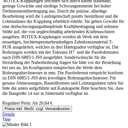
ROTEX-Kupplungen zeichnen sich durch kleine Baumaße,
geringe Gewichte und niedrige Schwungmomente bei hoher
Drehmomentübertragung aus. Durch die präzise, allseitige
Bearbeitung wird die Laufeigenschaft positiv beeinflusst und die
Lebensdauer der Kupplung erheblich erhöht. Sie geben Gewähr für
eine drehschwingungsdämpfende Kraftübertragung und nehmen
Stöße auf, die von ungleichmäßig arbeitenden Kraftmaschinen
ausgehen. ROTEX-Kupplungen werden ab Werk mit dem
neuartigen, hochtemperaturbeständigen Zahnkranzmaterial T-
PUR ausgeliefert, welches in drei Härtegraden verfügbar ist. Die
Bohrungen werden mit der Toleranz H7 und die Passfedernuten
nach DIN 6885/1-JS9 ausgeführt. Sonderwünsche für die
Herstellung der Nabenbohrung fragen Sie bitte vor der Bestellung
bei uns an. Im Konfigurator entsprechen die Werte dem
Bohrungsdurchmesser in mm. Die Passfedernut entspricht konform
zu DIN 6885/1-JS9 dem jeweiligen Bohrungsdurchmesser. Für
genaue Abmessungen, Bauteilformen und Leistungsdaten rufen Sie
bitte die unten aufgeführte auf.Katalogseite Bitte beachten Sie, dass
die Baugröße 14 nur in Sinterstahl verfügbar ist.
Regulärer Preis:
Ab
20,84 €
Preise inkl. MwSt. zzgl. Versandkosten
Details
Tipp