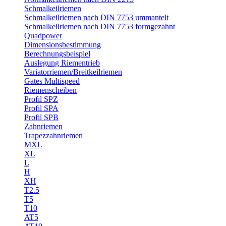
Schmalkeilriemen
Schmalkeilriemen nach DIN 7753 ummantelt
Schmalkeilriemen nach DIN 7753 formgezahnt
Quadpower
Dimensionsbestimmung
Berechnungsbeispiel
Auslegung Riementrieb
Variatorriemen/Breitkeilriemen
Gates Multispeed
Riemenscheiben
Profil SPZ
Profil SPA
Profil SPB
Zahnriemen
Trapezzahnriemen
MXL
XL
L
H
XH
T2.5
T5
T10
AT5