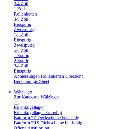
3/4 Zoll
1 Zoll
Rollenketten
3/8 Zoll
Einspurig
Zweispurig
1/2 Zoll
Einspurig
Zweispurig
5/8 Zoll
1 Spurig
2 Spurig
3/4 Zoll
Einspurig
Abmessungen Rollenketten Übersicht
Berechnungs-Sheet
Wälzlager
Zur Kategorie Wälzlager
Rillenkugellager
Rillenkugellager-Einreihig
Bauform 2Z Deckscheibe beidseitig
Bauform 2RS Dichtscheibe beidseitig
Offene Ausführung