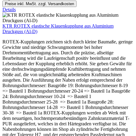
Preise inkl. MwSt. zzgl. Versandkosten
Details
KTR ROTEX elastische Klauenkupplung aus Aluminium
Druckguss (Al-D)
ROTEX-Kupplungen zeichnen sich durch kleine Baumaße, geringe
Gewichte und niedrige Schwungmomente bei hoher
Drehmomentübertragung aus. Durch die präzise, allseitige
Bearbeitung wird die Laufeigenschaft positiv beeinflusst und die
Lebensdauer der Kupplung erheblich erhöht. Sie geben Gewähr für
eine drehschwingungsdämpfende Kraftübertragung und nehmen
Stöße auf, die von ungleichmäßig arbeitenden Kraftmaschinen
ausgehen. Die Ausführung der Naben erfolgt entsprechend der
Bohrungsdurchmesser: Baugröße 19: Bohrungsdurchmesser 8-19
=> Bauteil 1 Bohrungsdurchmesser 20-24 => Bauteil 1a Baugröße
24: Bohrungsdurchmesser 10-24 => Bauteil 1
Bohrungsdurchmesser 25-28 => Bauteil 1a Baugroße 28:
Bohrungsdurchmesser 14-28 => Bauteil 1 Bohrungsdurchmesser
30-38 => Bauteil 1a ROTEX-Kupplungen werden ab Werk mit
dem neuartigen, hochtemperaturbeständigen Zahnkranzmaterial T-
PUR ausgeliefert, welches in drei Härtegraden verfügbar ist. Die
Nabenbohrungen können im Shop als zylindrische Fertigbohrung
mit der Tolerenz H7 und der entsprechenden Passfedernut nach