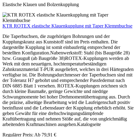
Elastische Klauen und Bolzenkupplung
KTR ROTEX elastische Klauenkupplung mit Taper Klemmbuchse
Die Taperbuchsen, die zugehörigen Bohrungen und der
Kupplungskranz aus Kunststoff sind im Preis enthalten. Die
dargestellte Kupplung ist somit einbaufertig entsprechend der
bestellten Konfiguration.Nabenwerkstoff: Stahl (bis Baugröße 28)
bzw. Grauguß (ab Baugröße 38)ROTEX-Kupplungen werden ab
Werk mit dem neuartigen, hochtemperaturbeständigen
Zahnkranzmaterial T-PUR ausgeliefert, welches in drei Härtegraden
verfügbar ist. Die Bohrungsdurchmesser der Taperbuchsen sind mit
der Toleranz H7 gebohrt und entsprechender Passfedernut nach
DIN 6885 Blatt 1 versehen. ROTEX-Kupplungen zeichnen sich
durch kleine Baumaße, geringe Gewichte und niedrige
Schwungmomente bei hoher Drehmomentübertragung aus. Durch
die präzise, allseitige Bearbeitung wird die Laufeigenschaft positiv
beeinflusst und die Lebensdauer der Kupplung erheblich erhöht. Sie
geben Gewähr für eine drehschwingungsdämpfende
Kraftübertragung und nehmen Stöße auf, die von ungleichmäßig
arbeitenden Kraftmaschinen ausgehen.Katalogseite
Regulärer Preis:
Ab
79,91 €