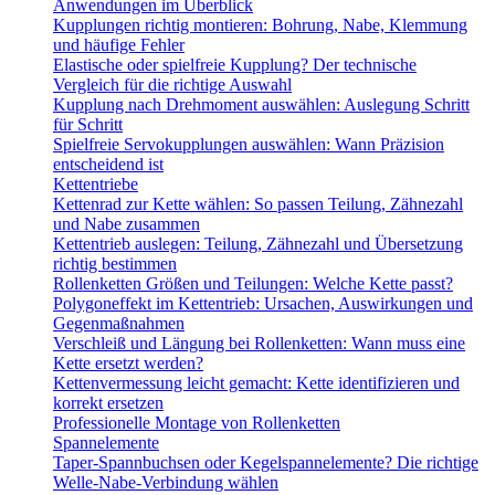
Anwendungen im Überblick
Kupplungen richtig montieren: Bohrung, Nabe, Klemmung
und häufige Fehler
Elastische oder spielfreie Kupplung? Der technische
Vergleich für die richtige Auswahl
Kupplung nach Drehmoment auswählen: Auslegung Schritt
für Schritt
Spielfreie Servokupplungen auswählen: Wann Präzision
entscheidend ist
Kettentriebe
Kettenrad zur Kette wählen: So passen Teilung, Zähnezahl
und Nabe zusammen
Kettentrieb auslegen: Teilung, Zähnezahl und Übersetzung
richtig bestimmen
Rollenketten Größen und Teilungen: Welche Kette passt?
Polygoneffekt im Kettentrieb: Ursachen, Auswirkungen und
Gegenmaßnahmen
Verschleiß und Längung bei Rollenketten: Wann muss eine
Kette ersetzt werden?
Kettenvermessung leicht gemacht: Kette identifizieren und
korrekt ersetzen
Professionelle Montage von Rollenketten
Spannelemente
Taper-Spannbuchsen oder Kegelspannelemente? Die richtige
Welle-Nabe-Verbindung wählen