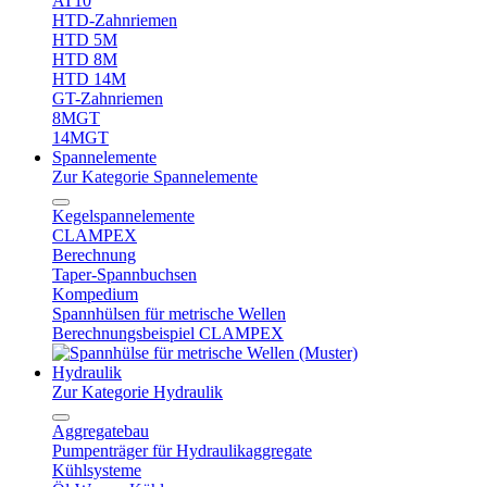
AT10
HTD-Zahnriemen
HTD 5M
HTD 8M
HTD 14M
GT-Zahnriemen
8MGT
14MGT
Spannelemente
Zur Kategorie Spannelemente
Kegelspannelemente
CLAMPEX
Berechnung
Taper-Spannbuchsen
Kompedium
Spannhülsen für metrische Wellen
Berechnungsbeispiel CLAMPEX
Hydraulik
Zur Kategorie Hydraulik
Aggregatebau
Pumpenträger für Hydraulikaggregate
Kühlsysteme