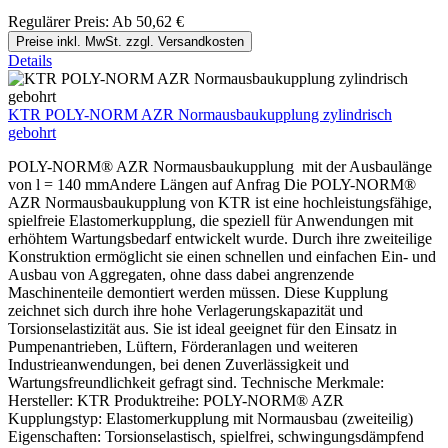
Regulärer Preis:
Ab
50,62 €
Preise inkl. MwSt. zzgl. Versandkosten
Details
KTR POLY-NORM AZR Normausbaukupplung zylindrisch
gebohrt
POLY-NORM® AZR Normausbaukupplung mit der Ausbaulänge
von l = 140 mmAndere Längen auf Anfrag Die POLY-NORM®
AZR Normausbaukupplung von KTR ist eine hochleistungsfähige,
spielfreie Elastomerkupplung, die speziell für Anwendungen mit
erhöhtem Wartungsbedarf entwickelt wurde. Durch ihre zweiteilige
Konstruktion ermöglicht sie einen schnellen und einfachen Ein- und
Ausbau von Aggregaten, ohne dass dabei angrenzende
Maschinenteile demontiert werden müssen. Diese Kupplung
zeichnet sich durch ihre hohe Verlagerungskapazität und
Torsionselastizität aus. Sie ist ideal geeignet für den Einsatz in
Pumpenantrieben, Lüftern, Förderanlagen und weiteren
Industrieanwendungen, bei denen Zuverlässigkeit und
Wartungsfreundlichkeit gefragt sind. Technische Merkmale:
Hersteller: KTR Produktreihe: POLY-NORM® AZR
Kupplungstyp: Elastomerkupplung mit Normausbau (zweiteilig)
Eigenschaften: Torsionselastisch, spielfrei, schwingungsdämpfend