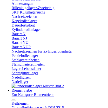
Abmessungen
Rillenkugellager-Zweireihig
SKF Kugellagersuche
Nachsetzzeichen
Kegelrollenlager
Dauerfestigkeit
Zylinderrollenlager
Bauart N
Bauart NJ
Bauart NU
Bauart NUP
Nachsetzzeichen für Zylinderrollenlager
Pendelrollenlager
Stehlagereinheiten
Flanschlagereinheiten
Lager-Lebensdauer
Schrägkugellager
Nadelhülsen
Nadellager
Riementriebe
Zur Kategorie Riementriebe
Keilriemen
Normalkeilriemen nach DIN 2215