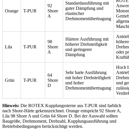
ROTE
Standardausführung mit
92
Anwen
guter Dämpfung und
Orange
T-PUR
Shore
Motore
elastischer
A
Getrie
Drehmomentübertragung
allgem
Masch
Antrie
Härtere Ausführung mit
98
höher
höherer Drehsteifigkeit
Lila
T-PUR
Shore
Drehm
und geringerer
A
oder pr
Dämpfung
Kraftü
Hoch b
Sehr harte Ausführung
Antrie
64
mit hoher Drehsteifigkeit
Drehm
Grün
T-PUR
Shore
und hoher
und ge
D
Drehmomentübertragung
zulässi
Verdre
Hinweis:
Die ROTEX Kupplungssterne aus T-PUR sind farblich
nach Shore-Härte gekennzeichnet. Orange entspricht 92 Shore A,
Lila 98 Shore A und Grün 64 Shore D. Bei der Auswahl sollten
Baugröße, Drehmoment, Drehzahl, Kupplungsausführung und
Betriebsbedingungen berücksichtigt werden.