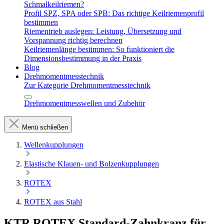
Schmalkeilriemen?
Profil SPZ, SPA oder SPB: Das richtige Keilriemenprofil
bestimmen
Riementrieb auslegen: Leistung, Übersetzung und
Vorspannung richtig berechnen
Keilriemenlänge bestimmen: So funktioniert die
Dimensionsbestimmung in der Praxis
Blog
Drehmomentmesstechnik
Zur Kategorie Drehmomentmesstechnik
Drehmomentmesswellen und Zubehör
Menü schließen
Wellenkupplungen
Elastische Klauen- und Bolzenkupplungen
ROTEX
ROTEX aus Stahl
KTR ROTEX Standard-Zahnkranz für