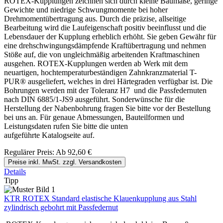
ROTEX-Kupplungen zeichnen sich durch kleine Baumaße, geringe
Gewichte und niedrige Schwungmomente bei hoher
Drehmomentübertragung aus. Durch die präzise, allseitige
Bearbeitung wird die Laufeigenschaft positiv beeinflusst und die
Lebensdauer der Kupplung erheblich erhöht. Sie geben Gewähr für
eine drehschwingungsdämpfende Kraftübertragung und nehmen
Stöße auf, die von ungleichmäßig arbeitenden Kraftmaschinen
ausgehen. ROTEX-Kupplungen werden ab Werk mit dem
neuartigen, hochtemperaturbeständigen Zahnkranzmaterial T-
PUR® ausgeliefert, welches in drei Härtegraden verfügbar ist. Die
Bohrungen werden mit der Toleranz H7 und die Passfedernuten
nach DIN 6885/1-JS9 ausgeführt. Sonderwünsche für die
Herstellung der Nabenbohrung fragen Sie bitte vor der Bestellung
bei uns an. Für genaue Abmessungen, Bauteilformen und
Leistungsdaten rufen Sie bitte die unten
aufgeführte Katalogseite auf.
Regulärer Preis:
Ab
92,60 €
Preise inkl. MwSt. zzgl. Versandkosten
Details
Tipp
KTR ROTEX Standard elastische Klauenkupplung aus Stahl
zylindrisch gebohrt mit Passfedernut