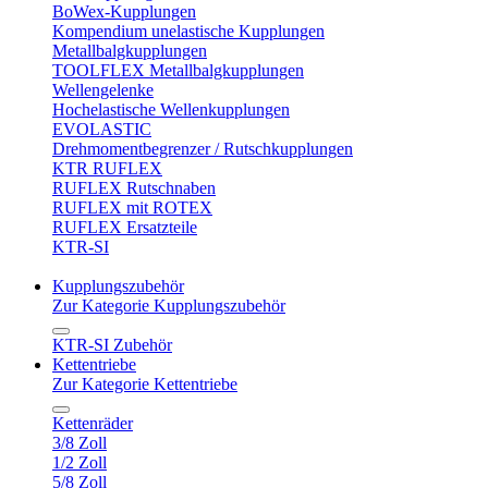
BoWex-Kupplungen
Kompendium unelastische Kupplungen
Metallbalgkupplungen
TOOLFLEX Metallbalgkupplungen
Wellengelenke
Hochelastische Wellenkupplungen
EVOLASTIC
Drehmomentbegrenzer / Rutschkupplungen
KTR RUFLEX
RUFLEX Rutschnaben
RUFLEX mit ROTEX
RUFLEX Ersatzteile
KTR-SI
Kupplungszubehör
Zur Kategorie Kupplungszubehör
KTR-SI Zubehör
Kettentriebe
Zur Kategorie Kettentriebe
Kettenräder
3/8 Zoll
1/2 Zoll
5/8 Zoll