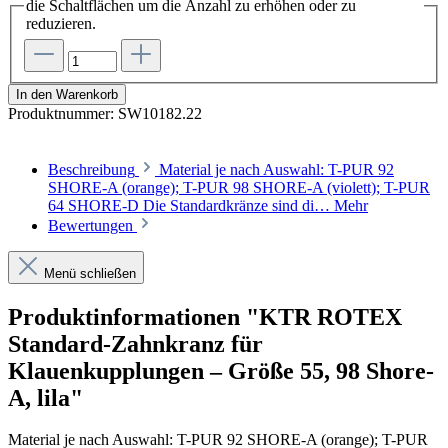
die Schaltflächen um die Anzahl zu erhöhen oder zu
reduzieren.
In den Warenkorb
Produktnummer:
SW10182.22
Beschreibung
Material je nach Auswahl: T-PUR 92
SHORE-A (orange); T-PUR 98 SHORE-A (violett); T-PUR
64 SHORE-D Die Standardkränze sind di…
Mehr
Bewertungen
Menü schließen
Produktinformationen "KTR ROTEX
Standard-Zahnkranz für
Klauenkupplungen – Größe 55, 98 Shore-
A, lila"
Material je nach Auswahl: T-PUR
92 SHORE-A (orange);
T-PUR