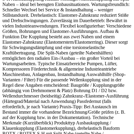
Naben – ideal bei beengten Einbausituationen. Wartungsfreundlich:
Schneller Wechsel bei Service & Instandhaltung – weniger
Stillstandszeit. Drehelastisch: Elastomer-Zahnkranz reduziert Stöße
und Drehschwingungen. Zuverlässig im Dauerbetrieb: Bewährt in
vielen Industrieanwendungen. Flexibel konfigurierbar: Verschiedene
Größen, Bohrungen und Elastomer-Ausführungen. Aufbau &
Funktion Die Kupplung besteht aus zwei Naben und einem
Elastomer-Zahnkranz (Elastomerstern/Elastomerring). Dieser sorgt
für Schwingungsdämpfung und eine torsionselastische
Kraftübertragung. Die Split-Naben (geteilte Nabenhälften)
ermöglichen den radialen Ein-/Ausbau – ein großer Vorteil bei
Wartungsarbeiten. Typische Einsatzbereiche Pumpen, Lüfter,
Kompressoren Fördertechnik & allgemeine Industrieantriebe
Maschinenbau, Anlagenbau, Instandhaltung Auswahlhilfe (Shop-
Varianten / Filter) Für die passende Wellenkupplung sind in der
Regel diese Angaben entscheidend: Baugröße / Kupplungsgröße
(abhängig von Drehmoment & Platz) Bohrung D1 / D2 bzw.
Wellendurchmesser (beidseitig) Zahnkranz-/Elastomer-Ausführung
(Härtegrad/Material nach Anwendung) Passfedernut (falls
erforderlich, je nach Variante) Praxis-Tipp: Bei Austausch im
Bestand immer die vorhandene Bezeichnung/Größe prüfen (z. B.
auf der Kupplung bzw. in der Dokumentation). Technische
Merkmale (Kurzüberblick) Produkttyp Ausbaukupplung /
Klauenkupplung (Elastomerkupplung), drehelastisch Bauform
ROTX / ROTEX S-H mit Split-Nabe (geteilte Nabe /