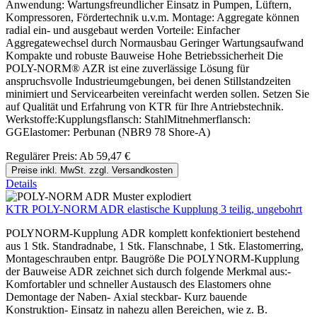
Anwendung: Wartungsfreundlicher Einsatz in Pumpen, Lüftern,
Kompressoren, Fördertechnik u.v.m. Montage: Aggregate können
radial ein- und ausgebaut werden Vorteile: Einfacher
Aggregatewechsel durch Normausbau Geringer Wartungsaufwand
Kompakte und robuste Bauweise Hohe Betriebssicherheit Die
POLY-NORM® AZR ist eine zuverlässige Lösung für
anspruchsvolle Industrieumgebungen, bei denen Stillstandzeiten
minimiert und Servicearbeiten vereinfacht werden sollen. Setzen Sie
auf Qualität und Erfahrung von KTR für Ihre Antriebstechnik.
Werkstoffe:Kupplungsflansch: StahlMitnehmerflansch:
GGElastomer: Perbunan (NBR9 78 Shore-A)
Regulärer Preis:
Ab
59,47 €
Preise inkl. MwSt. zzgl. Versandkosten
Details
KTR POLY-NORM ADR elastische Kupplung 3 teilig, ungebohrt
POLYNORM-Kupplung ADR komplett konfektioniert bestehend
aus 1 Stk. Standradnabe, 1 Stk. Flanschnabe, 1 Stk. Elastomerring,
Montageschrauben entpr. Baugröße Die POLYNORM-Kupplung
der Bauweise ADR zeichnet sich durch folgende Merkmal aus:-
Komfortabler und schneller Austausch des Elastomers ohne
Demontage der Naben- Axial steckbar- Kurz bauende
Konstruktion- Einsatz in nahezu allen Bereichen, wie z. B.