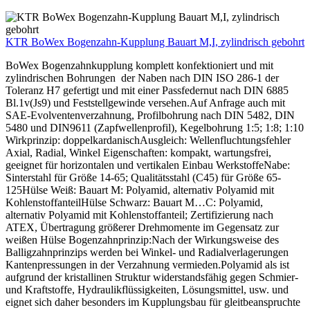
KTR BoWex Bogenzahn-Kupplung Bauart M,I, zylindrisch gebohrt
BoWex Bogenzahnkupplung komplett konfektioniert und mit
zylindrischen Bohrungen der Naben nach DIN ISO 286-1 der
Toleranz H7 gefertigt und mit einer Passfedernut nach DIN 6885
Bl.1v(Js9) und Feststellgewinde versehen.Auf Anfrage auch mit
SAE-Evolventenverzahnung, Profilbohrung nach DIN 5482, DIN
5480 und DIN9611 (Zapfwellenprofil), Kegelbohrung 1:5; 1:8; 1:10
Wirkprinzip: doppelkardanischAusgleich: Wellenfluchtungsfehler
Axial, Radial, Winkel Eigenschaften: kompakt, wartungsfrei,
geeignet für horizontalen und vertikalen Einbau WerkstoffeNabe:
Sinterstahl für Größe 14-65; Qualitätsstahl (C45) für Größe 65-
125Hülse Weiß: Bauart M: Polyamid, alternativ Polyamid mit
KohlenstoffanteilHülse Schwarz: Bauart M…C: Polyamid,
alternativ Polyamid mit Kohlenstoffanteil; Zertifizierung nach
ATEX, Übertragung größerer Drehmomente im Gegensatz zur
weißen Hülse Bogenzahnprinzip:Nach der Wirkungsweise des
Balligzahnprinzips werden bei Winkel- und Radialverlagerungen
Kantenpressungen in der Verzahnung vermieden.Polyamid als ist
aufgrund der kristallinen Struktur widerstandsfähig gegen Schmier-
und Kraftstoffe, Hydraulikflüssigkeiten, Lösungsmittel, usw. und
eignet sich daher besonders im Kupplungsbau für gleitbeanspruchte