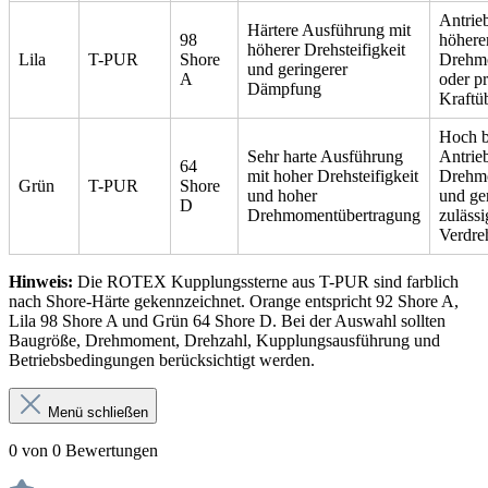
Antrie
Härtere Ausführung mit
98
höher
höherer Drehsteifigkeit
Lila
T-PUR
Shore
Drehm
und geringerer
A
oder pr
Dämpfung
Kraftü
Hoch b
Sehr harte Ausführung
Antrie
64
mit hoher Drehsteifigkeit
Drehm
Grün
T-PUR
Shore
und hoher
und ge
D
Drehmomentübertragung
zulässi
Verdre
Hinweis:
Die ROTEX Kupplungssterne aus T-PUR sind farblich
nach Shore-Härte gekennzeichnet. Orange entspricht 92 Shore A,
Lila 98 Shore A und Grün 64 Shore D. Bei der Auswahl sollten
Baugröße, Drehmoment, Drehzahl, Kupplungsausführung und
Betriebsbedingungen berücksichtigt werden.
Menü schließen
0 von 0 Bewertungen