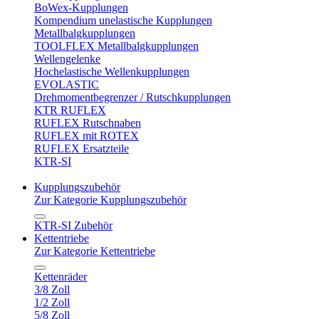
BoWex-Kupplungen
Kompendium unelastische Kupplungen
Metallbalgkupplungen
TOOLFLEX Metallbalgkupplungen
Wellengelenke
Hochelastische Wellenkupplungen
EVOLASTIC
Drehmomentbegrenzer / Rutschkupplungen
KTR RUFLEX
RUFLEX Rutschnaben
RUFLEX mit ROTEX
RUFLEX Ersatzteile
KTR-SI
Kupplungszubehör
Zur Kategorie Kupplungszubehör
KTR-SI Zubehör
Kettentriebe
Zur Kategorie Kettentriebe
Kettenräder
3/8 Zoll
1/2 Zoll
5/8 Zoll