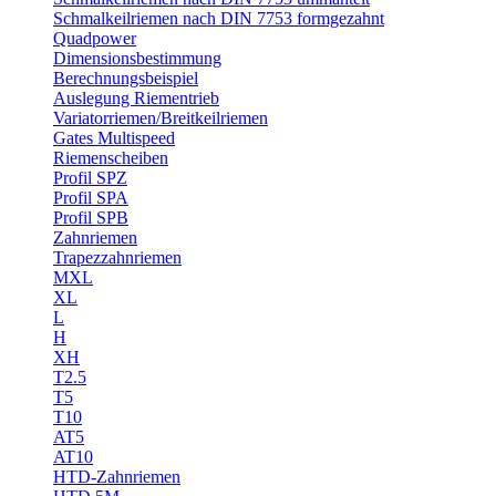
Schmalkeilriemen nach DIN 7753 formgezahnt
Quadpower
Dimensionsbestimmung
Berechnungsbeispiel
Auslegung Riementrieb
Variatorriemen/Breitkeilriemen
Gates Multispeed
Riemenscheiben
Profil SPZ
Profil SPA
Profil SPB
Zahnriemen
Trapezzahnriemen
MXL
XL
L
H
XH
T2.5
T5
T10
AT5
AT10
HTD-Zahnriemen