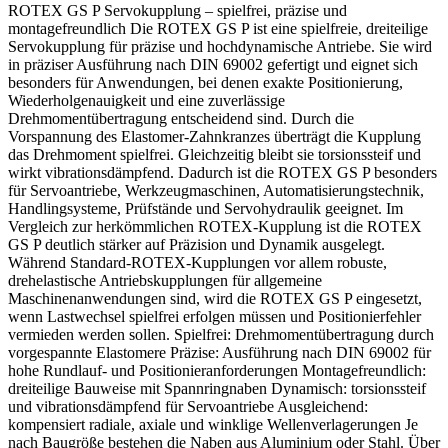
ROTEX GS P Servokupplung – spielfrei, präzise und
montagefreundlich Die ROTEX GS P ist eine spielfreie, dreiteilige
Servokupplung für präzise und hochdynamische Antriebe. Sie wird
in präziser Ausführung nach DIN 69002 gefertigt und eignet sich
besonders für Anwendungen, bei denen exakte Positionierung,
Wiederholgenauigkeit und eine zuverlässige
Drehmomentübertragung entscheidend sind. Durch die
Vorspannung des Elastomer-Zahnkranzes überträgt die Kupplung
das Drehmoment spielfrei. Gleichzeitig bleibt sie torsionssteif und
wirkt vibrationsdämpfend. Dadurch ist die ROTEX GS P besonders
für Servoantriebe, Werkzeugmaschinen, Automatisierungstechnik,
Handlingsysteme, Prüfstände und Servohydraulik geeignet. Im
Vergleich zur herkömmlichen ROTEX-Kupplung ist die ROTEX
GS P deutlich stärker auf Präzision und Dynamik ausgelegt.
Während Standard-ROTEX-Kupplungen vor allem robuste,
drehelastische Antriebskupplungen für allgemeine
Maschinenanwendungen sind, wird die ROTEX GS P eingesetzt,
wenn Lastwechsel spielfrei erfolgen müssen und Positionierfehler
vermieden werden sollen. Spielfrei: Drehmomentübertragung durch
vorgespannte Elastomere Präzise: Ausführung nach DIN 69002 für
hohe Rundlauf- und Positionieranforderungen Montagefreundlich:
dreiteilige Bauweise mit Spannringnaben Dynamisch: torsionssteif
und vibrationsdämpfend für Servoantriebe Ausgleichend:
kompensiert radiale, axiale und winklige Wellenverlagerungen Je
nach Baugröße bestehen die Naben aus Aluminium oder Stahl. Über