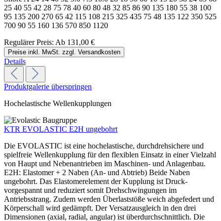
25 40 55 42 28 75 78 40 60 80 48 32 85 86 90 135 180 55 38 100
95 135 200 270 65 42 115 108 215 325 435 75 48 135 122 350 525
700 90 55 160 136 570 850 1120
Regulärer Preis:
Ab
131,00 €
Preise inkl. MwSt. zzgl. Versandkosten
Details
Produktgalerie überspringen
Hochelastische Wellenkupplungen
KTR EVOLASTIC E2H ungebohrt
Die EVOLASTIC ist eine hochelastische, durchdrehsichere und
spielfreie Wellenkupplung für den flexiblen Einsatz in einer Vielzahl
von Haupt und Nebenantrieben im Maschinen- und Anlagenbau.
E2H: Elastomer + 2 Naben (An- und Abtrieb) Beide Naben
ungebohrt. Das Elastomerelement der Kupplung ist Druck-
vorgespannt und reduziert somit Drehschwingungen im
Antriebsstrang. Zudem werden Überlaststöße weich abgefedert und
Körperschall wird gedämpft. Der Versatzausgleich in den drei
Dimensionen (axial, radial, angular) ist überdurchschnittlich. Die