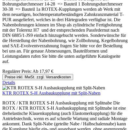
Bohrungsdurchmesser 14-28 => Bauteil 1 Bohrungsdurchmesser
30-38 => Bauteil 1a ROTEX-Kupplungen werden ab Werk mit
dem neuartigen, hochtemperaturbeständigen Zahnkranzmaterial T-
PUR ausgeliefert, welches in drei Härtegraden verfügbar ist. Die
Nabenbohrungen können im Shop als zylindrische Fertigbohrung
mit der Tolerenz H7 und der entsprechenden Passfedernut nach
DIN 6885/1-JS9 einfach hinzugebucht werden. Sonderwünsche für
die Herstellung der Nabenbohrung, wie Zollbohrung, Kegelbohrung
und SAE-Evolventverzahnung fragen Sie bitte vor der Bestellung
bei uns an. Für genaue Abmessungen, Bauteilformen und
Leistungsdaten rufen Sie bitte die unten aufgeführte Katalogseite
auf.
Regulärer Preis:
Ab
17,97 €
Preise inkl. MwSt. zzgl. Versandkosten
Details
KTR ROTEX S-H Ausbaukupplung mit Split-Naben
ROTX / KTR ROTEX S-H Ausbaukupplung mit Splitnabe Die
ROTX / KTR ROTEX S-H Ausbaukupplung mit Splitnabe ist eine
drehelastische Klauenkupplung (auch Elastomerkupplung) für die
Antriebstechnik, wenn es auf schnelle Wartung und radiale Montage
ankommt. Dank Split-Nabe (geteilte Nabe / Halbschalennabe) kann
die Kupplung häufig ein- und ausgebaut werden, ohne angrenzende