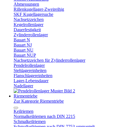
Abmessungen
Rillenkugellager-Zweireihig
SKF Kugellagersuche
Nachsetzzeichen
Kegelrollenlager
Dauerfestigkeit
Zylinderrollenlager
Bauart N
Bauart NJ
Bauart NU
Bauart NUP
Nachsetzzeichen für Zylinderrollenlager
Pendelrollenlager
Stehlagereinheiten
Flanschlagereinheiten
Lager-Lebensdauer
Nadellager
Riementriebe
Zur Kategorie Riementriebe
Keilriemen
Normalkeilriemen nach DIN 2215
Schmalkeilriemen
Schmalkeilriemen nach DIN 7753 ummantelt