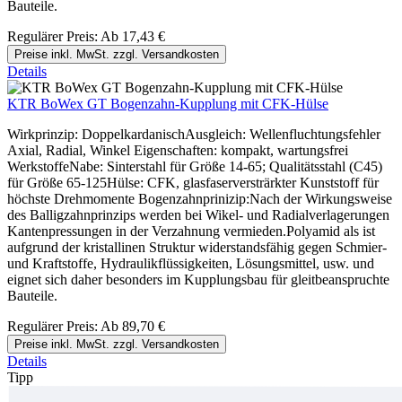
Bauteile.
Regulärer Preis:
Ab
17,43 €
Preise inkl. MwSt. zzgl. Versandkosten
Details
KTR BoWex GT Bogenzahn-Kupplung mit CFK-Hülse
Wirkprinzip: DoppelkardanischAusgleich: Wellenfluchtungsfehler
Axial, Radial, Winkel Eigenschaften: kompakt, wartungsfrei
WerkstoffeNabe: Sinterstahl für Größe 14-65; Qualitätsstahl (C45)
für Größe 65-125Hülse: CFK, glasfaserversträrkter Kunststoff für
höchste Drehmomente Bogenzahnprinizip:Nach der Wirkungsweise
des Balligzahnprinzips werden bei Wikel- und Radialverlagerungen
Kantenpressungen in der Verzahnung vermieden.Polyamid als ist
aufgrund der kristallinen Struktur widerstandsfähig gegen Schmier-
und Kraftstoffe, Hydraulikflüssigkeiten, Lösungsmittel, usw. und
eignet sich daher besonders im Kupplungsbau für gleitbeanspruchte
Bauteile.
Regulärer Preis:
Ab
89,70 €
Preise inkl. MwSt. zzgl. Versandkosten
Details
Tipp