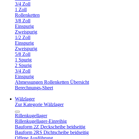
3/4 Zoll
1 Zoll
Rollenketten
3/8 Zoll
Einspurig
Zweispurig
1/2 Zoll
Einspurig
Zweispurig
5/8 Zoll
1 Spurig
2 Spurig
3/4 Zoll
Einspurig
Abmessungen Rollenketten Übersicht
Berechnungs-Sheet
Wälzlager
Zur Kategorie Wälzlager
Rillenkugellager
Rillenkugellager-Einreihig
Bauform 2Z Deckscheibe beidseitig
Bauform 2RS Dichtscheibe beidseitig
Offene Ausführung