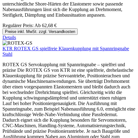
unterschiedliche Shore-Härten der Elastomere sowie passende
Nabenausführungen lässt sich die Kupplung an Drehmoment,
Steifigkeit, Dämpfung und Einbausituation anpassen.
Regulärer Preis:
Ab
62,68 €
Preise inkl. MwSt. zzgl. Versandkosten
Details
KTR ROTEX GS spielfreie Klauenkupplung mit Spannringnabe
Stahl
ROTEX GS Servokupplung mit Spannringnabe – spielfrei und
präzise Die ROTEX GS von KTR ist eine spielfreie, drehelastische
Klauenkupplung für präzise Servoantriebe, Positionierachsen und
dynamische Maschinenanwendungen. Sie überträgt Drehmoment
über einen vorgespannten Elastomerstern und bleibt dadurch auch
bei wechselnder Drehrichtung spielfrei. Gleichzeitig wirkt die
Kupplung schwingungsdämpfend und unterstützt einen ruhigen
Lauf bei hoher Positioniergenauigkeit. Die Ausführung mit
Spannringnabe, zum Beispiel Nabenausführung 6.0, ermöglicht eine
kraftschlüssige Welle-Nabe-Verbindung ohne Passfedernut.
Dadurch eignet sich die Kupplung besonders für Servomotoren,
CNC-Maschinen, Handling-Systeme, Automatisierungstechnik,
Prüfstände und präzise Positionierantriebe. Je nach Baugröße und
Ausführung kommen Naben aus Aluminium oder Stahl zum