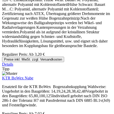
alternativ Polyamid mit KohlenstoffanteilHülse Schwarz: Bauart
M…C: Polyamid, alternativ Polyamid mit Kohlenstoffanteil;
Zertifizierung nach ATEX, Übertragung größerer Drehmomente im
Gegensatz zur weißen Hülse Bogenzahnprinizip:Nach der
Wirkungsweise des Balligzahnprinzips werden bei Wikel- und
Radialverlagerungen Kantenpressungen in der Verzahnung
vermieden.Polyamid als ist aufgrund der kristallinen Struktur
widerstandsfähig gegen Schmier- und Kraftstoffe,
Hydraulikflüssigkeiten, Lösungsmittel, usw. und eignet sich daher
besonders im Kupplungsbau für gleitbeanspruchte Bauteile.
Regulärer Preis:
Ab
3,20 €
Preise inkl. MwSt. zzgl. Versandkosten
Details
Tipp
KTR BoWex Nabe
Ersatzteil für die KTR BoWex Bogenzahnkupplung Wahlweise:
Ungebohrt in den Baugrößen: 14,19,24,28,38,42,48Vorgebohrt in
den Baugrößen: 65,80,100,125Individuell gebohrt nach DIN ISO
286-1 der Toleranz H7 mit Passfedernut nach DIN 6885 Bl.1v(Js9)
und Feststellgewinde.
Regulärer Preis:
Ab
7,02 €