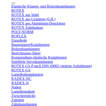
Elastische Klauen- und Bolzenkupplungen
ROTEX
ROTEX aus Stahl
ROTEX aus Grauguss (GJL)
ROTEX aus Aluminium-Druckguss
ROTEX Zahnkränze
POLY-NORM
ROFLEX
Einzelteile
Baugruppen/Kupplungen
Bolzenkupplungen
Berechnungs-Sheet
Kompendium elastische Kupplungen
Spielfreie Servokupplungen
ROTEX GS P nach DIN 69002 (präzise Aufsührung)
ROTEX-GS
Lamellenkupplungen
RADEX-NC
RADEX-N
Naben
Lamellenpakete
Zwischenstücke
Zubehör
Zahnkupplungen