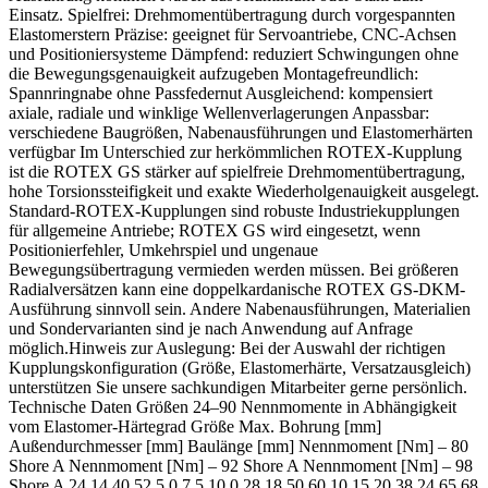
Einsatz. Spielfrei: Drehmomentübertragung durch vorgespannten
Elastomerstern Präzise: geeignet für Servoantriebe, CNC-Achsen
und Positioniersysteme Dämpfend: reduziert Schwingungen ohne
die Bewegungsgenauigkeit aufzugeben Montagefreundlich:
Spannringnabe ohne Passfedernut Ausgleichend: kompensiert
axiale, radiale und winklige Wellenverlagerungen Anpassbar:
verschiedene Baugrößen, Nabenausführungen und Elastomerhärten
verfügbar Im Unterschied zur herkömmlichen ROTEX-Kupplung
ist die ROTEX GS stärker auf spielfreie Drehmomentübertragung,
hohe Torsionssteifigkeit und exakte Wiederholgenauigkeit ausgelegt.
Standard-ROTEX-Kupplungen sind robuste Industriekupplungen
für allgemeine Antriebe; ROTEX GS wird eingesetzt, wenn
Positionierfehler, Umkehrspiel und ungenaue
Bewegungsübertragung vermieden werden müssen. Bei größeren
Radialversätzen kann eine doppelkardanische ROTEX GS-DKM-
Ausführung sinnvoll sein. Andere Nabenausführungen, Materialien
und Sondervarianten sind je nach Anwendung auf Anfrage
möglich.Hinweis zur Auslegung: Bei der Auswahl der richtigen
Kupplungskonfiguration (Größe, Elastomerhärte, Versatzausgleich)
unterstützen Sie unsere sachkundigen Mitarbeiter gerne persönlich.
Technische Daten Größen 24–90 Nennmomente in Abhängigkeit
vom Elastomer-Härtegrad Größe Max. Bohrung [mm]
Außendurchmesser [mm] Baulänge [mm] Nennmoment [Nm] – 80
Shore A Nennmoment [Nm] – 92 Shore A Nennmoment [Nm] – 98
Shore A 24 14 40 52 5.0 7.5 10.0 28 18 50 60 10 15 20 38 24 65 68