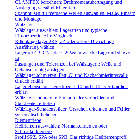
CLAMPEX berechnen: Drehmomentübertragung und
Auslegung verständlich erklärt
Spannhülsen für metrische Wellen auswählen: Maße, Einsatz
und Montage
Wälzlager
Wälzlager auswählen: Lagerarten und typische
Einsatzbereiche im Vergleich
Rillenkugellager 2RS, 2Z oder offen? Die richtige
Ausführung wählen
Lagerluft C3, CN oder C2: Wann welche Lagerluft sinnvoll
ist
Passungen und Toleranzen bei Wälzlagern: Welle und
Gehäuse richtig auslegen
Wälzlager schmieren: Fett, Öl und Nachschmierintervalle
einfach erklärt
Lagerlebensdauer berechnen: L10 und L10h verständlich
erklärt
Wälzlager montieren: Einbaufehler vermeiden und
Standzeiten erhöhen
Wälzlager-Schadensbilder: Ursachen erkennen und Fehler
systematisch beheben
Riementriebe
Keilriemen auswählen: Normalkeilriemen oder
Schmalkeilriemen?
Profil SPZ, SPA oder SPB: Das richtige Keilriemenprofil