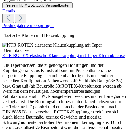
Preise inkl. MwSt. zzgl. Versandkosten
Details
Produktgalerie überspringen
Elastische Klauen und Bolzenkupplung
KTR ROTEX elastische Klauenkupplung mit Taper Klemmbuchse
Die Taperbuchsen, die zugehörigen Bohrungen und der
Kupplungskranz aus Kunststoff sind im Preis enthalten. Die
dargestellte Kupplung ist somit einbaufertig entsprechend der
bestellten Konfiguration.Nabenwerkstoff: Stahl (bis Baugröße 28)
bzw. Grauguß (ab Baugröße 38)ROTEX-Kupplungen werden ab
Werk mit dem neuartigen, hochtemperaturbeständigen
Zahnkranzmaterial T-PUR ausgeliefert, welches in drei Härtegraden
verfügbar ist. Die Bohrungsdurchmesser der Taperbuchsen sind mit
der Toleranz H7 gebohrt und entsprechender Passfedernut nach
DIN 6885 Blatt 1 versehen. ROTEX-Kupplungen zeichnen sich
durch kleine Baumaße, geringe Gewichte und niedrige
Schwungmomente bei hoher Drehmomentübertragung aus. Durch
die präzise, allseitige Bearbeitung wird die Laufeigenschaft positiv