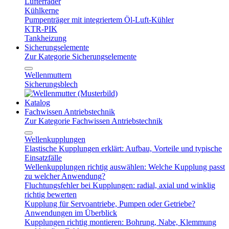
Lüfterräder
Kühlkerne
Pumpenträger mit integriertem Öl-Luft-Kühler
KTR-PIK
Tankheizung
Sicherungselemente
Zur Kategorie Sicherungselemente
Wellenmuttern
Sicherungsblech
Katalog
Fachwissen Antriebstechnik
Zur Kategorie Fachwissen Antriebstechnik
Wellenkupplungen
Elastische Kupplungen erklärt: Aufbau, Vorteile und typische
Einsatzfälle
Wellenkupplungen richtig auswählen: Welche Kupplung passt
zu welcher Anwendung?
Fluchtungsfehler bei Kupplungen: radial, axial und winklig
richtig bewerten
Kupplung für Servoantriebe, Pumpen oder Getriebe?
Anwendungen im Überblick
Kupplungen richtig montieren: Bohrung, Nabe, Klemmung