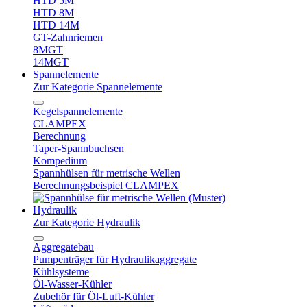
HTD 5M
HTD 8M
HTD 14M
GT-Zahnriemen
8MGT
14MGT
Spannelemente
Zur Kategorie Spannelemente
Kegelspannelemente
CLAMPEX
Berechnung
Taper-Spannbuchsen
Kompedium
Spannhülsen für metrische Wellen
Berechnungsbeispiel CLAMPEX
Hydraulik
Zur Kategorie Hydraulik
Aggregatebau
Pumpenträger für Hydraulikaggregate
Kühlsysteme
Öl-Wasser-Kühler
Zubehör für Öl-Luft-Kühler