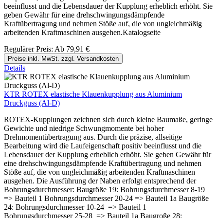
beeinflusst und die Lebensdauer der Kupplung erheblich erhöht. Sie
geben Gewähr für eine drehschwingungsdämpfende
Kraftübertragung und nehmen Stöße auf, die von ungleichmäßig
arbeitenden Kraftmaschinen ausgehen.Katalogseite
Regulärer Preis:
Ab
79,91 €
Preise inkl. MwSt. zzgl. Versandkosten
Details
KTR ROTEX elastische Klauenkupplung aus Aluminium
Druckguss (Al-D)
ROTEX-Kupplungen zeichnen sich durch kleine Baumaße, geringe
Gewichte und niedrige Schwungmomente bei hoher
Drehmomentübertragung aus. Durch die präzise, allseitige
Bearbeitung wird die Laufeigenschaft positiv beeinflusst und die
Lebensdauer der Kupplung erheblich erhöht. Sie geben Gewähr für
eine drehschwingungsdämpfende Kraftübertragung und nehmen
Stöße auf, die von ungleichmäßig arbeitenden Kraftmaschinen
ausgehen. Die Ausführung der Naben erfolgt entsprechend der
Bohrungsdurchmesser: Baugröße 19: Bohrungsdurchmesser 8-19
=> Bauteil 1 Bohrungsdurchmesser 20-24 => Bauteil 1a Baugröße
24: Bohrungsdurchmesser 10-24 => Bauteil 1
Bohrungsdurchmesser 25-28 => Bauteil 1a Baugroße 28: