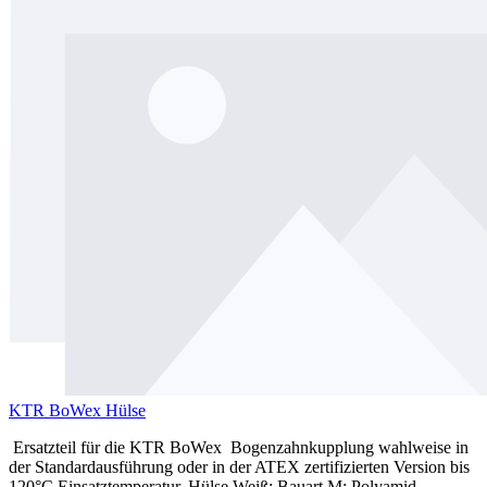
KTR BoWex Hülse
Ersatzteil für die KTR BoWex Bogenzahnkupplung wahlweise in
der Standardausführung oder in der ATEX zertifizierten Version bis
120°C Einsatztemperatur. Hülse Weiß: Bauart M: Polyamid,