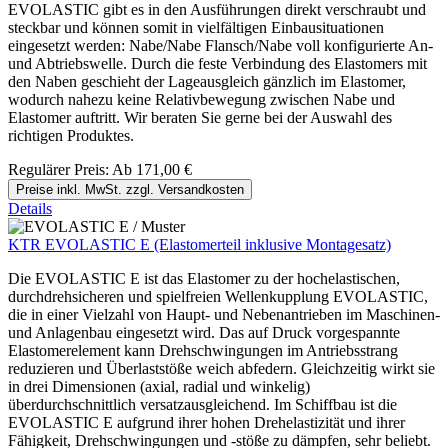
EVOLASTIC gibt es in den Ausführungen direkt verschraubt und
steckbar und können somit in vielfältigen Einbausituationen
eingesetzt werden: Nabe/Nabe Flansch/Nabe voll konfigurierte An-
und Abtriebswelle. Durch die feste Verbindung des Elastomers mit
den Naben geschieht der Lageausgleich gänzlich im Elastomer,
wodurch nahezu keine Relativbewegung zwischen Nabe und
Elastomer auftritt. Wir beraten Sie gerne bei der Auswahl des
richtigen Produktes.
Regulärer Preis:
Ab
171,00 €
Preise inkl. MwSt. zzgl. Versandkosten
Details
KTR EVOLASTIC E (Elastomerteil inklusive Montagesatz)
Die EVOLASTIC E ist das Elastomer zu der hochelastischen,
durchdrehsicheren und spielfreien Wellenkupplung EVOLASTIC,
die in einer Vielzahl von Haupt- und Nebenantrieben im Maschinen-
und Anlagenbau eingesetzt wird. Das auf Druck vorgespannte
Elastomerelement kann Drehschwingungen im Antriebsstrang
reduzieren und Überlaststöße weich abfedern. Gleichzeitig wirkt sie
in drei Dimensionen (axial, radial und winkelig)
überdurchschnittlich versatzausgleichend. Im Schiffbau ist die
EVOLASTIC E aufgrund ihrer hohen Drehelastizität und ihrer
Fähigkeit, Drehschwingungen und -stöße zu dämpfen, sehr beliebt.