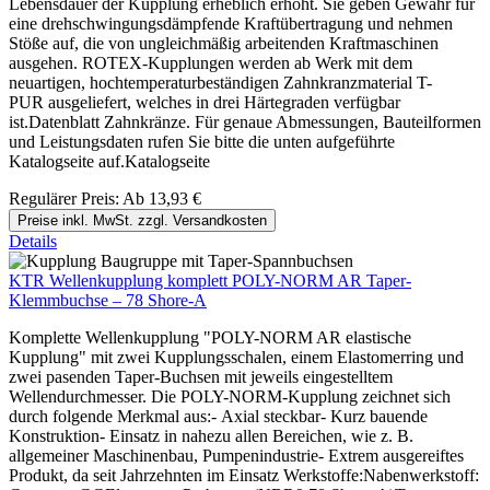
Lebensdauer der Kupplung erheblich erhöht. Sie geben Gewähr für
eine drehschwingungsdämpfende Kraftübertragung und nehmen
Stöße auf, die von ungleichmäßig arbeitenden Kraftmaschinen
ausgehen. ROTEX-Kupplungen werden ab Werk mit dem
neuartigen, hochtemperaturbeständigen Zahnkranzmaterial T-
PUR ausgeliefert, welches in drei Härtegraden verfügbar
ist.Datenblatt Zahnkränze. Für genaue Abmessungen, Bauteilformen
und Leistungsdaten rufen Sie bitte die unten aufgeführte
Katalogseite auf.Katalogseite
Regulärer Preis:
Ab
13,93 €
Preise inkl. MwSt. zzgl. Versandkosten
Details
KTR Wellenkupplung komplett POLY-NORM AR Taper-
Klemmbuchse – 78 Shore-A
Komplette Wellenkupplung "POLY-NORM AR elastische
Kupplung" mit zwei Kupplungsschalen, einem Elastomerring und
zwei pasenden Taper-Buchsen mit jeweils eingestelltem
Wellendurchmesser. Die POLY-NORM-Kupplung zeichnet sich
durch folgende Merkmal aus:- Axial steckbar- Kurz bauende
Konstruktion- Einsatz in nahezu allen Bereichen, wie z. B.
allgemeiner Maschinenbau, Pumpenindustrie- Extrem ausgereiftes
Produkt, da seit Jahrzehnten im Einsatz Werkstoffe:Nabenwerkstoff: