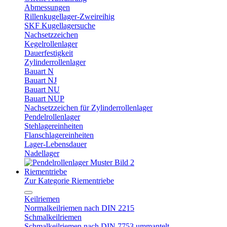
Abmessungen
Rillenkugellager-Zweireihig
SKF Kugellagersuche
Nachsetzzeichen
Kegelrollenlager
Dauerfestigkeit
Zylinderrollenlager
Bauart N
Bauart NJ
Bauart NU
Bauart NUP
Nachsetzzeichen für Zylinderrollenlager
Pendelrollenlager
Stehlagereinheiten
Flanschlagereinheiten
Lager-Lebensdauer
Nadellager
Riementriebe
Zur Kategorie Riementriebe
Keilriemen
Normalkeilriemen nach DIN 2215
Schmalkeilriemen
Schmalkeilriemen nach DIN 7753 ummantelt