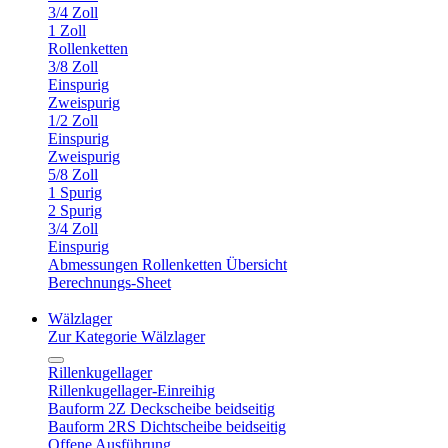
3/4 Zoll
1 Zoll
Rollenketten
3/8 Zoll
Einspurig
Zweispurig
1/2 Zoll
Einspurig
Zweispurig
5/8 Zoll
1 Spurig
2 Spurig
3/4 Zoll
Einspurig
Abmessungen Rollenketten Übersicht
Berechnungs-Sheet
Wälzlager
Zur Kategorie Wälzlager
Rillenkugellager
Rillenkugellager-Einreihig
Bauform 2Z Deckscheibe beidseitig
Bauform 2RS Dichtscheibe beidseitig
Offene Ausführung