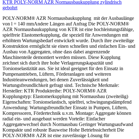
KTR POLY-NORM AZR Normausbaukupplung zylindrisch
gebohrt
POLY-NORM® AZR Normausbaukupplung mit der Ausbaulänge
von l = 140 mmAndere Längen auf Anfrag Die POLY-NORM®
AZR Normausbaukupplung von KTR ist eine hochleistungsfähige,
spielfreie Elastomerkupplung, die speziell für Anwendungen mit
erhöhtem Wartungsbedarf entwickelt wurde. Durch ihre zweiteilige
Konstruktion ermöglicht sie einen schnellen und einfachen Ein- und
Ausbau von Aggregaten, ohne dass dabei angrenzende
Maschinenteile demontiert werden müssen. Diese Kupplung
zeichnet sich durch ihre hohe Verlagerungskapazität und
Torsionselastizität aus. Sie ist ideal geeignet für den Einsatz in
Pumpenantrieben, Lüftern, Förderanlagen und weiteren
Industrieanwendungen, bei denen Zuverlässigkeit und
Wartungsfreundlichkeit gefragt sind. Technische Merkmale:
Hersteller: KTR Produktreihe: POLY-NORM® AZR
Kupplungstyp: Elastomerkupplung mit Normausbau (zweiteilig)
Eigenschaften: Torsionselastisch, spielfrei, schwingungsdämpfend
Anwendung: Wartungsfreundlicher Einsatz in Pumpen, Lüftern,
Kompressoren, Fördertechnik u.v.m. Montage: Aggregate können
radial ein- und ausgebaut werden Vorteile: Einfacher
Aggregatewechsel durch Normausbau Geringer Wartungsaufwand
Kompakte und robuste Bauweise Hohe Betriebssicherheit Die
POLY-NORM® AZR ist eine zuverlässige Lösung für