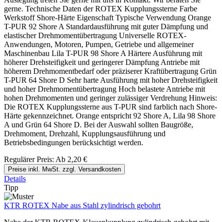
gerne. Technische Daten der ROTEX Kupplungssterne Farbe
Werkstoff Shore-Härte Eigenschaft Typische Verwendung Orange
T-PUR 92 Shore A Standardausführung mit guter Dämpfung und
elastischer Drehmomentübertragung Universelle ROTEX-
Anwendungen, Motoren, Pumpen, Getriebe und allgemeiner
Maschinenbau Lila T-PUR 98 Shore A Härtere Ausführung mit
höherer Drehsteifigkeit und geringerer Dämpfung Antriebe mit
höherem Drehmomentbedarf oder präziserer Kraftübertragung Grün
T-PUR 64 Shore D Sehr harte Ausführung mit hoher Drehsteifigkeit
und hoher Drehmomentübertragung Hoch belastete Antriebe mit
hohen Drehmomenten und geringer zulässiger Verdrehung Hinweis:
Die ROTEX Kupplungssterne aus T-PUR sind farblich nach Shore-
Härte gekennzeichnet. Orange entspricht 92 Shore A, Lila 98 Shore
A und Grün 64 Shore D. Bei der Auswahl sollten Baugröße,
Drehmoment, Drehzahl, Kupplungsausführung und
Betriebsbedingungen berücksichtigt werden.
Regulärer Preis:
Ab
2,20 €
Preise inkl. MwSt. zzgl. Versandkosten
Details
Tipp
KTR ROTEX Nabe aus Stahl zylindrisch gebohrt