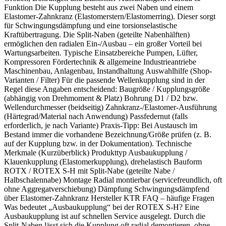
Funktion Die Kupplung besteht aus zwei Naben und einem
Elastomer-Zahnkranz (Elastomerstern/Elastomerring). Dieser sorgt
für Schwingungsdämpfung und eine torsionselastische
Kraftübertragung. Die Split-Naben (geteilte Nabenhälften)
ermöglichen den radialen Ein-/Ausbau – ein großer Vorteil bei
Wartungsarbeiten. Typische Einsatzbereiche Pumpen, Lüfter,
Kompressoren Fördertechnik & allgemeine Industrieantriebe
Maschinenbau, Anlagenbau, Instandhaltung Auswahlhilfe (Shop-
Varianten / Filter) Für die passende Wellenkupplung sind in der
Regel diese Angaben entscheidend: Baugröße / Kupplungsgröße
(abhängig von Drehmoment & Platz) Bohrung D1 / D2 bzw.
Wellendurchmesser (beidseitig) Zahnkranz-/Elastomer-Ausführung
(Härtegrad/Material nach Anwendung) Passfedernut (falls
erforderlich, je nach Variante) Praxis-Tipp: Bei Austausch im
Bestand immer die vorhandene Bezeichnung/Größe prüfen (z. B.
auf der Kupplung bzw. in der Dokumentation). Technische
Merkmale (Kurzüberblick) Produkttyp Ausbaukupplung /
Klauenkupplung (Elastomerkupplung), drehelastisch Bauform
ROTX / ROTEX S-H mit Split-Nabe (geteilte Nabe /
Halbschalennabe) Montage Radial montierbar (servicefreundlich, oft
ohne Aggregatverschiebung) Dämpfung Schwingungsdämpfend
über Elastomer-Zahnkranz Hersteller KTR FAQ – häufige Fragen
Was bedeutet „Ausbaukupplung“ bei der ROTEX S-H? Eine
Ausbaukupplung ist auf schnellen Service ausgelegt. Durch die
Split-Naben lässt sich die Kupplung oft radial demontieren, ohne