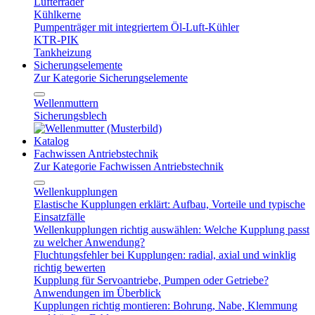
Lüfterräder
Kühlkerne
Pumpenträger mit integriertem Öl-Luft-Kühler
KTR-PIK
Tankheizung
Sicherungselemente
Zur Kategorie Sicherungselemente
Wellenmuttern
Sicherungsblech
Katalog
Fachwissen Antriebstechnik
Zur Kategorie Fachwissen Antriebstechnik
Wellenkupplungen
Elastische Kupplungen erklärt: Aufbau, Vorteile und typische
Einsatzfälle
Wellenkupplungen richtig auswählen: Welche Kupplung passt
zu welcher Anwendung?
Fluchtungsfehler bei Kupplungen: radial, axial und winklig
richtig bewerten
Kupplung für Servoantriebe, Pumpen oder Getriebe?
Anwendungen im Überblick
Kupplungen richtig montieren: Bohrung, Nabe, Klemmung