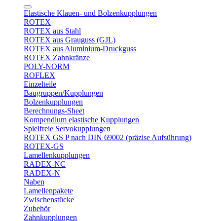
Elastische Klauen- und Bolzenkupplungen
ROTEX
ROTEX aus Stahl
ROTEX aus Grauguss (GJL)
ROTEX aus Aluminium-Druckguss
ROTEX Zahnkränze
POLY-NORM
ROFLEX
Einzelteile
Baugruppen/Kupplungen
Bolzenkupplungen
Berechnungs-Sheet
Kompendium elastische Kupplungen
Spielfreie Servokupplungen
ROTEX GS P nach DIN 69002 (präzise Aufsührung)
ROTEX-GS
Lamellenkupplungen
RADEX-NC
RADEX-N
Naben
Lamellenpakete
Zwischenstücke
Zubehör
Zahnkupplungen