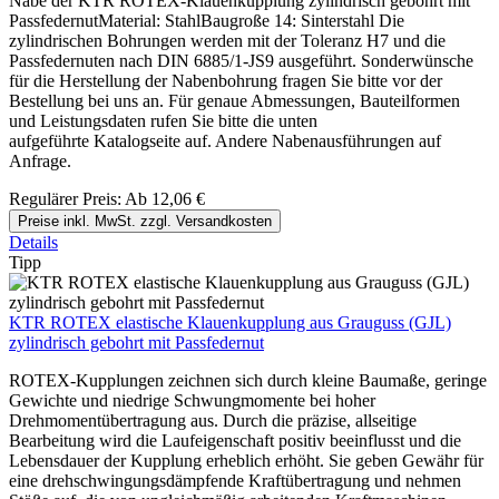
Nabe der KTR ROTEX-Klauenkupplung zylindrisch gebohrt mit
PassfedernutMaterial: StahlBaugroße 14: Sinterstahl Die
zylindrischen Bohrungen werden mit der Toleranz H7 und die
Passfedernuten nach DIN 6885/1-JS9 ausgeführt. Sonderwünsche
für die Herstellung der Nabenbohrung fragen Sie bitte vor der
Bestellung bei uns an. Für genaue Abmessungen, Bauteilformen
und Leistungsdaten rufen Sie bitte die unten
aufgeführte Katalogseite auf. Andere Nabenausführungen auf
Anfrage.
Regulärer Preis:
Ab
12,06 €
Preise inkl. MwSt. zzgl. Versandkosten
Details
Tipp
KTR ROTEX elastische Klauenkupplung aus Grauguss (GJL)
zylindrisch gebohrt mit Passfedernut
ROTEX-Kupplungen zeichnen sich durch kleine Baumaße, geringe
Gewichte und niedrige Schwungmomente bei hoher
Drehmomentübertragung aus. Durch die präzise, allseitige
Bearbeitung wird die Laufeigenschaft positiv beeinflusst und die
Lebensdauer der Kupplung erheblich erhöht. Sie geben Gewähr für
eine drehschwingungsdämpfende Kraftübertragung und nehmen