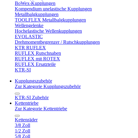
BoWex-Kupplungen
Kompendium unelastische Kupplungen
Metallbalgkupplungen
TOOLFLEX Metallbalgkupplungen
Wellengelenke
Hochelastische Wellenkupplungen
EVOLASTIC
Drehmomentbegrenzer / Rutschkupplungen
KTR RUFLEX
RUFLEX Rutschnaben
RUFLEX mit ROTEX
RUFLEX Ersatzteile
KTR-SI
Kupplungszubehör
Zur Kategorie Kupplungszubehör
KTR-SI Zubehör
Kettentriebe
Zur Kategorie Kettentriebe
Kettenräder
3/8 Zoll
1/2 Zoll
5/8 Zoll