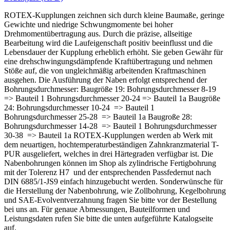
ROTEX-Kupplungen zeichnen sich durch kleine Baumaße, geringe
Gewichte und niedrige Schwungmomente bei hoher
Drehmomentübertragung aus. Durch die präzise, allseitige
Bearbeitung wird die Laufeigenschaft positiv beeinflusst und die
Lebensdauer der Kupplung erheblich erhöht. Sie geben Gewähr für
eine drehschwingungsdämpfende Kraftübertragung und nehmen
Stöße auf, die von ungleichmäßig arbeitenden Kraftmaschinen
ausgehen. Die Ausführung der Naben erfolgt entsprechend der
Bohrungsdurchmesser: Baugröße 19: Bohrungsdurchmesser 8-19
=> Bauteil 1 Bohrungsdurchmesser 20-24 => Bauteil 1a Baugröße
24: Bohrungsdurchmesser 10-24 => Bauteil 1
Bohrungsdurchmesser 25-28 => Bauteil 1a Baugroße 28:
Bohrungsdurchmesser 14-28 => Bauteil 1 Bohrungsdurchmesser
30-38 => Bauteil 1a ROTEX-Kupplungen werden ab Werk mit
dem neuartigen, hochtemperaturbeständigen Zahnkranzmaterial T-
PUR ausgeliefert, welches in drei Härtegraden verfügbar ist. Die
Nabenbohrungen können im Shop als zylindrische Fertigbohrung
mit der Tolerenz H7 und der entsprechenden Passfedernut nach
DIN 6885/1-JS9 einfach hinzugebucht werden. Sonderwünsche für
die Herstellung der Nabenbohrung, wie Zollbohrung, Kegelbohrung
und SAE-Evolventverzahnung fragen Sie bitte vor der Bestellung
bei uns an. Für genaue Abmessungen, Bauteilformen und
Leistungsdaten rufen Sie bitte die unten aufgeführte Katalogseite
auf.