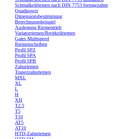
Schmalkeilriemen nach DIN 7753 formgezahnt
Quadpower
Dimensionsbestimmung
Berechnungsbeispiel
Auslegung Riementrieb
Variatorriemen/Breitkeilriemen
Gates Multispeed
Riemenscheiben
Profil SPZ
Profil SPA
Profil SPB
Zahnriemen
Trapezzahnriemen
MXL
XL
L
H
XH
T2.5
T5
T10
AT5
AT10
HTD-Zahnriemen