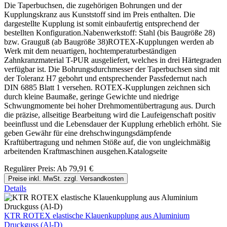
Die Taperbuchsen, die zugehörigen Bohrungen und der
Kupplungskranz aus Kunststoff sind im Preis enthalten. Die
dargestellte Kupplung ist somit einbaufertig entsprechend der
bestellten Konfiguration.Nabenwerkstoff: Stahl (bis Baugröße 28)
bzw. Grauguß (ab Baugröße 38)ROTEX-Kupplungen werden ab
Werk mit dem neuartigen, hochtemperaturbeständigen
Zahnkranzmaterial T-PUR ausgeliefert, welches in drei Härtegraden
verfügbar ist. Die Bohrungsdurchmesser der Taperbuchsen sind mit
der Toleranz H7 gebohrt und entsprechender Passfedernut nach
DIN 6885 Blatt 1 versehen. ROTEX-Kupplungen zeichnen sich
durch kleine Baumaße, geringe Gewichte und niedrige
Schwungmomente bei hoher Drehmomentübertragung aus. Durch
die präzise, allseitige Bearbeitung wird die Laufeigenschaft positiv
beeinflusst und die Lebensdauer der Kupplung erheblich erhöht. Sie
geben Gewähr für eine drehschwingungsdämpfende
Kraftübertragung und nehmen Stöße auf, die von ungleichmäßig
arbeitenden Kraftmaschinen ausgehen.Katalogseite
Regulärer Preis:
Ab
79,91 €
Preise inkl. MwSt. zzgl. Versandkosten
Details
KTR ROTEX elastische Klauenkupplung aus Aluminium
Druckguss (Al-D)