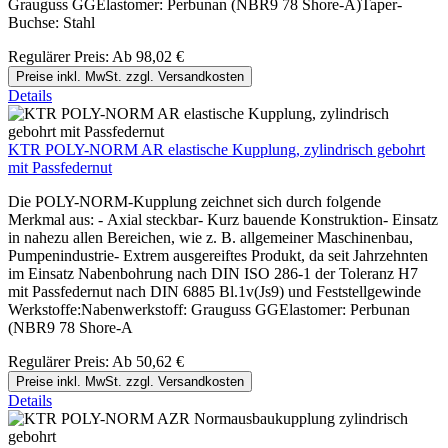
Grauguss GGElastomer: Perbunan (NBR9 78 Shore-A)Taper-
Buchse: Stahl
Regulärer Preis:
Ab
98,02 €
Preise inkl. MwSt. zzgl. Versandkosten
Details
KTR POLY-NORM AR elastische Kupplung, zylindrisch gebohrt
mit Passfedernut
Die POLY-NORM-Kupplung zeichnet sich durch folgende
Merkmal aus: - Axial steckbar- Kurz bauende Konstruktion- Einsatz
in nahezu allen Bereichen, wie z. B. allgemeiner Maschinenbau,
Pumpenindustrie- Extrem ausgereiftes Produkt, da seit Jahrzehnten
im Einsatz Nabenbohrung nach DIN ISO 286-1 der Toleranz H7
mit Passfedernut nach DIN 6885 Bl.1v(Js9) und Feststellgewinde
Werkstoffe:Nabenwerkstoff: Grauguss GGElastomer: Perbunan
(NBR9 78 Shore-A
Regulärer Preis:
Ab
50,62 €
Preise inkl. MwSt. zzgl. Versandkosten
Details