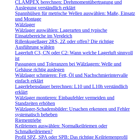
CLAMPEX berechnen: Drehmomentübertragung und
Auslegung verständlich erklärt
Spannhülsen für metrische Wellen auswählen: Maße, Einsatz
und Montage
Wälzlager
Wälzlager auswählen: Lagerarten und typische
Einsatzbereiche im Vergleich
Rillenkugellager 2RS, 2Z oder offen? Die richtige
Ausführung wählen
Lagerluft C3, CN oder C2: Wann welche Lagerluft sinnvoll
ist
Passungen und Toleranzen bei Wälzlagern: Welle und
Gehäuse richtig auslegen
Wälzlager schmieren: Fett, Öl und Nachschmierintervalle
einfach erklärt
Lagerlebensdauer berechnen: L10 und L10h verständlich
erklärt
Wälzlager montieren: Einbaufehler vermeiden und
Standzeiten erhöhen
Wälzlager-Schadensbilder: Ursachen erkennen und Fehler
systematisch beheben
Riementriebe
Keilriemen auswählen: Normalkeilriemen oder
Schmalkeilriemen?
Profil SPZ, SPA oder SPB: Das richtige Keilriemenprofil