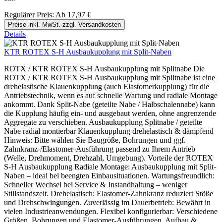
Regulärer Preis:
Ab
17,97 €
Preise inkl. MwSt. zzgl. Versandkosten
Details
KTR ROTEX S-H Ausbaukupplung mit Split-Naben
ROTX / KTR ROTEX S-H Ausbaukupplung mit Splitnabe Die
ROTX / KTR ROTEX S-H Ausbaukupplung mit Splitnabe ist eine
drehelastische Klauenkupplung (auch Elastomerkupplung) für die
Antriebstechnik, wenn es auf schnelle Wartung und radiale Montage
ankommt. Dank Split-Nabe (geteilte Nabe / Halbschalennabe) kann
die Kupplung häufig ein- und ausgebaut werden, ohne angrenzende
Aggregate zu verschieben. Ausbaukupplung Splitnabe / geteilte
Nabe radial montierbar Klauenkupplung drehelastisch & dämpfend
Hinweis: Bitte wählen Sie Baugröße, Bohrungen und ggf.
Zahnkranz-/Elastomer-Ausführung passend zu Ihrem Antrieb
(Welle, Drehmoment, Drehzahl, Umgebung). Vorteile der ROTEX
S-H Ausbaukupplung Radiale Montage: Ausbaukupplung mit Split-
Naben – ideal bei beengten Einbausituationen. Wartungsfreundlich:
Schneller Wechsel bei Service & Instandhaltung – weniger
Stillstandszeit. Drehelastisch: Elastomer-Zahnkranz reduziert Stöße
und Drehschwingungen. Zuverlässig im Dauerbetrieb: Bewährt in
vielen Industrieanwendungen. Flexibel konfigurierbar: Verschiedene
Größen, Bohrungen und Elastomer-Ausführungen. Aufbau &