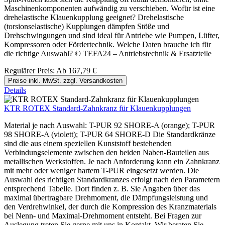
Maschinenkomponenten aufwändig zu verschieben. Wofür ist eine
drehelastische Klauenkupplung geeignet? Drehelastische
(torsionselastische) Kupplungen dämpfen Stöße und
Drehschwingungen und sind ideal für Antriebe wie Pumpen, Lüfter,
Kompressoren oder Fördertechnik. Welche Daten brauche ich für
die richtige Auswahl? © TEFA24 – Antriebstechnik & Ersatzteile
Regulärer Preis:
Ab
167,79 €
Preise inkl. MwSt. zzgl. Versandkosten
Details
KTR ROTEX Standard-Zahnkranz für Klauenkupplungen
Material je nach Auswahl: T-PUR 92 SHORE-A (orange); T-PUR
98 SHORE-A (violett); T-PUR 64 SHORE-D Die Standardkränze
sind die aus einem speziellen Kunststoff bestehenden
Verbindungselemente zwischen den beiden Naben-Bauteilen aus
metallischen Werkstoffen. Je nach Anforderung kann ein Zahnkranz
mit mehr oder weniger hartem T-PUR eingesetzt werden. Die
Auswahl des richtigen Standardkranzes erfolgt nach den Parametern
entsprechend Tabelle. Dort finden z. B. Sie Angaben über das
maximal übertragbare Drehmoment, die Dämpfungsleistung und
den Verdrehwinkel, der durch die Kompression des Kranzmaterials
bei Nenn- und Maximal-Drehmoment entsteht. Bei Fragen zur
Auslegung treten Sie gerne mit uns in Kontakt. Wir beraten Sie