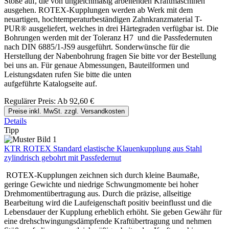
Stöße auf, die von ungleichmäßig arbeitenden Kraftmaschinen
ausgehen. ROTEX-Kupplungen werden ab Werk mit dem
neuartigen, hochtemperaturbeständigen Zahnkranzmaterial T-
PUR® ausgeliefert, welches in drei Härtegraden verfügbar ist. Die
Bohrungen werden mit der Toleranz H7 und die Passfedernuten
nach DIN 6885/1-JS9 ausgeführt. Sonderwünsche für die
Herstellung der Nabenbohrung fragen Sie bitte vor der Bestellung
bei uns an. Für genaue Abmessungen, Bauteilformen und
Leistungsdaten rufen Sie bitte die unten
aufgeführte Katalogseite auf.
Regulärer Preis:
Ab
92,60 €
Preise inkl. MwSt. zzgl. Versandkosten
Details
Tipp
KTR ROTEX Standard elastische Klauenkupplung aus Stahl
zylindrisch gebohrt mit Passfedernut
ROTEX-Kupplungen zeichnen sich durch kleine Baumaße,
geringe Gewichte und niedrige Schwungmomente bei hoher
Drehmomentübertragung aus. Durch die präzise, allseitige
Bearbeitung wird die Laufeigenschaft positiv beeinflusst und die
Lebensdauer der Kupplung erheblich erhöht. Sie geben Gewähr für
eine drehschwingungsdämpfende Kraftübertragung und nehmen