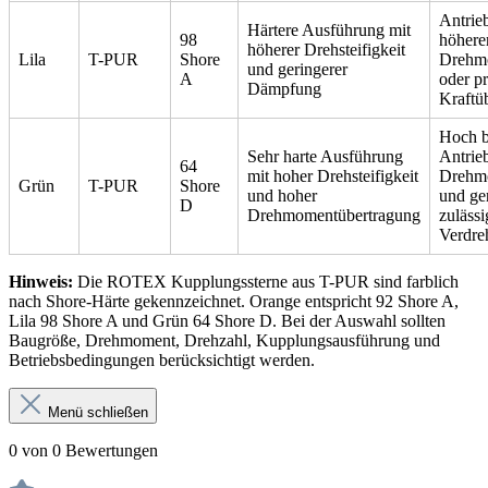
Antrie
Härtere Ausführung mit
98
höher
höherer Drehsteifigkeit
Lila
T-PUR
Shore
Drehm
und geringerer
A
oder pr
Dämpfung
Kraftü
Hoch b
Sehr harte Ausführung
Antrie
64
mit hoher Drehsteifigkeit
Drehm
Grün
T-PUR
Shore
und hoher
und ge
D
Drehmomentübertragung
zulässi
Verdre
Hinweis:
Die ROTEX Kupplungssterne aus T-PUR sind farblich
nach Shore-Härte gekennzeichnet. Orange entspricht 92 Shore A,
Lila 98 Shore A und Grün 64 Shore D. Bei der Auswahl sollten
Baugröße, Drehmoment, Drehzahl, Kupplungsausführung und
Betriebsbedingungen berücksichtigt werden.
Menü schließen
0 von 0 Bewertungen