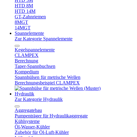
HTD 5M
HTD 8M
HTD 14M
GT-Zahnriemen
8MGT
14MGT
Spannelemente
Zur Kategorie Spannelemente
Kegelspannelemente
CLAMPEX
Berechnung
Taper-Spannbuchsen
Kompedium
Spannhülsen für metrische Wellen
Berechnungsbeispiel CLAMPEX
Hydraulik
Zur Kategorie Hydraulik
Aggregatebau
Pumpenträger für Hydraulikaggregate
Kühlsysteme
Öl-Wasser-Kühler
Zubehör für Öl-Luft-Kühler