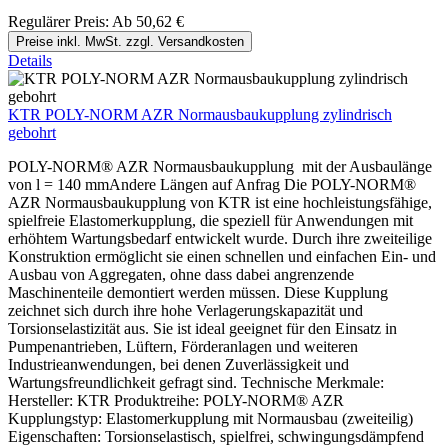
Regulärer Preis:
Ab
50,62 €
Preise inkl. MwSt. zzgl. Versandkosten
Details
KTR POLY-NORM AZR Normausbaukupplung zylindrisch
gebohrt
POLY-NORM® AZR Normausbaukupplung mit der Ausbaulänge
von l = 140 mmAndere Längen auf Anfrag Die POLY-NORM®
AZR Normausbaukupplung von KTR ist eine hochleistungsfähige,
spielfreie Elastomerkupplung, die speziell für Anwendungen mit
erhöhtem Wartungsbedarf entwickelt wurde. Durch ihre zweiteilige
Konstruktion ermöglicht sie einen schnellen und einfachen Ein- und
Ausbau von Aggregaten, ohne dass dabei angrenzende
Maschinenteile demontiert werden müssen. Diese Kupplung
zeichnet sich durch ihre hohe Verlagerungskapazität und
Torsionselastizität aus. Sie ist ideal geeignet für den Einsatz in
Pumpenantrieben, Lüftern, Förderanlagen und weiteren
Industrieanwendungen, bei denen Zuverlässigkeit und
Wartungsfreundlichkeit gefragt sind. Technische Merkmale:
Hersteller: KTR Produktreihe: POLY-NORM® AZR
Kupplungstyp: Elastomerkupplung mit Normausbau (zweiteilig)
Eigenschaften: Torsionselastisch, spielfrei, schwingungsdämpfend