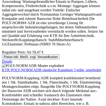
Anwendung: Wartungsfreundlicher Einsatz in Pumpen, Lüftern,
Kompressoren, Fördertechnik u.v.m. Montage: Aggregate können
radial ein- und ausgebaut werden Vorteile: Einfacher
Aggregatewechsel durch Normausbau Geringer Wartungsaufwand
Kompakte und robuste Bauweise Hohe Betriebssicherheit Die
POLY-NORM® AZR ist eine zuverlässige Lösung für
anspruchsvolle Industrieumgebungen, bei denen Stillstandzeiten
minimiert und Servicearbeiten vereinfacht werden sollen. Setzen Sie
auf Qualität und Erfahrung von KTR für Ihre Antriebstechnik.
Werkstoffe:Kupplungsflansch: StahlMitnehmerflansch:
GGElastomer: Perbunan (NBR9 78 Shore-A)
Regulärer Preis:
Ab
59,47 €
Preise inkl. MwSt. zzgl. Versandkosten
Details
KTR POLY-NORM ADR elastische Kupplung 3 teilig, ungebohrt
POLYNORM-Kupplung ADR komplett konfektioniert bestehend
aus 1 Stk. Standradnabe, 1 Stk. Flanschnabe, 1 Stk. Elastomerring,
Montageschrauben entpr. Baugröße Die POLYNORM-Kupplung
der Bauweise ADR zeichnet sich durch folgende Merkmal aus:-
Komfortabler und schneller Austausch des Elastomers ohne
Demontage der Naben- Axial steckbar- Kurz bauende
Konstruktion- Einsatz in nahezu allen Bereichen, wie z. B.