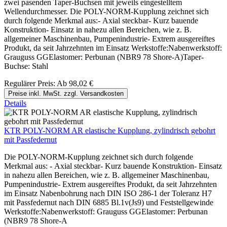
zwei pasenden Taper-Buchsen mit jeweils eingestelltem
Wellendurchmesser. Die POLY-NORM-Kupplung zeichnet sich
durch folgende Merkmal aus:- Axial steckbar- Kurz bauende
Konstruktion- Einsatz in nahezu allen Bereichen, wie z. B.
allgemeiner Maschinenbau, Pumpenindustrie- Extrem ausgereiftes
Produkt, da seit Jahrzehnten im Einsatz Werkstoffe:Nabenwerkstoff:
Grauguss GGElastomer: Perbunan (NBR9 78 Shore-A)Taper-
Buchse: Stahl
Regulärer Preis:
Ab
98,02 €
Preise inkl. MwSt. zzgl. Versandkosten
Details
KTR POLY-NORM AR elastische Kupplung, zylindrisch gebohrt
mit Passfedernut
Die POLY-NORM-Kupplung zeichnet sich durch folgende
Merkmal aus: - Axial steckbar- Kurz bauende Konstruktion- Einsatz
in nahezu allen Bereichen, wie z. B. allgemeiner Maschinenbau,
Pumpenindustrie- Extrem ausgereiftes Produkt, da seit Jahrzehnten
im Einsatz Nabenbohrung nach DIN ISO 286-1 der Toleranz H7
mit Passfedernut nach DIN 6885 Bl.1v(Js9) und Feststellgewinde
Werkstoffe:Nabenwerkstoff: Grauguss GGElastomer: Perbunan
(NBR9 78 Shore-A