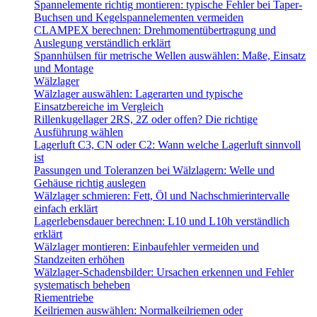
Spannelemente richtig montieren: typische Fehler bei Taper-
Buchsen und Kegelspannelementen vermeiden
CLAMPEX berechnen: Drehmomentübertragung und
Auslegung verständlich erklärt
Spannhülsen für metrische Wellen auswählen: Maße, Einsatz
und Montage
Wälzlager
Wälzlager auswählen: Lagerarten und typische
Einsatzbereiche im Vergleich
Rillenkugellager 2RS, 2Z oder offen? Die richtige
Ausführung wählen
Lagerluft C3, CN oder C2: Wann welche Lagerluft sinnvoll
ist
Passungen und Toleranzen bei Wälzlagern: Welle und
Gehäuse richtig auslegen
Wälzlager schmieren: Fett, Öl und Nachschmierintervalle
einfach erklärt
Lagerlebensdauer berechnen: L10 und L10h verständlich
erklärt
Wälzlager montieren: Einbaufehler vermeiden und
Standzeiten erhöhen
Wälzlager-Schadensbilder: Ursachen erkennen und Fehler
systematisch beheben
Riementriebe
Keilriemen auswählen: Normalkeilriemen oder