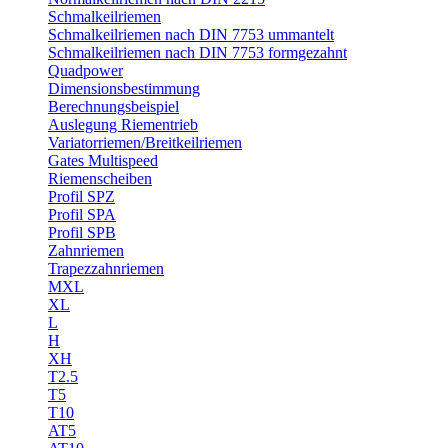
Schmalkeilriemen
Schmalkeilriemen nach DIN 7753 ummantelt
Schmalkeilriemen nach DIN 7753 formgezahnt
Quadpower
Dimensionsbestimmung
Berechnungsbeispiel
Auslegung Riementrieb
Variatorriemen/Breitkeilriemen
Gates Multispeed
Riemenscheiben
Profil SPZ
Profil SPA
Profil SPB
Zahnriemen
Trapezzahnriemen
MXL
XL
L
H
XH
T2.5
T5
T10
AT5