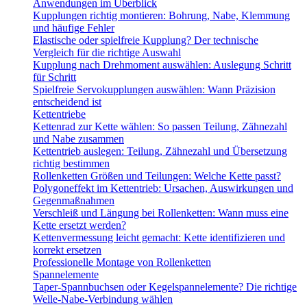
Anwendungen im Überblick
Kupplungen richtig montieren: Bohrung, Nabe, Klemmung
und häufige Fehler
Elastische oder spielfreie Kupplung? Der technische
Vergleich für die richtige Auswahl
Kupplung nach Drehmoment auswählen: Auslegung Schritt
für Schritt
Spielfreie Servokupplungen auswählen: Wann Präzision
entscheidend ist
Kettentriebe
Kettenrad zur Kette wählen: So passen Teilung, Zähnezahl
und Nabe zusammen
Kettentrieb auslegen: Teilung, Zähnezahl und Übersetzung
richtig bestimmen
Rollenketten Größen und Teilungen: Welche Kette passt?
Polygoneffekt im Kettentrieb: Ursachen, Auswirkungen und
Gegenmaßnahmen
Verschleiß und Längung bei Rollenketten: Wann muss eine
Kette ersetzt werden?
Kettenvermessung leicht gemacht: Kette identifizieren und
korrekt ersetzen
Professionelle Montage von Rollenketten
Spannelemente
Taper-Spannbuchsen oder Kegelspannelemente? Die richtige
Welle-Nabe-Verbindung wählen