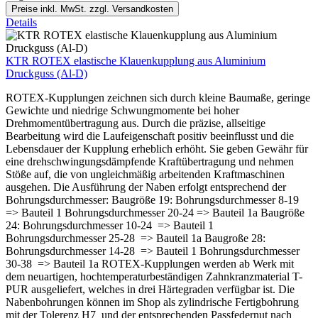
Preise inkl. MwSt. zzgl. Versandkosten
Details
KTR ROTEX elastische Klauenkupplung aus Aluminium
Druckguss (Al-D)
ROTEX-Kupplungen zeichnen sich durch kleine Baumaße, geringe
Gewichte und niedrige Schwungmomente bei hoher
Drehmomentübertragung aus. Durch die präzise, allseitige
Bearbeitung wird die Laufeigenschaft positiv beeinflusst und die
Lebensdauer der Kupplung erheblich erhöht. Sie geben Gewähr für
eine drehschwingungsdämpfende Kraftübertragung und nehmen
Stöße auf, die von ungleichmäßig arbeitenden Kraftmaschinen
ausgehen. Die Ausführung der Naben erfolgt entsprechend der
Bohrungsdurchmesser: Baugröße 19: Bohrungsdurchmesser 8-19
=> Bauteil 1 Bohrungsdurchmesser 20-24 => Bauteil 1a Baugröße
24: Bohrungsdurchmesser 10-24 => Bauteil 1
Bohrungsdurchmesser 25-28 => Bauteil 1a Baugroße 28:
Bohrungsdurchmesser 14-28 => Bauteil 1 Bohrungsdurchmesser
30-38 => Bauteil 1a ROTEX-Kupplungen werden ab Werk mit
dem neuartigen, hochtemperaturbeständigen Zahnkranzmaterial T-
PUR ausgeliefert, welches in drei Härtegraden verfügbar ist. Die
Nabenbohrungen können im Shop als zylindrische Fertigbohrung
mit der Tolerenz H7 und der entsprechenden Passfedernut nach