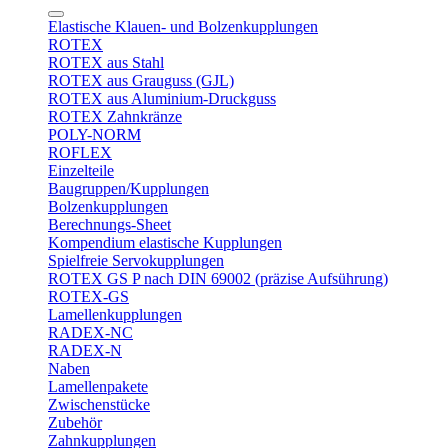
Elastische Klauen- und Bolzenkupplungen
ROTEX
ROTEX aus Stahl
ROTEX aus Grauguss (GJL)
ROTEX aus Aluminium-Druckguss
ROTEX Zahnkränze
POLY-NORM
ROFLEX
Einzelteile
Baugruppen/Kupplungen
Bolzenkupplungen
Berechnungs-Sheet
Kompendium elastische Kupplungen
Spielfreie Servokupplungen
ROTEX GS P nach DIN 69002 (präzise Aufsührung)
ROTEX-GS
Lamellenkupplungen
RADEX-NC
RADEX-N
Naben
Lamellenpakete
Zwischenstücke
Zubehör
Zahnkupplungen