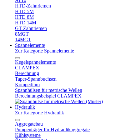
AT10
HTD-Zahnriemen
HTD 5M
HTD 8M
HTD 14M
GT-Zahnriemen
8MGT
14MGT
Spannelemente
Zur Kategorie Spannelemente
Kegelspannelemente
CLAMPEX
Berechnung
Taper-Spannbuchsen
Kompedium
Spannhülsen für metrische Wellen
Berechnungsbeispiel CLAMPEX
Hydraulik
Zur Kategorie Hydraulik
Aggregatebau
Pumpenträger für Hydraulikaggregate
Kühlsysteme