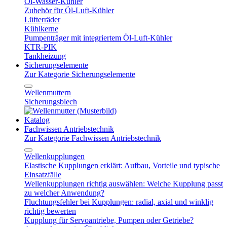
Öl-Wasser-Kühler
Zubehör für Öl-Luft-Kühler
Lüfterräder
Kühlkerne
Pumpenträger mit integriertem Öl-Luft-Kühler
KTR-PIK
Tankheizung
Sicherungselemente
Zur Kategorie Sicherungselemente
Wellenmuttern
Sicherungsblech
Katalog
Fachwissen Antriebstechnik
Zur Kategorie Fachwissen Antriebstechnik
Wellenkupplungen
Elastische Kupplungen erklärt: Aufbau, Vorteile und typische
Einsatzfälle
Wellenkupplungen richtig auswählen: Welche Kupplung passt
zu welcher Anwendung?
Fluchtungsfehler bei Kupplungen: radial, axial und winklig
richtig bewerten
Kupplung für Servoantriebe, Pumpen oder Getriebe?