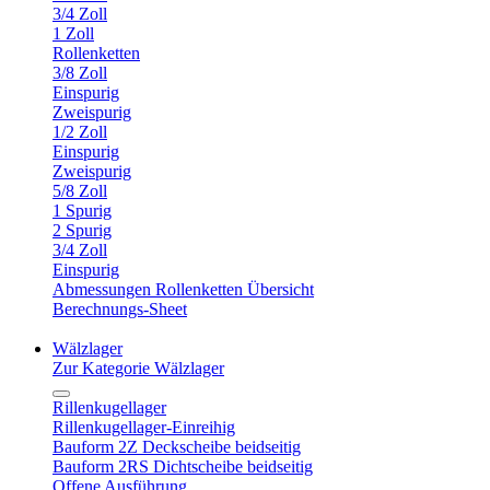
3/4 Zoll
1 Zoll
Rollenketten
3/8 Zoll
Einspurig
Zweispurig
1/2 Zoll
Einspurig
Zweispurig
5/8 Zoll
1 Spurig
2 Spurig
3/4 Zoll
Einspurig
Abmessungen Rollenketten Übersicht
Berechnungs-Sheet
Wälzlager
Zur Kategorie Wälzlager
Rillenkugellager
Rillenkugellager-Einreihig
Bauform 2Z Deckscheibe beidseitig
Bauform 2RS Dichtscheibe beidseitig
Offene Ausführung