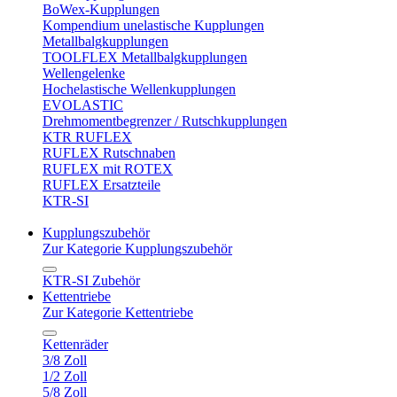
BoWex-Kupplungen
Kompendium unelastische Kupplungen
Metallbalgkupplungen
TOOLFLEX Metallbalgkupplungen
Wellengelenke
Hochelastische Wellenkupplungen
EVOLASTIC
Drehmomentbegrenzer / Rutschkupplungen
KTR RUFLEX
RUFLEX Rutschnaben
RUFLEX mit ROTEX
RUFLEX Ersatzteile
KTR-SI
Kupplungszubehör
Zur Kategorie Kupplungszubehör
KTR-SI Zubehör
Kettentriebe
Zur Kategorie Kettentriebe
Kettenräder
3/8 Zoll
1/2 Zoll
5/8 Zoll