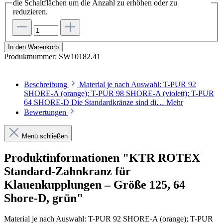
die Schaltflächen um die Anzahl zu erhöhen oder zu
reduzieren.
In den Warenkorb
Produktnummer:
SW10182.41
Beschreibung
Material je nach Auswahl: T-PUR 92
SHORE-A (orange); T-PUR 98 SHORE-A (violett); T-PUR
64 SHORE-D Die Standardkränze sind di…
Mehr
Bewertungen
Menü schließen
Produktinformationen "KTR ROTEX
Standard-Zahnkranz für
Klauenkupplungen – Größe 125, 64
Shore-D, grün"
Material je nach Auswahl: T-PUR
92 SHORE-A (orange);
T-PUR