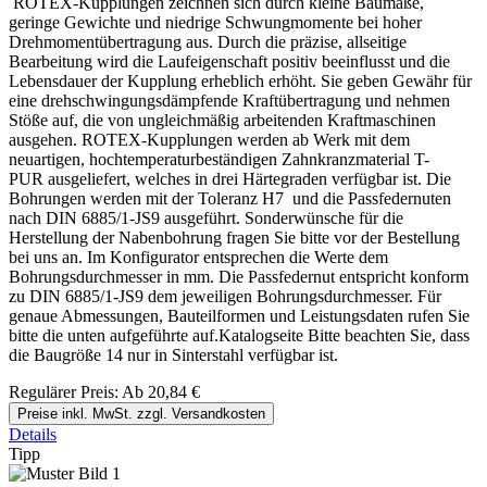
ROTEX-Kupplungen zeichnen sich durch kleine Baumaße,
geringe Gewichte und niedrige Schwungmomente bei hoher
Drehmomentübertragung aus. Durch die präzise, allseitige
Bearbeitung wird die Laufeigenschaft positiv beeinflusst und die
Lebensdauer der Kupplung erheblich erhöht. Sie geben Gewähr für
eine drehschwingungsdämpfende Kraftübertragung und nehmen
Stöße auf, die von ungleichmäßig arbeitenden Kraftmaschinen
ausgehen. ROTEX-Kupplungen werden ab Werk mit dem
neuartigen, hochtemperaturbeständigen Zahnkranzmaterial T-
PUR ausgeliefert, welches in drei Härtegraden verfügbar ist. Die
Bohrungen werden mit der Toleranz H7 und die Passfedernuten
nach DIN 6885/1-JS9 ausgeführt. Sonderwünsche für die
Herstellung der Nabenbohrung fragen Sie bitte vor der Bestellung
bei uns an. Im Konfigurator entsprechen die Werte dem
Bohrungsdurchmesser in mm. Die Passfedernut entspricht konform
zu DIN 6885/1-JS9 dem jeweiligen Bohrungsdurchmesser. Für
genaue Abmessungen, Bauteilformen und Leistungsdaten rufen Sie
bitte die unten aufgeführte auf.Katalogseite Bitte beachten Sie, dass
die Baugröße 14 nur in Sinterstahl verfügbar ist.
Regulärer Preis:
Ab
20,84 €
Preise inkl. MwSt. zzgl. Versandkosten
Details
Tipp