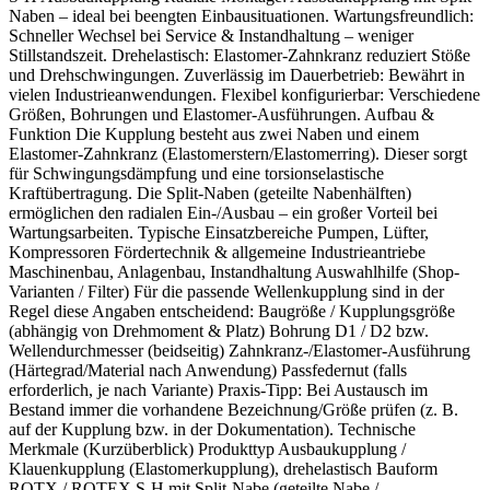
Naben – ideal bei beengten Einbausituationen. Wartungsfreundlich:
Schneller Wechsel bei Service & Instandhaltung – weniger
Stillstandszeit. Drehelastisch: Elastomer-Zahnkranz reduziert Stöße
und Drehschwingungen. Zuverlässig im Dauerbetrieb: Bewährt in
vielen Industrieanwendungen. Flexibel konfigurierbar: Verschiedene
Größen, Bohrungen und Elastomer-Ausführungen. Aufbau &
Funktion Die Kupplung besteht aus zwei Naben und einem
Elastomer-Zahnkranz (Elastomerstern/Elastomerring). Dieser sorgt
für Schwingungsdämpfung und eine torsionselastische
Kraftübertragung. Die Split-Naben (geteilte Nabenhälften)
ermöglichen den radialen Ein-/Ausbau – ein großer Vorteil bei
Wartungsarbeiten. Typische Einsatzbereiche Pumpen, Lüfter,
Kompressoren Fördertechnik & allgemeine Industrieantriebe
Maschinenbau, Anlagenbau, Instandhaltung Auswahlhilfe (Shop-
Varianten / Filter) Für die passende Wellenkupplung sind in der
Regel diese Angaben entscheidend: Baugröße / Kupplungsgröße
(abhängig von Drehmoment & Platz) Bohrung D1 / D2 bzw.
Wellendurchmesser (beidseitig) Zahnkranz-/Elastomer-Ausführung
(Härtegrad/Material nach Anwendung) Passfedernut (falls
erforderlich, je nach Variante) Praxis-Tipp: Bei Austausch im
Bestand immer die vorhandene Bezeichnung/Größe prüfen (z. B.
auf der Kupplung bzw. in der Dokumentation). Technische
Merkmale (Kurzüberblick) Produkttyp Ausbaukupplung /
Klauenkupplung (Elastomerkupplung), drehelastisch Bauform
ROTX / ROTEX S-H mit Split-Nabe (geteilte Nabe /