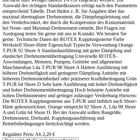
Auswahl des richtigen Standardkranzes erfolgt nach den Parametern
entsprechend Tabelle. Dort finden z. B. Sie Angaben über das
maximal übertragbare Drehmoment, die Dämpfungsleistung und
den Verdrehwinkel, der durch die Kompression des Kranzmaterials
bei Nenn- und Maximal-Drehmoment entsteht. Bei Fragen zur
Auslegung treten Sie gerne mit uns in Kontakt. Wir beraten Sie
gerne. Technische Daten der ROTEX Kupplungssterne Farbe
Werkstoff Shore-Härte Eigenschaft Typische Verwendung Orange
T-PUR 92 Shore A Standardausführung mit guter Dämpfung und
elastischer Drehmomentübertragung Universelle ROTEX-
Anwendungen, Motoren, Pumpen, Getriebe und allgemeiner
Maschinenbau Lila T-PUR 98 Shore A Härtere Ausführung mit
höherer Drehsteifigkeit und geringerer Dämpfung Antriebe mit
höherem Drehmomentbedarf oder präziserer Kraftübertragung Grün
T-PUR 64 Shore D Sehr harte Ausführung mit hoher Drehsteifigkeit
und hoher Drehmomentübertragung Hoch belastete Antriebe mit
hohen Drehmomenten und geringer zulässiger Verdrehung Hinweis:
Die ROTEX Kupplungssterne aus T-PUR sind farblich nach Shore-
Härte gekennzeichnet. Orange entspricht 92 Shore A, Lila 98 Shore
A und Grün 64 Shore D. Bei der Auswahl sollten Baugröße,
Drehmoment, Drehzahl, Kupplungsausführung und
Betriebsbedingungen berücksichtigt werden.
Regulärer Preis:
Ab
2,20 €