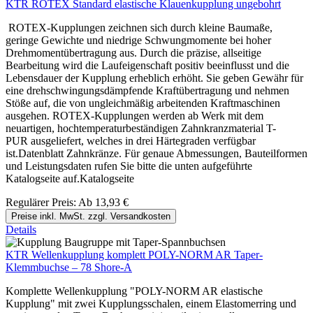
KTR ROTEX Standard elastische Klauenkupplung ungebohrt
ROTEX-Kupplungen zeichnen sich durch kleine Baumaße,
geringe Gewichte und niedrige Schwungmomente bei hoher
Drehmomentübertragung aus. Durch die präzise, allseitige
Bearbeitung wird die Laufeigenschaft positiv beeinflusst und die
Lebensdauer der Kupplung erheblich erhöht. Sie geben Gewähr für
eine drehschwingungsdämpfende Kraftübertragung und nehmen
Stöße auf, die von ungleichmäßig arbeitenden Kraftmaschinen
ausgehen. ROTEX-Kupplungen werden ab Werk mit dem
neuartigen, hochtemperaturbeständigen Zahnkranzmaterial T-
PUR ausgeliefert, welches in drei Härtegraden verfügbar
ist.Datenblatt Zahnkränze. Für genaue Abmessungen, Bauteilformen
und Leistungsdaten rufen Sie bitte die unten aufgeführte
Katalogseite auf.Katalogseite
Regulärer Preis:
Ab
13,93 €
Preise inkl. MwSt. zzgl. Versandkosten
Details
KTR Wellenkupplung komplett POLY-NORM AR Taper-
Klemmbuchse – 78 Shore-A
Komplette Wellenkupplung "POLY-NORM AR elastische
Kupplung" mit zwei Kupplungsschalen, einem Elastomerring und