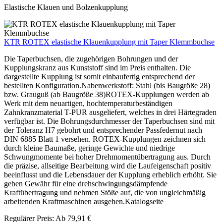
Elastische Klauen und Bolzenkupplung
KTR ROTEX elastische Klauenkupplung mit Taper Klemmbuchse
Die Taperbuchsen, die zugehörigen Bohrungen und der
Kupplungskranz aus Kunststoff sind im Preis enthalten. Die
dargestellte Kupplung ist somit einbaufertig entsprechend der
bestellten Konfiguration.Nabenwerkstoff: Stahl (bis Baugröße 28)
bzw. Grauguß (ab Baugröße 38)ROTEX-Kupplungen werden ab
Werk mit dem neuartigen, hochtemperaturbeständigen
Zahnkranzmaterial T-PUR ausgeliefert, welches in drei Härtegraden
verfügbar ist. Die Bohrungsdurchmesser der Taperbuchsen sind mit
der Toleranz H7 gebohrt und entsprechender Passfedernut nach
DIN 6885 Blatt 1 versehen. ROTEX-Kupplungen zeichnen sich
durch kleine Baumaße, geringe Gewichte und niedrige
Schwungmomente bei hoher Drehmomentübertragung aus. Durch
die präzise, allseitige Bearbeitung wird die Laufeigenschaft positiv
beeinflusst und die Lebensdauer der Kupplung erheblich erhöht. Sie
geben Gewähr für eine drehschwingungsdämpfende
Kraftübertragung und nehmen Stöße auf, die von ungleichmäßig
arbeitenden Kraftmaschinen ausgehen.Katalogseite
Regulärer Preis:
Ab
79,91 €