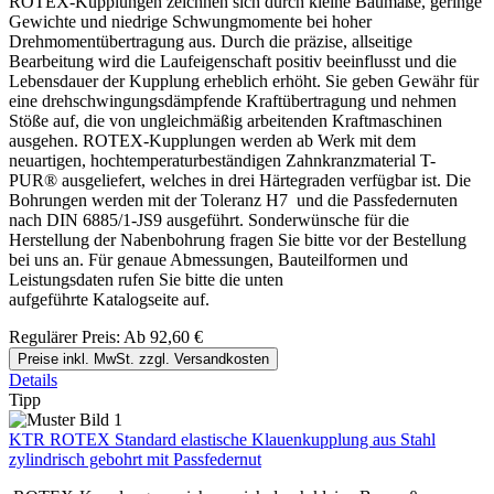
ROTEX-Kupplungen zeichnen sich durch kleine Baumaße, geringe
Gewichte und niedrige Schwungmomente bei hoher
Drehmomentübertragung aus. Durch die präzise, allseitige
Bearbeitung wird die Laufeigenschaft positiv beeinflusst und die
Lebensdauer der Kupplung erheblich erhöht. Sie geben Gewähr für
eine drehschwingungsdämpfende Kraftübertragung und nehmen
Stöße auf, die von ungleichmäßig arbeitenden Kraftmaschinen
ausgehen. ROTEX-Kupplungen werden ab Werk mit dem
neuartigen, hochtemperaturbeständigen Zahnkranzmaterial T-
PUR® ausgeliefert, welches in drei Härtegraden verfügbar ist. Die
Bohrungen werden mit der Toleranz H7 und die Passfedernuten
nach DIN 6885/1-JS9 ausgeführt. Sonderwünsche für die
Herstellung der Nabenbohrung fragen Sie bitte vor der Bestellung
bei uns an. Für genaue Abmessungen, Bauteilformen und
Leistungsdaten rufen Sie bitte die unten
aufgeführte Katalogseite auf.
Regulärer Preis:
Ab
92,60 €
Preise inkl. MwSt. zzgl. Versandkosten
Details
Tipp
KTR ROTEX Standard elastische Klauenkupplung aus Stahl
zylindrisch gebohrt mit Passfedernut