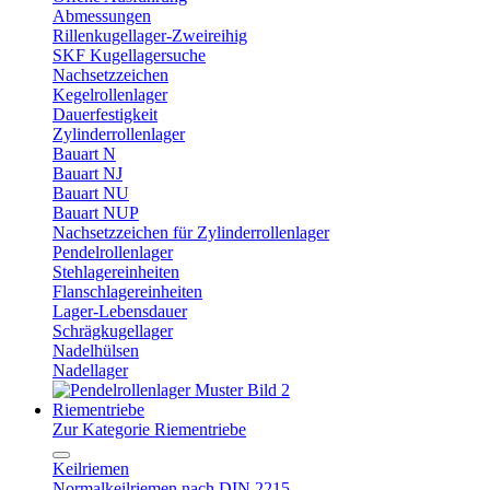
Abmessungen
Rillenkugellager-Zweireihig
SKF Kugellagersuche
Nachsetzzeichen
Kegelrollenlager
Dauerfestigkeit
Zylinderrollenlager
Bauart N
Bauart NJ
Bauart NU
Bauart NUP
Nachsetzzeichen für Zylinderrollenlager
Pendelrollenlager
Stehlagereinheiten
Flanschlagereinheiten
Lager-Lebensdauer
Schrägkugellager
Nadelhülsen
Nadellager
Riementriebe
Zur Kategorie Riementriebe
Keilriemen
Normalkeilriemen nach DIN 2215