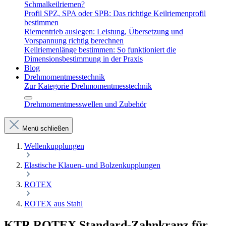
Schmalkeilriemen?
Profil SPZ, SPA oder SPB: Das richtige Keilriemenprofil
bestimmen
Riementrieb auslegen: Leistung, Übersetzung und
Vorspannung richtig berechnen
Keilriemenlänge bestimmen: So funktioniert die
Dimensionsbestimmung in der Praxis
Blog
Drehmomentmesstechnik
Zur Kategorie Drehmomentmesstechnik
Drehmomentmesswellen und Zubehör
Menü schließen
Wellenkupplungen
Elastische Klauen- und Bolzenkupplungen
ROTEX
ROTEX aus Stahl
KTR ROTEX Standard-Zahnkranz für