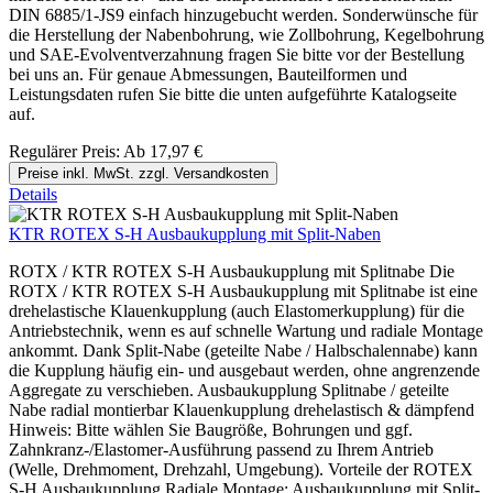
DIN 6885/1-JS9 einfach hinzugebucht werden. Sonderwünsche für
die Herstellung der Nabenbohrung, wie Zollbohrung, Kegelbohrung
und SAE-Evolventverzahnung fragen Sie bitte vor der Bestellung
bei uns an. Für genaue Abmessungen, Bauteilformen und
Leistungsdaten rufen Sie bitte die unten aufgeführte Katalogseite
auf.
Regulärer Preis:
Ab
17,97 €
Preise inkl. MwSt. zzgl. Versandkosten
Details
KTR ROTEX S-H Ausbaukupplung mit Split-Naben
ROTX / KTR ROTEX S-H Ausbaukupplung mit Splitnabe Die
ROTX / KTR ROTEX S-H Ausbaukupplung mit Splitnabe ist eine
drehelastische Klauenkupplung (auch Elastomerkupplung) für die
Antriebstechnik, wenn es auf schnelle Wartung und radiale Montage
ankommt. Dank Split-Nabe (geteilte Nabe / Halbschalennabe) kann
die Kupplung häufig ein- und ausgebaut werden, ohne angrenzende
Aggregate zu verschieben. Ausbaukupplung Splitnabe / geteilte
Nabe radial montierbar Klauenkupplung drehelastisch & dämpfend
Hinweis: Bitte wählen Sie Baugröße, Bohrungen und ggf.
Zahnkranz-/Elastomer-Ausführung passend zu Ihrem Antrieb
(Welle, Drehmoment, Drehzahl, Umgebung). Vorteile der ROTEX
S-H Ausbaukupplung Radiale Montage: Ausbaukupplung mit Split-