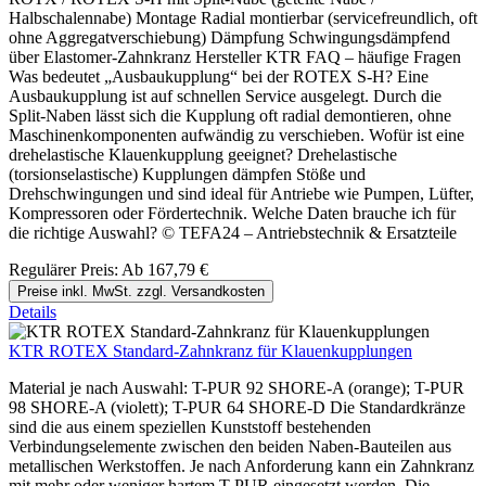
Halbschalennabe) Montage Radial montierbar (servicefreundlich, oft
ohne Aggregatverschiebung) Dämpfung Schwingungsdämpfend
über Elastomer-Zahnkranz Hersteller KTR FAQ – häufige Fragen
Was bedeutet „Ausbaukupplung“ bei der ROTEX S-H? Eine
Ausbaukupplung ist auf schnellen Service ausgelegt. Durch die
Split-Naben lässt sich die Kupplung oft radial demontieren, ohne
Maschinenkomponenten aufwändig zu verschieben. Wofür ist eine
drehelastische Klauenkupplung geeignet? Drehelastische
(torsionselastische) Kupplungen dämpfen Stöße und
Drehschwingungen und sind ideal für Antriebe wie Pumpen, Lüfter,
Kompressoren oder Fördertechnik. Welche Daten brauche ich für
die richtige Auswahl? © TEFA24 – Antriebstechnik & Ersatzteile
Regulärer Preis:
Ab
167,79 €
Preise inkl. MwSt. zzgl. Versandkosten
Details
KTR ROTEX Standard-Zahnkranz für Klauenkupplungen
Material je nach Auswahl: T-PUR 92 SHORE-A (orange); T-PUR
98 SHORE-A (violett); T-PUR 64 SHORE-D Die Standardkränze
sind die aus einem speziellen Kunststoff bestehenden
Verbindungselemente zwischen den beiden Naben-Bauteilen aus
metallischen Werkstoffen. Je nach Anforderung kann ein Zahnkranz
mit mehr oder weniger hartem T-PUR eingesetzt werden. Die