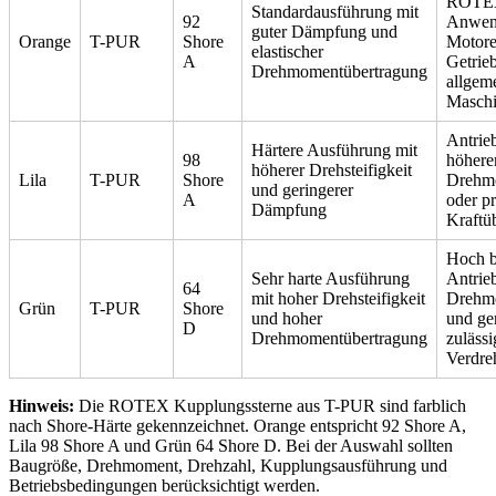
ROTE
Standardausführung mit
92
Anwen
guter Dämpfung und
Orange
T-PUR
Shore
Motore
elastischer
A
Getrie
Drehmomentübertragung
allgem
Masch
Antrie
Härtere Ausführung mit
98
höher
höherer Drehsteifigkeit
Lila
T-PUR
Shore
Drehm
und geringerer
A
oder pr
Dämpfung
Kraftü
Hoch b
Sehr harte Ausführung
Antrie
64
mit hoher Drehsteifigkeit
Drehm
Grün
T-PUR
Shore
und hoher
und ge
D
Drehmomentübertragung
zulässi
Verdre
Hinweis:
Die ROTEX Kupplungssterne aus T-PUR sind farblich
nach Shore-Härte gekennzeichnet. Orange entspricht 92 Shore A,
Lila 98 Shore A und Grün 64 Shore D. Bei der Auswahl sollten
Baugröße, Drehmoment, Drehzahl, Kupplungsausführung und
Betriebsbedingungen berücksichtigt werden.