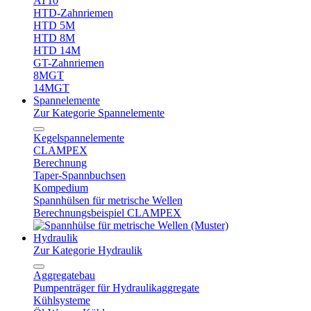
AT10
HTD-Zahnriemen
HTD 5M
HTD 8M
HTD 14M
GT-Zahnriemen
8MGT
14MGT
Spannelemente
Zur Kategorie Spannelemente
Kegelspannelemente
CLAMPEX
Berechnung
Taper-Spannbuchsen
Kompedium
Spannhülsen für metrische Wellen
Berechnungsbeispiel CLAMPEX
Hydraulik
Zur Kategorie Hydraulik
Aggregatebau
Pumpenträger für Hydraulikaggregate
Kühlsysteme