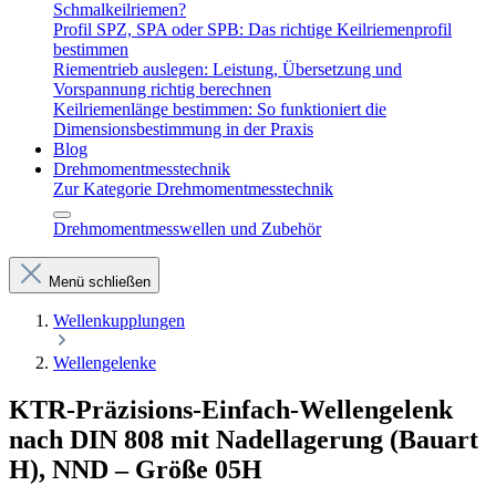
Schmalkeilriemen?
Profil SPZ, SPA oder SPB: Das richtige Keilriemenprofil
bestimmen
Riementrieb auslegen: Leistung, Übersetzung und
Vorspannung richtig berechnen
Keilriemenlänge bestimmen: So funktioniert die
Dimensionsbestimmung in der Praxis
Blog
Drehmomentmesstechnik
Zur Kategorie Drehmomentmesstechnik
Drehmomentmesswellen und Zubehör
Menü schließen
Wellenkupplungen
Wellengelenke
KTR-Präzisions-Einfach-Wellengelenk
nach DIN 808 mit Nadellagerung (Bauart
H), NND – Größe 05H