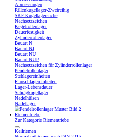
Abmessungen
Rillenkugellager-Zweireihig
SKF Kugellagersuche
Nachsetzzeichen
Kegelrollenlager
Dauerfestigkeit
Zylinderrollenlager
Bauart N
Bauart NJ
Bauart NU
Bauart NUP
Nachsetzzeichen für Zylinderrollenlager
Pendelrollenlager
Stehlagereinheiten
Flanschlagereinheiten
Lager-Lebensdauer
Schrägkugellager
Nadelhülsen
Nadellager
Riementriebe
Zur Kategorie Riementriebe
Keilriemen
Normalkeilriemen nach DIN 2215