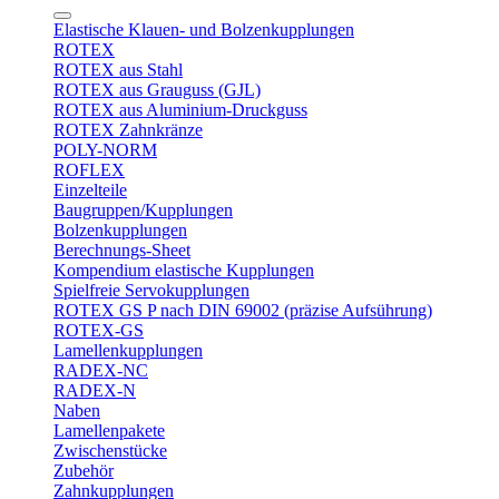
Elastische Klauen- und Bolzenkupplungen
ROTEX
ROTEX aus Stahl
ROTEX aus Grauguss (GJL)
ROTEX aus Aluminium-Druckguss
ROTEX Zahnkränze
POLY-NORM
ROFLEX
Einzelteile
Baugruppen/Kupplungen
Bolzenkupplungen
Berechnungs-Sheet
Kompendium elastische Kupplungen
Spielfreie Servokupplungen
ROTEX GS P nach DIN 69002 (präzise Aufsührung)
ROTEX-GS
Lamellenkupplungen
RADEX-NC
RADEX-N
Naben
Lamellenpakete
Zwischenstücke
Zubehör
Zahnkupplungen