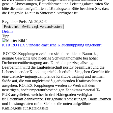
genaue Abmessungen, Bauteilformen und Leistungsdaten rufen Sie
bitte die unten aufgeführte auf.Katalogseite Bitte beachten Sie, dass
die Baugröße 14 nur in Sinterstahl verfügbar ist.
Regulärer Preis:
Ab
20,84 €
Preise inkl. MwSt. zzgl. Versandkosten
Details
Tipp
KTR ROTEX Standard elastische Klauenkupplung ungebohrt
ROTEX-Kupplungen zeichnen sich durch kleine Baumaße,
geringe Gewichte und niedrige Schwungmomente bei hoher
Drehmomentübertragung aus. Durch die präzise, allseitige
Bearbeitung wird die Laufeigenschaft positiv beeinflusst und die
Lebensdauer der Kupplung erheblich erhöht. Sie geben Gewähr für
eine drehschwingungsdämpfende Kraftübertragung und nehmen
Stöße auf, die von ungleichmäßig arbeitenden Kraftmaschinen
ausgehen. ROTEX-Kupplungen werden ab Werk mit dem
neuartigen, hochtemperaturbeständigen Zahnkranzmaterial T-
PUR ausgeliefert, welches in drei Härtegraden verfügbar
ist.Datenblatt Zahnkränze. Für genaue Abmessungen, Bauteilformen
und Leistungsdaten rufen Sie bitte die unten aufgeführte
Katalogseite auf.Katalogseite