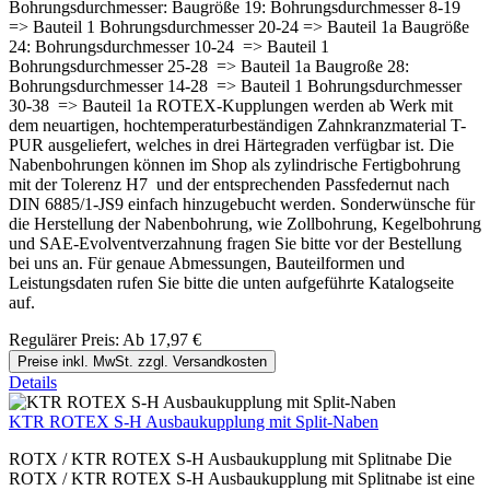
Bohrungsdurchmesser: Baugröße 19: Bohrungsdurchmesser 8-19
=> Bauteil 1 Bohrungsdurchmesser 20-24 => Bauteil 1a Baugröße
24: Bohrungsdurchmesser 10-24 => Bauteil 1
Bohrungsdurchmesser 25-28 => Bauteil 1a Baugroße 28:
Bohrungsdurchmesser 14-28 => Bauteil 1 Bohrungsdurchmesser
30-38 => Bauteil 1a ROTEX-Kupplungen werden ab Werk mit
dem neuartigen, hochtemperaturbeständigen Zahnkranzmaterial T-
PUR ausgeliefert, welches in drei Härtegraden verfügbar ist. Die
Nabenbohrungen können im Shop als zylindrische Fertigbohrung
mit der Tolerenz H7 und der entsprechenden Passfedernut nach
DIN 6885/1-JS9 einfach hinzugebucht werden. Sonderwünsche für
die Herstellung der Nabenbohrung, wie Zollbohrung, Kegelbohrung
und SAE-Evolventverzahnung fragen Sie bitte vor der Bestellung
bei uns an. Für genaue Abmessungen, Bauteilformen und
Leistungsdaten rufen Sie bitte die unten aufgeführte Katalogseite
auf.
Regulärer Preis:
Ab
17,97 €
Preise inkl. MwSt. zzgl. Versandkosten
Details
KTR ROTEX S-H Ausbaukupplung mit Split-Naben
ROTX / KTR ROTEX S-H Ausbaukupplung mit Splitnabe Die
ROTX / KTR ROTEX S-H Ausbaukupplung mit Splitnabe ist eine