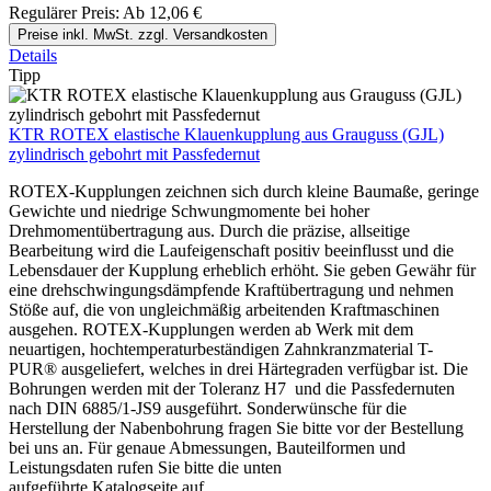
Regulärer Preis:
Ab
12,06 €
Preise inkl. MwSt. zzgl. Versandkosten
Details
Tipp
KTR ROTEX elastische Klauenkupplung aus Grauguss (GJL)
zylindrisch gebohrt mit Passfedernut
ROTEX-Kupplungen zeichnen sich durch kleine Baumaße, geringe
Gewichte und niedrige Schwungmomente bei hoher
Drehmomentübertragung aus. Durch die präzise, allseitige
Bearbeitung wird die Laufeigenschaft positiv beeinflusst und die
Lebensdauer der Kupplung erheblich erhöht. Sie geben Gewähr für
eine drehschwingungsdämpfende Kraftübertragung und nehmen
Stöße auf, die von ungleichmäßig arbeitenden Kraftmaschinen
ausgehen. ROTEX-Kupplungen werden ab Werk mit dem
neuartigen, hochtemperaturbeständigen Zahnkranzmaterial T-
PUR® ausgeliefert, welches in drei Härtegraden verfügbar ist. Die
Bohrungen werden mit der Toleranz H7 und die Passfedernuten
nach DIN 6885/1-JS9 ausgeführt. Sonderwünsche für die
Herstellung der Nabenbohrung fragen Sie bitte vor der Bestellung
bei uns an. Für genaue Abmessungen, Bauteilformen und
Leistungsdaten rufen Sie bitte die unten
aufgeführte Katalogseite auf.