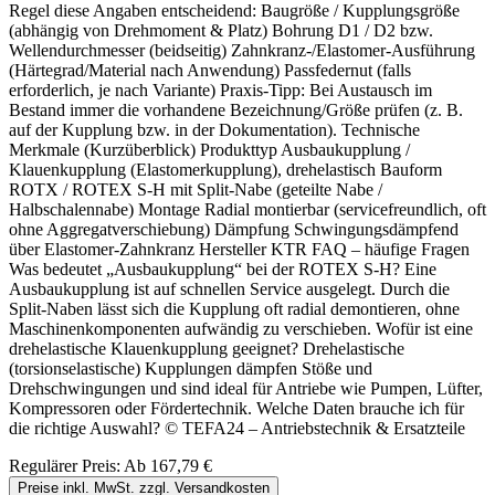
Regel diese Angaben entscheidend: Baugröße / Kupplungsgröße
(abhängig von Drehmoment & Platz) Bohrung D1 / D2 bzw.
Wellendurchmesser (beidseitig) Zahnkranz-/Elastomer-Ausführung
(Härtegrad/Material nach Anwendung) Passfedernut (falls
erforderlich, je nach Variante) Praxis-Tipp: Bei Austausch im
Bestand immer die vorhandene Bezeichnung/Größe prüfen (z. B.
auf der Kupplung bzw. in der Dokumentation). Technische
Merkmale (Kurzüberblick) Produkttyp Ausbaukupplung /
Klauenkupplung (Elastomerkupplung), drehelastisch Bauform
ROTX / ROTEX S-H mit Split-Nabe (geteilte Nabe /
Halbschalennabe) Montage Radial montierbar (servicefreundlich, oft
ohne Aggregatverschiebung) Dämpfung Schwingungsdämpfend
über Elastomer-Zahnkranz Hersteller KTR FAQ – häufige Fragen
Was bedeutet „Ausbaukupplung“ bei der ROTEX S-H? Eine
Ausbaukupplung ist auf schnellen Service ausgelegt. Durch die
Split-Naben lässt sich die Kupplung oft radial demontieren, ohne
Maschinenkomponenten aufwändig zu verschieben. Wofür ist eine
drehelastische Klauenkupplung geeignet? Drehelastische
(torsionselastische) Kupplungen dämpfen Stöße und
Drehschwingungen und sind ideal für Antriebe wie Pumpen, Lüfter,
Kompressoren oder Fördertechnik. Welche Daten brauche ich für
die richtige Auswahl? © TEFA24 – Antriebstechnik & Ersatzteile
Regulärer Preis:
Ab
167,79 €
Preise inkl. MwSt. zzgl. Versandkosten