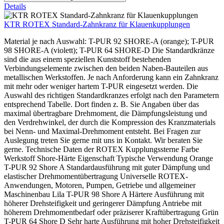
Details
KTR ROTEX Standard-Zahnkranz für Klauenkupplungen
Material je nach Auswahl: T-PUR 92 SHORE-A (orange); T-PUR
98 SHORE-A (violett); T-PUR 64 SHORE-D Die Standardkränze
sind die aus einem speziellen Kunststoff bestehenden
Verbindungselemente zwischen den beiden Naben-Bauteilen aus
metallischen Werkstoffen. Je nach Anforderung kann ein Zahnkranz
mit mehr oder weniger hartem T-PUR eingesetzt werden. Die
Auswahl des richtigen Standardkranzes erfolgt nach den Parametern
entsprechend Tabelle. Dort finden z. B. Sie Angaben über das
maximal übertragbare Drehmoment, die Dämpfungsleistung und
den Verdrehwinkel, der durch die Kompression des Kranzmaterials
bei Nenn- und Maximal-Drehmoment entsteht. Bei Fragen zur
Auslegung treten Sie gerne mit uns in Kontakt. Wir beraten Sie
gerne. Technische Daten der ROTEX Kupplungssterne Farbe
Werkstoff Shore-Härte Eigenschaft Typische Verwendung Orange
T-PUR 92 Shore A Standardausführung mit guter Dämpfung und
elastischer Drehmomentübertragung Universelle ROTEX-
Anwendungen, Motoren, Pumpen, Getriebe und allgemeiner
Maschinenbau Lila T-PUR 98 Shore A Härtere Ausführung mit
höherer Drehsteifigkeit und geringerer Dämpfung Antriebe mit
höherem Drehmomentbedarf oder präziserer Kraftübertragung Grün
T-PUR 64 Shore D Sehr harte Ausführung mit hoher Drehsteifigkeit