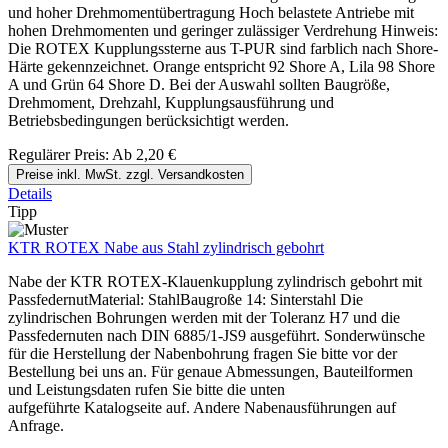
und hoher Drehmomentübertragung Hoch belastete Antriebe mit
hohen Drehmomenten und geringer zulässiger Verdrehung Hinweis:
Die ROTEX Kupplungssterne aus T-PUR sind farblich nach Shore-
Härte gekennzeichnet. Orange entspricht 92 Shore A, Lila 98 Shore
A und Grün 64 Shore D. Bei der Auswahl sollten Baugröße,
Drehmoment, Drehzahl, Kupplungsausführung und
Betriebsbedingungen berücksichtigt werden.
Regulärer Preis:
Ab
2,20 €
Preise inkl. MwSt. zzgl. Versandkosten
Details
Tipp
KTR ROTEX Nabe aus Stahl zylindrisch gebohrt
Nabe der KTR ROTEX-Klauenkupplung zylindrisch gebohrt mit
PassfedernutMaterial: StahlBaugroße 14: Sinterstahl Die
zylindrischen Bohrungen werden mit der Toleranz H7 und die
Passfedernuten nach DIN 6885/1-JS9 ausgeführt. Sonderwünsche
für die Herstellung der Nabenbohrung fragen Sie bitte vor der
Bestellung bei uns an. Für genaue Abmessungen, Bauteilformen
und Leistungsdaten rufen Sie bitte die unten
aufgeführte Katalogseite auf. Andere Nabenausführungen auf
Anfrage.