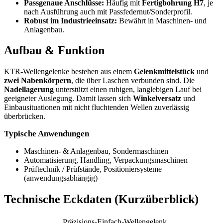
Passgenaue Anschlüsse:
Häufig mit
Fertigbohrung H7
, je
nach Ausführung auch mit Passfedernut/Sonderprofil.
Robust im Industrieeinsatz:
Bewährt in Maschinen- und
Anlagenbau.
Aufbau & Funktion
KTR-Wellengelenke bestehen aus einem
Gelenkmittelstück
und
zwei Nabenkörpern
, die über Laschen verbunden sind. Die
Nadellagerung
unterstützt einen ruhigen, langlebigen Lauf bei
geeigneter Auslegung. Damit lassen sich
Winkelversatz
und
Einbausituationen mit nicht fluchtenden Wellen zuverlässig
überbrücken.
Typische Anwendungen
Maschinen- & Anlagenbau, Sondermaschinen
Automatisierung, Handling, Verpackungsmaschinen
Prüftechnik / Prüfstände, Positioniersysteme
(anwendungsabhängig)
Technische Eckdaten (Kurzüberblick)
Präzisions-Einfach-Wellengelenk