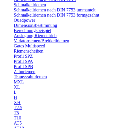
Schmalkeilriemen
Schmalkeilriemen nach DIN 7753 ummantelt
Schmalkeilriemen nach DIN 7753 formgezahnt
Quadpower
Dimensionsbestimmung
Berechnungsbeispiel
Auslegung Riementrieb
Variatorriemen/Breitkeilriemen
Gates Multispeed
Riemenscheiben
Profil SPZ
Profil SPA
Profil SPB
Zahnriemen
Trapezzahnriemen
MXL
XL
L
H
XH
T2.5
T5
T10
AT5