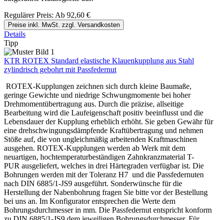
Regulärer Preis:
Ab
92,60 €
Preise inkl. MwSt. zzgl. Versandkosten
Details
Tipp
KTR ROTEX Standard elastische Klauenkupplung aus Stahl
zylindrisch gebohrt mit Passfedernut
ROTEX-Kupplungen zeichnen sich durch kleine Baumaße,
geringe Gewichte und niedrige Schwungmomente bei hoher
Drehmomentübertragung aus. Durch die präzise, allseitige
Bearbeitung wird die Laufeigenschaft positiv beeinflusst und die
Lebensdauer der Kupplung erheblich erhöht. Sie geben Gewähr für
eine drehschwingungsdämpfende Kraftübertragung und nehmen
Stöße auf, die von ungleichmäßig arbeitenden Kraftmaschinen
ausgehen. ROTEX-Kupplungen werden ab Werk mit dem
neuartigen, hochtemperaturbeständigen Zahnkranzmaterial T-
PUR ausgeliefert, welches in drei Härtegraden verfügbar ist. Die
Bohrungen werden mit der Toleranz H7 und die Passfedernuten
nach DIN 6885/1-JS9 ausgeführt. Sonderwünsche für die
Herstellung der Nabenbohrung fragen Sie bitte vor der Bestellung
bei uns an. Im Konfigurator entsprechen die Werte dem
Bohrungsdurchmesser in mm. Die Passfedernut entspricht konform
zu DIN 6885/1-JS9 dem jeweiligen Bohrungsdurchmesser. Für