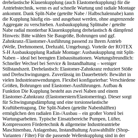
drehelastische Klauenkupplung (auch Elastomerkupplung) für die
Antriebstechnik, wenn es auf schnelle Wartung und radiale Montage
ankommt. Dank Split-Nabe (geteilte Nabe / Halbschalennabe) kann
die Kupplung häufig ein- und ausgebaut werden, ohne angrenzende
Aggregate zu verschieben. Ausbaukupplung Splitnabe / geteilte
Nabe radial montierbar Klauenkupplung drehelastisch & dämpfend
Hinweis: Bitte wählen Sie Baugröße, Bohrungen und ggf.
Zahnkranz-/Elastomer-Ausführung passend zu Ihrem Antrieb
(Welle, Drehmoment, Drehzahl, Umgebung). Vorteile der ROTEX
S-H Ausbaukupplung Radiale Montage: Ausbaukupplung mit Split-
Naben – ideal bei beengten Einbausituationen. Wartungsfreundlich:
Schneller Wechsel bei Service & Instandhaltung – weniger
Stillstandszeit. Drehelastisch: Elastomer-Zahnkranz reduziert Stöße
und Drehschwingungen. Zuverlässig im Dauerbetrieb: Bewährt in
vielen Industrieanwendungen. Flexibel konfigurierbar: Verschiedene
Größen, Bohrungen und Elastomer-Ausführungen. Aufbau &
Funktion Die Kupplung besteht aus zwei Naben und einem
Elastomer-Zahnkranz (Elastomerstern/Elastomerring). Dieser sorgt
für Schwingungsdämpfung und eine torsionselastische
Kraftübertragung. Die Split-Naben (geteilte Nabenhälften)
ermöglichen den radialen Ein-/Ausbau – ein großer Vorteil bei
Wartungsarbeiten. Typische Einsatzbereiche Pumpen, Lüfter,
Kompressoren Fördertechnik & allgemeine Industrieantriebe
Maschinenbau, Anlagenbau, Instandhaltung Auswahlhilfe (Shop-
Varianten / Filter) Für die passende Wellenkupplung sind in der