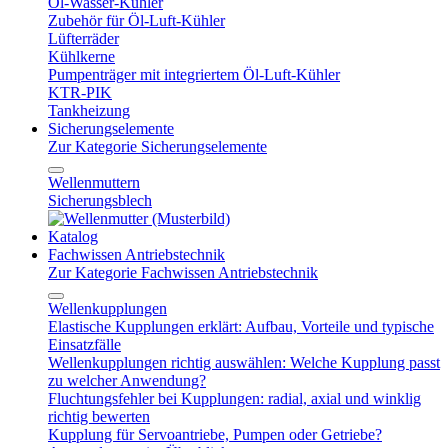
Öl-Wasser-Kühler
Zubehör für Öl-Luft-Kühler
Lüfterräder
Kühlkerne
Pumpenträger mit integriertem Öl-Luft-Kühler
KTR-PIK
Tankheizung
Sicherungselemente
Zur Kategorie Sicherungselemente
Wellenmuttern
Sicherungsblech
Katalog
Fachwissen Antriebstechnik
Zur Kategorie Fachwissen Antriebstechnik
Wellenkupplungen
Elastische Kupplungen erklärt: Aufbau, Vorteile und typische
Einsatzfälle
Wellenkupplungen richtig auswählen: Welche Kupplung passt
zu welcher Anwendung?
Fluchtungsfehler bei Kupplungen: radial, axial und winklig
richtig bewerten
Kupplung für Servoantriebe, Pumpen oder Getriebe?