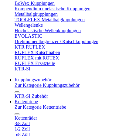
BoWex-Kupplungen
Kompendium unelastische Kupplungen
Metallbalgkupplungen
TOOLFLEX Metallbalgkupplungen
Wellengelenke
Hochelastische Wellenkupplungen
EVOLASTIC
Drehmomentbegrenzer / Rutschkupplungen
KTR RUFLEX
RUFLEX Rutschnaben
RUFLEX mit ROTEX
RUFLEX Ersatzteile
KTR-SI
Kupplungszubehör
Zur Kategorie Kupplungszubehör
KTR-SI Zubehör
Kettentriebe
Zur Kategorie Kettentriebe
Kettenräder
3/8 Zoll
1/2 Zoll
5/8 Zoll