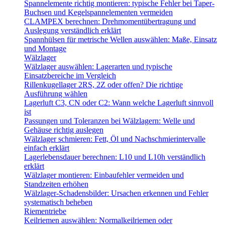
Spannelemente richtig montieren: typische Fehler bei Taper-
Buchsen und Kegelspannelementen vermeiden
CLAMPEX berechnen: Drehmomentübertragung und
Auslegung verständlich erklärt
Spannhülsen für metrische Wellen auswählen: Maße, Einsatz
und Montage
Wälzlager
Wälzlager auswählen: Lagerarten und typische
Einsatzbereiche im Vergleich
Rillenkugellager 2RS, 2Z oder offen? Die richtige
Ausführung wählen
Lagerluft C3, CN oder C2: Wann welche Lagerluft sinnvoll
ist
Passungen und Toleranzen bei Wälzlagern: Welle und
Gehäuse richtig auslegen
Wälzlager schmieren: Fett, Öl und Nachschmierintervalle
einfach erklärt
Lagerlebensdauer berechnen: L10 und L10h verständlich
erklärt
Wälzlager montieren: Einbaufehler vermeiden und
Standzeiten erhöhen
Wälzlager-Schadensbilder: Ursachen erkennen und Fehler
systematisch beheben
Riementriebe
Keilriemen auswählen: Normalkeilriemen oder