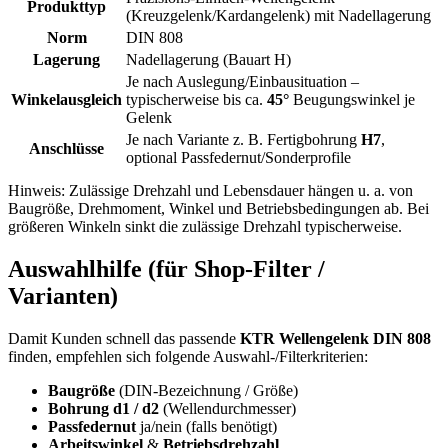
Produkttyp
(Kreuzgelenk/Kardangelenk) mit Nadellagerung
Norm
DIN 808
Lagerung
Nadellagerung (Bauart H)
Je nach Auslegung/Einbausituation –
Winkelausgleich
typischerweise bis ca.
45°
Beugungswinkel je
Gelenk
Je nach Variante z. B. Fertigbohrung
H7
,
Anschlüsse
optional Passfedernut/Sonderprofile
Hinweis: Zulässige Drehzahl und Lebensdauer hängen u. a. von
Baugröße, Drehmoment, Winkel und Betriebsbedingungen ab. Bei
größeren Winkeln sinkt die zulässige Drehzahl typischerweise.
Auswahlhilfe (für Shop-Filter /
Varianten)
Damit Kunden schnell das passende
KTR Wellengelenk DIN 808
finden, empfehlen sich folgende Auswahl-/Filterkriterien:
Baugröße
(DIN-Bezeichnung / Größe)
Bohrung d1 / d2
(Wellendurchmesser)
Passfedernut
ja/nein (falls benötigt)
Arbeitswinkel
&
Betriebsdrehzahl