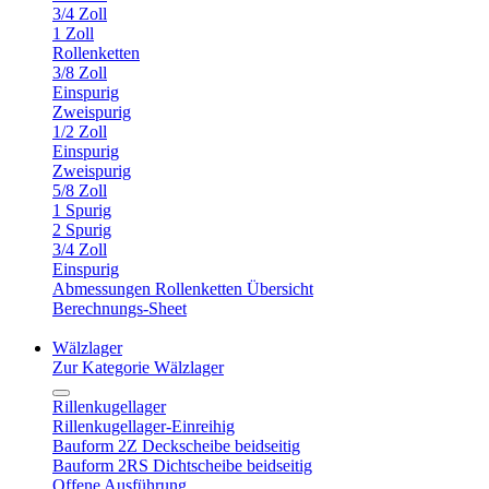
3/4 Zoll
1 Zoll
Rollenketten
3/8 Zoll
Einspurig
Zweispurig
1/2 Zoll
Einspurig
Zweispurig
5/8 Zoll
1 Spurig
2 Spurig
3/4 Zoll
Einspurig
Abmessungen Rollenketten Übersicht
Berechnungs-Sheet
Wälzlager
Zur Kategorie Wälzlager
Rillenkugellager
Rillenkugellager-Einreihig
Bauform 2Z Deckscheibe beidseitig
Bauform 2RS Dichtscheibe beidseitig
Offene Ausführung