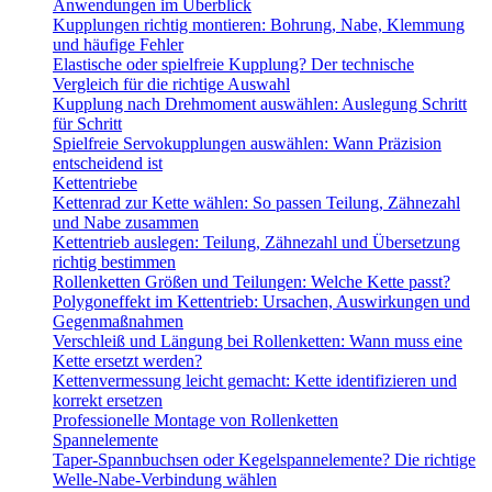
Anwendungen im Überblick
Kupplungen richtig montieren: Bohrung, Nabe, Klemmung
und häufige Fehler
Elastische oder spielfreie Kupplung? Der technische
Vergleich für die richtige Auswahl
Kupplung nach Drehmoment auswählen: Auslegung Schritt
für Schritt
Spielfreie Servokupplungen auswählen: Wann Präzision
entscheidend ist
Kettentriebe
Kettenrad zur Kette wählen: So passen Teilung, Zähnezahl
und Nabe zusammen
Kettentrieb auslegen: Teilung, Zähnezahl und Übersetzung
richtig bestimmen
Rollenketten Größen und Teilungen: Welche Kette passt?
Polygoneffekt im Kettentrieb: Ursachen, Auswirkungen und
Gegenmaßnahmen
Verschleiß und Längung bei Rollenketten: Wann muss eine
Kette ersetzt werden?
Kettenvermessung leicht gemacht: Kette identifizieren und
korrekt ersetzen
Professionelle Montage von Rollenketten
Spannelemente
Taper-Spannbuchsen oder Kegelspannelemente? Die richtige
Welle-Nabe-Verbindung wählen