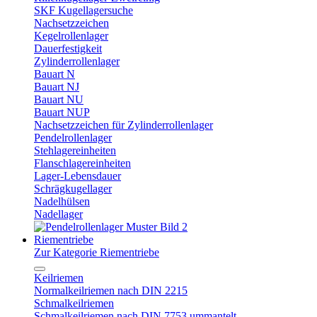
SKF Kugellagersuche
Nachsetzzeichen
Kegelrollenlager
Dauerfestigkeit
Zylinderrollenlager
Bauart N
Bauart NJ
Bauart NU
Bauart NUP
Nachsetzzeichen für Zylinderrollenlager
Pendelrollenlager
Stehlagereinheiten
Flanschlagereinheiten
Lager-Lebensdauer
Schrägkugellager
Nadelhülsen
Nadellager
Riementriebe
Zur Kategorie Riementriebe
Keilriemen
Normalkeilriemen nach DIN 2215
Schmalkeilriemen
Schmalkeilriemen nach DIN 7753 ummantelt