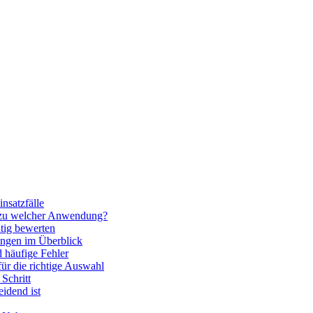
nsatzfälle
 zu welcher Anwendung?
htig bewerten
ngen im Überblick
 häufige Fehler
für die richtige Auswahl
Schritt
idend ist