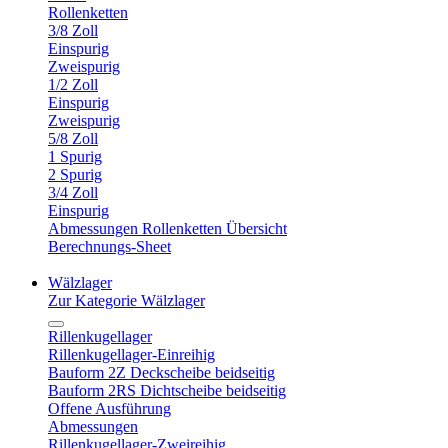
Rollenketten
3/8 Zoll
Einspurig
Zweispurig
1/2 Zoll
Einspurig
Zweispurig
5/8 Zoll
1 Spurig
2 Spurig
3/4 Zoll
Einspurig
Abmessungen Rollenketten Übersicht
Berechnungs-Sheet
Wälzlager
Zur Kategorie Wälzlager
Rillenkugellager
Rillenkugellager-Einreihig
Bauform 2Z Deckscheibe beidseitig
Bauform 2RS Dichtscheibe beidseitig
Offene Ausführung
Abmessungen
Rillenkugellager-Zweireihig