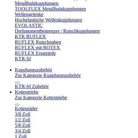
Metallbalgkupplungen
TOOLFLEX Metallbalgkupplungen
Wellengelenke
Hochelastische Wellenkupplungen
EVOLASTIC
Drehmomentbegrenzer / Rutschkupplungen
KTR RUFLEX
RUFLEX Rutschnaben
RUFLEX mit ROTEX
RUFLEX Ersatzteile
KTR-SI
Kupplungszubehör
Zur Kategorie Kupplungszubehör
KTR-SI Zubehör
Kettentriebe
Zur Kategorie Kettentriebe
Kettenräder
3/8 Zoll
1/2 Zoll
5/8 Zoll
3/4 Zoll
1 Zoll