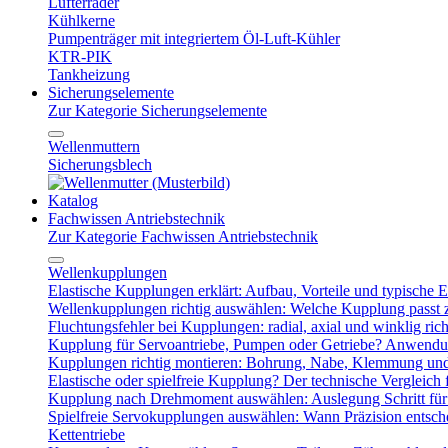
Lüfterräder
Kühlkerne
Pumpenträger mit integriertem Öl-Luft-Kühler
KTR-PIK
Tankheizung
Sicherungselemente
Zur Kategorie Sicherungselemente
Wellenmuttern
Sicherungsblech
Katalog
Fachwissen Antriebstechnik
Zur Kategorie Fachwissen Antriebstechnik
Wellenkupplungen
Elastische Kupplungen erklärt: Aufbau, Vorteile und typische Ei
Wellenkupplungen richtig auswählen: Welche Kupplung passt
Fluchtungsfehler bei Kupplungen: radial, axial und winklig ric
Kupplung für Servoantriebe, Pumpen oder Getriebe? Anwendu
Kupplungen richtig montieren: Bohrung, Nabe, Klemmung und
Elastische oder spielfreie Kupplung? Der technische Vergleich 
Kupplung nach Drehmoment auswählen: Auslegung Schritt für 
Spielfreie Servokupplungen auswählen: Wann Präzision entsche
Kettentriebe