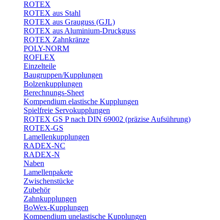
ROTEX
ROTEX aus Stahl
ROTEX aus Grauguss (GJL)
ROTEX aus Aluminium-Druckguss
ROTEX Zahnkränze
POLY-NORM
ROFLEX
Einzelteile
Baugruppen/Kupplungen
Bolzenkupplungen
Berechnungs-Sheet
Kompendium elastische Kupplungen
Spielfreie Servokupplungen
ROTEX GS P nach DIN 69002 (präzise Aufsührung)
ROTEX-GS
Lamellenkupplungen
RADEX-NC
RADEX-N
Naben
Lamellenpakete
Zwischenstücke
Zubehör
Zahnkupplungen
BoWex-Kupplungen
Kompendium unelastische Kupplungen