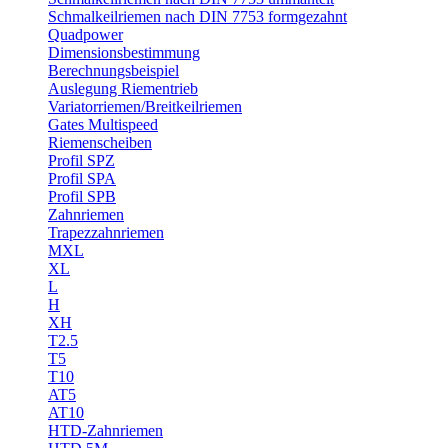
Schmalkeilriemen nach DIN 7753 formgezahnt
Quadpower
Dimensionsbestimmung
Berechnungsbeispiel
Auslegung Riementrieb
Variatorriemen/Breitkeilriemen
Gates Multispeed
Riemenscheiben
Profil SPZ
Profil SPA
Profil SPB
Zahnriemen
Trapezzahnriemen
MXL
XL
L
H
XH
T2.5
T5
T10
AT5
AT10
HTD-Zahnriemen