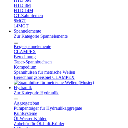
HTD 5M
HTD 8M
HTD 14M
GT-Zahnriemen
8MGT
14MGT
Spannelemente
Zur Kategorie Spannelemente
Kegelspannelemente
CLAMPEX
Berechnung
Taper-Spannbuchsen
Kompedium
Spannhülsen für metrische Wellen
Berechnungsbeispiel CLAMPEX
Hydraulik
Zur Kategorie Hydraulik
Aggregatebau
Pumpenträger für Hydraulikaggregate
Kühlsysteme
Öl-Wasser-Kühler
Zubehör für Öl-Luft-Kühler