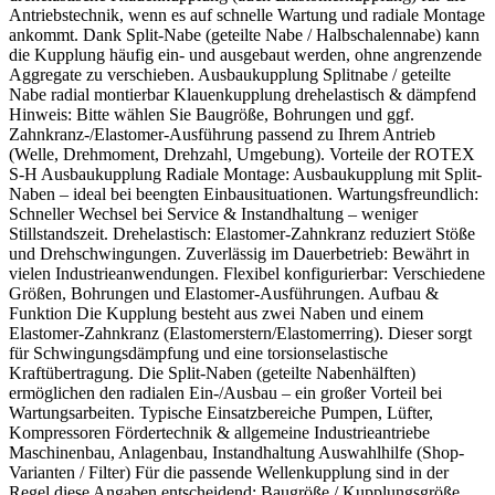
Antriebstechnik, wenn es auf schnelle Wartung und radiale Montage
ankommt. Dank Split-Nabe (geteilte Nabe / Halbschalennabe) kann
die Kupplung häufig ein- und ausgebaut werden, ohne angrenzende
Aggregate zu verschieben. Ausbaukupplung Splitnabe / geteilte
Nabe radial montierbar Klauenkupplung drehelastisch & dämpfend
Hinweis: Bitte wählen Sie Baugröße, Bohrungen und ggf.
Zahnkranz-/Elastomer-Ausführung passend zu Ihrem Antrieb
(Welle, Drehmoment, Drehzahl, Umgebung). Vorteile der ROTEX
S-H Ausbaukupplung Radiale Montage: Ausbaukupplung mit Split-
Naben – ideal bei beengten Einbausituationen. Wartungsfreundlich:
Schneller Wechsel bei Service & Instandhaltung – weniger
Stillstandszeit. Drehelastisch: Elastomer-Zahnkranz reduziert Stöße
und Drehschwingungen. Zuverlässig im Dauerbetrieb: Bewährt in
vielen Industrieanwendungen. Flexibel konfigurierbar: Verschiedene
Größen, Bohrungen und Elastomer-Ausführungen. Aufbau &
Funktion Die Kupplung besteht aus zwei Naben und einem
Elastomer-Zahnkranz (Elastomerstern/Elastomerring). Dieser sorgt
für Schwingungsdämpfung und eine torsionselastische
Kraftübertragung. Die Split-Naben (geteilte Nabenhälften)
ermöglichen den radialen Ein-/Ausbau – ein großer Vorteil bei
Wartungsarbeiten. Typische Einsatzbereiche Pumpen, Lüfter,
Kompressoren Fördertechnik & allgemeine Industrieantriebe
Maschinenbau, Anlagenbau, Instandhaltung Auswahlhilfe (Shop-
Varianten / Filter) Für die passende Wellenkupplung sind in der
Regel diese Angaben entscheidend: Baugröße / Kupplungsgröße