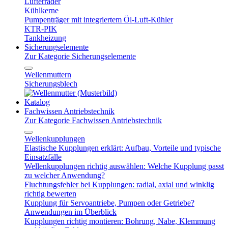
Lüfterräder
Kühlkerne
Pumpenträger mit integriertem Öl-Luft-Kühler
KTR-PIK
Tankheizung
Sicherungselemente
Zur Kategorie Sicherungselemente
Wellenmuttern
Sicherungsblech
Katalog
Fachwissen Antriebstechnik
Zur Kategorie Fachwissen Antriebstechnik
Wellenkupplungen
Elastische Kupplungen erklärt: Aufbau, Vorteile und typische
Einsatzfälle
Wellenkupplungen richtig auswählen: Welche Kupplung passt
zu welcher Anwendung?
Fluchtungsfehler bei Kupplungen: radial, axial und winklig
richtig bewerten
Kupplung für Servoantriebe, Pumpen oder Getriebe?
Anwendungen im Überblick
Kupplungen richtig montieren: Bohrung, Nabe, Klemmung