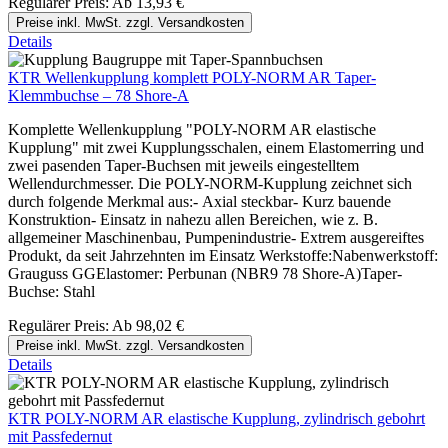
Regulärer Preis:
Ab
13,93 €
Preise inkl. MwSt. zzgl. Versandkosten
Details
KTR Wellenkupplung komplett POLY-NORM AR Taper-
Klemmbuchse – 78 Shore-A
Komplette Wellenkupplung "POLY-NORM AR elastische
Kupplung" mit zwei Kupplungsschalen, einem Elastomerring und
zwei pasenden Taper-Buchsen mit jeweils eingestelltem
Wellendurchmesser. Die POLY-NORM-Kupplung zeichnet sich
durch folgende Merkmal aus:- Axial steckbar- Kurz bauende
Konstruktion- Einsatz in nahezu allen Bereichen, wie z. B.
allgemeiner Maschinenbau, Pumpenindustrie- Extrem ausgereiftes
Produkt, da seit Jahrzehnten im Einsatz Werkstoffe:Nabenwerkstoff:
Grauguss GGElastomer: Perbunan (NBR9 78 Shore-A)Taper-
Buchse: Stahl
Regulärer Preis:
Ab
98,02 €
Preise inkl. MwSt. zzgl. Versandkosten
Details
KTR POLY-NORM AR elastische Kupplung, zylindrisch gebohrt
mit Passfedernut