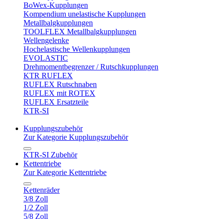
BoWex-Kupplungen
Kompendium unelastische Kupplungen
Metallbalgkupplungen
TOOLFLEX Metallbalgkupplungen
Wellengelenke
Hochelastische Wellenkupplungen
EVOLASTIC
Drehmomentbegrenzer / Rutschkupplungen
KTR RUFLEX
RUFLEX Rutschnaben
RUFLEX mit ROTEX
RUFLEX Ersatzteile
KTR-SI
Kupplungszubehör
Zur Kategorie Kupplungszubehör
KTR-SI Zubehör
Kettentriebe
Zur Kategorie Kettentriebe
Kettenräder
3/8 Zoll
1/2 Zoll
5/8 Zoll