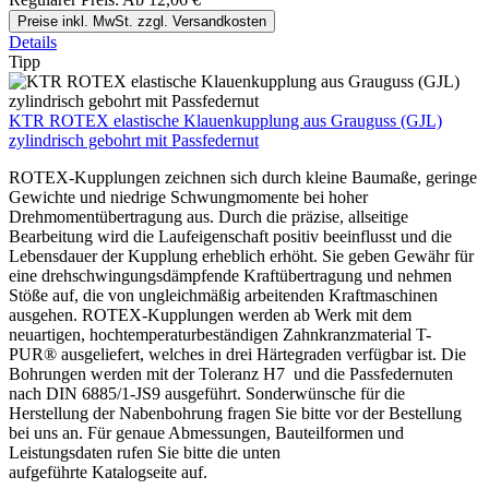
Preise inkl. MwSt. zzgl. Versandkosten
Details
Tipp
KTR ROTEX elastische Klauenkupplung aus Grauguss (GJL)
zylindrisch gebohrt mit Passfedernut
ROTEX-Kupplungen zeichnen sich durch kleine Baumaße, geringe
Gewichte und niedrige Schwungmomente bei hoher
Drehmomentübertragung aus. Durch die präzise, allseitige
Bearbeitung wird die Laufeigenschaft positiv beeinflusst und die
Lebensdauer der Kupplung erheblich erhöht. Sie geben Gewähr für
eine drehschwingungsdämpfende Kraftübertragung und nehmen
Stöße auf, die von ungleichmäßig arbeitenden Kraftmaschinen
ausgehen. ROTEX-Kupplungen werden ab Werk mit dem
neuartigen, hochtemperaturbeständigen Zahnkranzmaterial T-
PUR® ausgeliefert, welches in drei Härtegraden verfügbar ist. Die
Bohrungen werden mit der Toleranz H7 und die Passfedernuten
nach DIN 6885/1-JS9 ausgeführt. Sonderwünsche für die
Herstellung der Nabenbohrung fragen Sie bitte vor der Bestellung
bei uns an. Für genaue Abmessungen, Bauteilformen und
Leistungsdaten rufen Sie bitte die unten
aufgeführte Katalogseite auf.