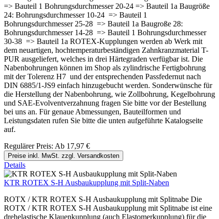
=> Bauteil 1 Bohrungsdurchmesser 20-24 => Bauteil 1a Baugröße
24: Bohrungsdurchmesser 10-24 => Bauteil 1
Bohrungsdurchmesser 25-28 => Bauteil 1a Baugroße 28:
Bohrungsdurchmesser 14-28 => Bauteil 1 Bohrungsdurchmesser
30-38 => Bauteil 1a ROTEX-Kupplungen werden ab Werk mit
dem neuartigen, hochtemperaturbeständigen Zahnkranzmaterial T-
PUR ausgeliefert, welches in drei Härtegraden verfügbar ist. Die
Nabenbohrungen können im Shop als zylindrische Fertigbohrung
mit der Tolerenz H7 und der entsprechenden Passfedernut nach
DIN 6885/1-JS9 einfach hinzugebucht werden. Sonderwünsche für
die Herstellung der Nabenbohrung, wie Zollbohrung, Kegelbohrung
und SAE-Evolventverzahnung fragen Sie bitte vor der Bestellung
bei uns an. Für genaue Abmessungen, Bauteilformen und
Leistungsdaten rufen Sie bitte die unten aufgeführte Katalogseite
auf.
Regulärer Preis:
Ab
17,97 €
Preise inkl. MwSt. zzgl. Versandkosten
Details
KTR ROTEX S-H Ausbaukupplung mit Split-Naben
ROTX / KTR ROTEX S-H Ausbaukupplung mit Splitnabe Die
ROTX / KTR ROTEX S-H Ausbaukupplung mit Splitnabe ist eine
drehelastische Klauenkupplung (auch Elastomerkupplung) für die