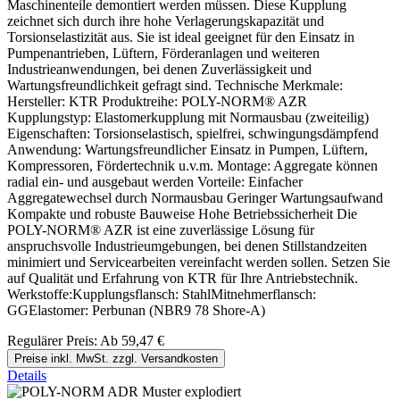
Maschinenteile demontiert werden müssen. Diese Kupplung
zeichnet sich durch ihre hohe Verlagerungskapazität und
Torsionselastizität aus. Sie ist ideal geeignet für den Einsatz in
Pumpenantrieben, Lüftern, Förderanlagen und weiteren
Industrieanwendungen, bei denen Zuverlässigkeit und
Wartungsfreundlichkeit gefragt sind. Technische Merkmale:
Hersteller: KTR Produktreihe: POLY-NORM® AZR
Kupplungstyp: Elastomerkupplung mit Normausbau (zweiteilig)
Eigenschaften: Torsionselastisch, spielfrei, schwingungsdämpfend
Anwendung: Wartungsfreundlicher Einsatz in Pumpen, Lüftern,
Kompressoren, Fördertechnik u.v.m. Montage: Aggregate können
radial ein- und ausgebaut werden Vorteile: Einfacher
Aggregatewechsel durch Normausbau Geringer Wartungsaufwand
Kompakte und robuste Bauweise Hohe Betriebssicherheit Die
POLY-NORM® AZR ist eine zuverlässige Lösung für
anspruchsvolle Industrieumgebungen, bei denen Stillstandzeiten
minimiert und Servicearbeiten vereinfacht werden sollen. Setzen Sie
auf Qualität und Erfahrung von KTR für Ihre Antriebstechnik.
Werkstoffe:Kupplungsflansch: StahlMitnehmerflansch:
GGElastomer: Perbunan (NBR9 78 Shore-A)
Regulärer Preis:
Ab
59,47 €
Preise inkl. MwSt. zzgl. Versandkosten
Details