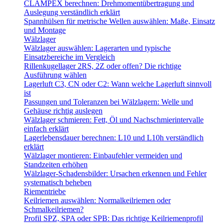
CLAMPEX berechnen: Drehmomentübertragung und
Auslegung verständlich erklärt
Spannhülsen für metrische Wellen auswählen: Maße, Einsatz
und Montage
Wälzlager
Wälzlager auswählen: Lagerarten und typische
Einsatzbereiche im Vergleich
Rillenkugellager 2RS, 2Z oder offen? Die richtige
Ausführung wählen
Lagerluft C3, CN oder C2: Wann welche Lagerluft sinnvoll
ist
Passungen und Toleranzen bei Wälzlagern: Welle und
Gehäuse richtig auslegen
Wälzlager schmieren: Fett, Öl und Nachschmierintervalle
einfach erklärt
Lagerlebensdauer berechnen: L10 und L10h verständlich
erklärt
Wälzlager montieren: Einbaufehler vermeiden und
Standzeiten erhöhen
Wälzlager-Schadensbilder: Ursachen erkennen und Fehler
systematisch beheben
Riementriebe
Keilriemen auswählen: Normalkeilriemen oder
Schmalkeilriemen?
Profil SPZ, SPA oder SPB: Das richtige Keilriemenprofil