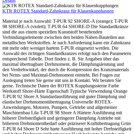
Details
KTR ROTEX Standard-Zahnkranz für Klauenkupplungen
Material je nach Auswahl: T-PUR 92 SHORE-A (orange); T-PUR
98 SHORE-A (violett); T-PUR 64 SHORE-D Die Standardkränze
sind die aus einem speziellen Kunststoff bestehenden
Verbindungselemente zwischen den beiden Naben-Bauteilen aus
metallischen Werkstoffen. Je nach Anforderung kann ein Zahnkranz
mit mehr oder weniger hartem T-PUR eingesetzt werden. Die
Auswahl des richtigen Standardkranzes erfolgt nach den Parametern
entsprechend Tabelle. Dort finden z. B. Sie Angaben über das
maximal übertragbare Drehmoment, die Dämpfungsleistung und
den Verdrehwinkel, der durch die Kompression des Kranzmaterials
bei Nenn- und Maximal-Drehmoment entsteht. Bei Fragen zur
Auslegung treten Sie gerne mit uns in Kontakt. Wir beraten Sie
gerne. Technische Daten der ROTEX Kupplungssterne Farbe
Werkstoff Shore-Härte Eigenschaft Typische Verwendung Orange
T-PUR 92 Shore A Standardausführung mit guter Dämpfung und
elastischer Drehmomentübertragung Universelle ROTEX-
Anwendungen, Motoren, Pumpen, Getriebe und allgemeiner
Maschinenbau Lila T-PUR 98 Shore A Härtere Ausführung mit
höherer Drehsteifigkeit und geringerer Dämpfung Antriebe mit
höherem Drehmomentbedarf oder präziserer Kraftübertragung Grün
T-PUR 64 Shore D Sehr harte Ausführung mit hoher Drehsteifigkeit