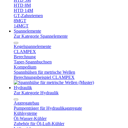
HTD 5M
HTD 8M
HTD 14M
GT-Zahnriemen
8MGT
14MGT
Spannelemente
Zur Kategorie Spannelemente
Kegelspannelemente
CLAMPEX
Berechnung
Taper-Spannbuchsen
Kompedium
Spannhülsen für metrische Wellen
Berechnungsbeispiel CLAMPEX
Hydraulik
Zur Kategorie Hydraulik
Aggregatebau
Pumpenträger für Hydraulikaggregate
Kühlsysteme
Öl-Wasser-Kühler
Zubehör für Öl-Luft-Kühler