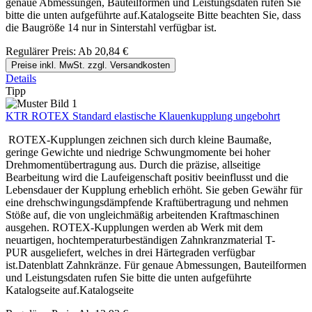
genaue Abmessungen, Bauteilformen und Leistungsdaten rufen Sie
bitte die unten aufgeführte auf.Katalogseite Bitte beachten Sie, dass
die Baugröße 14 nur in Sinterstahl verfügbar ist.
Regulärer Preis:
Ab
20,84 €
Preise inkl. MwSt. zzgl. Versandkosten
Details
Tipp
KTR ROTEX Standard elastische Klauenkupplung ungebohrt
ROTEX-Kupplungen zeichnen sich durch kleine Baumaße,
geringe Gewichte und niedrige Schwungmomente bei hoher
Drehmomentübertragung aus. Durch die präzise, allseitige
Bearbeitung wird die Laufeigenschaft positiv beeinflusst und die
Lebensdauer der Kupplung erheblich erhöht. Sie geben Gewähr für
eine drehschwingungsdämpfende Kraftübertragung und nehmen
Stöße auf, die von ungleichmäßig arbeitenden Kraftmaschinen
ausgehen. ROTEX-Kupplungen werden ab Werk mit dem
neuartigen, hochtemperaturbeständigen Zahnkranzmaterial T-
PUR ausgeliefert, welches in drei Härtegraden verfügbar
ist.Datenblatt Zahnkränze. Für genaue Abmessungen, Bauteilformen
und Leistungsdaten rufen Sie bitte die unten aufgeführte
Katalogseite auf.Katalogseite