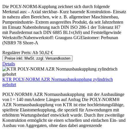
Die POLY-NORM-Kupplung zeichnet sich durch folgende
Merkmal aus: - Axial steckbar- Kurz bauende Konstruktion- Einsatz
in nahezu allen Bereichen, wie z. B. allgemeiner Maschinenbau,
Pumpenindustrie- Extrem ausgereiftes Produkt, da seit Jahrzehnten
im Einsatz Nabenbohrung nach DIN ISO 286-1 der Toleranz H7
mit Passfedernut nach DIN 6885 Bl.1v(Js9) und Feststellgewinde
Werkstoffe:Nabenwerkstoff: Grauguss GGElastomer: Perbunan
(NBR9 78 Shore-A
Regulärer Preis:
Ab
50,62 €
Preise inkl. MwSt. zzgl. Versandkosten
Details
KTR POLY-NORM AZR Normausbaukupplung zylindrisch
gebohrt
POLY-NORM® AZR Normausbaukupplung mit der Ausbaulänge
von l = 140 mmAndere Längen auf Anfrag Die POLY-NORM®
AZR Normausbaukupplung von KTR ist eine hochleistungsfähige,
spielfreie Elastomerkupplung, die speziell für Anwendungen mit
erhöhtem Wartungsbedarf entwickelt wurde. Durch ihre zweiteilige
Konstruktion ermöglicht sie einen schnellen und einfachen Ein- und
Ausbau von Aggregaten, ohne dass dabei angrenzende