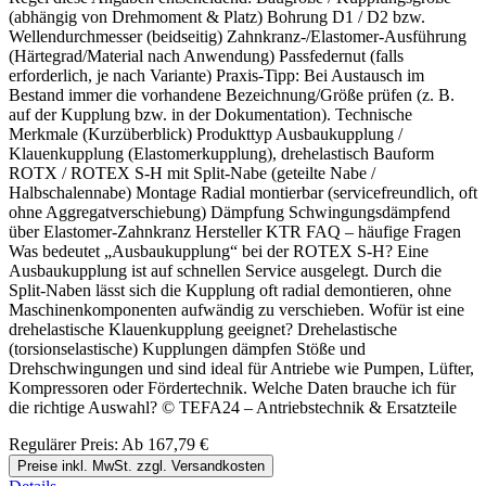
(abhängig von Drehmoment & Platz) Bohrung D1 / D2 bzw.
Wellendurchmesser (beidseitig) Zahnkranz-/Elastomer-Ausführung
(Härtegrad/Material nach Anwendung) Passfedernut (falls
erforderlich, je nach Variante) Praxis-Tipp: Bei Austausch im
Bestand immer die vorhandene Bezeichnung/Größe prüfen (z. B.
auf der Kupplung bzw. in der Dokumentation). Technische
Merkmale (Kurzüberblick) Produkttyp Ausbaukupplung /
Klauenkupplung (Elastomerkupplung), drehelastisch Bauform
ROTX / ROTEX S-H mit Split-Nabe (geteilte Nabe /
Halbschalennabe) Montage Radial montierbar (servicefreundlich, oft
ohne Aggregatverschiebung) Dämpfung Schwingungsdämpfend
über Elastomer-Zahnkranz Hersteller KTR FAQ – häufige Fragen
Was bedeutet „Ausbaukupplung“ bei der ROTEX S-H? Eine
Ausbaukupplung ist auf schnellen Service ausgelegt. Durch die
Split-Naben lässt sich die Kupplung oft radial demontieren, ohne
Maschinenkomponenten aufwändig zu verschieben. Wofür ist eine
drehelastische Klauenkupplung geeignet? Drehelastische
(torsionselastische) Kupplungen dämpfen Stöße und
Drehschwingungen und sind ideal für Antriebe wie Pumpen, Lüfter,
Kompressoren oder Fördertechnik. Welche Daten brauche ich für
die richtige Auswahl? © TEFA24 – Antriebstechnik & Ersatzteile
Regulärer Preis:
Ab
167,79 €
Preise inkl. MwSt. zzgl. Versandkosten