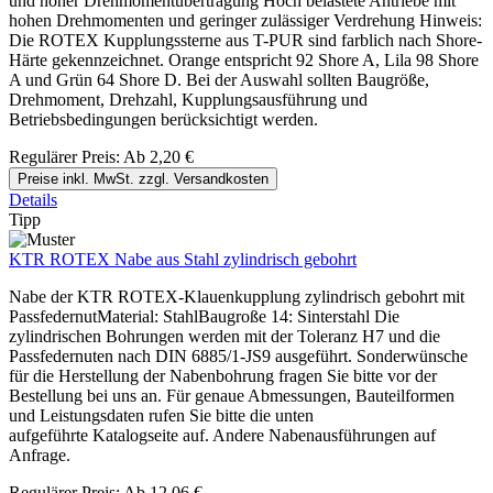
und hoher Drehmomentübertragung Hoch belastete Antriebe mit
hohen Drehmomenten und geringer zulässiger Verdrehung Hinweis:
Die ROTEX Kupplungssterne aus T-PUR sind farblich nach Shore-
Härte gekennzeichnet. Orange entspricht 92 Shore A, Lila 98 Shore
A und Grün 64 Shore D. Bei der Auswahl sollten Baugröße,
Drehmoment, Drehzahl, Kupplungsausführung und
Betriebsbedingungen berücksichtigt werden.
Regulärer Preis:
Ab
2,20 €
Preise inkl. MwSt. zzgl. Versandkosten
Details
Tipp
KTR ROTEX Nabe aus Stahl zylindrisch gebohrt
Nabe der KTR ROTEX-Klauenkupplung zylindrisch gebohrt mit
PassfedernutMaterial: StahlBaugroße 14: Sinterstahl Die
zylindrischen Bohrungen werden mit der Toleranz H7 und die
Passfedernuten nach DIN 6885/1-JS9 ausgeführt. Sonderwünsche
für die Herstellung der Nabenbohrung fragen Sie bitte vor der
Bestellung bei uns an. Für genaue Abmessungen, Bauteilformen
und Leistungsdaten rufen Sie bitte die unten
aufgeführte Katalogseite auf. Andere Nabenausführungen auf
Anfrage.
Regulärer Preis:
Ab
12,06 €