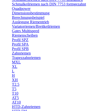
Schmalkeilriemen nach DIN 7753 formgezahnt
Quadpower
Dimensionsbestimmung
Berechnungsbeispiel
Auslegung Riementrieb
Variatorriemen/Breitkeilriemen
Gates Multispeed
Riemenscheiben
Profil SPZ
Profil SPA
Profil SPB
Zahnriemen
Trapezzahnriemen
MXL
XL
L
H
XH
T2.5
T5
T10
AT5
AT10
HTD-Zahnriemen