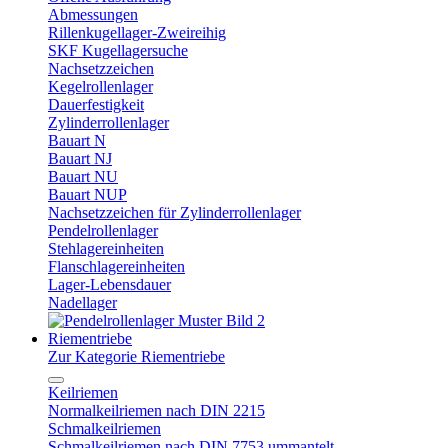
Abmessungen
Rillenkugellager-Zweireihig
SKF Kugellagersuche
Nachsetzzeichen
Kegelrollenlager
Dauerfestigkeit
Zylinderrollenlager
Bauart N
Bauart NJ
Bauart NU
Bauart NUP
Nachsetzzeichen für Zylinderrollenlager
Pendelrollenlager
Stehlagereinheiten
Flanschlagereinheiten
Lager-Lebensdauer
Nadellager
Riementriebe
Zur Kategorie Riementriebe
Keilriemen
Normalkeilriemen nach DIN 2215
Schmalkeilriemen
Schmalkeilriemen nach DIN 7753 ummantelt