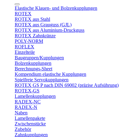
Elastische Klauen- und Bolzenkupplungen
ROTEX
ROTEX aus Stahl
ROTEX aus Grauguss (GJL)
ROTEX aus Aluminium-Druckguss
ROTEX Zahnkränze
POLY-NORM
ROFLEX
Einzelteile
Baugruppen/Kupplungen
Bolzenkupplungen
Berechnungs-Sheet
Kompendium elastische Kupplungen
Spielfreie Servokupplungen
ROTEX GS P nach DIN 69002 (präzise Aufsührung)
ROTEX-GS
Lamellenkupplungen
RADEX-NC
RADEX-N
Naben
Lamellenpakete
Zwischenstücke
Zubehör
Zahnkupplungen