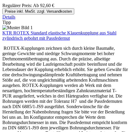
Regulärer Preis:
Ab
92,60 €
Preise inkl. MwSt. zzgl. Versandkosten
Details
Tipp
KTR ROTEX Standard elastische Klauenkupplung aus Stahl
zylindrisch gebohrt mit Passfedernut
ROTEX-Kupplungen zeichnen sich durch kleine Baumaße,
geringe Gewichte und niedrige Schwungmomente bei hoher
Drehmomentübertragung aus. Durch die präzise, allseitige
Bearbeitung wird die Laufeigenschaft positiv beeinflusst und die
Lebensdauer der Kupplung erheblich erhöht. Sie geben Gewähr für
eine drehschwingungsdämpfende Kraftübertragung und nehmen
Stöße auf, die von ungleichmäßig arbeitenden Kraftmaschinen
ausgehen. ROTEX-Kupplungen werden ab Werk mit dem
neuartigen, hochtemperaturbeständigen Zahnkranzmaterial T-
PUR ausgeliefert, welches in drei Härtegraden verfügbar ist. Die
Bohrungen werden mit der Toleranz H7 und die Passfedernuten
nach DIN 6885/1-JS9 ausgeführt. Sonderwünsche für die
Herstellung der Nabenbohrung fragen Sie bitte vor der Bestellung
bei uns an. Im Konfigurator entsprechen die Werte dem
Bohrungsdurchmesser in mm. Die Passfedernut entspricht konform
zu DIN 6885/1-JS9 dem jeweiligen Bohrungsdurchmesser. Für