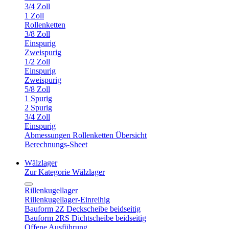
3/4 Zoll
1 Zoll
Rollenketten
3/8 Zoll
Einspurig
Zweispurig
1/2 Zoll
Einspurig
Zweispurig
5/8 Zoll
1 Spurig
2 Spurig
3/4 Zoll
Einspurig
Abmessungen Rollenketten Übersicht
Berechnungs-Sheet
Wälzlager
Zur Kategorie Wälzlager
Rillenkugellager
Rillenkugellager-Einreihig
Bauform 2Z Deckscheibe beidseitig
Bauform 2RS Dichtscheibe beidseitig
Offene Ausführung