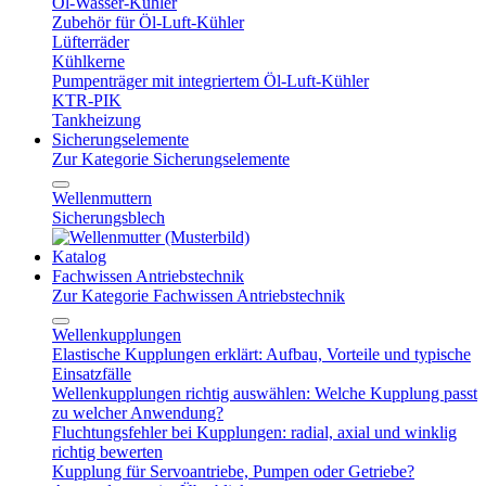
Öl-Wasser-Kühler
Zubehör für Öl-Luft-Kühler
Lüfterräder
Kühlkerne
Pumpenträger mit integriertem Öl-Luft-Kühler
KTR-PIK
Tankheizung
Sicherungselemente
Zur Kategorie Sicherungselemente
Wellenmuttern
Sicherungsblech
Katalog
Fachwissen Antriebstechnik
Zur Kategorie Fachwissen Antriebstechnik
Wellenkupplungen
Elastische Kupplungen erklärt: Aufbau, Vorteile und typische
Einsatzfälle
Wellenkupplungen richtig auswählen: Welche Kupplung passt
zu welcher Anwendung?
Fluchtungsfehler bei Kupplungen: radial, axial und winklig
richtig bewerten
Kupplung für Servoantriebe, Pumpen oder Getriebe?