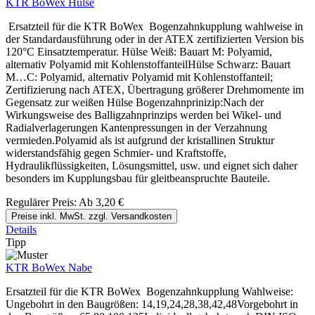
KTR BoWex Hülse
Ersatzteil für die KTR BoWex Bogenzahnkupplung wahlweise in
der Standardausführung oder in der ATEX zertifizierten Version bis
120°C Einsatztemperatur. Hülse Weiß: Bauart M: Polyamid,
alternativ Polyamid mit KohlenstoffanteilHülse Schwarz: Bauart
M…C: Polyamid, alternativ Polyamid mit Kohlenstoffanteil;
Zertifizierung nach ATEX, Übertragung größerer Drehmomente im
Gegensatz zur weißen Hülse Bogenzahnprinizip:Nach der
Wirkungsweise des Balligzahnprinzips werden bei Wikel- und
Radialverlagerungen Kantenpressungen in der Verzahnung
vermieden.Polyamid als ist aufgrund der kristallinen Struktur
widerstandsfähig gegen Schmier- und Kraftstoffe,
Hydraulikflüssigkeiten, Lösungsmittel, usw. und eignet sich daher
besonders im Kupplungsbau für gleitbeanspruchte Bauteile.
Regulärer Preis:
Ab
3,20 €
Preise inkl. MwSt. zzgl. Versandkosten
Details
Tipp
KTR BoWex Nabe
Ersatzteil für die KTR BoWex Bogenzahnkupplung Wahlweise:
Ungebohrt in den Baugrößen: 14,19,24,28,38,42,48Vorgebohrt in