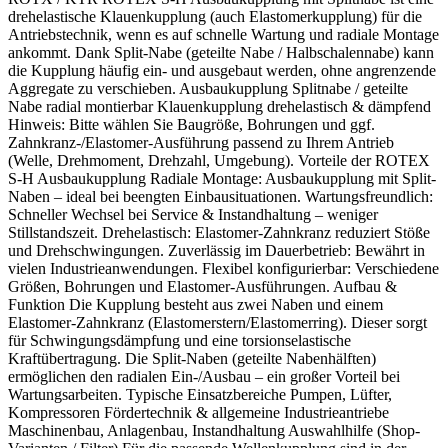
drehelastische Klauenkupplung (auch Elastomerkupplung) für die
Antriebstechnik, wenn es auf schnelle Wartung und radiale Montage
ankommt. Dank Split-Nabe (geteilte Nabe / Halbschalennabe) kann
die Kupplung häufig ein- und ausgebaut werden, ohne angrenzende
Aggregate zu verschieben. Ausbaukupplung Splitnabe / geteilte
Nabe radial montierbar Klauenkupplung drehelastisch & dämpfend
Hinweis: Bitte wählen Sie Baugröße, Bohrungen und ggf.
Zahnkranz-/Elastomer-Ausführung passend zu Ihrem Antrieb
(Welle, Drehmoment, Drehzahl, Umgebung). Vorteile der ROTEX
S-H Ausbaukupplung Radiale Montage: Ausbaukupplung mit Split-
Naben – ideal bei beengten Einbausituationen. Wartungsfreundlich:
Schneller Wechsel bei Service & Instandhaltung – weniger
Stillstandszeit. Drehelastisch: Elastomer-Zahnkranz reduziert Stöße
und Drehschwingungen. Zuverlässig im Dauerbetrieb: Bewährt in
vielen Industrieanwendungen. Flexibel konfigurierbar: Verschiedene
Größen, Bohrungen und Elastomer-Ausführungen. Aufbau &
Funktion Die Kupplung besteht aus zwei Naben und einem
Elastomer-Zahnkranz (Elastomerstern/Elastomerring). Dieser sorgt
für Schwingungsdämpfung und eine torsionselastische
Kraftübertragung. Die Split-Naben (geteilte Nabenhälften)
ermöglichen den radialen Ein-/Ausbau – ein großer Vorteil bei
Wartungsarbeiten. Typische Einsatzbereiche Pumpen, Lüfter,
Kompressoren Fördertechnik & allgemeine Industrieantriebe
Maschinenbau, Anlagenbau, Instandhaltung Auswahlhilfe (Shop-