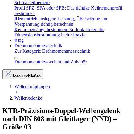
Schmalkeilriemen?
Profil SPZ, SPA oder SPB: Das richtige Keilriemenprofil
bestimmen
Riementrieb auslegen: Leistung, Übersetzung und
Vorspannung richtig berechnen
Keilriemenlänge bestimmen: So funktioniert die
Dimensionsbestimmung in der Praxis
Blog
Drehmomentmesstechnik
Zur Kategorie Drehmomentmesstechnik
Drehmomentmesswellen und Zubehör
Menü schließen
Wellenkupplungen
Wellengelenke
KTR-Präzisions-Doppel-Wellengelenk
nach DIN 808 mit Gleitlager (NND) –
Größe 03