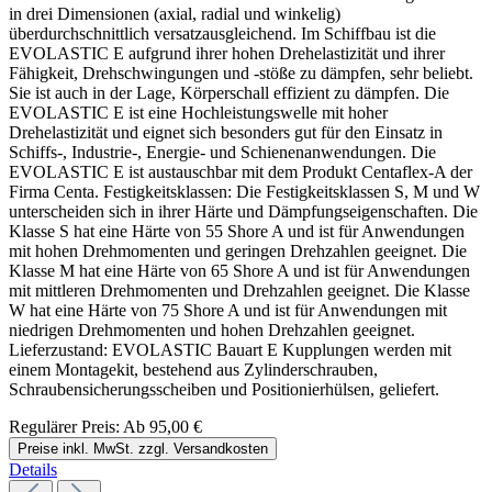
in drei Dimensionen (axial, radial und winkelig)
überdurchschnittlich versatzausgleichend. Im Schiffbau ist die
EVOLASTIC E aufgrund ihrer hohen Drehelastizität und ihrer
Fähigkeit, Drehschwingungen und -stöße zu dämpfen, sehr beliebt.
Sie ist auch in der Lage, Körperschall effizient zu dämpfen. Die
EVOLASTIC E ist eine Hochleistungswelle mit hoher
Drehelastizität und eignet sich besonders gut für den Einsatz in
Schiffs-, Industrie-, Energie- und Schienenanwendungen. Die
EVOLASTIC E ist austauschbar mit dem Produkt Centaflex-A der
Firma Centa. Festigkeitsklassen: Die Festigkeitsklassen S, M und W
unterscheiden sich in ihrer Härte und Dämpfungseigenschaften. Die
Klasse S hat eine Härte von 55 Shore A und ist für Anwendungen
mit hohen Drehmomenten und geringen Drehzahlen geeignet. Die
Klasse M hat eine Härte von 65 Shore A und ist für Anwendungen
mit mittleren Drehmomenten und Drehzahlen geeignet. Die Klasse
W hat eine Härte von 75 Shore A und ist für Anwendungen mit
niedrigen Drehmomenten und hohen Drehzahlen geeignet.
Lieferzustand: EVOLASTIC Bauart E Kupplungen werden mit
einem Montagekit, bestehend aus Zylinderschrauben,
Schraubensicherungsscheiben und Positionierhülsen, geliefert.
Regulärer Preis:
Ab
95,00 €
Preise inkl. MwSt. zzgl. Versandkosten
Details