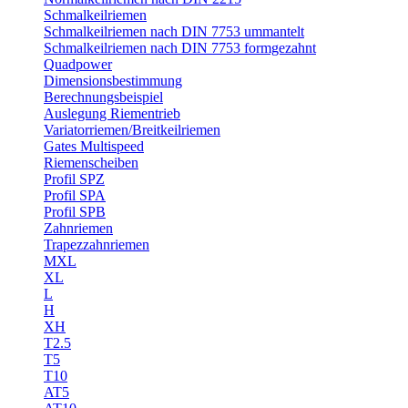
Schmalkeilriemen
Schmalkeilriemen nach DIN 7753 ummantelt
Schmalkeilriemen nach DIN 7753 formgezahnt
Quadpower
Dimensionsbestimmung
Berechnungsbeispiel
Auslegung Riementrieb
Variatorriemen/Breitkeilriemen
Gates Multispeed
Riemenscheiben
Profil SPZ
Profil SPA
Profil SPB
Zahnriemen
Trapezzahnriemen
MXL
XL
L
H
XH
T2.5
T5
T10
AT5