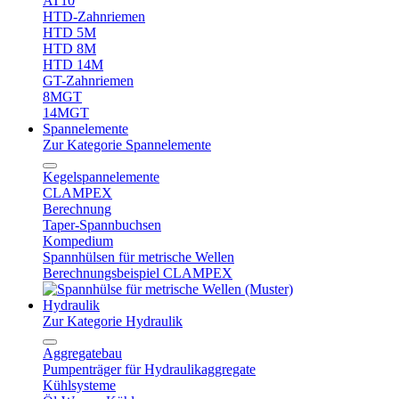
AT10
HTD-Zahnriemen
HTD 5M
HTD 8M
HTD 14M
GT-Zahnriemen
8MGT
14MGT
Spannelemente
Zur Kategorie Spannelemente
Kegelspannelemente
CLAMPEX
Berechnung
Taper-Spannbuchsen
Kompedium
Spannhülsen für metrische Wellen
Berechnungsbeispiel CLAMPEX
Hydraulik
Zur Kategorie Hydraulik
Aggregatebau
Pumpenträger für Hydraulikaggregate
Kühlsysteme