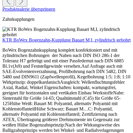
Produktgalerie überspringen
Zahnkupplungen
KTR BoWex Bogenzahn-Kupplung Bauart M,I, zylindrisch gebohrt
BoWex Bogenzahnkupplung komplett konfektioniert und mit
zylindrischen Bohrungen der Naben nach DIN ISO 286-1 der
Toleranz H7 gefertigt und mit einer Passfedernut nach DIN 6885
Bl.1v(Js9) und Feststellgewinde versehen.Auf Anfrage auch mit
SAE-Evolventenverzahnung, Profilbohrung nach DIN 5482, DIN
5480 und DIN9611 (Zapfwellenprofil), Kegelbohrung 1:5; 1:8; 1:10
Wirkprinzip: doppelkardanischAusgleich: Wellenfluchtungsfehler
Axial, Radial, Winkel Eigenschaften: kompakt, wartungsfrei,
geeignet für horizontalen und vertikalen Einbau WerkstoffeNabe:
Sinterstahl für Größe 14-65; Qualitätsstahl (C45) für Größe 65-
125Hülse Weiß: Bauart M: Polyamid, alternativ Polyamid mit
KohlenstoffanteilHülse Schwarz: Bauart M…C: Polyamid,
alternativ Polyamid mit Kohlenstoffanteil; Zertifizierung nach
ATEX, Übertragung größerer Drehmomente im Gegensatz zur
weißen Hülse Bogenzahnprinzip:Nach der Wirkungsweise des
Balligzahnprinzips werden bei Winkel- und Radialverlagerungen