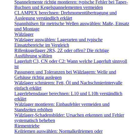
Spannelemente richtig montieren: typische Fehler bei Taper-
Buchsen und Kegelspannelementen vermeiden
CLAMPEX berechnen: Drehmomentübertragung und
Auslegung verständlich erklärt
Spannhülsen für metrische Wellen auswählen: Maße, Einsatz
und Montage
Wälzlager
Wälzlager auswählen: Lagerarten und typische
Einsatzbereiche im Vergleich
Rillenkugellager 2RS, 2Z oder offen? Die richtige
Ausführung wählen
Lagerluft C3, CN oder C2: Wann welche Lagerluft sinnvoll
ist
Passungen und Toleranzen bei Wälzlagern: Welle und
Gehäuse richtig auslegen
Wälzlager schmieren: Fett, Öl und Nachschmierintervalle
einfach erklärt
Lagerlebensdauer berechnen: L10 und L10h verständlich
erklärt
Wälzlager montieren: Einbaufehler vermeiden und
Standzeiten erhöhen
Wälzlager-Schadensbilder: Ursachen erkennen und Fehler
systematisch beheben
Riementriebe
Keilriemen auswählen: Normalkeilriemen oder