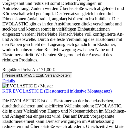
vorgespannt und reduziert somit Drehschwingungen im
Antriebsstrang. Zudem werden Überlaststöße weich abgefedert und
Körperschall wird gedämpft. Der Versatzausgleich in den drei
Dimensionen (axial, radial, angular) ist überdurchschnittlich. Die
EVOLASTIC gibt es in den Ausführungen direkt verschraubt und
steckbar und können somit in vielfältigen Einbausituationen
eingesetzt werden: Nabe/Nabe Flansch/Nabe voll konfigurierte An-
und Abtriebswelle. Durch die feste Verbindung des Elastomers mit
den Naben geschieht der Lageausgleich gänzlich im Elastomer,
wodurch nahezu keine Relativbewegung zwischen Nabe und
Elastomer auftritt. Wir beraten Sie gerne bei der Auswahl des
richtigen Produktes.
Regulärer Preis:
Ab
171,00 €
Preise inkl. MwSt. zzgl. Versandkosten
Details
KTR EVOLASTIC E (Elastomerteil inklusive Montagesatz)
Die EVOLASTIC E ist das Elastomer zu der hochelastischen,
durchdrehsicheren und spielfreien Wellenkupplung EVOLASTIC,
die in einer Vielzahl von Haupt- und Nebenantrieben im Maschinen-
und Anlagenbau eingesetzt wird. Das auf Druck vorgespannte
Elastomerelement kann Drehschwingungen im Antriebsstrang
reduzieren und Überlaststöße weich abfedern. Gleichzeitig wirkt sie