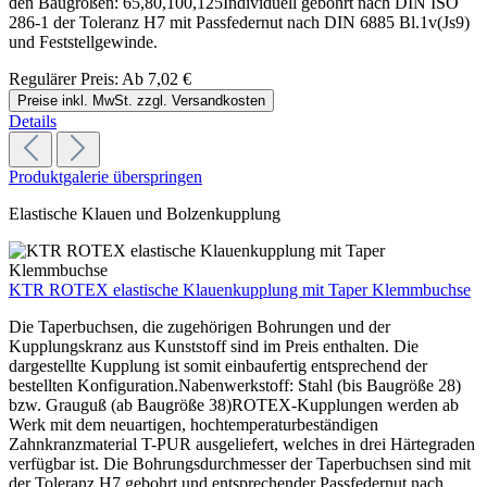
den Baugrößen: 65,80,100,125Individuell gebohrt nach DIN ISO
286-1 der Toleranz H7 mit Passfedernut nach DIN 6885 Bl.1v(Js9)
und Feststellgewinde.
Regulärer Preis:
Ab
7,02 €
Preise inkl. MwSt. zzgl. Versandkosten
Details
Produktgalerie überspringen
Elastische Klauen und Bolzenkupplung
KTR ROTEX elastische Klauenkupplung mit Taper Klemmbuchse
Die Taperbuchsen, die zugehörigen Bohrungen und der
Kupplungskranz aus Kunststoff sind im Preis enthalten. Die
dargestellte Kupplung ist somit einbaufertig entsprechend der
bestellten Konfiguration.Nabenwerkstoff: Stahl (bis Baugröße 28)
bzw. Grauguß (ab Baugröße 38)ROTEX-Kupplungen werden ab
Werk mit dem neuartigen, hochtemperaturbeständigen
Zahnkranzmaterial T-PUR ausgeliefert, welches in drei Härtegraden
verfügbar ist. Die Bohrungsdurchmesser der Taperbuchsen sind mit
der Toleranz H7 gebohrt und entsprechender Passfedernut nach