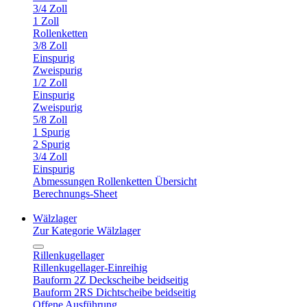
3/4 Zoll
1 Zoll
Rollenketten
3/8 Zoll
Einspurig
Zweispurig
1/2 Zoll
Einspurig
Zweispurig
5/8 Zoll
1 Spurig
2 Spurig
3/4 Zoll
Einspurig
Abmessungen Rollenketten Übersicht
Berechnungs-Sheet
Wälzlager
Zur Kategorie Wälzlager
Rillenkugellager
Rillenkugellager-Einreihig
Bauform 2Z Deckscheibe beidseitig
Bauform 2RS Dichtscheibe beidseitig
Offene Ausführung