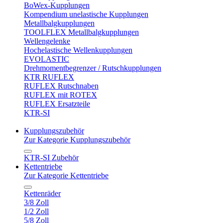
BoWex-Kupplungen
Kompendium unelastische Kupplungen
Metallbalgkupplungen
TOOLFLEX Metallbalgkupplungen
Wellengelenke
Hochelastische Wellenkupplungen
EVOLASTIC
Drehmomentbegrenzer / Rutschkupplungen
KTR RUFLEX
RUFLEX Rutschnaben
RUFLEX mit ROTEX
RUFLEX Ersatzteile
KTR-SI
Kupplungszubehör
Zur Kategorie Kupplungszubehör
KTR-SI Zubehör
Kettentriebe
Zur Kategorie Kettentriebe
Kettenräder
3/8 Zoll
1/2 Zoll
5/8 Zoll