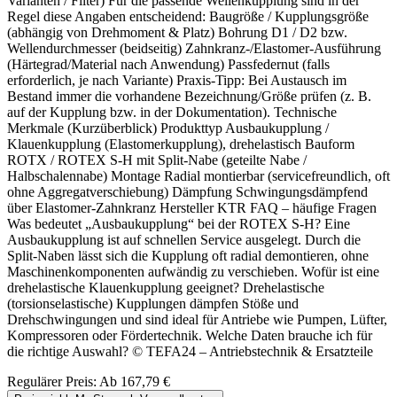
Varianten / Filter) Für die passende Wellenkupplung sind in der
Regel diese Angaben entscheidend: Baugröße / Kupplungsgröße
(abhängig von Drehmoment & Platz) Bohrung D1 / D2 bzw.
Wellendurchmesser (beidseitig) Zahnkranz-/Elastomer-Ausführung
(Härtegrad/Material nach Anwendung) Passfedernut (falls
erforderlich, je nach Variante) Praxis-Tipp: Bei Austausch im
Bestand immer die vorhandene Bezeichnung/Größe prüfen (z. B.
auf der Kupplung bzw. in der Dokumentation). Technische
Merkmale (Kurzüberblick) Produkttyp Ausbaukupplung /
Klauenkupplung (Elastomerkupplung), drehelastisch Bauform
ROTX / ROTEX S-H mit Split-Nabe (geteilte Nabe /
Halbschalennabe) Montage Radial montierbar (servicefreundlich, oft
ohne Aggregatverschiebung) Dämpfung Schwingungsdämpfend
über Elastomer-Zahnkranz Hersteller KTR FAQ – häufige Fragen
Was bedeutet „Ausbaukupplung“ bei der ROTEX S-H? Eine
Ausbaukupplung ist auf schnellen Service ausgelegt. Durch die
Split-Naben lässt sich die Kupplung oft radial demontieren, ohne
Maschinenkomponenten aufwändig zu verschieben. Wofür ist eine
drehelastische Klauenkupplung geeignet? Drehelastische
(torsionselastische) Kupplungen dämpfen Stöße und
Drehschwingungen und sind ideal für Antriebe wie Pumpen, Lüfter,
Kompressoren oder Fördertechnik. Welche Daten brauche ich für
die richtige Auswahl? © TEFA24 – Antriebstechnik & Ersatzteile
Regulärer Preis:
Ab
167,79 €