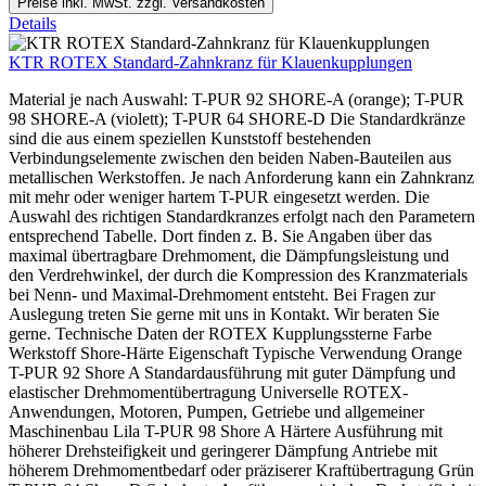
Preise inkl. MwSt. zzgl. Versandkosten
Details
KTR ROTEX Standard-Zahnkranz für Klauenkupplungen
Material je nach Auswahl: T-PUR 92 SHORE-A (orange); T-PUR
98 SHORE-A (violett); T-PUR 64 SHORE-D Die Standardkränze
sind die aus einem speziellen Kunststoff bestehenden
Verbindungselemente zwischen den beiden Naben-Bauteilen aus
metallischen Werkstoffen. Je nach Anforderung kann ein Zahnkranz
mit mehr oder weniger hartem T-PUR eingesetzt werden. Die
Auswahl des richtigen Standardkranzes erfolgt nach den Parametern
entsprechend Tabelle. Dort finden z. B. Sie Angaben über das
maximal übertragbare Drehmoment, die Dämpfungsleistung und
den Verdrehwinkel, der durch die Kompression des Kranzmaterials
bei Nenn- und Maximal-Drehmoment entsteht. Bei Fragen zur
Auslegung treten Sie gerne mit uns in Kontakt. Wir beraten Sie
gerne. Technische Daten der ROTEX Kupplungssterne Farbe
Werkstoff Shore-Härte Eigenschaft Typische Verwendung Orange
T-PUR 92 Shore A Standardausführung mit guter Dämpfung und
elastischer Drehmomentübertragung Universelle ROTEX-
Anwendungen, Motoren, Pumpen, Getriebe und allgemeiner
Maschinenbau Lila T-PUR 98 Shore A Härtere Ausführung mit
höherer Drehsteifigkeit und geringerer Dämpfung Antriebe mit
höherem Drehmomentbedarf oder präziserer Kraftübertragung Grün