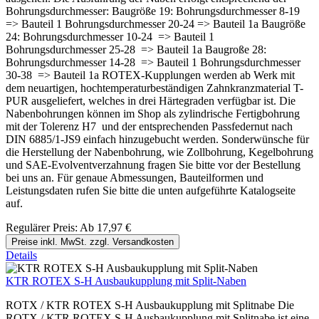
Bohrungsdurchmesser: Baugröße 19: Bohrungsdurchmesser 8-19
=> Bauteil 1 Bohrungsdurchmesser 20-24 => Bauteil 1a Baugröße
24: Bohrungsdurchmesser 10-24 => Bauteil 1
Bohrungsdurchmesser 25-28 => Bauteil 1a Baugroße 28:
Bohrungsdurchmesser 14-28 => Bauteil 1 Bohrungsdurchmesser
30-38 => Bauteil 1a ROTEX-Kupplungen werden ab Werk mit
dem neuartigen, hochtemperaturbeständigen Zahnkranzmaterial T-
PUR ausgeliefert, welches in drei Härtegraden verfügbar ist. Die
Nabenbohrungen können im Shop als zylindrische Fertigbohrung
mit der Tolerenz H7 und der entsprechenden Passfedernut nach
DIN 6885/1-JS9 einfach hinzugebucht werden. Sonderwünsche für
die Herstellung der Nabenbohrung, wie Zollbohrung, Kegelbohrung
und SAE-Evolventverzahnung fragen Sie bitte vor der Bestellung
bei uns an. Für genaue Abmessungen, Bauteilformen und
Leistungsdaten rufen Sie bitte die unten aufgeführte Katalogseite
auf.
Regulärer Preis:
Ab
17,97 €
Preise inkl. MwSt. zzgl. Versandkosten
Details
KTR ROTEX S-H Ausbaukupplung mit Split-Naben
ROTX / KTR ROTEX S-H Ausbaukupplung mit Splitnabe Die
ROTX / KTR ROTEX S-H Ausbaukupplung mit Splitnabe ist eine