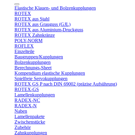
Elastische Klauen- und Bolzenkupplungen
ROTEX
ROTEX aus Stahl
ROTEX aus Grauguss (GJL)
ROTEX aus Aluminium-Druckguss
ROTEX Zahnkränze
POLY-NORM
ROFLEX
Einzelteile
Baugruppen/Kupplungen
Bolzenkupplungen
Berechnungs-Sheet
Kompendium elastische Kupplungen
Spielfreie Servokupplungen
ROTEX GS P nach DIN 69002 (präzise Aufsührung)
ROTEX-GS
Lamellenkupplungen
RADEX-NC
RADEX-N
Naben
Lamellenpakete
Zwischenstücke
Zubehör
Zahnkupplungen