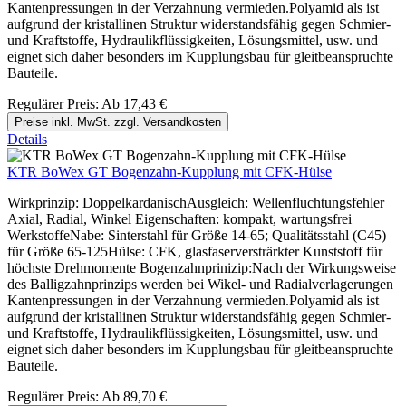
Kantenpressungen in der Verzahnung vermieden.Polyamid als ist
aufgrund der kristallinen Struktur widerstandsfähig gegen Schmier-
und Kraftstoffe, Hydraulikflüssigkeiten, Lösungsmittel, usw. und
eignet sich daher besonders im Kupplungsbau für gleitbeanspruchte
Bauteile.
Regulärer Preis:
Ab
17,43 €
Preise inkl. MwSt. zzgl. Versandkosten
Details
KTR BoWex GT Bogenzahn-Kupplung mit CFK-Hülse
Wirkprinzip: DoppelkardanischAusgleich: Wellenfluchtungsfehler
Axial, Radial, Winkel Eigenschaften: kompakt, wartungsfrei
WerkstoffeNabe: Sinterstahl für Größe 14-65; Qualitätsstahl (C45)
für Größe 65-125Hülse: CFK, glasfaserversträrkter Kunststoff für
höchste Drehmomente Bogenzahnprinizip:Nach der Wirkungsweise
des Balligzahnprinzips werden bei Wikel- und Radialverlagerungen
Kantenpressungen in der Verzahnung vermieden.Polyamid als ist
aufgrund der kristallinen Struktur widerstandsfähig gegen Schmier-
und Kraftstoffe, Hydraulikflüssigkeiten, Lösungsmittel, usw. und
eignet sich daher besonders im Kupplungsbau für gleitbeanspruchte
Bauteile.
Regulärer Preis:
Ab
89,70 €