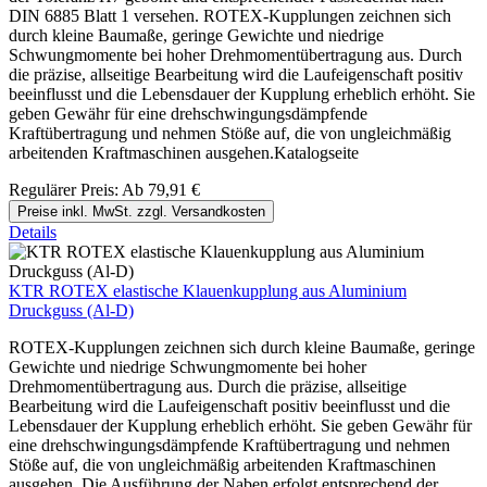
DIN 6885 Blatt 1 versehen. ROTEX-Kupplungen zeichnen sich
durch kleine Baumaße, geringe Gewichte und niedrige
Schwungmomente bei hoher Drehmomentübertragung aus. Durch
die präzise, allseitige Bearbeitung wird die Laufeigenschaft positiv
beeinflusst und die Lebensdauer der Kupplung erheblich erhöht. Sie
geben Gewähr für eine drehschwingungsdämpfende
Kraftübertragung und nehmen Stöße auf, die von ungleichmäßig
arbeitenden Kraftmaschinen ausgehen.Katalogseite
Regulärer Preis:
Ab
79,91 €
Preise inkl. MwSt. zzgl. Versandkosten
Details
KTR ROTEX elastische Klauenkupplung aus Aluminium
Druckguss (Al-D)
ROTEX-Kupplungen zeichnen sich durch kleine Baumaße, geringe
Gewichte und niedrige Schwungmomente bei hoher
Drehmomentübertragung aus. Durch die präzise, allseitige
Bearbeitung wird die Laufeigenschaft positiv beeinflusst und die
Lebensdauer der Kupplung erheblich erhöht. Sie geben Gewähr für
eine drehschwingungsdämpfende Kraftübertragung und nehmen
Stöße auf, die von ungleichmäßig arbeitenden Kraftmaschinen
ausgehen. Die Ausführung der Naben erfolgt entsprechend der