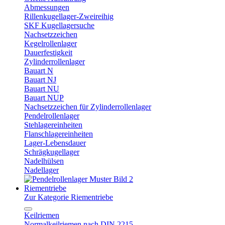
Abmessungen
Rillenkugellager-Zweireihig
SKF Kugellagersuche
Nachsetzzeichen
Kegelrollenlager
Dauerfestigkeit
Zylinderrollenlager
Bauart N
Bauart NJ
Bauart NU
Bauart NUP
Nachsetzzeichen für Zylinderrollenlager
Pendelrollenlager
Stehlagereinheiten
Flanschlagereinheiten
Lager-Lebensdauer
Schrägkugellager
Nadelhülsen
Nadellager
Riementriebe
Zur Kategorie Riementriebe
Keilriemen
Normalkeilriemen nach DIN 2215