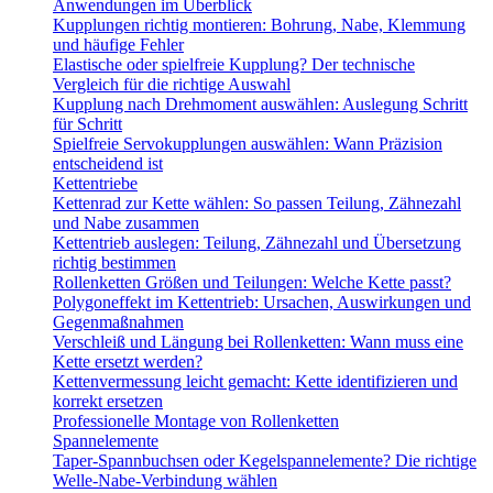
Anwendungen im Überblick
Kupplungen richtig montieren: Bohrung, Nabe, Klemmung
und häufige Fehler
Elastische oder spielfreie Kupplung? Der technische
Vergleich für die richtige Auswahl
Kupplung nach Drehmoment auswählen: Auslegung Schritt
für Schritt
Spielfreie Servokupplungen auswählen: Wann Präzision
entscheidend ist
Kettentriebe
Kettenrad zur Kette wählen: So passen Teilung, Zähnezahl
und Nabe zusammen
Kettentrieb auslegen: Teilung, Zähnezahl und Übersetzung
richtig bestimmen
Rollenketten Größen und Teilungen: Welche Kette passt?
Polygoneffekt im Kettentrieb: Ursachen, Auswirkungen und
Gegenmaßnahmen
Verschleiß und Längung bei Rollenketten: Wann muss eine
Kette ersetzt werden?
Kettenvermessung leicht gemacht: Kette identifizieren und
korrekt ersetzen
Professionelle Montage von Rollenketten
Spannelemente
Taper-Spannbuchsen oder Kegelspannelemente? Die richtige
Welle-Nabe-Verbindung wählen