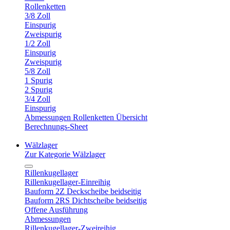
Rollenketten
3/8 Zoll
Einspurig
Zweispurig
1/2 Zoll
Einspurig
Zweispurig
5/8 Zoll
1 Spurig
2 Spurig
3/4 Zoll
Einspurig
Abmessungen Rollenketten Übersicht
Berechnungs-Sheet
Wälzlager
Zur Kategorie Wälzlager
Rillenkugellager
Rillenkugellager-Einreihig
Bauform 2Z Deckscheibe beidseitig
Bauform 2RS Dichtscheibe beidseitig
Offene Ausführung
Abmessungen
Rillenkugellager-Zweireihig