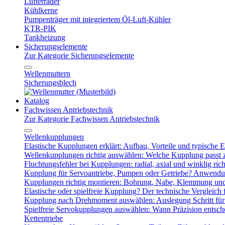
Lüfterräder
Kühlkerne
Pumpenträger mit integriertem Öl-Luft-Kühler
KTR-PIK
Tankheizung
Sicherungselemente
Zur Kategorie Sicherungselemente
Wellenmuttern
Sicherungsblech
Katalog
Fachwissen Antriebstechnik
Zur Kategorie Fachwissen Antriebstechnik
Wellenkupplungen
Elastische Kupplungen erklärt: Aufbau, Vorteile und typische Ei
Wellenkupplungen richtig auswählen: Welche Kupplung passt
Fluchtungsfehler bei Kupplungen: radial, axial und winklig ric
Kupplung für Servoantriebe, Pumpen oder Getriebe? Anwendu
Kupplungen richtig montieren: Bohrung, Nabe, Klemmung und
Elastische oder spielfreie Kupplung? Der technische Vergleich 
Kupplung nach Drehmoment auswählen: Auslegung Schritt für 
Spielfreie Servokupplungen auswählen: Wann Präzision entsche
Kettentriebe