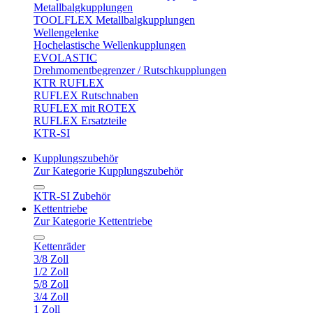
Metallbalgkupplungen
TOOLFLEX Metallbalgkupplungen
Wellengelenke
Hochelastische Wellenkupplungen
EVOLASTIC
Drehmomentbegrenzer / Rutschkupplungen
KTR RUFLEX
RUFLEX Rutschnaben
RUFLEX mit ROTEX
RUFLEX Ersatzteile
KTR-SI
Kupplungszubehör
Zur Kategorie Kupplungszubehör
KTR-SI Zubehör
Kettentriebe
Zur Kategorie Kettentriebe
Kettenräder
3/8 Zoll
1/2 Zoll
5/8 Zoll
3/4 Zoll
1 Zoll