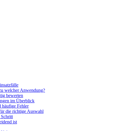
nsatzfälle
 zu welcher Anwendung?
htig bewerten
ngen im Überblick
 häufige Fehler
für die richtige Auswahl
Schritt
idend ist