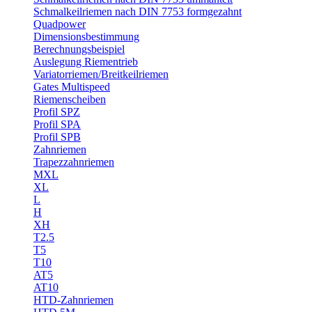
Schmalkeilriemen nach DIN 7753 formgezahnt
Quadpower
Dimensionsbestimmung
Berechnungsbeispiel
Auslegung Riementrieb
Variatorriemen/Breitkeilriemen
Gates Multispeed
Riemenscheiben
Profil SPZ
Profil SPA
Profil SPB
Zahnriemen
Trapezzahnriemen
MXL
XL
L
H
XH
T2.5
T5
T10
AT5
AT10
HTD-Zahnriemen