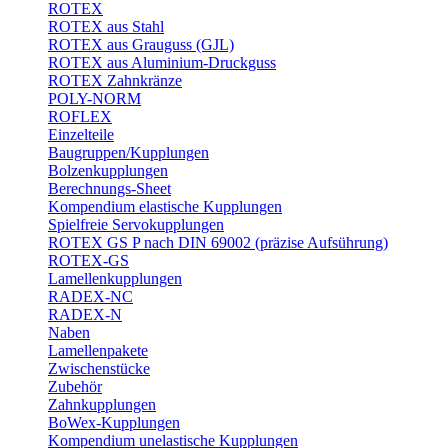
ROTEX
ROTEX aus Stahl
ROTEX aus Grauguss (GJL)
ROTEX aus Aluminium-Druckguss
ROTEX Zahnkränze
POLY-NORM
ROFLEX
Einzelteile
Baugruppen/Kupplungen
Bolzenkupplungen
Berechnungs-Sheet
Kompendium elastische Kupplungen
Spielfreie Servokupplungen
ROTEX GS P nach DIN 69002 (präzise Aufsührung)
ROTEX-GS
Lamellenkupplungen
RADEX-NC
RADEX-N
Naben
Lamellenpakete
Zwischenstücke
Zubehör
Zahnkupplungen
BoWex-Kupplungen
Kompendium unelastische Kupplungen