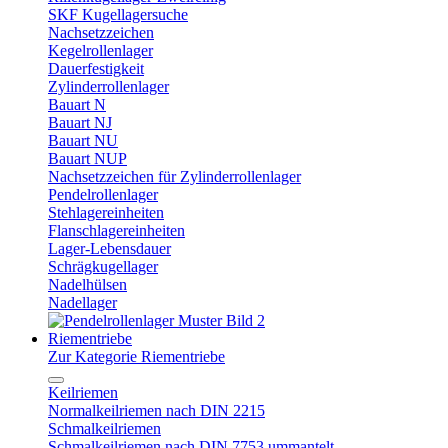
SKF Kugellagersuche
Nachsetzzeichen
Kegelrollenlager
Dauerfestigkeit
Zylinderrollenlager
Bauart N
Bauart NJ
Bauart NU
Bauart NUP
Nachsetzzeichen für Zylinderrollenlager
Pendelrollenlager
Stehlagereinheiten
Flanschlagereinheiten
Lager-Lebensdauer
Schrägkugellager
Nadelhülsen
Nadellager
Riementriebe
Zur Kategorie Riementriebe
Keilriemen
Normalkeilriemen nach DIN 2215
Schmalkeilriemen
Schmalkeilriemen nach DIN 7753 ummantelt