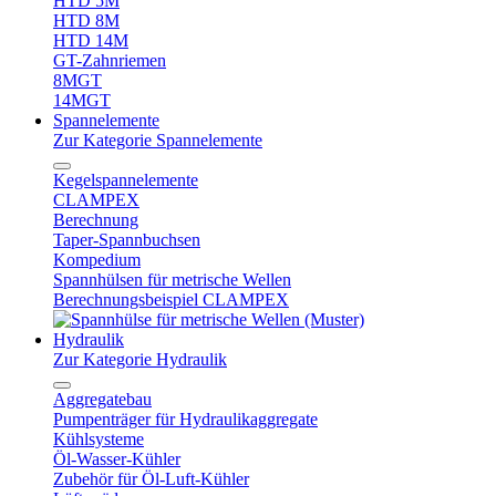
HTD 5M
HTD 8M
HTD 14M
GT-Zahnriemen
8MGT
14MGT
Spannelemente
Zur Kategorie Spannelemente
Kegelspannelemente
CLAMPEX
Berechnung
Taper-Spannbuchsen
Kompedium
Spannhülsen für metrische Wellen
Berechnungsbeispiel CLAMPEX
Hydraulik
Zur Kategorie Hydraulik
Aggregatebau
Pumpenträger für Hydraulikaggregate
Kühlsysteme
Öl-Wasser-Kühler
Zubehör für Öl-Luft-Kühler