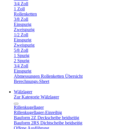
3/4 Zoll
1 Zoll
Rollenketten
3/8 Zoll
Einspurig
Zweispurig
1/2 Zoll
Einspurig
Zweispurig
5/8 Zoll
1 Spurig
2 Spurig
3/4 Zoll
Einspurig
Abmessungen Rollenketten Übersicht
Berechnungs-Sheet
Wälzlager
Zur Kategorie Wälzlager
Rillenkugellager
Rillenkugellager-Einreihig
Bauform 2Z Deckscheibe beidseitig
Bauform 2RS Dichtscheibe beidseitig
Offene Ausführung