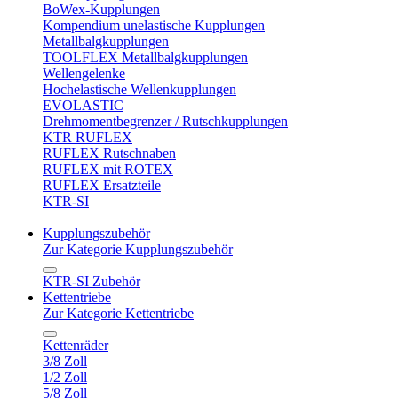
BoWex-Kupplungen
Kompendium unelastische Kupplungen
Metallbalgkupplungen
TOOLFLEX Metallbalgkupplungen
Wellengelenke
Hochelastische Wellenkupplungen
EVOLASTIC
Drehmomentbegrenzer / Rutschkupplungen
KTR RUFLEX
RUFLEX Rutschnaben
RUFLEX mit ROTEX
RUFLEX Ersatzteile
KTR-SI
Kupplungszubehör
Zur Kategorie Kupplungszubehör
KTR-SI Zubehör
Kettentriebe
Zur Kategorie Kettentriebe
Kettenräder
3/8 Zoll
1/2 Zoll
5/8 Zoll