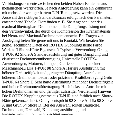
Verbindungselemente zwischen den beiden Naben-Bauteilen aus
metallischen Werkstoffen. Je nach Anforderung kann ein Zahnkranz
mit mehr oder weniger hartem T-PUR eingesetzt werden. Die
Auswahl des richtigen Standardkranzes erfolgt nach den Parametern
entsprechend Tabelle. Dort finden z. B. Sie Angaben über das
maximal übertragbare Drehmoment, die Dämpfungsleistung und
den Verdrehwinkel, der durch die Kompression des Kranzmaterials
bei Nenn- und Maximal-Drehmoment entsteht. Bei Fragen zur
Auslegung treten Sie gerne mit uns in Kontakt. Wir beraten Sie
gerne. Technische Daten der ROTEX Kupplungssterne Farbe
Werkstoff Shore-Härte Eigenschaft Typische Verwendung Orange
T-PUR 92 Shore A Standardausführung mit guter Dämpfung und
elastischer Drehmomentübertragung Universelle ROTEX-
Anwendungen, Motoren, Pumpen, Getriebe und allgemeiner
Maschinenbau Lila T-PUR 98 Shore A Härtere Ausführung mit
höherer Drehsteifigkeit und geringerer Dämpfung Antriebe mit
höherem Drehmomentbedarf oder präziserer Kraftübertragung Grün
T-PUR 64 Shore D Sehr harte Ausführung mit hoher Drehsteifigkeit
und hoher Drehmomentübertragung Hoch belastete Antriebe mit
hohen Drehmomenten und geringer zulässiger Verdrehung Hinweis:
Die ROTEX Kupplungssterne aus T-PUR sind farblich nach Shore-
Härte gekennzeichnet. Orange entspricht 92 Shore A, Lila 98 Shore
A und Grün 64 Shore D. Bei der Auswahl sollten Baugröße,
Drehmoment, Drehzahl, Kupplungsausführung und
Betriebsbedingungen berücksichtigt werden.