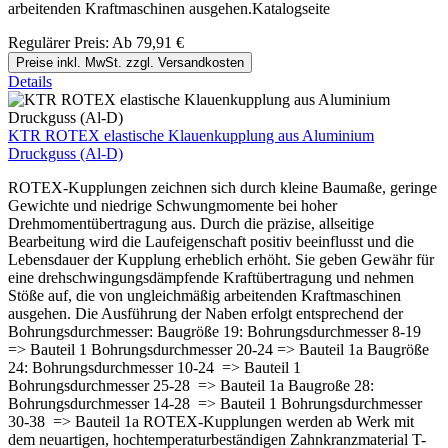
arbeitenden Kraftmaschinen ausgehen.Katalogseite
Regulärer Preis:
Ab
79,91 €
Preise inkl. MwSt. zzgl. Versandkosten
Details
KTR ROTEX elastische Klauenkupplung aus Aluminium
Druckguss (Al-D)
ROTEX-Kupplungen zeichnen sich durch kleine Baumaße, geringe
Gewichte und niedrige Schwungmomente bei hoher
Drehmomentübertragung aus. Durch die präzise, allseitige
Bearbeitung wird die Laufeigenschaft positiv beeinflusst und die
Lebensdauer der Kupplung erheblich erhöht. Sie geben Gewähr für
eine drehschwingungsdämpfende Kraftübertragung und nehmen
Stöße auf, die von ungleichmäßig arbeitenden Kraftmaschinen
ausgehen. Die Ausführung der Naben erfolgt entsprechend der
Bohrungsdurchmesser: Baugröße 19: Bohrungsdurchmesser 8-19
=> Bauteil 1 Bohrungsdurchmesser 20-24 => Bauteil 1a Baugröße
24: Bohrungsdurchmesser 10-24 => Bauteil 1
Bohrungsdurchmesser 25-28 => Bauteil 1a Baugroße 28:
Bohrungsdurchmesser 14-28 => Bauteil 1 Bohrungsdurchmesser
30-38 => Bauteil 1a ROTEX-Kupplungen werden ab Werk mit
dem neuartigen, hochtemperaturbeständigen Zahnkranzmaterial T-