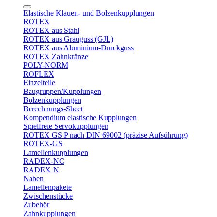
Elastische Klauen- und Bolzenkupplungen
ROTEX
ROTEX aus Stahl
ROTEX aus Grauguss (GJL)
ROTEX aus Aluminium-Druckguss
ROTEX Zahnkränze
POLY-NORM
ROFLEX
Einzelteile
Baugruppen/Kupplungen
Bolzenkupplungen
Berechnungs-Sheet
Kompendium elastische Kupplungen
Spielfreie Servokupplungen
ROTEX GS P nach DIN 69002 (präzise Aufsührung)
ROTEX-GS
Lamellenkupplungen
RADEX-NC
RADEX-N
Naben
Lamellenpakete
Zwischenstücke
Zubehör
Zahnkupplungen