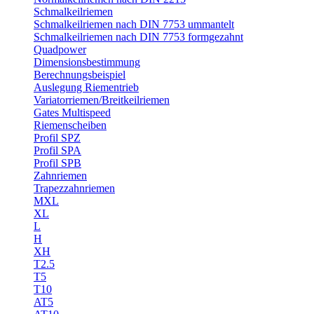
Schmalkeilriemen
Schmalkeilriemen nach DIN 7753 ummantelt
Schmalkeilriemen nach DIN 7753 formgezahnt
Quadpower
Dimensionsbestimmung
Berechnungsbeispiel
Auslegung Riementrieb
Variatorriemen/Breitkeilriemen
Gates Multispeed
Riemenscheiben
Profil SPZ
Profil SPA
Profil SPB
Zahnriemen
Trapezzahnriemen
MXL
XL
L
H
XH
T2.5
T5
T10
AT5