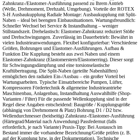
Zahnkranz-/Elastomer-Ausführung passend zu Ihrem Antrieb
(Welle, Drehmoment, Drehzahl, Umgebung). Vorteile der ROTEX
S-H Ausbaukupplung Radiale Montage: Ausbaukupplung mit Split-
Naben – ideal bei beengten Einbausituationen. Wartungsfreundlich:
Schneller Wechsel bei Service & Instandhaltung – weniger
Stillstandszeit. Drehelastisch: Elastomer-Zahnkranz reduziert Stöße
und Drehschwingungen. Zuverlässig im Dauerbetrieb: Bewährt in
vielen Industrieanwendungen. Flexibel konfigurierbar: Verschiedene
Größen, Bohrungen und Elastomer-Ausführungen. Aufbau &
Funktion Die Kupplung besteht aus zwei Naben und einem
Elastomer-Zahnkranz (Elastomerstern/Elastomerring). Dieser sorgt
für Schwingungsdämpfung und eine torsionselastische
Kraftübertragung. Die Split-Naben (geteilte Nabenhälften)
ermöglichen den radialen Ein-/Ausbau – ein großer Vorteil bei
Wartungsarbeiten. Typische Einsatzbereiche Pumpen, Lüfter,
Kompressoren Fördertechnik & allgemeine Industrieantriebe
Maschinenbau, Anlagenbau, Instandhaltung Auswahlhilfe (Shop-
Varianten / Filter) Für die passende Wellenkupplung sind in der
Regel diese Angaben entscheidend: Baugröße / Kupplungsgröße
(abhängig von Drehmoment & Platz) Bohrung D1 / D2 bzw.
Wellendurchmesser (beidseitig) Zahnkranz-/Elastomer-Ausführung
(Härtegrad/Material nach Anwendung) Passfedernut (falls
erforderlich, je nach Variante) Praxis-Tipp: Bei Austausch im
Bestand immer die vorhandene Bezeichnung/Größe prüfen (z. B.
auf der Kupplung bzw. in der Dokumentation). Technische