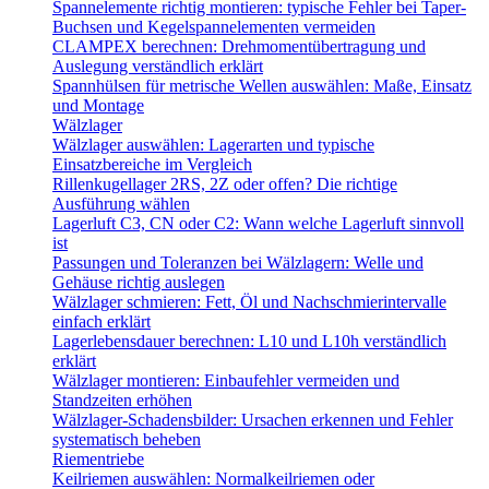
Spannelemente richtig montieren: typische Fehler bei Taper-
Buchsen und Kegelspannelementen vermeiden
CLAMPEX berechnen: Drehmomentübertragung und
Auslegung verständlich erklärt
Spannhülsen für metrische Wellen auswählen: Maße, Einsatz
und Montage
Wälzlager
Wälzlager auswählen: Lagerarten und typische
Einsatzbereiche im Vergleich
Rillenkugellager 2RS, 2Z oder offen? Die richtige
Ausführung wählen
Lagerluft C3, CN oder C2: Wann welche Lagerluft sinnvoll
ist
Passungen und Toleranzen bei Wälzlagern: Welle und
Gehäuse richtig auslegen
Wälzlager schmieren: Fett, Öl und Nachschmierintervalle
einfach erklärt
Lagerlebensdauer berechnen: L10 und L10h verständlich
erklärt
Wälzlager montieren: Einbaufehler vermeiden und
Standzeiten erhöhen
Wälzlager-Schadensbilder: Ursachen erkennen und Fehler
systematisch beheben
Riementriebe
Keilriemen auswählen: Normalkeilriemen oder