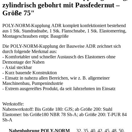
zylindrisch gebohrt mit Passfedernut –
Größe 75"
POLY-NORM-Kupplung ADR komplett konfektioniert bestehend
aus 1 Stk. Standradnabe, 1 Stk. Flanschnabe, 1 Stk. Elastomerring,
Montageschrauben entpr. Baugröße
Die POLY-NORM-Kupplung der Bauweise ADR zeichnet sich
durch folgende Merkmal aus:
- Komfortabler und schneller Austausch des Elastomers ohne
Demontage der Naben
- Axial steckbar
- Kurz bauende Konstruktion
- Einsatz in nahezu allen Bereichen, wie z. B. allgemeiner
Maschinenbau, Pumpenindustrie
- Extrem ausgereiftes Produkt, da seit Jahrzehnten im Einsatz
Werkstoffe:
Nabenwerkstoff: Bis Größe 180: GJS; ab Größe 200: Stahl
Elastomer: bis Größe180 NBR 78 Sh-A; ab Größe 200: T-PUR 84
Sh-A
Nabenbohrung POLY-NORM
32, 35, 40, 42, 45, 48, 50,