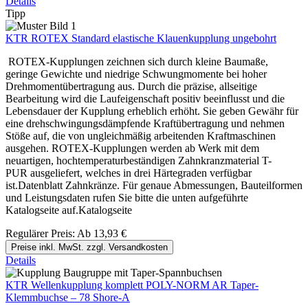
Details
Tipp
KTR ROTEX Standard elastische Klauenkupplung ungebohrt
ROTEX-Kupplungen zeichnen sich durch kleine Baumaße,
geringe Gewichte und niedrige Schwungmomente bei hoher
Drehmomentübertragung aus. Durch die präzise, allseitige
Bearbeitung wird die Laufeigenschaft positiv beeinflusst und die
Lebensdauer der Kupplung erheblich erhöht. Sie geben Gewähr für
eine drehschwingungsdämpfende Kraftübertragung und nehmen
Stöße auf, die von ungleichmäßig arbeitenden Kraftmaschinen
ausgehen. ROTEX-Kupplungen werden ab Werk mit dem
neuartigen, hochtemperaturbeständigen Zahnkranzmaterial T-
PUR ausgeliefert, welches in drei Härtegraden verfügbar
ist.Datenblatt Zahnkränze. Für genaue Abmessungen, Bauteilformen
und Leistungsdaten rufen Sie bitte die unten aufgeführte
Katalogseite auf.Katalogseite
Regulärer Preis:
Ab
13,93 €
Preise inkl. MwSt. zzgl. Versandkosten
Details
KTR Wellenkupplung komplett POLY-NORM AR Taper-
Klemmbuchse – 78 Shore-A