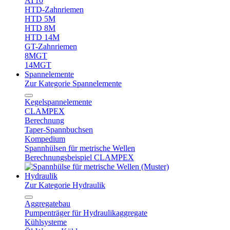
AT10
HTD-Zahnriemen
HTD 5M
HTD 8M
HTD 14M
GT-Zahnriemen
8MGT
14MGT
Spannelemente
Zur Kategorie Spannelemente
Kegelspannelemente
CLAMPEX
Berechnung
Taper-Spannbuchsen
Kompedium
Spannhülsen für metrische Wellen
Berechnungsbeispiel CLAMPEX
Hydraulik
Zur Kategorie Hydraulik
Aggregatebau
Pumpenträger für Hydraulikaggregate
Kühlsysteme