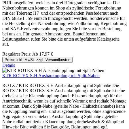
PUR ausgeliefert, welches in drei Härtegraden verfügbar ist. Die
Nabenbohrungen können im Shop als zylindrische Fertigbohrung
mit der Tolerenz H7 und der entsprechenden Passfedernut nach
DIN 6885/1-JS9 einfach hinzugebucht werden. Sonderwünsche für
die Herstellung der Nabenbohrung, wie Zollbohrung, Kegelbohrung
und SAE-Evolventverzahnung fragen Sie bitte vor der Bestellung
bei uns an. Für genaue Abmessungen, Bauteilformen und
Leistungsdaten rufen Sie bitte die unten aufgeführte Katalogseite
auf.
Regulärer Preis:
Ab
17,97 €
Preise inkl. MwSt. zzgl. Versandkosten
Details
KTR ROTEX S-H Ausbaukupplung mit Split-Naben
ROTX / KTR ROTEX S-H Ausbaukupplung mit Splitnabe Die
ROTX / KTR ROTEX S-H Ausbaukupplung mit Splitnabe ist eine
drehelastische Klauenkupplung (auch Elastomerkupplung) für die
Antriebstechnik, wenn es auf schnelle Wartung und radiale Montage
ankommt. Dank Split-Nabe (geteilte Nabe / Halbschalennabe) kann
die Kupplung häufig ein- und ausgebaut werden, ohne angrenzende
Aggregate zu verschieben. Ausbaukupplung Splitnabe / geteilte
Nabe radial montierbar Klauenkupplung drehelastisch & dämpfend
Hinweis: Bitte wählen Sie Baugröße, Bohrungen und ggf.