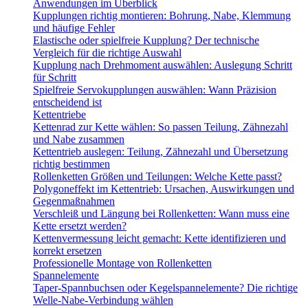
Anwendungen im Überblick
Kupplungen richtig montieren: Bohrung, Nabe, Klemmung
und häufige Fehler
Elastische oder spielfreie Kupplung? Der technische
Vergleich für die richtige Auswahl
Kupplung nach Drehmoment auswählen: Auslegung Schritt
für Schritt
Spielfreie Servokupplungen auswählen: Wann Präzision
entscheidend ist
Kettentriebe
Kettenrad zur Kette wählen: So passen Teilung, Zähnezahl
und Nabe zusammen
Kettentrieb auslegen: Teilung, Zähnezahl und Übersetzung
richtig bestimmen
Rollenketten Größen und Teilungen: Welche Kette passt?
Polygoneffekt im Kettentrieb: Ursachen, Auswirkungen und
Gegenmaßnahmen
Verschleiß und Längung bei Rollenketten: Wann muss eine
Kette ersetzt werden?
Kettenvermessung leicht gemacht: Kette identifizieren und
korrekt ersetzen
Professionelle Montage von Rollenketten
Spannelemente
Taper-Spannbuchsen oder Kegelspannelemente? Die richtige
Welle-Nabe-Verbindung wählen