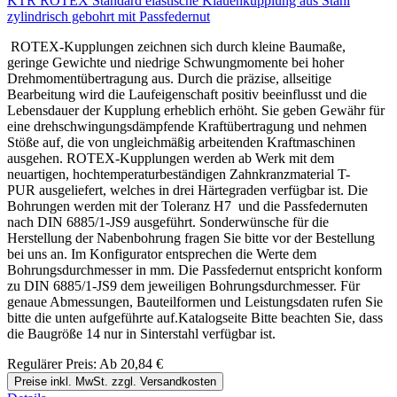
KTR ROTEX Standard elastische Klauenkupplung aus Stahl
zylindrisch gebohrt mit Passfedernut
ROTEX-Kupplungen zeichnen sich durch kleine Baumaße,
geringe Gewichte und niedrige Schwungmomente bei hoher
Drehmomentübertragung aus. Durch die präzise, allseitige
Bearbeitung wird die Laufeigenschaft positiv beeinflusst und die
Lebensdauer der Kupplung erheblich erhöht. Sie geben Gewähr für
eine drehschwingungsdämpfende Kraftübertragung und nehmen
Stöße auf, die von ungleichmäßig arbeitenden Kraftmaschinen
ausgehen. ROTEX-Kupplungen werden ab Werk mit dem
neuartigen, hochtemperaturbeständigen Zahnkranzmaterial T-
PUR ausgeliefert, welches in drei Härtegraden verfügbar ist. Die
Bohrungen werden mit der Toleranz H7 und die Passfedernuten
nach DIN 6885/1-JS9 ausgeführt. Sonderwünsche für die
Herstellung der Nabenbohrung fragen Sie bitte vor der Bestellung
bei uns an. Im Konfigurator entsprechen die Werte dem
Bohrungsdurchmesser in mm. Die Passfedernut entspricht konform
zu DIN 6885/1-JS9 dem jeweiligen Bohrungsdurchmesser. Für
genaue Abmessungen, Bauteilformen und Leistungsdaten rufen Sie
bitte die unten aufgeführte auf.Katalogseite Bitte beachten Sie, dass
die Baugröße 14 nur in Sinterstahl verfügbar ist.
Regulärer Preis:
Ab
20,84 €
Preise inkl. MwSt. zzgl. Versandkosten