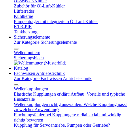
Öl-Wasser-Kühler
Zubehör für Öl-Luft-Kühler
Lüfterräder
Kühlkerne
Pumpenträger mit integriertem Öl-Luft-Kühler
KTR-PIK
Tankheizung
Sicherungselemente
Zur Kategorie Sicherungselemente
Wellenmuttern
Sicherungsblech
Katalog
Fachwissen Antriebstechnik
Zur Kategorie Fachwissen Antriebstechnik
Wellenkupplungen
Elastische Kupplungen erklärt: Aufbau, Vorteile und typische
Einsatzfälle
Wellenkupplungen richtig auswählen: Welche Kupplung passt
zu welcher Anwendung?
Fluchtungsfehler bei Kupplungen: radial, axial und winklig
richtig bewerten
Kupplung für Servoantriebe, Pumpen oder Getriebe?