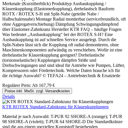
Merkmale (Kurzüberblick) Produkttyp Ausbaukupplung /
Klauenkupplung (Elastomerkupplung), drehelastisch Bauform
ROTX / ROTEX S-H mit Split-Nabe (geteilte Nabe /
Halbschalennabe) Montage Radial montierbar (servicefreundlich, oft
ohne Aggregatverschiebung) Dämpfung Schwingungsdämpfend
über Elastomer-Zahnkranz Hersteller KTR FAQ – häufige Fragen
Was bedeutet „Ausbaukupplung“ bei der ROTEX S-H? Eine
Ausbaukupplung ist auf schnellen Service ausgelegt. Durch die
Split-Naben lässt sich die Kupplung oft radial demontieren, ohne
Maschinenkomponenten aufwändig zu verschieben. Wofür ist eine
drehelastische Klauenkupplung geeignet? Drehelastische
(torsionselastische) Kupplungen dämpfen Stöße und
Drehschwingungen und sind ideal für Antriebe wie Pumpen, Lüfter,
Kompressoren oder Fördertechnik. Welche Daten brauche ich für
die richtige Auswahl? © TEFA24 – Antriebstechnik & Ersatzteile
Regulärer Preis:
Ab
167,79 €
Preise inkl. MwSt. zzgl. Versandkosten
Details
KTR ROTEX Standard-Zahnkranz für Klauenkupplungen
Material je nach Auswahl: T-PUR 92 SHORE-A (orange); T-PUR
98 SHORE-A (violett); T-PUR 64 SHORE-D Die Standardkränze
sind die aus einem speziellen Kunststoff bestehenden