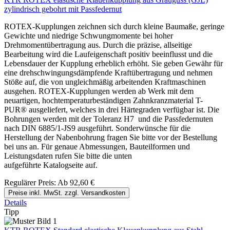
zylindrisch gebohrt mit Passfedernut
ROTEX-Kupplungen zeichnen sich durch kleine Baumaße, geringe
Gewichte und niedrige Schwungmomente bei hoher
Drehmomentübertragung aus. Durch die präzise, allseitige
Bearbeitung wird die Laufeigenschaft positiv beeinflusst und die
Lebensdauer der Kupplung erheblich erhöht. Sie geben Gewähr für
eine drehschwingungsdämpfende Kraftübertragung und nehmen
Stöße auf, die von ungleichmäßig arbeitenden Kraftmaschinen
ausgehen. ROTEX-Kupplungen werden ab Werk mit dem
neuartigen, hochtemperaturbeständigen Zahnkranzmaterial T-
PUR® ausgeliefert, welches in drei Härtegraden verfügbar ist. Die
Bohrungen werden mit der Toleranz H7 und die Passfedernuten
nach DIN 6885/1-JS9 ausgeführt. Sonderwünsche für die
Herstellung der Nabenbohrung fragen Sie bitte vor der Bestellung
bei uns an. Für genaue Abmessungen, Bauteilformen und
Leistungsdaten rufen Sie bitte die unten
aufgeführte Katalogseite auf.
Regulärer Preis:
Ab
92,60 €
Preise inkl. MwSt. zzgl. Versandkosten
Details
Tipp