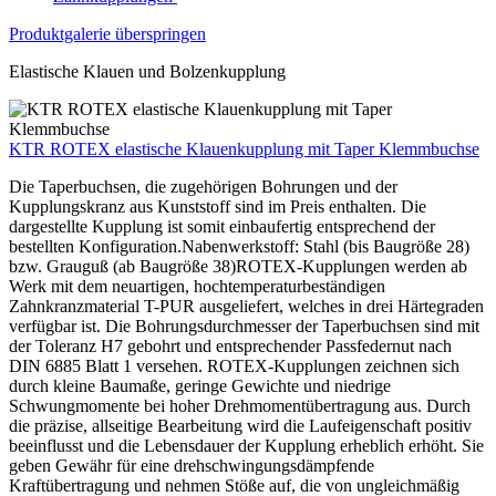
Produktgalerie überspringen
Elastische Klauen und Bolzenkupplung
KTR ROTEX elastische Klauenkupplung mit Taper Klemmbuchse
Die Taperbuchsen, die zugehörigen Bohrungen und der
Kupplungskranz aus Kunststoff sind im Preis enthalten. Die
dargestellte Kupplung ist somit einbaufertig entsprechend der
bestellten Konfiguration.Nabenwerkstoff: Stahl (bis Baugröße 28)
bzw. Grauguß (ab Baugröße 38)ROTEX-Kupplungen werden ab
Werk mit dem neuartigen, hochtemperaturbeständigen
Zahnkranzmaterial T-PUR ausgeliefert, welches in drei Härtegraden
verfügbar ist. Die Bohrungsdurchmesser der Taperbuchsen sind mit
der Toleranz H7 gebohrt und entsprechender Passfedernut nach
DIN 6885 Blatt 1 versehen. ROTEX-Kupplungen zeichnen sich
durch kleine Baumaße, geringe Gewichte und niedrige
Schwungmomente bei hoher Drehmomentübertragung aus. Durch
die präzise, allseitige Bearbeitung wird die Laufeigenschaft positiv
beeinflusst und die Lebensdauer der Kupplung erheblich erhöht. Sie
geben Gewähr für eine drehschwingungsdämpfende
Kraftübertragung und nehmen Stöße auf, die von ungleichmäßig