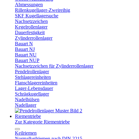
Abmessungen
Rillenkugellager-Zweireihig
SKF Kugellagersuche
Nachsetzzeichen
Kegelrollenlager
Dauerfestigkeit
Zylinderrollenlager
Bauart N
Bauart NJ
Bauart NU
Bauart NUP
Nachsetzzeichen für Zylinderrollenlager
Pendelrollenlager
Stehlagereinheiten
Flanschlagereinheiten
Lager-Lebensdauer
Schrägkugellager
Nadelhülsen
Nadellager
Riementriebe
Zur Kategorie Riementriebe
Keilriemen
Normalkeilriemen nach DIN 2215