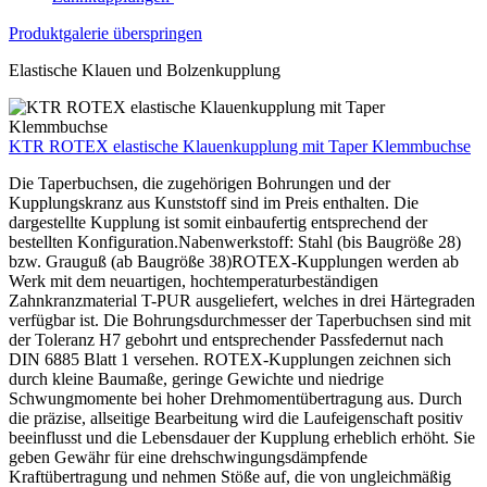
Produktgalerie überspringen
Elastische Klauen und Bolzenkupplung
KTR ROTEX elastische Klauenkupplung mit Taper Klemmbuchse
Die Taperbuchsen, die zugehörigen Bohrungen und der
Kupplungskranz aus Kunststoff sind im Preis enthalten. Die
dargestellte Kupplung ist somit einbaufertig entsprechend der
bestellten Konfiguration.Nabenwerkstoff: Stahl (bis Baugröße 28)
bzw. Grauguß (ab Baugröße 38)ROTEX-Kupplungen werden ab
Werk mit dem neuartigen, hochtemperaturbeständigen
Zahnkranzmaterial T-PUR ausgeliefert, welches in drei Härtegraden
verfügbar ist. Die Bohrungsdurchmesser der Taperbuchsen sind mit
der Toleranz H7 gebohrt und entsprechender Passfedernut nach
DIN 6885 Blatt 1 versehen. ROTEX-Kupplungen zeichnen sich
durch kleine Baumaße, geringe Gewichte und niedrige
Schwungmomente bei hoher Drehmomentübertragung aus. Durch
die präzise, allseitige Bearbeitung wird die Laufeigenschaft positiv
beeinflusst und die Lebensdauer der Kupplung erheblich erhöht. Sie
geben Gewähr für eine drehschwingungsdämpfende
Kraftübertragung und nehmen Stöße auf, die von ungleichmäßig