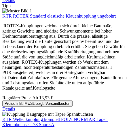
Details
Tipp
KTR ROTEX Standard elastische Klauenkupplung ungebohrt
ROTEX-Kupplungen zeichnen sich durch kleine Baumaße,
geringe Gewichte und niedrige Schwungmomente bei hoher
Drehmomentübertragung aus. Durch die präzise, allseitige
Bearbeitung wird die Laufeigenschaft positiv beeinflusst und die
Lebensdauer der Kupplung erheblich erhöht. Sie geben Gewähr für
eine drehschwingungsdämpfende Kraftübertragung und nehmen
Stöße auf, die von ungleichmäßig arbeitenden Kraftmaschinen
ausgehen. ROTEX-Kupplungen werden ab Werk mit dem
neuartigen, hochtemperaturbeständigen Zahnkranzmaterial T-
PUR ausgeliefert, welches in drei Härtegraden verfügbar
ist.Datenblatt Zahnkränze. Für genaue Abmessungen, Bauteilformen
und Leistungsdaten rufen Sie bitte die unten aufgeführte
Katalogseite auf.Katalogseite
Regulärer Preis:
Ab
13,93 €
Preise inkl. MwSt. zzgl. Versandkosten
Details
KTR Wellenkupplung komplett POLY-NORM AR Taper-
Klemmbuchse – 78 Shore-A