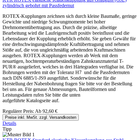
zylindrisch gebohrt mit Passfedernut
ROTEX-Kupplungen zeichnen sich durch kleine Baumaße, geringe
Gewichte und niedrige Schwungmomente bei hoher
Drehmomentübertragung aus. Durch die präzise, allseitige
Bearbeitung wird die Laufeigenschaft positiv beeinflusst und die
Lebensdauer der Kupplung erheblich erhöht. Sie geben Gewähr für
eine drehschwingungsdämpfende Kraftübertragung und nehmen
Stöße auf, die von ungleichmäßig arbeitenden Kraftmaschinen
ausgehen. ROTEX-Kupplungen werden ab Werk mit dem
neuartigen, hochtemperaturbeständigen Zahnkranzmaterial T-
PUR® ausgeliefert, welches in drei Härtegraden verfügbar ist. Die
Bohrungen werden mit der Toleranz H7 und die Passfedernuten
nach DIN 6885/1-JS9 ausgeführt. Sonderwünsche für die
Herstellung der Nabenbohrung fragen Sie bitte vor der Bestellung
bei uns an. Für genaue Abmessungen, Bauteilformen und
Leistungsdaten rufen Sie bitte die unten
aufgeführte Katalogseite auf.
Regulärer Preis:
Ab
92,60 €
Preise inkl. MwSt. zzgl. Versandkosten
Details
Tipp