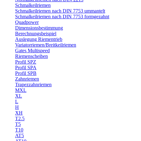
Schmalkeilriemen
Schmalkeilriemen nach DIN 7753 ummantelt
Schmalkeilriemen nach DIN 7753 formgezahnt
Quadpower
Dimensionsbestimmung
Berechnungsbeispiel
Auslegung Riementrieb
Variatorriemen/Breitkeilriemen
Gates Multispeed
Riemenscheiben
Profil SPZ
Profil SPA
Profil SPB
Zahnriemen
Trapezzahnriemen
MXL
XL
L
H
XH
T2.5
T5
T10
AT5