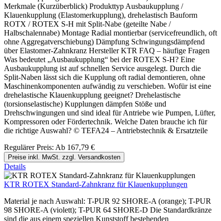
Merkmale (Kurzüberblick) Produkttyp Ausbaukupplung /
Klauenkupplung (Elastomerkupplung), drehelastisch Bauform
ROTX / ROTEX S-H mit Split-Nabe (geteilte Nabe /
Halbschalennabe) Montage Radial montierbar (servicefreundlich, oft
ohne Aggregatverschiebung) Dämpfung Schwingungsdämpfend
über Elastomer-Zahnkranz Hersteller KTR FAQ – häufige Fragen
Was bedeutet „Ausbaukupplung“ bei der ROTEX S-H? Eine
Ausbaukupplung ist auf schnellen Service ausgelegt. Durch die
Split-Naben lässt sich die Kupplung oft radial demontieren, ohne
Maschinenkomponenten aufwändig zu verschieben. Wofür ist eine
drehelastische Klauenkupplung geeignet? Drehelastische
(torsionselastische) Kupplungen dämpfen Stöße und
Drehschwingungen und sind ideal für Antriebe wie Pumpen, Lüfter,
Kompressoren oder Fördertechnik. Welche Daten brauche ich für
die richtige Auswahl? © TEFA24 – Antriebstechnik & Ersatzteile
Regulärer Preis:
Ab
167,79 €
Preise inkl. MwSt. zzgl. Versandkosten
Details
KTR ROTEX Standard-Zahnkranz für Klauenkupplungen
Material je nach Auswahl: T-PUR 92 SHORE-A (orange); T-PUR
98 SHORE-A (violett); T-PUR 64 SHORE-D Die Standardkränze
sind die aus einem speziellen Kunststoff bestehenden