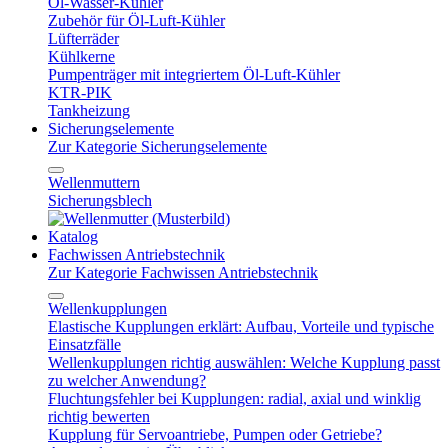
Öl-Wasser-Kühler
Zubehör für Öl-Luft-Kühler
Lüfterräder
Kühlkerne
Pumpenträger mit integriertem Öl-Luft-Kühler
KTR-PIK
Tankheizung
Sicherungselemente
Zur Kategorie Sicherungselemente
Wellenmuttern
Sicherungsblech
Katalog
Fachwissen Antriebstechnik
Zur Kategorie Fachwissen Antriebstechnik
Wellenkupplungen
Elastische Kupplungen erklärt: Aufbau, Vorteile und typische
Einsatzfälle
Wellenkupplungen richtig auswählen: Welche Kupplung passt
zu welcher Anwendung?
Fluchtungsfehler bei Kupplungen: radial, axial und winklig
richtig bewerten
Kupplung für Servoantriebe, Pumpen oder Getriebe?