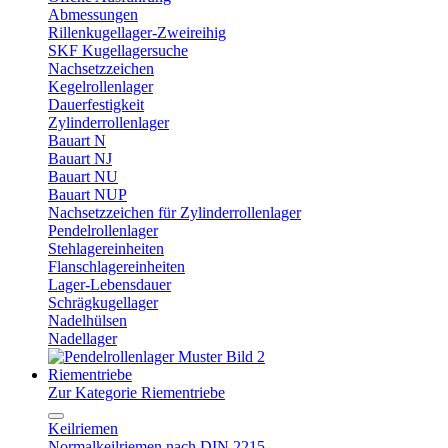
Abmessungen
Rillenkugellager-Zweireihig
SKF Kugellagersuche
Nachsetzzeichen
Kegelrollenlager
Dauerfestigkeit
Zylinderrollenlager
Bauart N
Bauart NJ
Bauart NU
Bauart NUP
Nachsetzzeichen für Zylinderrollenlager
Pendelrollenlager
Stehlagereinheiten
Flanschlagereinheiten
Lager-Lebensdauer
Schrägkugellager
Nadelhülsen
Nadellager
Riementriebe
Zur Kategorie Riementriebe
Keilriemen
Normalkeilriemen nach DIN 2215