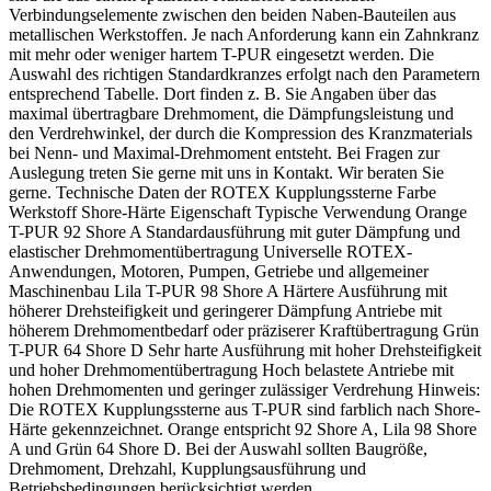
Verbindungselemente zwischen den beiden Naben-Bauteilen aus
metallischen Werkstoffen. Je nach Anforderung kann ein Zahnkranz
mit mehr oder weniger hartem T-PUR eingesetzt werden. Die
Auswahl des richtigen Standardkranzes erfolgt nach den Parametern
entsprechend Tabelle. Dort finden z. B. Sie Angaben über das
maximal übertragbare Drehmoment, die Dämpfungsleistung und
den Verdrehwinkel, der durch die Kompression des Kranzmaterials
bei Nenn- und Maximal-Drehmoment entsteht. Bei Fragen zur
Auslegung treten Sie gerne mit uns in Kontakt. Wir beraten Sie
gerne. Technische Daten der ROTEX Kupplungssterne Farbe
Werkstoff Shore-Härte Eigenschaft Typische Verwendung Orange
T-PUR 92 Shore A Standardausführung mit guter Dämpfung und
elastischer Drehmomentübertragung Universelle ROTEX-
Anwendungen, Motoren, Pumpen, Getriebe und allgemeiner
Maschinenbau Lila T-PUR 98 Shore A Härtere Ausführung mit
höherer Drehsteifigkeit und geringerer Dämpfung Antriebe mit
höherem Drehmomentbedarf oder präziserer Kraftübertragung Grün
T-PUR 64 Shore D Sehr harte Ausführung mit hoher Drehsteifigkeit
und hoher Drehmomentübertragung Hoch belastete Antriebe mit
hohen Drehmomenten und geringer zulässiger Verdrehung Hinweis:
Die ROTEX Kupplungssterne aus T-PUR sind farblich nach Shore-
Härte gekennzeichnet. Orange entspricht 92 Shore A, Lila 98 Shore
A und Grün 64 Shore D. Bei der Auswahl sollten Baugröße,
Drehmoment, Drehzahl, Kupplungsausführung und
Betriebsbedingungen berücksichtigt werden.