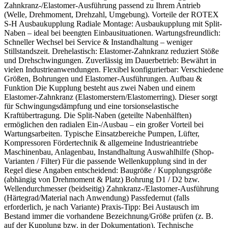
Zahnkranz-/Elastomer-Ausführung passend zu Ihrem Antrieb
(Welle, Drehmoment, Drehzahl, Umgebung). Vorteile der ROTEX
S-H Ausbaukupplung Radiale Montage: Ausbaukupplung mit Split-
Naben – ideal bei beengten Einbausituationen. Wartungsfreundlich:
Schneller Wechsel bei Service & Instandhaltung – weniger
Stillstandszeit. Drehelastisch: Elastomer-Zahnkranz reduziert Stöße
und Drehschwingungen. Zuverlässig im Dauerbetrieb: Bewährt in
vielen Industrieanwendungen. Flexibel konfigurierbar: Verschiedene
Größen, Bohrungen und Elastomer-Ausführungen. Aufbau &
Funktion Die Kupplung besteht aus zwei Naben und einem
Elastomer-Zahnkranz (Elastomerstern/Elastomerring). Dieser sorgt
für Schwingungsdämpfung und eine torsionselastische
Kraftübertragung. Die Split-Naben (geteilte Nabenhälften)
ermöglichen den radialen Ein-/Ausbau – ein großer Vorteil bei
Wartungsarbeiten. Typische Einsatzbereiche Pumpen, Lüfter,
Kompressoren Fördertechnik & allgemeine Industrieantriebe
Maschinenbau, Anlagenbau, Instandhaltung Auswahlhilfe (Shop-
Varianten / Filter) Für die passende Wellenkupplung sind in der
Regel diese Angaben entscheidend: Baugröße / Kupplungsgröße
(abhängig von Drehmoment & Platz) Bohrung D1 / D2 bzw.
Wellendurchmesser (beidseitig) Zahnkranz-/Elastomer-Ausführung
(Härtegrad/Material nach Anwendung) Passfedernut (falls
erforderlich, je nach Variante) Praxis-Tipp: Bei Austausch im
Bestand immer die vorhandene Bezeichnung/Größe prüfen (z. B.
auf der Kupplung bzw. in der Dokumentation). Technische