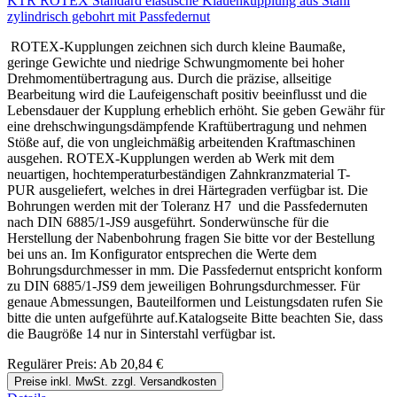
KTR ROTEX Standard elastische Klauenkupplung aus Stahl
zylindrisch gebohrt mit Passfedernut
ROTEX-Kupplungen zeichnen sich durch kleine Baumaße,
geringe Gewichte und niedrige Schwungmomente bei hoher
Drehmomentübertragung aus. Durch die präzise, allseitige
Bearbeitung wird die Laufeigenschaft positiv beeinflusst und die
Lebensdauer der Kupplung erheblich erhöht. Sie geben Gewähr für
eine drehschwingungsdämpfende Kraftübertragung und nehmen
Stöße auf, die von ungleichmäßig arbeitenden Kraftmaschinen
ausgehen. ROTEX-Kupplungen werden ab Werk mit dem
neuartigen, hochtemperaturbeständigen Zahnkranzmaterial T-
PUR ausgeliefert, welches in drei Härtegraden verfügbar ist. Die
Bohrungen werden mit der Toleranz H7 und die Passfedernuten
nach DIN 6885/1-JS9 ausgeführt. Sonderwünsche für die
Herstellung der Nabenbohrung fragen Sie bitte vor der Bestellung
bei uns an. Im Konfigurator entsprechen die Werte dem
Bohrungsdurchmesser in mm. Die Passfedernut entspricht konform
zu DIN 6885/1-JS9 dem jeweiligen Bohrungsdurchmesser. Für
genaue Abmessungen, Bauteilformen und Leistungsdaten rufen Sie
bitte die unten aufgeführte auf.Katalogseite Bitte beachten Sie, dass
die Baugröße 14 nur in Sinterstahl verfügbar ist.
Regulärer Preis:
Ab
20,84 €
Preise inkl. MwSt. zzgl. Versandkosten