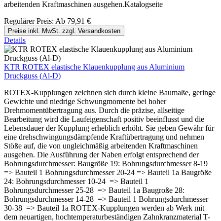
arbeitenden Kraftmaschinen ausgehen.Katalogseite
Regulärer Preis:
Ab
79,91 €
Preise inkl. MwSt. zzgl. Versandkosten
Details
KTR ROTEX elastische Klauenkupplung aus Aluminium
Druckguss (Al-D)
ROTEX-Kupplungen zeichnen sich durch kleine Baumaße, geringe
Gewichte und niedrige Schwungmomente bei hoher
Drehmomentübertragung aus. Durch die präzise, allseitige
Bearbeitung wird die Laufeigenschaft positiv beeinflusst und die
Lebensdauer der Kupplung erheblich erhöht. Sie geben Gewähr für
eine drehschwingungsdämpfende Kraftübertragung und nehmen
Stöße auf, die von ungleichmäßig arbeitenden Kraftmaschinen
ausgehen. Die Ausführung der Naben erfolgt entsprechend der
Bohrungsdurchmesser: Baugröße 19: Bohrungsdurchmesser 8-19
=> Bauteil 1 Bohrungsdurchmesser 20-24 => Bauteil 1a Baugröße
24: Bohrungsdurchmesser 10-24 => Bauteil 1
Bohrungsdurchmesser 25-28 => Bauteil 1a Baugroße 28:
Bohrungsdurchmesser 14-28 => Bauteil 1 Bohrungsdurchmesser
30-38 => Bauteil 1a ROTEX-Kupplungen werden ab Werk mit
dem neuartigen, hochtemperaturbeständigen Zahnkranzmaterial T-