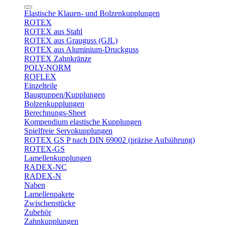
Elastische Klauen- und Bolzenkupplungen
ROTEX
ROTEX aus Stahl
ROTEX aus Grauguss (GJL)
ROTEX aus Aluminium-Druckguss
ROTEX Zahnkränze
POLY-NORM
ROFLEX
Einzelteile
Baugruppen/Kupplungen
Bolzenkupplungen
Berechnungs-Sheet
Kompendium elastische Kupplungen
Spielfreie Servokupplungen
ROTEX GS P nach DIN 69002 (präzise Aufsührung)
ROTEX-GS
Lamellenkupplungen
RADEX-NC
RADEX-N
Naben
Lamellenpakete
Zwischenstücke
Zubehör
Zahnkupplungen