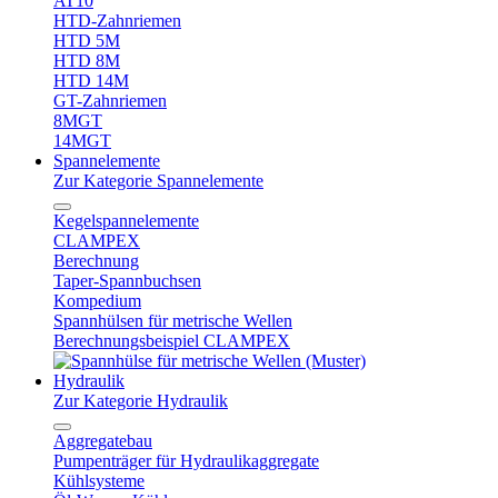
AT10
HTD-Zahnriemen
HTD 5M
HTD 8M
HTD 14M
GT-Zahnriemen
8MGT
14MGT
Spannelemente
Zur Kategorie Spannelemente
Kegelspannelemente
CLAMPEX
Berechnung
Taper-Spannbuchsen
Kompedium
Spannhülsen für metrische Wellen
Berechnungsbeispiel CLAMPEX
Hydraulik
Zur Kategorie Hydraulik
Aggregatebau
Pumpenträger für Hydraulikaggregate
Kühlsysteme