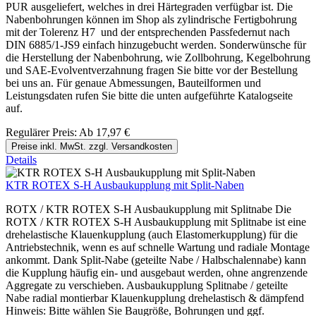
PUR ausgeliefert, welches in drei Härtegraden verfügbar ist. Die
Nabenbohrungen können im Shop als zylindrische Fertigbohrung
mit der Tolerenz H7 und der entsprechenden Passfedernut nach
DIN 6885/1-JS9 einfach hinzugebucht werden. Sonderwünsche für
die Herstellung der Nabenbohrung, wie Zollbohrung, Kegelbohrung
und SAE-Evolventverzahnung fragen Sie bitte vor der Bestellung
bei uns an. Für genaue Abmessungen, Bauteilformen und
Leistungsdaten rufen Sie bitte die unten aufgeführte Katalogseite
auf.
Regulärer Preis:
Ab
17,97 €
Preise inkl. MwSt. zzgl. Versandkosten
Details
KTR ROTEX S-H Ausbaukupplung mit Split-Naben
ROTX / KTR ROTEX S-H Ausbaukupplung mit Splitnabe Die
ROTX / KTR ROTEX S-H Ausbaukupplung mit Splitnabe ist eine
drehelastische Klauenkupplung (auch Elastomerkupplung) für die
Antriebstechnik, wenn es auf schnelle Wartung und radiale Montage
ankommt. Dank Split-Nabe (geteilte Nabe / Halbschalennabe) kann
die Kupplung häufig ein- und ausgebaut werden, ohne angrenzende
Aggregate zu verschieben. Ausbaukupplung Splitnabe / geteilte
Nabe radial montierbar Klauenkupplung drehelastisch & dämpfend
Hinweis: Bitte wählen Sie Baugröße, Bohrungen und ggf.