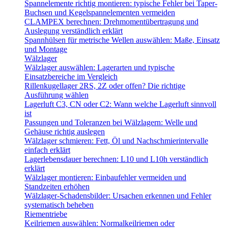
Spannelemente richtig montieren: typische Fehler bei Taper-
Buchsen und Kegelspannelementen vermeiden
CLAMPEX berechnen: Drehmomentübertragung und
Auslegung verständlich erklärt
Spannhülsen für metrische Wellen auswählen: Maße, Einsatz
und Montage
Wälzlager
Wälzlager auswählen: Lagerarten und typische
Einsatzbereiche im Vergleich
Rillenkugellager 2RS, 2Z oder offen? Die richtige
Ausführung wählen
Lagerluft C3, CN oder C2: Wann welche Lagerluft sinnvoll
ist
Passungen und Toleranzen bei Wälzlagern: Welle und
Gehäuse richtig auslegen
Wälzlager schmieren: Fett, Öl und Nachschmierintervalle
einfach erklärt
Lagerlebensdauer berechnen: L10 und L10h verständlich
erklärt
Wälzlager montieren: Einbaufehler vermeiden und
Standzeiten erhöhen
Wälzlager-Schadensbilder: Ursachen erkennen und Fehler
systematisch beheben
Riementriebe
Keilriemen auswählen: Normalkeilriemen oder