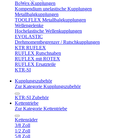
BoWex-Kupplungen
Kompendium unelastische Kupplungen
Metallbalgkupplungen
TOOLFLEX Metallbalgkupplungen
Wellengelenke
Hochelastische Wellenkupplungen
EVOLASTIC
Drehmomentbegrenzer / Rutschkupplungen
KTR RUFLEX
RUFLEX Rutschnaben
RUFLEX mit ROTEX
RUFLEX Ersatzteile
KTR-SI
Kupplungszubehör
Zur Kategorie Kupplungszubehör
KTR-SI Zubehör
Kettentriebe
Zur Kategorie Kettentriebe
Kettenräder
3/8 Zoll
1/2 Zoll
5/8 Zoll