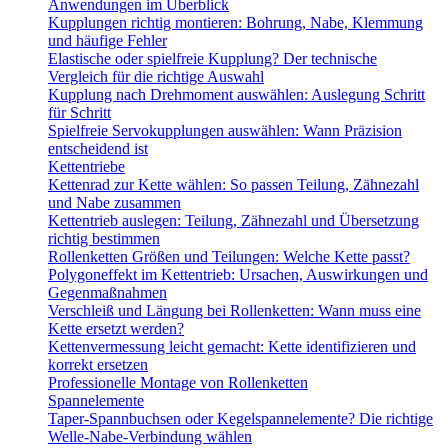
Anwendungen im Überblick
Kupplungen richtig montieren: Bohrung, Nabe, Klemmung
und häufige Fehler
Elastische oder spielfreie Kupplung? Der technische
Vergleich für die richtige Auswahl
Kupplung nach Drehmoment auswählen: Auslegung Schritt
für Schritt
Spielfreie Servokupplungen auswählen: Wann Präzision
entscheidend ist
Kettentriebe
Kettenrad zur Kette wählen: So passen Teilung, Zähnezahl
und Nabe zusammen
Kettentrieb auslegen: Teilung, Zähnezahl und Übersetzung
richtig bestimmen
Rollenketten Größen und Teilungen: Welche Kette passt?
Polygoneffekt im Kettentrieb: Ursachen, Auswirkungen und
Gegenmaßnahmen
Verschleiß und Längung bei Rollenketten: Wann muss eine
Kette ersetzt werden?
Kettenvermessung leicht gemacht: Kette identifizieren und
korrekt ersetzen
Professionelle Montage von Rollenketten
Spannelemente
Taper-Spannbuchsen oder Kegelspannelemente? Die richtige
Welle-Nabe-Verbindung wählen