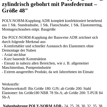
zylindrisch gebohrt mit Passfedernut –
Größe 48"
POLY-NORM-Kupplung ADR komplett konfektioniert bestehend
aus 1 Stk. Standradnabe, 1 Stk. Flanschnabe, 1 Stk. Elastomerring,
Montageschrauben entpr. Baugröße
Die POLY-NORM-Kupplung der Bauweise ADR zeichnet sich
durch folgende Merkmal aus:
- Komfortabler und schneller Austausch des Elastomers ohne
Demontage der Naben
- Axial steckbar
- Kurz bauende Konstruktion
- Einsatz in nahezu allen Bereichen, wie z. B. allgemeiner
Maschinenbau, Pumpenindustrie
- Extrem ausgereiftes Produkt, da seit Jahrzehnten im Einsatz
Werkstoffe:
Nabenwerkstoff: Bis Größe 180: GJS; ab Größe 200: Stahl
Elastomer: bis Größe180 NBR 78 Sh-A; ab Größe 200: T-PUR 84
Sh-A
Nabenbohrung POLY-NORM ADR-
24, 25, 28, 30, 32, 35, 38,