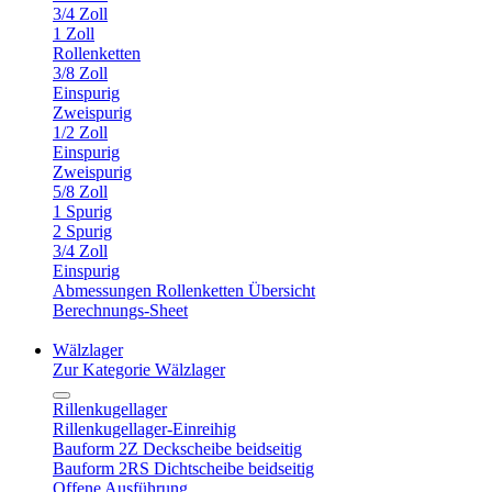
3/4 Zoll
1 Zoll
Rollenketten
3/8 Zoll
Einspurig
Zweispurig
1/2 Zoll
Einspurig
Zweispurig
5/8 Zoll
1 Spurig
2 Spurig
3/4 Zoll
Einspurig
Abmessungen Rollenketten Übersicht
Berechnungs-Sheet
Wälzlager
Zur Kategorie Wälzlager
Rillenkugellager
Rillenkugellager-Einreihig
Bauform 2Z Deckscheibe beidseitig
Bauform 2RS Dichtscheibe beidseitig
Offene Ausführung