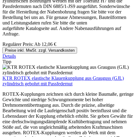
zylindrischen Bohrungen werden mit der Toleranz H7 und die
Passfedernuten nach DIN 6885/1-JS9 ausgeführt. Sonderwünsche
für die Herstellung der Nabenbohrung fragen Sie bitte vor der
Bestellung bei uns an. Für genaue Abmessungen, Bauteilformen
und Leistungsdaten rufen Sie bitte die unten
aufgeführte Katalogseite auf. Andere Nabenausführungen auf
Anfrage.
Regulärer Preis:
Ab
12,06 €
Preise inkl. MwSt. zzgl. Versandkosten
Details
Tipp
KTR ROTEX elastische Klauenkupplung aus Grauguss (GJL)
zylindrisch gebohrt mit Passfedernut
ROTEX-Kupplungen zeichnen sich durch kleine Baumaße, geringe
Gewichte und niedrige Schwungmomente bei hoher
Drehmomentübertragung aus. Durch die präzise, allseitige
Bearbeitung wird die Laufeigenschaft positiv beeinflusst und die
Lebensdauer der Kupplung erheblich erhöht. Sie geben Gewähr für
eine drehschwingungsdämpfende Kraftübertragung und nehmen
Stöße auf, die von ungleichmäßig arbeitenden Kraftmaschinen
ausgehen. ROTEX-Kupplungen werden ab Werk mit dem