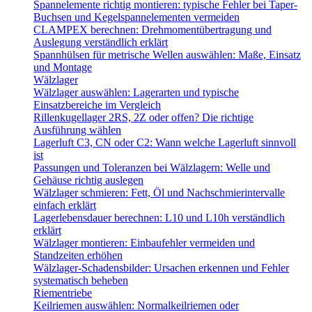
Spannelemente richtig montieren: typische Fehler bei Taper-
Buchsen und Kegelspannelementen vermeiden
CLAMPEX berechnen: Drehmomentübertragung und
Auslegung verständlich erklärt
Spannhülsen für metrische Wellen auswählen: Maße, Einsatz
und Montage
Wälzlager
Wälzlager auswählen: Lagerarten und typische
Einsatzbereiche im Vergleich
Rillenkugellager 2RS, 2Z oder offen? Die richtige
Ausführung wählen
Lagerluft C3, CN oder C2: Wann welche Lagerluft sinnvoll
ist
Passungen und Toleranzen bei Wälzlagern: Welle und
Gehäuse richtig auslegen
Wälzlager schmieren: Fett, Öl und Nachschmierintervalle
einfach erklärt
Lagerlebensdauer berechnen: L10 und L10h verständlich
erklärt
Wälzlager montieren: Einbaufehler vermeiden und
Standzeiten erhöhen
Wälzlager-Schadensbilder: Ursachen erkennen und Fehler
systematisch beheben
Riementriebe
Keilriemen auswählen: Normalkeilriemen oder