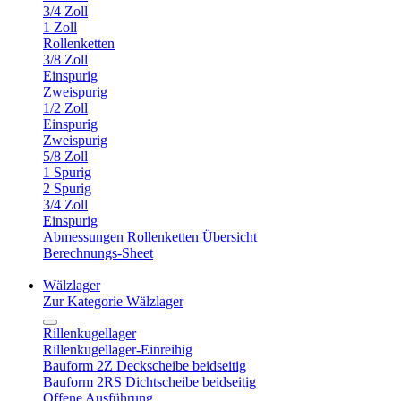
3/4 Zoll
1 Zoll
Rollenketten
3/8 Zoll
Einspurig
Zweispurig
1/2 Zoll
Einspurig
Zweispurig
5/8 Zoll
1 Spurig
2 Spurig
3/4 Zoll
Einspurig
Abmessungen Rollenketten Übersicht
Berechnungs-Sheet
Wälzlager
Zur Kategorie Wälzlager
Rillenkugellager
Rillenkugellager-Einreihig
Bauform 2Z Deckscheibe beidseitig
Bauform 2RS Dichtscheibe beidseitig
Offene Ausführung