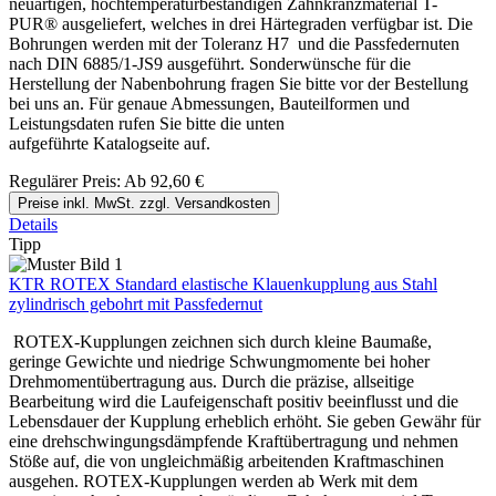
neuartigen, hochtemperaturbeständigen Zahnkranzmaterial T-
PUR® ausgeliefert, welches in drei Härtegraden verfügbar ist. Die
Bohrungen werden mit der Toleranz H7 und die Passfedernuten
nach DIN 6885/1-JS9 ausgeführt. Sonderwünsche für die
Herstellung der Nabenbohrung fragen Sie bitte vor der Bestellung
bei uns an. Für genaue Abmessungen, Bauteilformen und
Leistungsdaten rufen Sie bitte die unten
aufgeführte Katalogseite auf.
Regulärer Preis:
Ab
92,60 €
Preise inkl. MwSt. zzgl. Versandkosten
Details
Tipp
KTR ROTEX Standard elastische Klauenkupplung aus Stahl
zylindrisch gebohrt mit Passfedernut
ROTEX-Kupplungen zeichnen sich durch kleine Baumaße,
geringe Gewichte und niedrige Schwungmomente bei hoher
Drehmomentübertragung aus. Durch die präzise, allseitige
Bearbeitung wird die Laufeigenschaft positiv beeinflusst und die
Lebensdauer der Kupplung erheblich erhöht. Sie geben Gewähr für
eine drehschwingungsdämpfende Kraftübertragung und nehmen
Stöße auf, die von ungleichmäßig arbeitenden Kraftmaschinen
ausgehen. ROTEX-Kupplungen werden ab Werk mit dem