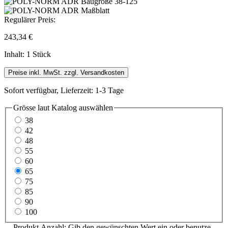
Regulärer Preis:
243,34 €
Inhalt:
1 Stück
Preise inkl. MwSt. zzgl. Versandkosten
Sofort verfügbar, Lieferzeit: 1-3 Tage
Grösse laut Katalog
auswählen
38
42
48
55
60
65
75
85
90
100
Produkt Anzahl: Gib den gewünschten Wert ein oder benutze