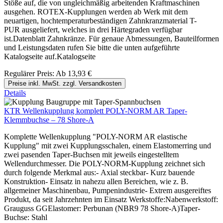
Stöße auf, die von ungleichmäßig arbeitenden Kraftmaschinen
ausgehen. ROTEX-Kupplungen werden ab Werk mit dem
neuartigen, hochtemperaturbeständigen Zahnkranzmaterial T-
PUR ausgeliefert, welches in drei Härtegraden verfügbar
ist.Datenblatt Zahnkränze. Für genaue Abmessungen, Bauteilformen
und Leistungsdaten rufen Sie bitte die unten aufgeführte
Katalogseite auf.Katalogseite
Regulärer Preis:
Ab
13,93 €
Preise inkl. MwSt. zzgl. Versandkosten
Details
KTR Wellenkupplung komplett POLY-NORM AR Taper-
Klemmbuchse – 78 Shore-A
Komplette Wellenkupplung "POLY-NORM AR elastische
Kupplung" mit zwei Kupplungsschalen, einem Elastomerring und
zwei pasenden Taper-Buchsen mit jeweils eingestelltem
Wellendurchmesser. Die POLY-NORM-Kupplung zeichnet sich
durch folgende Merkmal aus:- Axial steckbar- Kurz bauende
Konstruktion- Einsatz in nahezu allen Bereichen, wie z. B.
allgemeiner Maschinenbau, Pumpenindustrie- Extrem ausgereiftes
Produkt, da seit Jahrzehnten im Einsatz Werkstoffe:Nabenwerkstoff:
Grauguss GGElastomer: Perbunan (NBR9 78 Shore-A)Taper-
Buchse: Stahl