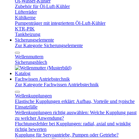
Öl-Wasser-Kühler
Zubehör für Öl-Luft-Kühler
Lüfterräder
Kühlkerne
Pumpenträger mit integriertem Öl-Luft-Kühler
KTR-PIK
Tankheizung
Sicherungselemente
Zur Kategorie Sicherungselemente
Wellenmuttern
Sicherungsblech
Katalog
Fachwissen Antriebstechnik
Zur Kategorie Fachwissen Antriebstechnik
Wellenkupplungen
Elastische Kupplungen erklärt: Aufbau, Vorteile und typische
Einsatzfälle
Wellenkupplungen richtig auswählen: Welche Kupplung passt
zu welcher Anwendung?
Fluchtungsfehler bei Kupplungen: radial, axial und winklig
richtig bewerten
Kupplung für Servoantriebe, Pumpen oder Getriebe?