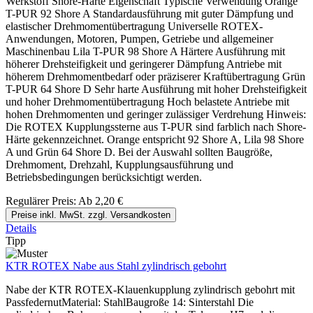
Werkstoff Shore-Härte Eigenschaft Typische Verwendung Orange
T-PUR 92 Shore A Standardausführung mit guter Dämpfung und
elastischer Drehmomentübertragung Universelle ROTEX-
Anwendungen, Motoren, Pumpen, Getriebe und allgemeiner
Maschinenbau Lila T-PUR 98 Shore A Härtere Ausführung mit
höherer Drehsteifigkeit und geringerer Dämpfung Antriebe mit
höherem Drehmomentbedarf oder präziserer Kraftübertragung Grün
T-PUR 64 Shore D Sehr harte Ausführung mit hoher Drehsteifigkeit
und hoher Drehmomentübertragung Hoch belastete Antriebe mit
hohen Drehmomenten und geringer zulässiger Verdrehung Hinweis:
Die ROTEX Kupplungssterne aus T-PUR sind farblich nach Shore-
Härte gekennzeichnet. Orange entspricht 92 Shore A, Lila 98 Shore
A und Grün 64 Shore D. Bei der Auswahl sollten Baugröße,
Drehmoment, Drehzahl, Kupplungsausführung und
Betriebsbedingungen berücksichtigt werden.
Regulärer Preis:
Ab
2,20 €
Preise inkl. MwSt. zzgl. Versandkosten
Details
Tipp
KTR ROTEX Nabe aus Stahl zylindrisch gebohrt
Nabe der KTR ROTEX-Klauenkupplung zylindrisch gebohrt mit
PassfedernutMaterial: StahlBaugroße 14: Sinterstahl Die