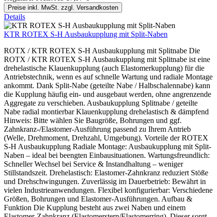
Preise inkl. MwSt. zzgl. Versandkosten
Details
KTR ROTEX S-H Ausbaukupplung mit Split-Naben
ROTX / KTR ROTEX S-H Ausbaukupplung mit Splitnabe Die
ROTX / KTR ROTEX S-H Ausbaukupplung mit Splitnabe ist eine
drehelastische Klauenkupplung (auch Elastomerkupplung) für die
Antriebstechnik, wenn es auf schnelle Wartung und radiale Montage
ankommt. Dank Split-Nabe (geteilte Nabe / Halbschalennabe) kann
die Kupplung häufig ein- und ausgebaut werden, ohne angrenzende
Aggregate zu verschieben. Ausbaukupplung Splitnabe / geteilte
Nabe radial montierbar Klauenkupplung drehelastisch & dämpfend
Hinweis: Bitte wählen Sie Baugröße, Bohrungen und ggf.
Zahnkranz-/Elastomer-Ausführung passend zu Ihrem Antrieb
(Welle, Drehmoment, Drehzahl, Umgebung). Vorteile der ROTEX
S-H Ausbaukupplung Radiale Montage: Ausbaukupplung mit Split-
Naben – ideal bei beengten Einbausituationen. Wartungsfreundlich:
Schneller Wechsel bei Service & Instandhaltung – weniger
Stillstandszeit. Drehelastisch: Elastomer-Zahnkranz reduziert Stöße
und Drehschwingungen. Zuverlässig im Dauerbetrieb: Bewährt in
vielen Industrieanwendungen. Flexibel konfigurierbar: Verschiedene
Größen, Bohrungen und Elastomer-Ausführungen. Aufbau &
Funktion Die Kupplung besteht aus zwei Naben und einem
Elastomer-Zahnkranz (Elastomerstern/Elastomerring). Dieser sorgt