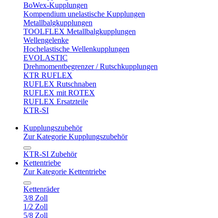
BoWex-Kupplungen
Kompendium unelastische Kupplungen
Metallbalgkupplungen
TOOLFLEX Metallbalgkupplungen
Wellengelenke
Hochelastische Wellenkupplungen
EVOLASTIC
Drehmomentbegrenzer / Rutschkupplungen
KTR RUFLEX
RUFLEX Rutschnaben
RUFLEX mit ROTEX
RUFLEX Ersatzteile
KTR-SI
Kupplungszubehör
Zur Kategorie Kupplungszubehör
KTR-SI Zubehör
Kettentriebe
Zur Kategorie Kettentriebe
Kettenräder
3/8 Zoll
1/2 Zoll
5/8 Zoll