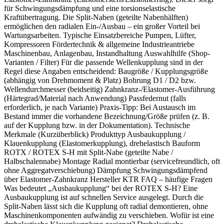
für Schwingungsdämpfung und eine torsionselastische
Kraftübertragung. Die Split-Naben (geteilte Nabenhälften)
ermöglichen den radialen Ein-/Ausbau – ein großer Vorteil bei
Wartungsarbeiten. Typische Einsatzbereiche Pumpen, Lüfter,
Kompressoren Fördertechnik & allgemeine Industrieantriebe
Maschinenbau, Anlagenbau, Instandhaltung Auswahlhilfe (Shop-
Varianten / Filter) Für die passende Wellenkupplung sind in der
Regel diese Angaben entscheidend: Baugröße / Kupplungsgröße
(abhängig von Drehmoment & Platz) Bohrung D1 / D2 bzw.
Wellendurchmesser (beidseitig) Zahnkranz-/Elastomer-Ausführung
(Härtegrad/Material nach Anwendung) Passfedernut (falls
erforderlich, je nach Variante) Praxis-Tipp: Bei Austausch im
Bestand immer die vorhandene Bezeichnung/Größe prüfen (z. B.
auf der Kupplung bzw. in der Dokumentation). Technische
Merkmale (Kurzüberblick) Produkttyp Ausbaukupplung /
Klauenkupplung (Elastomerkupplung), drehelastisch Bauform
ROTX / ROTEX S-H mit Split-Nabe (geteilte Nabe /
Halbschalennabe) Montage Radial montierbar (servicefreundlich, oft
ohne Aggregatverschiebung) Dämpfung Schwingungsdämpfend
über Elastomer-Zahnkranz Hersteller KTR FAQ – häufige Fragen
Was bedeutet „Ausbaukupplung“ bei der ROTEX S-H? Eine
Ausbaukupplung ist auf schnellen Service ausgelegt. Durch die
Split-Naben lässt sich die Kupplung oft radial demontieren, ohne
Maschinenkomponenten aufwändig zu verschieben. Wofür ist eine