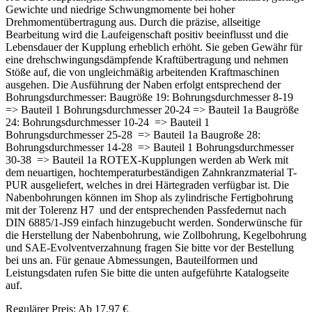
Gewichte und niedrige Schwungmomente bei hoher
Drehmomentübertragung aus. Durch die präzise, allseitige
Bearbeitung wird die Laufeigenschaft positiv beeinflusst und die
Lebensdauer der Kupplung erheblich erhöht. Sie geben Gewähr für
eine drehschwingungsdämpfende Kraftübertragung und nehmen
Stöße auf, die von ungleichmäßig arbeitenden Kraftmaschinen
ausgehen. Die Ausführung der Naben erfolgt entsprechend der
Bohrungsdurchmesser: Baugröße 19: Bohrungsdurchmesser 8-19
=> Bauteil 1 Bohrungsdurchmesser 20-24 => Bauteil 1a Baugröße
24: Bohrungsdurchmesser 10-24 => Bauteil 1
Bohrungsdurchmesser 25-28 => Bauteil 1a Baugroße 28:
Bohrungsdurchmesser 14-28 => Bauteil 1 Bohrungsdurchmesser
30-38 => Bauteil 1a ROTEX-Kupplungen werden ab Werk mit
dem neuartigen, hochtemperaturbeständigen Zahnkranzmaterial T-
PUR ausgeliefert, welches in drei Härtegraden verfügbar ist. Die
Nabenbohrungen können im Shop als zylindrische Fertigbohrung
mit der Tolerenz H7 und der entsprechenden Passfedernut nach
DIN 6885/1-JS9 einfach hinzugebucht werden. Sonderwünsche für
die Herstellung der Nabenbohrung, wie Zollbohrung, Kegelbohrung
und SAE-Evolventverzahnung fragen Sie bitte vor der Bestellung
bei uns an. Für genaue Abmessungen, Bauteilformen und
Leistungsdaten rufen Sie bitte die unten aufgeführte Katalogseite
auf.
Regulärer Preis:
Ab
17,97 €