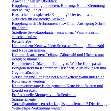
Anwendungen im Überblick
Kupplungen richtig montieren: Bohrung, Nabe, Klemmung
und häufige Fehler
Elastische oder spielfreie Kupplung? Der technische
Vergleich für die richtige Auswahl
Kupplung nach Drehmoment auswählen: Auslegung Schritt
für Schritt
Spielfreie Servokupplungen auswählen: Wann Präzision
entscheidend ist
Kettentriebe
Kettenrad zur Kette wählen: So passen Teilung, Zähnezahl
und Nabe zusammen
Kettentrieb auslegen: Teilung, Zähnezahl und Übersetzung
richtig bestimmen
Rollenketten Größen und Teilungen: Welche Kette passt?
Polygoneffekt im Kettentrieb: Ursachen, Auswirkungen und
Gegenmaßnahmen
Verschleiß und Längung bei Rollenketten: Wann muss eine
Kette ersetzt werden?
Kettenvermessung leicht gemacht: Kette identifizieren und
korrekt ersetzen
Professionelle Montage von Rollenketten
Spannelemente
Taper-Spannbuchsen oder Kegelspannelemente? Die richtige
Welle-Nabe-Verbindung wählen