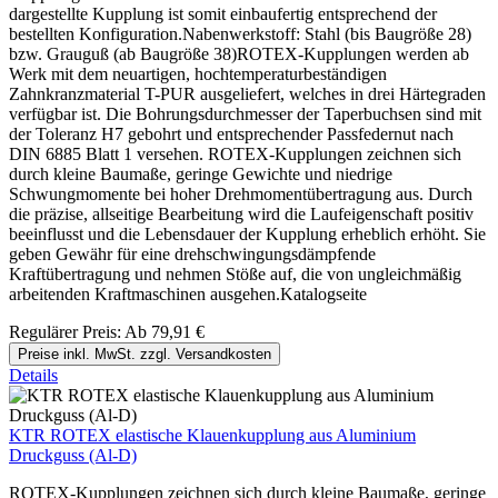
dargestellte Kupplung ist somit einbaufertig entsprechend der
bestellten Konfiguration.Nabenwerkstoff: Stahl (bis Baugröße 28)
bzw. Grauguß (ab Baugröße 38)ROTEX-Kupplungen werden ab
Werk mit dem neuartigen, hochtemperaturbeständigen
Zahnkranzmaterial T-PUR ausgeliefert, welches in drei Härtegraden
verfügbar ist. Die Bohrungsdurchmesser der Taperbuchsen sind mit
der Toleranz H7 gebohrt und entsprechender Passfedernut nach
DIN 6885 Blatt 1 versehen. ROTEX-Kupplungen zeichnen sich
durch kleine Baumaße, geringe Gewichte und niedrige
Schwungmomente bei hoher Drehmomentübertragung aus. Durch
die präzise, allseitige Bearbeitung wird die Laufeigenschaft positiv
beeinflusst und die Lebensdauer der Kupplung erheblich erhöht. Sie
geben Gewähr für eine drehschwingungsdämpfende
Kraftübertragung und nehmen Stöße auf, die von ungleichmäßig
arbeitenden Kraftmaschinen ausgehen.Katalogseite
Regulärer Preis:
Ab
79,91 €
Preise inkl. MwSt. zzgl. Versandkosten
Details
KTR ROTEX elastische Klauenkupplung aus Aluminium
Druckguss (Al-D)
ROTEX-Kupplungen zeichnen sich durch kleine Baumaße, geringe