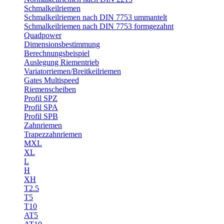
Schmalkeilriemen
Schmalkeilriemen nach DIN 7753 ummantelt
Schmalkeilriemen nach DIN 7753 formgezahnt
Quadpower
Dimensionsbestimmung
Berechnungsbeispiel
Auslegung Riementrieb
Variatorriemen/Breitkeilriemen
Gates Multispeed
Riemenscheiben
Profil SPZ
Profil SPA
Profil SPB
Zahnriemen
Trapezzahnriemen
MXL
XL
L
H
XH
T2.5
T5
T10
AT5