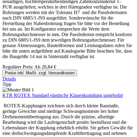
neuartigen, hochtemperaturbeständigen Zahnkranzmaterial T-
PUR ausgeliefert, welches in drei Härtegraden verfügbar ist. Die
Bohrungen werden mit der Toleranz H7 und die Passfedernuten
nach DIN 6885/1-JS9 ausgeführt. Sonderwünsche für die
Herstellung der Nabenbohrung fragen Sie bitte vor der Bestellung
bei uns an. Im Konfigurator entsprechen die Werte dem
Bohrungsdurchmesser in mm. Die Passfedernut entspricht konform
zu DIN 6885/1-JS9 dem jeweiligen Bohrungsdurchmesser. Für
genaue Abmessungen, Bauteilformen und Leistungsdaten rufen Sie
bitte die unten aufgeführte auf.Katalogseite Bitte beachten Sie, dass
die Baugröße 14 nur in Sinterstahl verfügbar ist.
Regulärer Preis:
Ab
20,84 €
Preise inkl. MwSt. zzgl. Versandkosten
Details
Tipp
KTR ROTEX Standard elastische Klauenkupplung ungebohrt
ROTEX-Kupplungen zeichnen sich durch kleine Baumaße,
geringe Gewichte und niedrige Schwungmomente bei hoher
Drehmomentübertragung aus. Durch die präzise, allseitige
Bearbeitung wird die Laufeigenschaft positiv beeinflusst und die
Lebensdauer der Kupplung erheblich erhöht. Sie geben Gewähr für
eine drehschwingungsdämpfende Kraftübertragung und nehmen