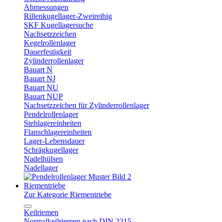
Abmessungen
Rillenkugellager-Zweireihig
SKF Kugellagersuche
Nachsetzzeichen
Kegelrollenlager
Dauerfestigkeit
Zylinderrollenlager
Bauart N
Bauart NJ
Bauart NU
Bauart NUP
Nachsetzzeichen für Zylinderrollenlager
Pendelrollenlager
Stehlagereinheiten
Flanschlagereinheiten
Lager-Lebensdauer
Schrägkugellager
Nadelhülsen
Nadellager
Riementriebe
Zur Kategorie Riementriebe
Keilriemen
Normalkeilriemen nach DIN 2215