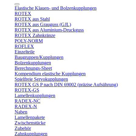
Elastische Klauen- und Bolzenkupplungen
ROTEX
ROTEX aus Stahl
ROTEX aus Grauguss (GJL)
ROTEX aus Aluminium-Druckguss
ROTEX Zahnkränze
POLY-NORM
ROFLEX
Einzelteile
Baugruppen/Kupplungen
Bolzenkupplungen
Berechnungs-Sheet
Kompendium elastische Kupplungen
Spielfreie Servokupplungen
ROTEX GS P nach DIN 69002 (präzise Aufsührung)
ROTEX-GS
Lamellenkupplungen
RADEX-NC
RADEX-N
Naben
Lamellenpakete
Zwischenstücke
Zubehör
Zahnkupplungen