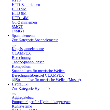
AT10
HTD-Zahnriemen
HTD 5M
HTD 8M
HTD 14M
GT-Zahnriemen
8MGT
14MGT
Spannelemente
Zur Kategorie Spannelemente
Kegelspannelemente
CLAMPEX
Berechnung
Taper-Spannbuchsen
Kompedium
Spannhülsen für metrische Wellen
Berechnungsbeispiel CLAMPEX
Hydraulik
Zur Kategorie Hydraulik
Aggregatebau
Pumpenträger für Hydraulikaggregate
Kühlsysteme