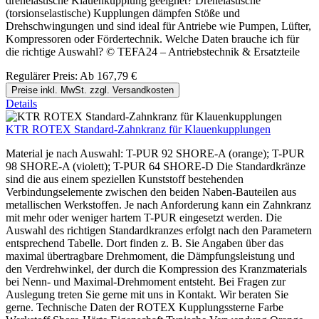
drehelastische Klauenkupplung geeignet? Drehelastische
(torsionselastische) Kupplungen dämpfen Stöße und
Drehschwingungen und sind ideal für Antriebe wie Pumpen, Lüfter,
Kompressoren oder Fördertechnik. Welche Daten brauche ich für
die richtige Auswahl? © TEFA24 – Antriebstechnik & Ersatzteile
Regulärer Preis:
Ab
167,79 €
Preise inkl. MwSt. zzgl. Versandkosten
Details
KTR ROTEX Standard-Zahnkranz für Klauenkupplungen
Material je nach Auswahl: T-PUR 92 SHORE-A (orange); T-PUR
98 SHORE-A (violett); T-PUR 64 SHORE-D Die Standardkränze
sind die aus einem speziellen Kunststoff bestehenden
Verbindungselemente zwischen den beiden Naben-Bauteilen aus
metallischen Werkstoffen. Je nach Anforderung kann ein Zahnkranz
mit mehr oder weniger hartem T-PUR eingesetzt werden. Die
Auswahl des richtigen Standardkranzes erfolgt nach den Parametern
entsprechend Tabelle. Dort finden z. B. Sie Angaben über das
maximal übertragbare Drehmoment, die Dämpfungsleistung und
den Verdrehwinkel, der durch die Kompression des Kranzmaterials
bei Nenn- und Maximal-Drehmoment entsteht. Bei Fragen zur
Auslegung treten Sie gerne mit uns in Kontakt. Wir beraten Sie
gerne. Technische Daten der ROTEX Kupplungssterne Farbe