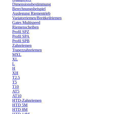
Dimensionsbestimmung
Berechnungsbeispiel
Auslegung Riementrieb
Variatorriemen/Breitkeilriemen
Gates Multispeed
Riemenscheiben
Profil SPZ
Profil SPA
Profil SPB
Zahnriemen
Trapezzahnriemen
MXL
XL
L
H
XH
T2.5
T5
T10
AT5
AT10
HTD-Zahnriemen
HTD 5M
HTD 8M