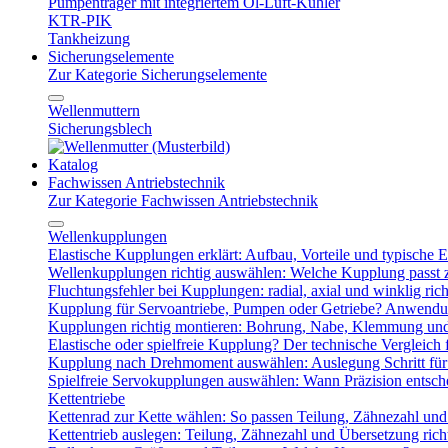
Pumpenträger mit integriertem Öl-Luft-Kühler
KTR-PIK
Tankheizung
Sicherungselemente
Zur Kategorie Sicherungselemente
Wellenmuttern
Sicherungsblech
Katalog
Fachwissen Antriebstechnik
Zur Kategorie Fachwissen Antriebstechnik
Wellenkupplungen
Elastische Kupplungen erklärt: Aufbau, Vorteile und typische Ei
Wellenkupplungen richtig auswählen: Welche Kupplung passt
Fluchtungsfehler bei Kupplungen: radial, axial und winklig ric
Kupplung für Servoantriebe, Pumpen oder Getriebe? Anwendu
Kupplungen richtig montieren: Bohrung, Nabe, Klemmung und
Elastische oder spielfreie Kupplung? Der technische Vergleich 
Kupplung nach Drehmoment auswählen: Auslegung Schritt für 
Spielfreie Servokupplungen auswählen: Wann Präzision entsche
Kettentriebe
Kettenrad zur Kette wählen: So passen Teilung, Zähnezahl u
Kettentrieb auslegen: Teilung, Zähnezahl und Übersetzung ric