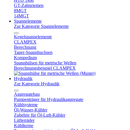
HTD 14M
GT-Zahnriemen
8MGT
14MGT
Spannelemente
Zur Kategorie Spannelemente
Kegelspannelemente
CLAMPEX
Berechnung
Taper-Spannbuchsen
Kompedium
Spannhülsen für metrische Wellen
Berechnungsbeispiel CLAMPEX
Hydraulik
Zur Kategorie Hydraulik
Aggregatebau
Pumpenträger für Hydraulikaggregate
Kühlsysteme
Öl-Wasser-Kühler
Zubehör für Öl-Luft-Kühler
Lüfterräder
Kühlkerne