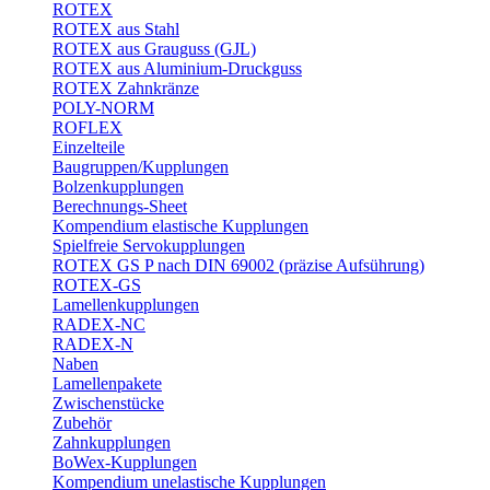
ROTEX
ROTEX aus Stahl
ROTEX aus Grauguss (GJL)
ROTEX aus Aluminium-Druckguss
ROTEX Zahnkränze
POLY-NORM
ROFLEX
Einzelteile
Baugruppen/Kupplungen
Bolzenkupplungen
Berechnungs-Sheet
Kompendium elastische Kupplungen
Spielfreie Servokupplungen
ROTEX GS P nach DIN 69002 (präzise Aufsührung)
ROTEX-GS
Lamellenkupplungen
RADEX-NC
RADEX-N
Naben
Lamellenpakete
Zwischenstücke
Zubehör
Zahnkupplungen
BoWex-Kupplungen
Kompendium unelastische Kupplungen