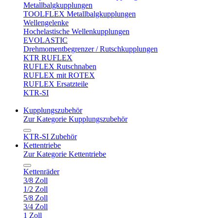
Metallbalgkupplungen
TOOLFLEX Metallbalgkupplungen
Wellengelenke
Hochelastische Wellenkupplungen
EVOLASTIC
Drehmomentbegrenzer / Rutschkupplungen
KTR RUFLEX
RUFLEX Rutschnaben
RUFLEX mit ROTEX
RUFLEX Ersatzteile
KTR-SI
Kupplungszubehör
Zur Kategorie Kupplungszubehör
KTR-SI Zubehör
Kettentriebe
Zur Kategorie Kettentriebe
Kettenräder
3/8 Zoll
1/2 Zoll
5/8 Zoll
3/4 Zoll
1 Zoll