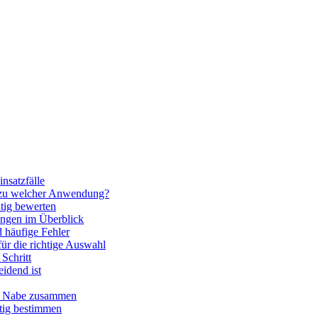
nsatzfälle
 zu welcher Anwendung?
htig bewerten
ngen im Überblick
 häufige Fehler
für die richtige Auswahl
Schritt
idend ist
nd Nabe zusammen
htig bestimmen