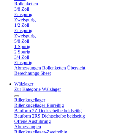
Rollenketten
3/8 Zoll
Einspurig
Zweispurig
1/2 Zoll
Einspurig
Zweispurig
5/8 Zoll
1 Spurig
2 Spurig
3/4 Zoll
Einspurig
Abmessungen Rollenketten Übersicht
Berechnungs-Sheet
Wälzlager
Zur Kategorie Wälzlager
Rillenkugellager
Rillenkugellager-Einreihig
Bauform 2Z Deckscheibe beidseitig
Bauform 2RS Dichtscheibe beidseitig
Offene Ausführung
Abmessungen
Rillenkugellager-Zweireihig