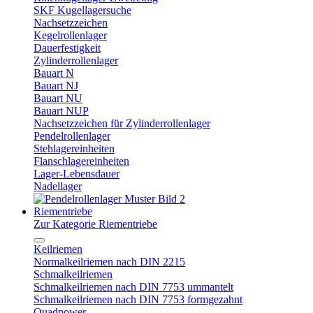
SKF Kugellagersuche
Nachsetzzeichen
Kegelrollenlager
Dauerfestigkeit
Zylinderrollenlager
Bauart N
Bauart NJ
Bauart NU
Bauart NUP
Nachsetzzeichen für Zylinderrollenlager
Pendelrollenlager
Stehlagereinheiten
Flanschlagereinheiten
Lager-Lebensdauer
Nadellager
Riementriebe
Zur Kategorie Riementriebe
Keilriemen
Normalkeilriemen nach DIN 2215
Schmalkeilriemen
Schmalkeilriemen nach DIN 7753 ummantelt
Schmalkeilriemen nach DIN 7753 formgezahnt
Quadpower