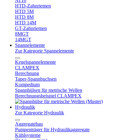
AT10
HTD-Zahnriemen
HTD 5M
HTD 8M
HTD 14M
GT-Zahnriemen
8MGT
14MGT
Spannelemente
Zur Kategorie Spannelemente
Kegelspannelemente
CLAMPEX
Berechnung
Taper-Spannbuchsen
Kompedium
Spannhülsen für metrische Wellen
Berechnungsbeispiel CLAMPEX
Hydraulik
Zur Kategorie Hydraulik
Aggregatebau
Pumpenträger für Hydraulikaggregate
Kühlsysteme