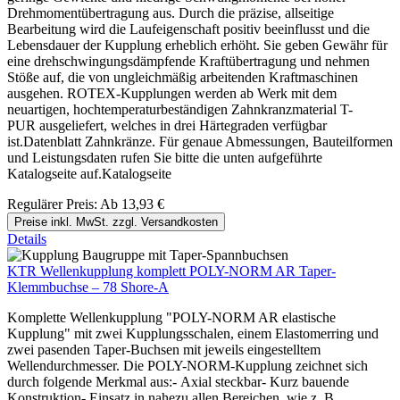
Drehmomentübertragung aus. Durch die präzise, allseitige
Bearbeitung wird die Laufeigenschaft positiv beeinflusst und die
Lebensdauer der Kupplung erheblich erhöht. Sie geben Gewähr für
eine drehschwingungsdämpfende Kraftübertragung und nehmen
Stöße auf, die von ungleichmäßig arbeitenden Kraftmaschinen
ausgehen. ROTEX-Kupplungen werden ab Werk mit dem
neuartigen, hochtemperaturbeständigen Zahnkranzmaterial T-
PUR ausgeliefert, welches in drei Härtegraden verfügbar
ist.Datenblatt Zahnkränze. Für genaue Abmessungen, Bauteilformen
und Leistungsdaten rufen Sie bitte die unten aufgeführte
Katalogseite auf.Katalogseite
Regulärer Preis:
Ab
13,93 €
Preise inkl. MwSt. zzgl. Versandkosten
Details
KTR Wellenkupplung komplett POLY-NORM AR Taper-
Klemmbuchse – 78 Shore-A
Komplette Wellenkupplung "POLY-NORM AR elastische
Kupplung" mit zwei Kupplungsschalen, einem Elastomerring und
zwei pasenden Taper-Buchsen mit jeweils eingestelltem
Wellendurchmesser. Die POLY-NORM-Kupplung zeichnet sich
durch folgende Merkmal aus:- Axial steckbar- Kurz bauende
Konstruktion- Einsatz in nahezu allen Bereichen, wie z. B.