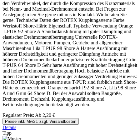
den Verdrehwinkel, der durch die Kompression des Kranzmaterials
bei Nenn- und Maximal-Drehmoment entsteht. Bei Fragen zur
Auslegung treten Sie gerne mit uns in Kontakt. Wir beraten Sie
gerne. Technische Daten der ROTEX Kupplungssterne Farbe
Werkstoff Shore-Härte Eigenschaft Typische Verwendung Orange
T-PUR 92 Shore A Standardausführung mit guter Dämpfung und
elastischer Drehmomentübertragung Universelle ROTEX-
Anwendungen, Motoren, Pumpen, Getriebe und allgemeiner
Maschinenbau Lila T-PUR 98 Shore A Härtere Ausführung mit
höherer Drehsteifigkeit und geringerer Dämpfung Antriebe mit
höherem Drehmomentbedarf oder präziserer Kraftübertragung Grün
T-PUR 64 Shore D Sehr harte Ausführung mit hoher Drehsteifigkeit
und hoher Drehmomentübertragung Hoch belastete Antriebe mit
hohen Drehmomenten und geringer zulässiger Verdrehung Hinweis:
Die ROTEX Kupplungssterne aus T-PUR sind farblich nach Shore-
Härte gekennzeichnet. Orange entspricht 92 Shore A, Lila 98 Shore
A und Grün 64 Shore D. Bei der Auswahl sollten Baugröße,
Drehmoment, Drehzahl, Kupplungsausführung und
Betriebsbedingungen berücksichtigt werden.
Regulärer Preis:
Ab
2,20 €
Preise inkl. MwSt. zzgl. Versandkosten
Details
Tipp