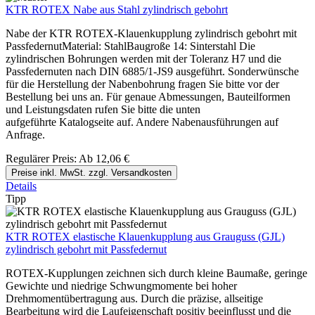
KTR ROTEX Nabe aus Stahl zylindrisch gebohrt
Nabe der KTR ROTEX-Klauenkupplung zylindrisch gebohrt mit
PassfedernutMaterial: StahlBaugroße 14: Sinterstahl Die
zylindrischen Bohrungen werden mit der Toleranz H7 und die
Passfedernuten nach DIN 6885/1-JS9 ausgeführt. Sonderwünsche
für die Herstellung der Nabenbohrung fragen Sie bitte vor der
Bestellung bei uns an. Für genaue Abmessungen, Bauteilformen
und Leistungsdaten rufen Sie bitte die unten
aufgeführte Katalogseite auf. Andere Nabenausführungen auf
Anfrage.
Regulärer Preis:
Ab
12,06 €
Preise inkl. MwSt. zzgl. Versandkosten
Details
Tipp
KTR ROTEX elastische Klauenkupplung aus Grauguss (GJL)
zylindrisch gebohrt mit Passfedernut
ROTEX-Kupplungen zeichnen sich durch kleine Baumaße, geringe
Gewichte und niedrige Schwungmomente bei hoher
Drehmomentübertragung aus. Durch die präzise, allseitige
Bearbeitung wird die Laufeigenschaft positiv beeinflusst und die