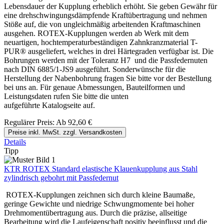
Lebensdauer der Kupplung erheblich erhöht. Sie geben Gewähr für
eine drehschwingungsdämpfende Kraftübertragung und nehmen
Stöße auf, die von ungleichmäßig arbeitenden Kraftmaschinen
ausgehen. ROTEX-Kupplungen werden ab Werk mit dem
neuartigen, hochtemperaturbeständigen Zahnkranzmaterial T-
PUR® ausgeliefert, welches in drei Härtegraden verfügbar ist. Die
Bohrungen werden mit der Toleranz H7 und die Passfedernuten
nach DIN 6885/1-JS9 ausgeführt. Sonderwünsche für die
Herstellung der Nabenbohrung fragen Sie bitte vor der Bestellung
bei uns an. Für genaue Abmessungen, Bauteilformen und
Leistungsdaten rufen Sie bitte die unten
aufgeführte Katalogseite auf.
Regulärer Preis:
Ab
92,60 €
Preise inkl. MwSt. zzgl. Versandkosten
Details
Tipp
KTR ROTEX Standard elastische Klauenkupplung aus Stahl
zylindrisch gebohrt mit Passfedernut
ROTEX-Kupplungen zeichnen sich durch kleine Baumaße,
geringe Gewichte und niedrige Schwungmomente bei hoher
Drehmomentübertragung aus. Durch die präzise, allseitige
Bearbeitung wird die Laufeigenschaft positiv beeinflusst und die