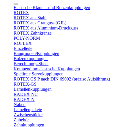
Elastische Klauen- und Bolzenkupplungen
ROTEX
ROTEX aus Stahl
ROTEX aus Grauguss (GJL)
ROTEX aus Aluminium-Druckguss
ROTEX Zahnkränze
POLY-NORM
ROFLEX
Einzelteile
Baugruppen/Kupplungen
Bolzenkupplungen
Berechnungs-Sheet
Kompendium elastische Kupplungen
Spielfreie Servokupplungen
ROTEX GS P nach DIN 69002 (präzise Aufsührung)
ROTEX-GS
Lamellenkupplungen
RADEX-NC
RADEX-N
Naben
Lamellenpakete
Zwischenstücke
Zubehör
Zahnkupplungen