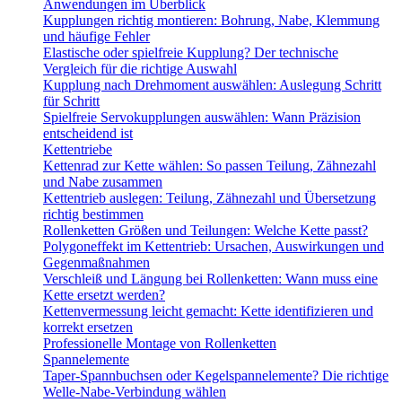
Anwendungen im Überblick
Kupplungen richtig montieren: Bohrung, Nabe, Klemmung
und häufige Fehler
Elastische oder spielfreie Kupplung? Der technische
Vergleich für die richtige Auswahl
Kupplung nach Drehmoment auswählen: Auslegung Schritt
für Schritt
Spielfreie Servokupplungen auswählen: Wann Präzision
entscheidend ist
Kettentriebe
Kettenrad zur Kette wählen: So passen Teilung, Zähnezahl
und Nabe zusammen
Kettentrieb auslegen: Teilung, Zähnezahl und Übersetzung
richtig bestimmen
Rollenketten Größen und Teilungen: Welche Kette passt?
Polygoneffekt im Kettentrieb: Ursachen, Auswirkungen und
Gegenmaßnahmen
Verschleiß und Längung bei Rollenketten: Wann muss eine
Kette ersetzt werden?
Kettenvermessung leicht gemacht: Kette identifizieren und
korrekt ersetzen
Professionelle Montage von Rollenketten
Spannelemente
Taper-Spannbuchsen oder Kegelspannelemente? Die richtige
Welle-Nabe-Verbindung wählen