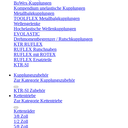
BoWex-Kupplungen
Kompendium unelastische Kupplungen
Metallbalgkupplungen
TOOLFLEX Metallbalgkupplungen
Wellengelenke
Hochelastische Wellenkupplungen
EVOLASTIC
Drehmomentbegrenzer / Rutschkupplungen
KTR RUFLEX
RUFLEX Rutschnaben
RUFLEX mit ROTEX
RUFLEX Ersatzteile
KTR-SI
Kupplungszubehör
Zur Kategorie Kupplungszubehör
KTR-SI Zubehör
Kettentriebe
Zur Kategorie Kettentriebe
Kettenräder
3/8 Zoll
1/2 Zoll
5/8 Zoll