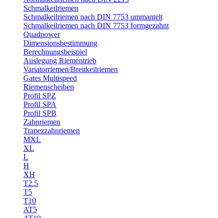
Schmalkeilriemen
Schmalkeilriemen nach DIN 7753 ummantelt
Schmalkeilriemen nach DIN 7753 formgezahnt
Quadpower
Dimensionsbestimmung
Berechnungsbeispiel
Auslegung Riementrieb
Variatorriemen/Breitkeilriemen
Gates Multispeed
Riemenscheiben
Profil SPZ
Profil SPA
Profil SPB
Zahnriemen
Trapezzahnriemen
MXL
XL
L
H
XH
T2.5
T5
T10
AT5