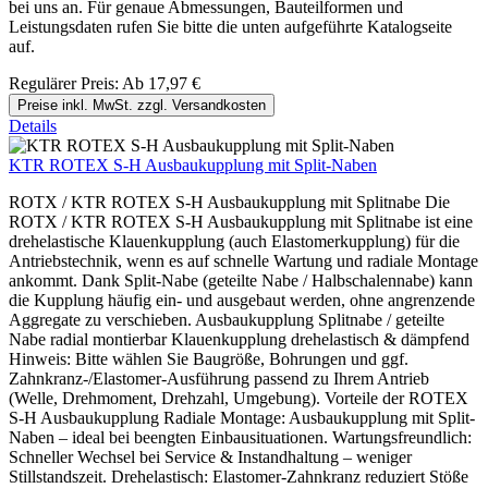
bei uns an. Für genaue Abmessungen, Bauteilformen und
Leistungsdaten rufen Sie bitte die unten aufgeführte Katalogseite
auf.
Regulärer Preis:
Ab
17,97 €
Preise inkl. MwSt. zzgl. Versandkosten
Details
KTR ROTEX S-H Ausbaukupplung mit Split-Naben
ROTX / KTR ROTEX S-H Ausbaukupplung mit Splitnabe Die
ROTX / KTR ROTEX S-H Ausbaukupplung mit Splitnabe ist eine
drehelastische Klauenkupplung (auch Elastomerkupplung) für die
Antriebstechnik, wenn es auf schnelle Wartung und radiale Montage
ankommt. Dank Split-Nabe (geteilte Nabe / Halbschalennabe) kann
die Kupplung häufig ein- und ausgebaut werden, ohne angrenzende
Aggregate zu verschieben. Ausbaukupplung Splitnabe / geteilte
Nabe radial montierbar Klauenkupplung drehelastisch & dämpfend
Hinweis: Bitte wählen Sie Baugröße, Bohrungen und ggf.
Zahnkranz-/Elastomer-Ausführung passend zu Ihrem Antrieb
(Welle, Drehmoment, Drehzahl, Umgebung). Vorteile der ROTEX
S-H Ausbaukupplung Radiale Montage: Ausbaukupplung mit Split-
Naben – ideal bei beengten Einbausituationen. Wartungsfreundlich:
Schneller Wechsel bei Service & Instandhaltung – weniger
Stillstandszeit. Drehelastisch: Elastomer-Zahnkranz reduziert Stöße