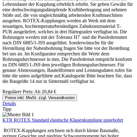
Lebensdauer der Kupplung erheblich erhöht. Sie geben Gewähr für
eine drehschwingungsdämpfende Kraftübertragung und nehmen
Stöße auf, die von ungleichmäßig arbeitenden Kraftmaschinen
ausgehen. ROTEX-Kupplungen werden ab Werk mit dem
neuartigen, hochtemperaturbeständigen Zahnkranzmaterial T-
PUR ausgeliefert, welches in drei Härtegraden verfügbar ist. Die
Bohrungen werden mit der Toleranz H7 und die Passfedernuten
nach DIN 6885/1-JS9 ausgeführt. Sonderwünsche für die
Herstellung der Nabenbohrung fragen Sie bitte vor der Bestellung
bei uns an. Im Konfigurator entsprechen die Werte dem
Bohrungsdurchmesser in mm. Die Passfedernut entspricht konform
zu DIN 6885/1-JS9 dem jeweiligen Bohrungsdurchmesser. Für
genaue Abmessungen, Bauteilformen und Leistungsdaten rufen Sie
bitte die unten aufgeführte auf.Katalogseite Bitte beachten Sie, dass
die Baugröße 14 nur in Sinterstahl verfügbar ist.
Regulärer Preis:
Ab
20,84 €
Preise inkl. MwSt. zzgl. Versandkosten
Details
Tipp
KTR ROTEX Standard elastische Klauenkupplung ungebohrt
ROTEX-Kupplungen zeichnen sich durch kleine Baumaße,
geringe Gewichte und niedrige Schwungmomente bei hoher