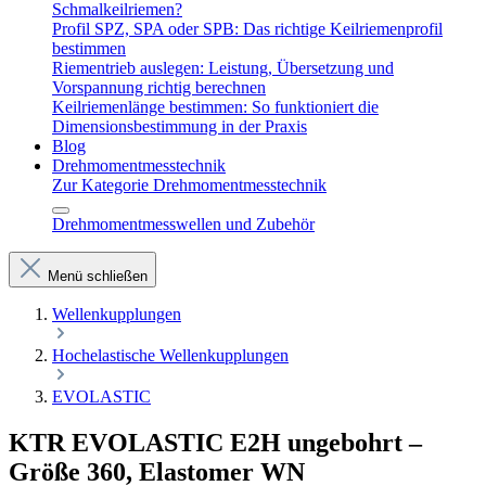
Schmalkeilriemen?
Profil SPZ, SPA oder SPB: Das richtige Keilriemenprofil
bestimmen
Riementrieb auslegen: Leistung, Übersetzung und
Vorspannung richtig berechnen
Keilriemenlänge bestimmen: So funktioniert die
Dimensionsbestimmung in der Praxis
Blog
Drehmomentmesstechnik
Zur Kategorie Drehmomentmesstechnik
Drehmomentmesswellen und Zubehör
Menü schließen
Wellenkupplungen
Hochelastische Wellenkupplungen
EVOLASTIC
KTR EVOLASTIC E2H ungebohrt –
Größe 360, Elastomer WN