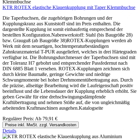
KTR ROTEX elastische Klauenkupplung mit Taper Klemmbuchse
Die Taperbuchsen, die zugehörigen Bohrungen und der
Kupplungskranz aus Kunststoff sind im Preis enthalten. Die
dargestellte Kupplung ist somit einbaufertig entsprechend der
bestellten Konfiguration.Nabenwerkstoff: Stahl (bis Baugröße 28)
bzw. Grauguß (ab Baugröße 38)ROTEX-Kupplungen werden ab
Werk mit dem neuartigen, hochtemperaturbeständigen
Zahnkranzmaterial T-PUR ausgeliefert, welches in drei Härtegraden
verfügbar ist. Die Bohrungsdurchmesser der Taperbuchsen sind mit
der Toleranz H7 gebohrt und entsprechender Passfedernut nach
DIN 6885 Blatt 1 versehen. ROTEX-Kupplungen zeichnen sich
durch kleine Baumaße, geringe Gewichte und niedrige
Schwungmomente bei hoher Drehmomentübertragung aus. Durch
die präzise, allseitige Bearbeitung wird die Laufeigenschaft positiv
beeinflusst und die Lebensdauer der Kupplung erheblich erhöht. Sie
geben Gewähr für eine drehschwingungsdämpfende
Kraftübertragung und nehmen Stöße auf, die von ungleichmäßig
arbeitenden Kraftmaschinen ausgehen.Katalogseite
Regulärer Preis:
Ab
79,91 €
Preise inkl. MwSt. zzgl. Versandkosten
Details