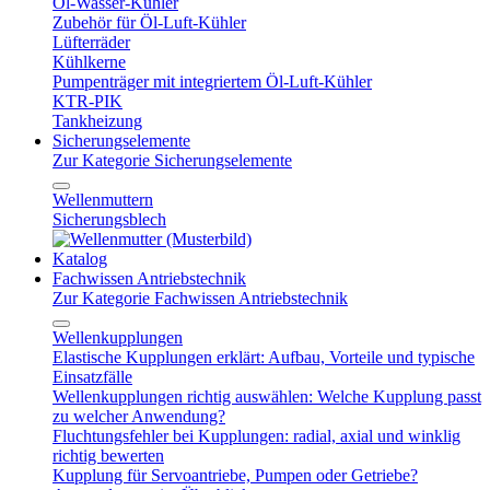
Öl-Wasser-Kühler
Zubehör für Öl-Luft-Kühler
Lüfterräder
Kühlkerne
Pumpenträger mit integriertem Öl-Luft-Kühler
KTR-PIK
Tankheizung
Sicherungselemente
Zur Kategorie Sicherungselemente
Wellenmuttern
Sicherungsblech
Katalog
Fachwissen Antriebstechnik
Zur Kategorie Fachwissen Antriebstechnik
Wellenkupplungen
Elastische Kupplungen erklärt: Aufbau, Vorteile und typische
Einsatzfälle
Wellenkupplungen richtig auswählen: Welche Kupplung passt
zu welcher Anwendung?
Fluchtungsfehler bei Kupplungen: radial, axial und winklig
richtig bewerten
Kupplung für Servoantriebe, Pumpen oder Getriebe?