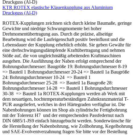
KTR ROTEX elastische Klauenkupplung aus Aluminium
Druckguss (Al-D)
ROTEX-Kupplungen zeichnen sich durch kleine Baumaße, geringe
Gewichte und niedrige Schwungmomente bei hoher
Drehmomentübertragung aus. Durch die präzise, allseitige
Bearbeitung wird die Laufeigenschaft positiv beeinflusst und die
Lebensdauer der Kupplung erheblich erhöht. Sie geben Gewähr für
eine drehschwingungsdämpfende Kraftübertragung und nehmen
Stöße auf, die von ungleichmäßig arbeitenden Kraftmaschinen
ausgehen. Die Ausführung der Naben erfolgt entsprechend der
Bohrungsdurchmesser: Baugröße 19: Bohrungsdurchmesser 8-19
=> Bauteil 1 Bohrungsdurchmesser 20-24 => Bauteil 1a Baugröße
24: Bohrungsdurchmesser 10-24 => Bauteil 1
Bohrungsdurchmesser 25-28 => Bauteil 1a Baugroße 28:
Bohrungsdurchmesser 14-28 => Bauteil 1 Bohrungsdurchmesser
30-38 => Bauteil 1a ROTEX-Kupplungen werden ab Werk mit
dem neuartigen, hochtemperaturbeständigen Zahnkranzmaterial T-
PUR ausgeliefert, welches in drei Härtegraden verfügbar ist. Die
Nabenbohrungen können im Shop als zylindrische Fertigbohrung
mit der Tolerenz H7 und der entsprechenden Passfedernut nach
DIN 6885/1-JS9 einfach hinzugebucht werden. Sonderwünsche für
die Herstellung der Nabenbohrung, wie Zollbohrung, Kegelbohrung
und SAE-Evolventverzahnung fragen Sie bitte vor der Bestellung