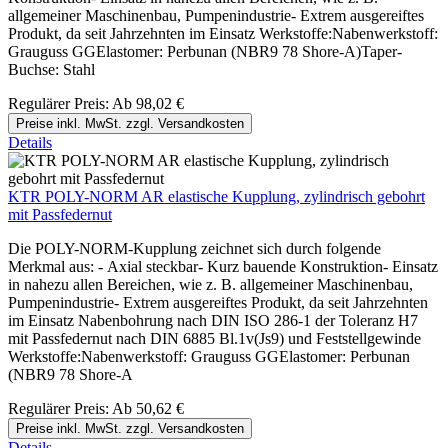
allgemeiner Maschinenbau, Pumpenindustrie- Extrem ausgereiftes
Produkt, da seit Jahrzehnten im Einsatz Werkstoffe:Nabenwerkstoff:
Grauguss GGElastomer: Perbunan (NBR9 78 Shore-A)Taper-
Buchse: Stahl
Regulärer Preis:
Ab
98,02 €
Preise inkl. MwSt. zzgl. Versandkosten
Details
KTR POLY-NORM AR elastische Kupplung, zylindrisch gebohrt
mit Passfedernut
Die POLY-NORM-Kupplung zeichnet sich durch folgende
Merkmal aus: - Axial steckbar- Kurz bauende Konstruktion- Einsatz
in nahezu allen Bereichen, wie z. B. allgemeiner Maschinenbau,
Pumpenindustrie- Extrem ausgereiftes Produkt, da seit Jahrzehnten
im Einsatz Nabenbohrung nach DIN ISO 286-1 der Toleranz H7
mit Passfedernut nach DIN 6885 Bl.1v(Js9) und Feststellgewinde
Werkstoffe:Nabenwerkstoff: Grauguss GGElastomer: Perbunan
(NBR9 78 Shore-A
Regulärer Preis:
Ab
50,62 €
Preise inkl. MwSt. zzgl. Versandkosten
Details