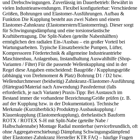
und Drehschwingungen. Zuverlässig im Dauerbetrieb: Bewährt in
vielen Industrieanwendungen. Flexibel konfigurierbar: Verschiedene
Größen, Bohrungen und Elastomer-Ausführungen. Aufbau &
Funktion Die Kupplung besteht aus zwei Naben und einem
Elastomer-Zahnkranz (Elastomerstern/Elastomerring). Dieser sorgt
für Schwingungsdämpfung und eine torsionselastische
Kraftübertragung. Die Split-Naben (geteilte Nabenhälften)
ermöglichen den radialen Ein-/Ausbau – ein großer Vorteil bei
Wartungsarbeiten. Typische Einsatzbereiche Pumpen, Lüfter,
Kompressoren Fördertechnik & allgemeine Industrieantriebe
Maschinenbau, Anlagenbau, Instandhaltung Auswahlhilfe (Shop-
Varianten / Filter) Für die passende Wellenkupplung sind in der
Regel diese Angaben entscheidend: Baugröße / Kupplungsgröße
(abhängig von Drehmoment & Platz) Bohrung D1 / D2 bzw.
Wellendurchmesser (beidseitig) Zahnkranz-/Elastomer-Ausführung
(Härtegrad/Material nach Anwendung) Passfedernut (falls
erforderlich, je nach Variante) Praxis-Tipp: Bei Austausch im
Bestand immer die vorhandene Bezeichnung/Größe prüfen (z. B.
auf der Kupplung bzw. in der Dokumentation). Technische
Merkmale (Kurzüberblick) Produkttyp Ausbaukupplung /
Klauenkupplung (Elastomerkupplung), drehelastisch Bauform
ROTX / ROTEX S-H mit Split-Nabe (geteilte Nabe /
Halbschalennabe) Montage Radial montierbar (servicefreundlich, oft
ohne Aggregatverschiebung) Dämpfung Schwingungsdämpfend
über Elastomer-Zahnkranz Hersteller KTR FAQ – häufige Fragen