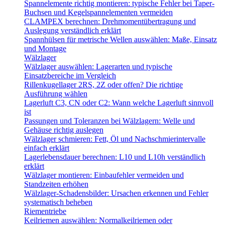
Spannelemente richtig montieren: typische Fehler bei Taper-
Buchsen und Kegelspannelementen vermeiden
CLAMPEX berechnen: Drehmomentübertragung und
Auslegung verständlich erklärt
Spannhülsen für metrische Wellen auswählen: Maße, Einsatz
und Montage
Wälzlager
Wälzlager auswählen: Lagerarten und typische
Einsatzbereiche im Vergleich
Rillenkugellager 2RS, 2Z oder offen? Die richtige
Ausführung wählen
Lagerluft C3, CN oder C2: Wann welche Lagerluft sinnvoll
ist
Passungen und Toleranzen bei Wälzlagern: Welle und
Gehäuse richtig auslegen
Wälzlager schmieren: Fett, Öl und Nachschmierintervalle
einfach erklärt
Lagerlebensdauer berechnen: L10 und L10h verständlich
erklärt
Wälzlager montieren: Einbaufehler vermeiden und
Standzeiten erhöhen
Wälzlager-Schadensbilder: Ursachen erkennen und Fehler
systematisch beheben
Riementriebe
Keilriemen auswählen: Normalkeilriemen oder