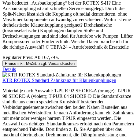
Was bedeutet „Ausbaukupplung“ bei der ROTEX S-H? Eine
Ausbaukupplung ist auf schnellen Service ausgelegt. Durch die
Split-Naben lässt sich die Kupplung oft radial demontieren, ohne
Maschinenkomponenten aufwändig zu verschieben. Wofür ist eine
drehelastische Klauenkupplung geeignet? Drehelastische
(torsionselastische) Kupplungen dämpfen Stöße und
Drehschwingungen und sind ideal für Antriebe wie Pumpen, Lüfter,
Kompressoren oder Fördertechnik. Welche Daten brauche ich für
die richtige Auswahl? © TEFA24 – Antriebstechnik & Ersatzteile
Regulärer Preis:
Ab
167,79 €
Preise inkl. MwSt. zzgl. Versandkosten
Details
KTR ROTEX Standard-Zahnkranz für Klauenkupplungen
Material je nach Auswahl: T-PUR 92 SHORE-A (orange); T-PUR
98 SHORE-A (violett); T-PUR 64 SHORE-D Die Standardkränze
sind die aus einem speziellen Kunststoff bestehenden
Verbindungselemente zwischen den beiden Naben-Bauteilen aus
metallischen Werkstoffen. Je nach Anforderung kann ein Zahnkranz
mit mehr oder weniger hartem T-PUR eingesetzt werden. Die
Auswahl des richtigen Standardkranzes erfolgt nach den Parametern
entsprechend Tabelle. Dort finden z. B. Sie Angaben über das
maximal übertragbare Drehmoment, die Dämpfungsleistung und