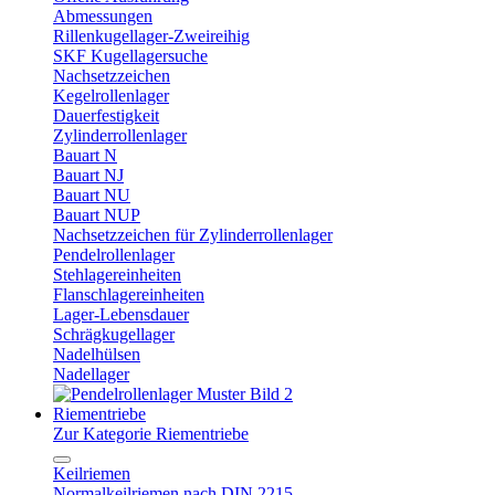
Abmessungen
Rillenkugellager-Zweireihig
SKF Kugellagersuche
Nachsetzzeichen
Kegelrollenlager
Dauerfestigkeit
Zylinderrollenlager
Bauart N
Bauart NJ
Bauart NU
Bauart NUP
Nachsetzzeichen für Zylinderrollenlager
Pendelrollenlager
Stehlagereinheiten
Flanschlagereinheiten
Lager-Lebensdauer
Schrägkugellager
Nadelhülsen
Nadellager
Riementriebe
Zur Kategorie Riementriebe
Keilriemen
Normalkeilriemen nach DIN 2215