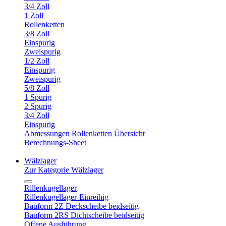
3/4 Zoll
1 Zoll
Rollenketten
3/8 Zoll
Einspurig
Zweispurig
1/2 Zoll
Einspurig
Zweispurig
5/8 Zoll
1 Spurig
2 Spurig
3/4 Zoll
Einspurig
Abmessungen Rollenketten Übersicht
Berechnungs-Sheet
Wälzlager
Zur Kategorie Wälzlager
Rillenkugellager
Rillenkugellager-Einreihig
Bauform 2Z Deckscheibe beidseitig
Bauform 2RS Dichtscheibe beidseitig
Offene Ausführung