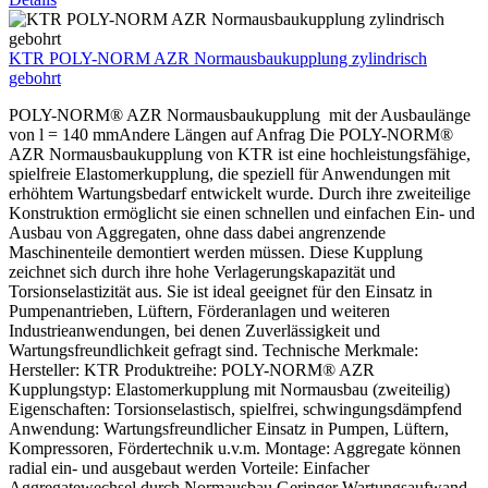
KTR POLY-NORM AZR Normausbaukupplung zylindrisch
gebohrt
POLY-NORM® AZR Normausbaukupplung mit der Ausbaulänge
von l = 140 mmAndere Längen auf Anfrag Die POLY-NORM®
AZR Normausbaukupplung von KTR ist eine hochleistungsfähige,
spielfreie Elastomerkupplung, die speziell für Anwendungen mit
erhöhtem Wartungsbedarf entwickelt wurde. Durch ihre zweiteilige
Konstruktion ermöglicht sie einen schnellen und einfachen Ein- und
Ausbau von Aggregaten, ohne dass dabei angrenzende
Maschinenteile demontiert werden müssen. Diese Kupplung
zeichnet sich durch ihre hohe Verlagerungskapazität und
Torsionselastizität aus. Sie ist ideal geeignet für den Einsatz in
Pumpenantrieben, Lüftern, Förderanlagen und weiteren
Industrieanwendungen, bei denen Zuverlässigkeit und
Wartungsfreundlichkeit gefragt sind. Technische Merkmale:
Hersteller: KTR Produktreihe: POLY-NORM® AZR
Kupplungstyp: Elastomerkupplung mit Normausbau (zweiteilig)
Eigenschaften: Torsionselastisch, spielfrei, schwingungsdämpfend
Anwendung: Wartungsfreundlicher Einsatz in Pumpen, Lüftern,
Kompressoren, Fördertechnik u.v.m. Montage: Aggregate können
radial ein- und ausgebaut werden Vorteile: Einfacher
Aggregatewechsel durch Normausbau Geringer Wartungsaufwand